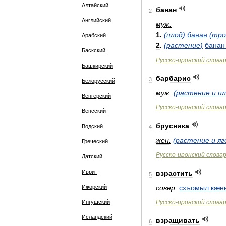
Алтайский
банан
2
Английский
муж
.
1
.
(
плод
)
банан
(
тро
Арабский
2
.
(
растение
)
банан
Баскский
Русско
-
иронский
слова
Башкирский
барбарис
3
Белорусский
муж
.
(
растение
и
пл
Венгерский
Русско
-
иронский
слова
Вепсский
брусника
Водский
4
жен
.
(
растение
и
яг
Греческий
Русско
-
иронский
слова
Датский
Иврит
взрастить
5
Ижорский
совер
.
схъомыл
кæн
Ингушский
Русско
-
иронский
слова
Исландский
взращивать
6