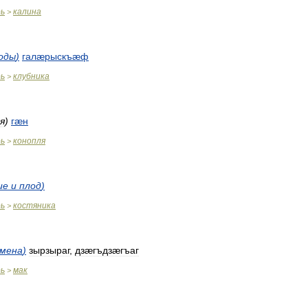
рь
калина
>
оды
)
галæрыскъæф
рь
клубника
>
я
)
гæн
рь
конопля
>
ие
и
плод
)
рь
костяника
>
емена
)
зырзыраг
,
дзæгъдзæгъаг
рь
мак
>