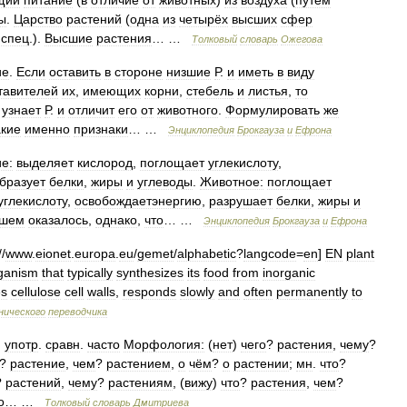
щий
питание
(
в
отличие
от
животных
)
из
воздуха
(
путем
ы
.
Царство
растений
(
одна
из
четырёх
высших
сфер
;
спец
.).
Высшие
растения
… …
Толковый
словарь
Ожегова
ие
.
Если
оставить
в
стороне
низшие
Р
.
и
иметь
в
виду
тавителей
их
,
имеющих
корни
,
стебель
и
листья
,
то
узнает
Р
.
и
отличит
его
от
животного
.
Формулировать
же
акие
именно
признаки
… …
Энциклопедия
Брокгауза
и
Ефрона
е:
выделяет
кислород
,
поглощает
углекислоту
,
бразует
белки
,
жиры
и
углеводы
.
Животное:
поглощает
углекислоту
,
освобождаетэнергию
,
разрушает
белки
,
жиры
и
йшем
оказалось
,
однако
,
что
… …
Энциклопедия
Брокгауза
и
Ефрона
//
www
.
eionet
.
europa
.
eu
/
gemet
/
alphabetic
?
langcode
=
en
]
EN
plant
ganism
that
typically
synthesizes
its
food
from
inorganic
es
cellulose
cell
walls
,
responds
slowly
and
often
permanently
to
нического
переводчика
,
употр
.
сравн
.
часто
Морфология:
(
нет
)
чего
?
растения
,
чему
?
?
растение
,
чем
?
растением
,
о
чём
?
о
растении
;
мн
.
что
?
?
растений
,
чему
?
растениям
, (
вижу
)
что
?
растения
,
чем
?
о
… …
Толковый
словарь
Дмитриева