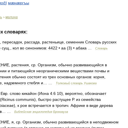
лод
)
мæнæргъы
рь
малина
>
их
словарях:
,
пересадок
,
рассада
,
растеньице
,
семенник
Словарь
русских
е
сущ
.,
кол
во
синонимов:
4422
•
аа
(
3
) •
абака
…
Словарь
ЕНИЕ
,
растения
,
ср
.
Организм
,
обычно
развивающийся
в
янии
и
питающийся
неорганическими
веществами
почвы
и
тения
обычно
состоят
из
трех
основных
органов:
корня
,
е
,
надземного
стебля
и
… …
Толковый
словарь
Ушакова
.
Евр
.
слово
кикайон
(
Иона
4:6
10
),
вероятно
,
обозначает
 (
Ricinus
communis
),
быстро
раcтущее
Р
.
из
семейства
biaceae
),
к
рое
встречается
в
тропич
.
Африке
в
виде
дерева
в
… …
Библейская
энциклопедия
Брокгауза
ЕНИЕ
,
я
,
ср
.
Организм
,
обычно
развивающийся
в
неподвижном