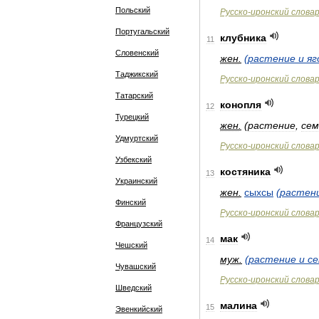
Польский
Русско
-
иронский
слова
Португальский
клубника
11
Словенский
жен
.
(
растение
и
яг
Таджикский
Русско
-
иронский
слова
Татарский
конопля
12
Турецкий
жен
.
(
растение
,
сем
Удмуртский
Русско
-
иронский
слова
Узбекский
костяника
13
Украинский
жен
.
сыхсы
(
растен
Финский
Русско
-
иронский
слова
Французский
мак
14
Чешский
муж
.
(
растение
и
с
Чувашский
Русско
-
иронский
слова
Шведский
малина
15
Эвенкийский