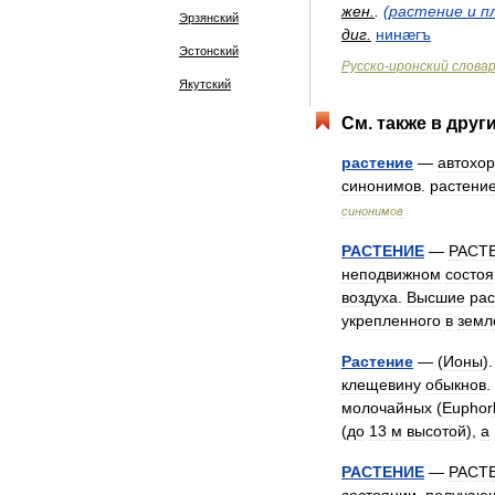
жен
.
.
(
растение
и
п
Эрзянский
диг
.
нинæгъ
Эстонский
Русско
-
иронский
слова
Якутский
См
.
также
в
друг
растение
—
автохор
синонимов
.
растени
синонимов
РАСТЕНИЕ
—
РАСТ
неподвижном
состо
воздуха
.
Высшие
рас
укрепленного
в
земл
Растение
— (
Ионы
)
клещевину
обыкнов
.
молочайных
(
Euphor
(
до
13
м
высотой
),
а
РАСТЕНИЕ
—
РАСТ