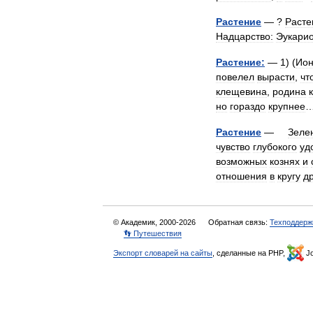
Растение
— ?
Расте
Надцарство:
Эукари
Растение:
—
1
) (
Ио
повелел
вырасти
,
чт
клещевина
,
родина
но
гораздо
крупнее
Растение
—
Зеле
чувство
глубокого
уд
возможных
кознях
и
отношения
в
кругу
д
© Академик, 2000-2026
Обратная связь:
Техподдерж
👣 Путешествия
Экспорт словарей на сайты
, сделанные на PHP,
Jo