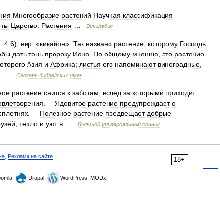
ния
Многообразие
растений
Научная
классификация
оты
Царство:
Растения
…
Википедия
н
.
4:6
),
евр
. «
кикайон
».
Так
названо
растение
,
которому
Господь
обы
дать
тень
пророку
Ионе
.
По
общему
мнению
,
это
растение
которого
Азия
и
Африка
;
листья
его
напоминают
виноградные
,
… …
Словарь
библейских
имен
ное
растение
снится
к
заботам
,
вслед
за
которыми
приходит
овлетворения
.
Ядовитое
растение
предупреждает
о
сплетнях
.
Полезное
растение
предвещает
добрые
рузей
,
тепло
и
уют
в
…
Большой
универсальный
сонник
ка
,
Реклама на сайте
18+
omla,
Drupal,
WordPress, MODx.