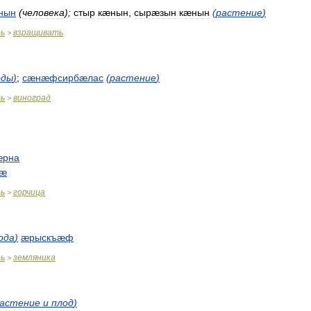
нын
(
человека
)
;
стыр
кæнын
,
сырæзын
кæнын
(
растение
)
рь
взращивать
>
оды
)
;
сæнæфсирбæлас
(
растение
)
рь
виноград
>
æрна
цæ
рь
горчица
>
ода
)
æрыскъæф
рь
земляника
>
астение
и
плод
)