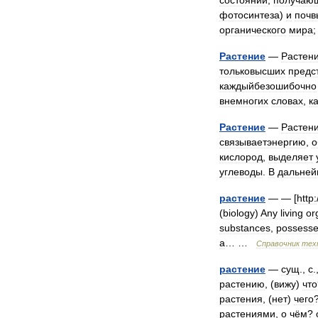
состоянии
,
получаю
фотосинтеза
)
и
почв
органического
мира
Растение
—
Растен
тольковысших
предс
каждыйбезошибочно
внемногих
словах
,
к
Растение
—
Растени
связываетэнергию
,
о
кислород
,
выделяет
углеводы
.
В
дальне
растение
— — [
http:
(
biology
)
Any
living
or
substances
,
possess
a
… …
Справочник
тех
растение
—
сущ
.,
с
.
растению
, (
вижу
)
что
растения
, (
нет
)
чего
растениями
,
о
чём
?