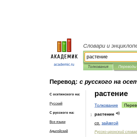
Словари и энциклоп
academic.ru
Толкования
Переводы
Перевод:
с русского на осе
растение
С осетинского на:
Русский
Толкование
Перев
С русского на:
растение
1
Все языки
ср
.
зайæгой
Адыгейский
Русско
-
иронский
слова