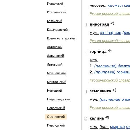
Испанский
несовер
.
хъомыл
кæ
Итальянский
Русско
-
иронский
слова
Казахский
виноград
7
Карачаевский
муж
.
сæнæфсир
(
яг
Крымскотатарский
Русско
-
иронский
слова
Латинский
горчица
8
Латышский
жен
.
Литовский
1
.
(
растение
)
бæлт
2
.
(
приправа
)
горчи
Мокшанский
Русско
-
иронский
слова
Монгольский
земляника
Немецкий
9
жен
.
(
растение
и
яг
Нидерландский
Русско
-
иронский
слова
Норвежский
Осетинский
калина
10
Персидский
жен
.
бот
.
мыртгæ
(
р