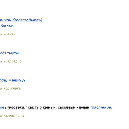
пикон
бæласы
дыргъ
)
бæлас
рь
банан
>
од
)
тырты
рь
барбарис
>
ода
)
мæцкъуы
рь
брусника
>
ын
(
человека
)
;
сыстыр
кæнын
,
сырæзын
кæнын
(
растение
)
рь
взрастить
>