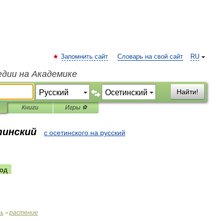
Запомнить сайт
Словарь на свой сайт
RU
едии на Академике
Найти!
Книги
Игры ⚽
тинский
с осетинского на русский
од
рь
растение
>