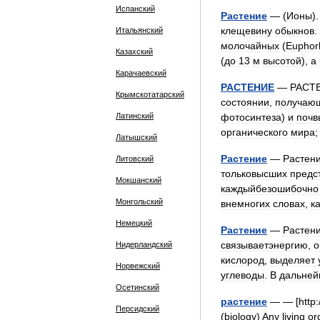
Испанский
Растение
— (
Ионы
)
клещевину
обыкнов
.
Итальянский
молочайных
(
Euphor
Казахский
(
до
13
м
высотой
),
а
Карачаевский
РАСТЕНИЕ
—
РАСТ
Крымскотатарский
состоянии
,
получаю
Латинский
фотосинтеза
)
и
почв
органического
мира
Латышский
Растение
—
Растен
Литовский
тольковысших
предс
Мокшанский
каждыйбезошибочно
Монгольский
внемногих
словах
,
к
Немецкий
Растение
—
Растени
связываетэнергию
,
о
Нидерландский
кислород
,
выделяет
Норвежский
углеводы
.
В
дальне
Осетинский
растение
— — [
http:
Персидский
(
biology
)
Any
living
or