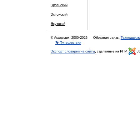
Эрзянский
Эстонский
Якутский
© Академик, 2000-2026
Обратная связь:
Техподдерж
👣 Путешествия
Экспорт словарей на сайты
, сделанные на PHP,
Jo