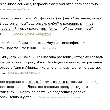
es
cellulose
cell
walls
,
responds
slowly
and
often
permanently
to
нического
переводчика
,
употр
.
сравн
.
часто
Морфология:
(
нет
)
чего
?
растения
,
чему
?
?
растение
,
чем
?
растением
,
о
чём
?
о
растении
;
мн
.
что
?
?
растений
,
чему
?
растениям
, (
вижу
)
что
?
растения
,
чем
?
о
… …
Толковый
словарь
Дмитриева
ния
Многообразие
растений
Научная
классификация
оты
Царство:
Растения
…
Википедия
н
.
4:6
),
евр
. «
кикайон
».
Так
названо
растение
,
которому
Господь
обы
дать
тень
пророку
Ионе
.
По
общему
мнению
,
это
растение
которого
Азия
и
Африка
;
листья
его
напоминают
виноградные
,
… …
Словарь
библейских
имен
ное
растение
снится
к
заботам
,
вслед
за
которыми
приходит
овлетворения
.
Ядовитое
растение
предупреждает
о
сплетнях
.
Полезное
растение
предвещает
добрые
рузей
,
тепло
и
уют
в
…
Большой
универсальный
сонник