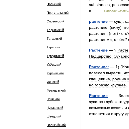
Польский
substances
,
possess
a
… …
Справочник
тех
Португальский
растение
—
сущ
.,
с
.
Словенский
растению
, (
вижу
)
что
Таджикский
растения
, (
нет
)
чего
Татарский
растениями
,
о
чём
?
Турецкий
Растение
— ?
Расте
Надцарство:
Эукари
Удмуртский
Узбекский
Растение:
—
1
) (
Ио
повелел
вырасти
,
чт
Украинский
клещевина
,
родина
Финский
но
гораздо
крупнее
Французский
Растение
—
Зеле
Чешский
чувство
глубокого
уд
возможных
кознях
и
Чувашский
отношения
в
кругу
д
Шведский
Эвенкийский