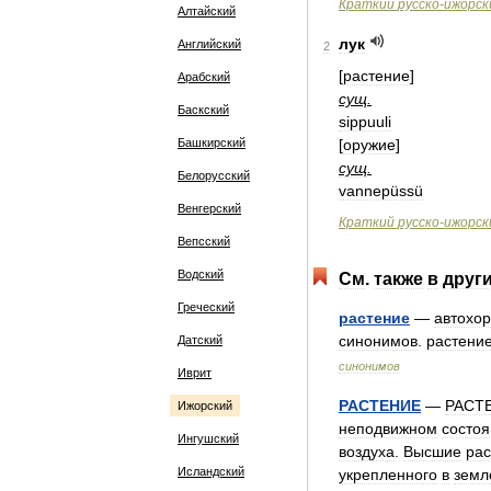
Краткий
русско
-
ижорск
Алтайский
лук
Английский
2
[
растение
]
Арабский
сущ
.
Баскский
sippuuli
Башкирский
[
оружие
]
сущ
.
Белорусский
vannepüssü
Венгерский
Краткий
русско
-
ижорск
Вепсский
Водский
См
.
также
в
друг
Греческий
растение
—
автохор
синонимов
.
растени
Датский
синонимов
Иврит
РАСТЕНИЕ
—
РАСТ
Ижорский
неподвижном
состо
Ингушский
воздуха
.
Высшие
рас
Исландский
укрепленного
в
земл