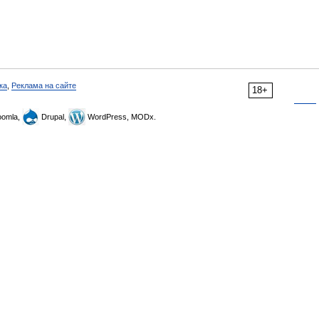
ка
,
Реклама на сайте
18+
omla,
Drupal,
WordPress, MODx.