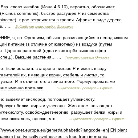
.
Евр
.
слово
кикайон
(
Иона
4:6
10
),
вероятно
,
обозначает
 (
Ricinus
communis
),
быстро
раcтущее
Р
.
из
семейства
biaceae
),
к
рое
встречается
в
тропич
.
Африке
в
виде
дерева
в
… …
Библейская
энциклопедия
Брокгауза
ЕНИЕ
,
я
,
ср
.
Организм
,
обычно
развивающийся
в
неподвижном
щий
питание
(
в
отличие
от
животных
)
из
воздуха
(
путем
ы
.
Царство
растений
(
одна
из
четырёх
высших
сфер
;
спец
.).
Высшие
растения
… …
Толковый
словарь
Ожегова
ие
.
Если
оставить
в
стороне
низшие
Р
.
и
иметь
в
виду
тавителей
их
,
имеющих
корни
,
стебель
и
листья
,
то
узнает
Р
.
и
отличит
его
от
животного
.
Формулировать
же
акие
именно
признаки
… …
Энциклопедия
Брокгауза
и
Ефрона
е:
выделяет
кислород
,
поглощает
углекислоту
,
бразует
белки
,
жиры
и
углеводы
.
Животное:
поглощает
углекислоту
,
освобождаетэнергию
,
разрушает
белки
,
жиры
и
йшем
оказалось
,
однако
,
что
… …
Энциклопедия
Брокгауза
и
Ефрона
//
www
.
eionet
.
europa
.
eu
/
gemet
/
alphabetic
?
langcode
=
en
]
EN
plant
ganism
that
typically
synthesizes
its
food
from
inorganic