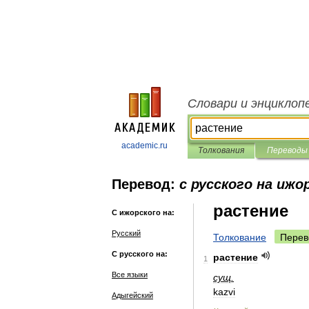
Словари и энциклоп
academic.ru
Толкования
Переводы
Перевод:
с русского на ижо
растение
С ижорского на:
Русский
Толкование
Перев
С русского на:
растение
1
Все языки
сущ
.
kazvi
Адыгейский