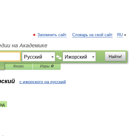
Запомнить сайт
Словарь на свой сайт
RU
едии на Академике
Найти!
Книги
Игры ⚽
рский
с ижорского на русский
од