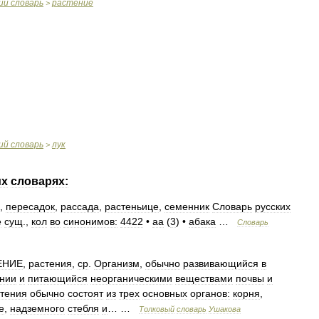
ий
словарь
растение
>
ий
словарь
лук
>
их
словарях:
,
пересадок
,
рассада
,
растеньице
,
семенник
Словарь
русских
е
сущ
.,
кол
во
синонимов:
4422
•
аа
(
3
) •
абака
…
Словарь
ЕНИЕ
,
растения
,
ср
.
Организм
,
обычно
развивающийся
в
янии
и
питающийся
неорганическими
веществами
почвы
и
тения
обычно
состоят
из
трех
основных
органов:
корня
,
е
,
надземного
стебля
и
… …
Толковый
словарь
Ушакова