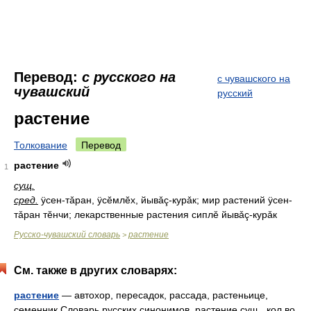
Перевод:
с русского на
с чувашского на
чувашский
русский
растение
Толкование
Перевод
растение
1
сущ.
сред.
ÿсен-тǎран, ÿсĕмлĕх, йывǎç-курǎк; мир растений ÿсен-
тǎран тĕнчи; лекарственные растения сиплĕ йывǎç-курǎк
Русско-чувашский словарь
растение
>
См. также в других словарях:
растение
— автохор, пересадок, рассада, растеньице,
семенник Словарь русских синонимов. растение сущ., кол во