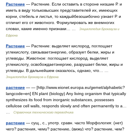
Растение
— Растение. Если оставить в стороне низшие Р. и
иметь в виду тольковысших представителей их, имеющих
корни, стебель и листья, то каждыйбезошибочно узнает Р. и
отличит его от животного. Формулировать же внемногих
словах, какие именно признаки… …
Энциклопедия Брокгауза и
Ефрона
Растение
— Растение: выделяет кислород, поглощает
углекислоту, связываетэнергию, образует белки, жиры и
углеводы. Животное: поглощает кислород, выделяет
углекислоту, освобождаетэнергию, разрушает белки, жиры и
углеводы. В дальнейшем оказалось, однако, что… …
Энциклопедия Брокгауза и Ефрона
растение
— — [http://www.eionet.europa.eu/gemet/alphabetic?
langcode=en] EN plant (biology) Any living organism that typically
synthesizes its food from inorganic substances, possesses
cellulose cell walls, responds slowly and often permanently to a…
…
Справочник технического переводчика
растение
— сущ., с., употр. сравн. часто Морфология: (нет)
чего? растения, чему? растению, (вижу) что? растение, чем?