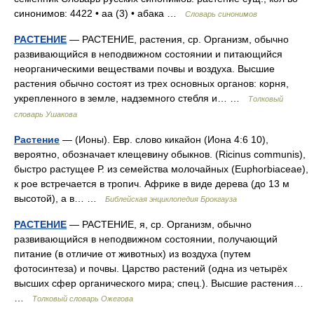
синонимов: 4422 • аа (3) • абака …
Словарь синонимов
РАСТЕНИЕ
— РАСТЕНИЕ, растения, ср. Организм, обычно
развивающийся в неподвижном состоянии и питающийся
неорганическими веществами почвы и воздуха. Высшие
растения обычно состоят из трех основных органов: корня,
укрепленного в земле, надземного стебля и… …
Толковый
словарь Ушакова
Растение
— (Ионы). Евр. слово кикайон (Иона 4:6 10),
вероятно, обозначает клещевину обыкнов. (Ricinus communis),
быстро раcтущее Р. из семейства молочайных (Euphorbiaceae),
к рое встречается в тропич. Африке в виде дерева (до 13 м
высотой), а в… …
Библейская энциклопедия Брокгауза
РАСТЕНИЕ
— РАСТЕНИЕ, я, ср. Организм, обычно
развивающийся в неподвижном состоянии, получающий
питание (в отличие от животных) из воздуха (путем
фотосинтеза) и почвы. Царство растений (одна из четырёх
высших сфер органического мира; спец.). Высшие растения…
…
Толковый словарь Ожегова