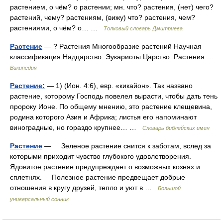
растением, о чём? о растении; мн. что? растения, (нет) чего?
растений, чему? растениям, (вижу) что? растения, чем?
растениями, о чём? о… …
Толковый словарь Дмитриева
Растение
— ? Растения Многообразие растений Научная
классификация Надцарство: Эукариоты Царство: Растения …
Википедия
Растение:
— 1) (Ион. 4:6), евр. «кикайон». Так названо
растение, которому Господь повелел вырасти, чтобы дать тень
пророку Ионе. По общему мнению, это растение клещевина,
родина которого Азия и Африка; листья его напоминают
виноградные, но гораздо крупнее… …
Словарь библейских имен
Растение
— Зеленое растение снится к заботам, вслед за
которыми приходит чувство глубокого удовлетворения.
Ядовитое растение предупреждает о возможных кознях и
сплетнях. Полезное растение предвещает добрые
отношения в кругу друзей, тепло и уют в …
Большой
универсальный сонник