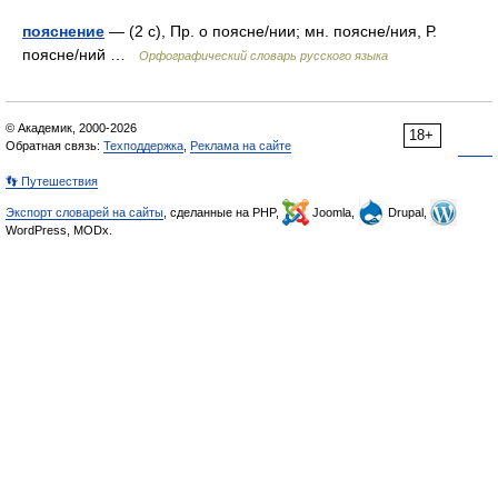
пояснение
— (2 с), Пр. о поясне/нии; мн. поясне/ния, Р.
поясне/ний …
Орфографический словарь русского языка
© Академик, 2000-2026
18+
Обратная связь:
Техподдержка
,
Реклама на сайте
👣 Путешествия
Экспорт словарей на сайты
, сделанные на PHP,
Joomla,
Drupal,
WordPress, MODx.