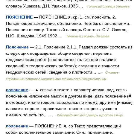
словарь Ушакова. Д.Н. Ушаков. 1935 …
Толковый словарь Ушакова
ПОЯСНЕНИЕ
— ПОЯСНЕНИЕ, я, ср. 1. см. пояснить. 2.
Поясняющее замечание, объяснение. Чертёж с пояснениями.
Пояснения к тексту. Толковый словарь Ожегова. С.И. Ожегов,
Н.Ю. Шведова. 1949 1992 …
Толковый словарь Ожегова
Пояснение
— 2.1. Пояснение 2.1.1. Раздел должен состоять из
следующих подразделов: общие сведения; перечень
геодезических работ (составляется только при наличии
сведений о геодезических работах); сведения о точности
геодезических сетей; сведения о плотности… …
Словарь-
справочник терминов нормативно-технической документации
пояснение
— ▲ связка в тексте ↑ характеристика, вид, связь
пояснение изложение мысли в другом виде. дать пояснение (#
в скобках). иначе говоря. выражаясь по иному. другими [иными]
словами. вернее . правильнее. точнее. скорее. лучше. а
именно. то есть. то… …
Идеографический словарь русского языка
пояснение
— ПОЯСНЕНИЕ, я, ср Текст, представляющий
собой дополнительное замечание; Син.: примечание,