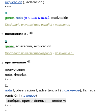
explicación
f
, aclaración
f
* * *
n
gener.
nota
(в книге и т.п.)
, matización
Diccionario universal ruso-español
пояснение
>
пояснение с .
2
n
gener.
aclaración, explicación
Diccionario universal ruso-español
пояснение с .
>
примечание
3
примеча́ние
noto, rimarko.
* * *
с.
nota
f
, observación
f
; advertencia
f
(
пояснение
)
; llamada
f
,
remisión
f
(
в книге
)
снабди́ть примеча́ниями — anotar
vt
* * *