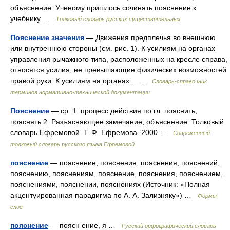
объяснение. Ученому пришлось сочинять пояснение к
учебнику …
Толковый словарь русских существительных
Пояснение значения
— Движения предплечья во внешнюю
или внутреннюю стороны (см. рис. 1). К усилиям на органах
управления рычажного типа, расположенных на кресле справа,
относятся усилия, не превышающие физических возможностей
правой руки. К усилиям на органах… …
Словарь-справочник
терминов нормативно-технической документации
Пояснение
— ср. 1. процесс действия по гл. пояснить,
пояснять 2. Разъясняющее замечание, объяснение. Толковый
словарь Ефремовой. Т. Ф. Ефремова. 2000 …
Современный
толковый словарь русского языка Ефремовой
пояснение
— пояснение, пояснения, пояснения, пояснений,
пояснению, пояснениям, пояснение, пояснения, пояснением,
пояснениями, пояснении, пояснениях (Источник: «Полная
акцентуированная парадигма по А. А. Зализняку») …
Формы
слов
пояснение
— поясн ение, я …
Русский орфографический словарь