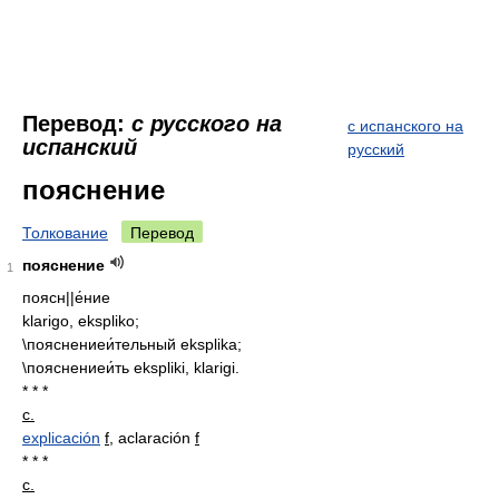
Перевод:
с русского на
с испанского на
испанский
русский
пояснение
Толкование
Перевод
пояснение
1
поясн||е́ние
klarigo, ekspliko;
\пояснениеи́тельный eksplika;
\пояснениеи́ть ekspliki, klarigi.
* * *
с.
explicación
f
, aclaración
f
* * *
с.