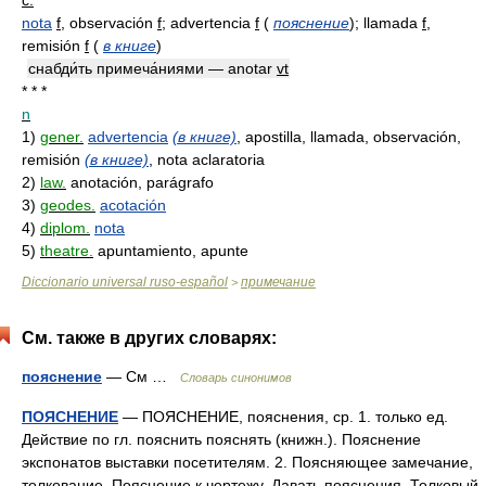
с.
nota
f
, observación
f
; advertencia
f
(
пояснение
)
; llamada
f
,
remisión
f
(
в книге
)
снабди́ть примеча́ниями — anotar
vt
* * *
n
1)
gener.
advertencia
(в книге)
, apostilla, llamada, observación,
remisión
(в книге)
, nota aclaratoria
2)
law.
anotación, parágrafo
3)
geodes.
acotación
4)
diplom.
nota
5)
theatre.
apuntamiento, apunte
Diccionario universal ruso-español
примечание
>
См. также в других словарях:
пояснение
— См …
Словарь синонимов
ПОЯСНЕНИЕ
— ПОЯСНЕНИЕ, пояснения, ср. 1. только ед.
Действие по гл. пояснить пояснять (книжн.). Пояснение
экспонатов выставки посетителям. 2. Поясняющее замечание,
толкование. Пояснение к чертежу. Давать пояснения. Толковый