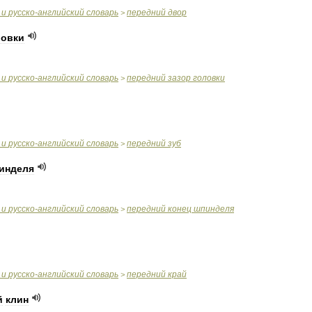
и
русско
-
английский
словарь
передний
двор
>
ловки
и
русско
-
английский
словарь
передний
зазор
головки
>
и
русско
-
английский
словарь
передний
зуб
>
инделя
и
русско
-
английский
словарь
передний
конец
шпинделя
>
и
русско
-
английский
словарь
передний
край
>
й
клин