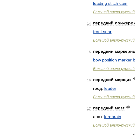
leading
stitch
cam
Большой
англо
-
русский
передний
лонжеро
14
front
spar
Большой
англо
-
русский
передний
маркёрн
15
bow
position
marker
Большой
англо
-
русский
передний
мерщик
16
геод
.
leader
Большой
англо
-
русский
передний
мозг
17
анат
.
forebrain
Большой
англо
-
русский