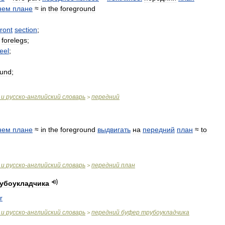
нем
плане
≈
in
the
foreground
front
section
;
forelegs
;
eel
;
ound
;
и
русско
-
английский
словарь
передний
>
нем
плане
≈
in
the
foreground
выдвигать
на
передний
план
≈
to
и
русско
-
английский
словарь
передний
план
>
убоукладчика
r
и
русско
-
английский
словарь
передний
буфер
трубоукладчика
>