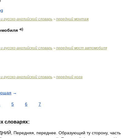
ng
и
русско
-
английский
словарь
передний
монтаж
>
омобиля
и
русско
-
английский
словарь
передний
мост
автомобиля
>
и
русско
-
английский
словарь
передний
нога
>
ующая
→
4
5
6
7
их
словарях:
ДНИЙ
,
Передняя
,
переднее
.
Образующий
ту
сторону
,
часть