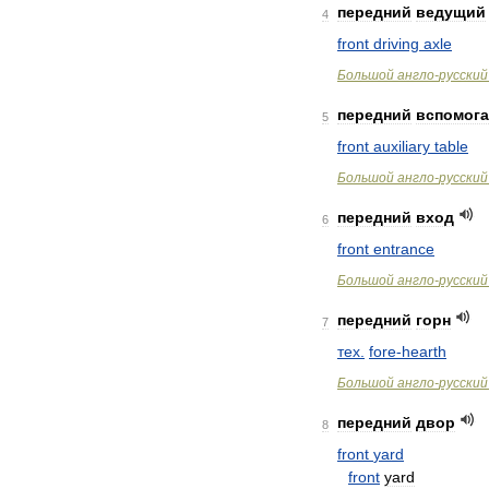
передний
ведущий
4
front
driving
axle
Большой
англо
-
русский
передний
вспомог
5
front
auxiliary
table
Большой
англо
-
русский
передний
вход
6
front
entrance
Большой
англо
-
русский
передний
горн
7
тех
.
fore
-
hearth
Большой
англо
-
русский
передний
двор
8
front
yard
front
yard