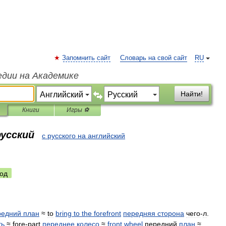
Запомнить сайт
Словарь на свой сайт
RU
едии на Академике
Найти!
Книги
Игры ⚽
русский
с русского на английский
од
редний
план
≈
to
bring
to
the
forefront
передняя
сторона
чего
-
л
.
ть
≈
fore
-
part
переднее
колесо
≈
front
wheel
передний
план
≈