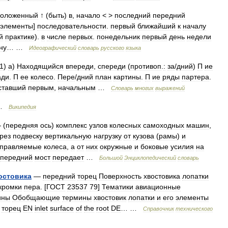
положенный
↑ (
быть
)
в
,
начало
< >
последний
передний
элементы
]
последовательности
.
первый
ближайший
к
началу
й
практике
).
в
числе
первых
.
понедельник
первый
день
недели
ну
… …
Идеографический
словарь
русского
языка
1
)
а
)
Находящийся
впереди
,
спереди
(
противоп
.
:
за
/
дний
)
П
ие
ади
.
П
ее
колесо
.
Пере
/
дний
план
картины
.
П
ие
ряды
партера
.
ставший
первым
,
начальным
…
Словарь
многих
выражений
 …
Википедия
 (
передняя
ось
)
комплекс
узлов
колесных
самоходных
машин
,
рез
подвеску
вертикальную
нагрузку
от
кузова
(
рамы
)
и
управляемые
колеса
,
а
от
них
окружные
и
боковые
усилия
на
передний
мост
передает
…
Большой
Энциклопедический
словарь
остовика
—
передний
торец
Поверхность
хвостовика
лопатки
кромки
пера
. [
ГОСТ
23537
79
]
Тематики
авиационные
ины
Обобщающие
термины
хвостовик
лопатки
и
его
элементы
торец
EN
inlet
surface
of
the
root
DE
… …
Справочник
технического