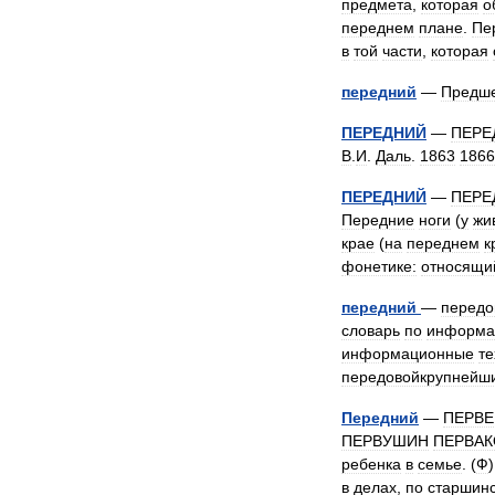
предмета
,
которая
о
переднем
плане
.
Пе
в
той
части
,
которая
передний
—
Предш
ПЕРЕДНИЙ
—
ПЕРЕ
В
.
И
.
Даль
.
1863
1866
ПЕРЕДНИЙ
—
ПЕРЕ
Передние
ноги
(
у
жи
крае
(
на
переднем
к
фонетике:
относящи
передний
—
передо
словарь
по
информа
информационные
те
передовойкрупней
Передний
—
ПЕРВЕ
ПЕРВУШИН
ПЕРВАК
ребенка
в
семье
. (
Ф
в
делах
,
по
старшинс