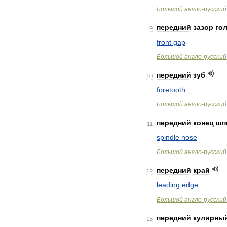
Большой
англо
-
русский
передний
зазор
го
9
front
gap
Большой
англо
-
русский
передний
зуб
10
foretooth
Большой
англо
-
русский
передний
конец
шп
11
spindle
nose
Большой
англо
-
русский
передний
край
12
leading
edge
Большой
англо
-
русский
передний
кулирны
13