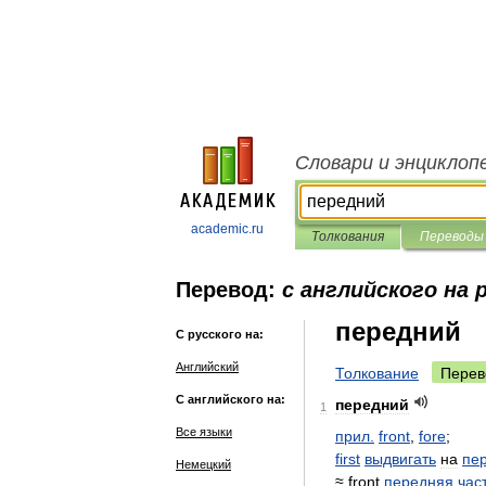
Словари и энциклоп
academic.ru
Толкования
Переводы
Перевод:
с английского на 
передний
С русского на:
Английский
Толкование
Перев
С английского на:
передний
1
Все языки
прил
.
front
,
fore
;
first
выдвигать
на
пе
Немецкий
≈
front
передняя
час