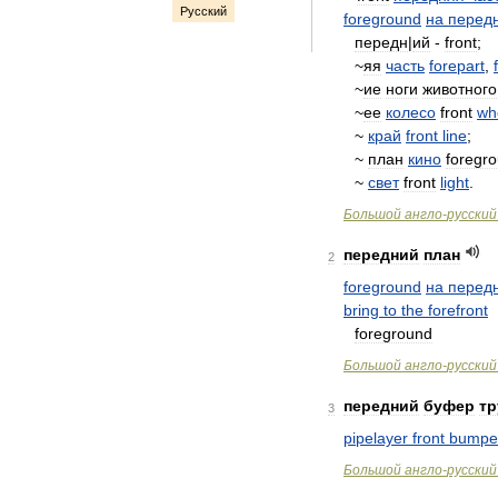
Русский
foreground
на
перед
передн
|
ий
-
front
;
~
яя
часть
forepart
,
~
ие
ноги
животного
~
ee
колесо
front
wh
~
край
front
line
;
~
план
кино
foregr
~
свет
front
light
.
Большой
англо
-
русский
передний
план
2
foreground
на
перед
bring
to
the
forefront
foreground
Большой
англо
-
русский
передний
буфер
тр
3
pipelayer
front
bumpe
Большой
англо
-
русский