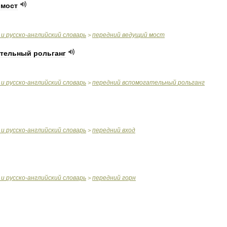
мост
и
русско
-
английский
словарь
передний
ведущий
мост
>
ательный
рольганг
и
русско
-
английский
словарь
передний
вспомогательный
рольганг
>
и
русско
-
английский
словарь
передний
вход
>
и
русско
-
английский
словарь
передний
горн
>