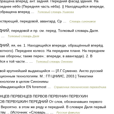
бращена
вперед
;
ант
.
задний
.
Передний
фасад
здания
.
На
реднее
нёбо
(
Передняя
часть
нёба
). ||
Находящийся
впереди
,
обращена
вперед
…
Толковый
словарь
Ушакова
ествующий
,
передовой
,
авангард
.
Ср
…
Словарь
синонимов
ДНИЙ
,
передовой
и
пр
.
см
.
перед
.
Толковый
словарь
Даля
.
…
Толковый
словарь
Даля
ДНИЙ
,
яя
,
ее
.
1
.
Находящийся
впереди
,
обращённый
вперёд
.
вотного
).
Переднее
колесо
.
На
переднем
плане
.
На
переднем
рае
обороны
;
также
перен
.
:
впереди
,
в
авангарде
).
2
.
В
йся
к
той
части
… …
Толковый
словарь
Ожегова
вой
крупнейший
выдающийся
— [
Л
.
Г
.
Суменко
.
Англо
русский
ционным
технологиям
.
М
.
:
ГП
ЦНИИС
,
2003
.]
Тематики
хнологии
в
целом
Синонимы
шийвыдающийся
EN
foremost
…
Справочник
технического
переводчика
НЦЕВ
ПЕРВЕНЦЕВ
ПЕРВОВ
ПЕРВУНИН
ПЕРВУХИН
ОВ
ПЕРВУШКИН
ПЕРЕДНИЙ
От
слов
,
обозначавших
первого
)
Вероятно
.
в
этом
же
ряду
и
передний
.
В
словаре
Даля
первый
тву
. .. (
Источник:
«
Словарь
… …
Русские
фамилии