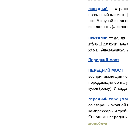
передний
—
▲
рас
начальный
элемент
[
(
это
#
случай
в
наше
возглавлять
(#
колон
передний
—
яя
,
ее
.
зубы
.
П
ие
ноги
лош
б
)
отт
.
Выдавшийся
,
Передний
мост
—
ПЕРЕДНИЙ
МОСТ
—
воспринимающий
че
передающий
ее
на
кузов
(
раму
).
Иногда
передний
торец
хв
со
стороны
входной
компрессоры
и
труб
Синонимы
передний
переводчика