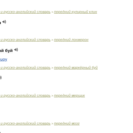
и
русско
-
английский
словарь
передний
кулирный
клин
>
н
и
русско
-
английский
словарь
передний
лонжерон
>
ый
буй
buoy
и
русско
-
английский
словарь
передний
маркёрный
буй
>
и
русско
-
английский
словарь
передний
мерщик
>
и
русско
-
английский
словарь
передний
мозг
>