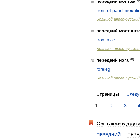
передний
монтаж
18
front
-
of
-
panel
mounti
Большой
англо
-
русский
передний
мост
авт
19
front
axle
Большой
англо
-
русский
передний
нога
20
foreleg
Большой
англо
-
русский
Страницы
След
1
2
3
См
.
также
в
друг
ПЕРЕДНИЙ
—
ПЕРЕ