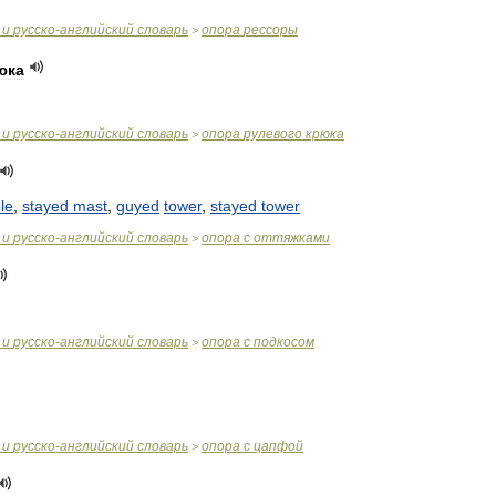
и
русско
-
английский
словарь
опора
рессоры
>
юка
и
русско
-
английский
словарь
опора
рулевого
крюка
>
le
,
stayed
mast
,
guyed
tower
,
stayed
tower
и
русско
-
английский
словарь
опора
с
оттяжками
>
и
русско
-
английский
словарь
опора
с
подкосом
>
и
русско
-
английский
словарь
опора
с
цапфой
>