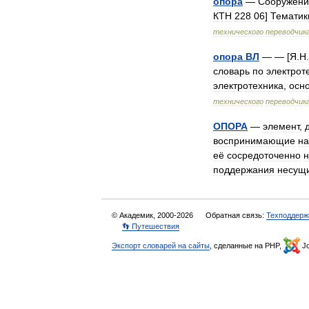
опора
—
Сооружени
КТН
228
06
]
Тематик
технического
переводчик
опора
ВЛ
— — [
Я
.
Н
.
словарь
по
электрот
электротехника
,
осн
технического
переводчик
ОПОРА
—
элемент
,
воспринимающие
на
её
сосредоточенно
н
поддержания
несущ
© Академик, 2000-2026
Обратная связь:
Техподдерж
👣 Путешествия
Экспорт словарей на сайты
, сделанные на PHP,
Jo