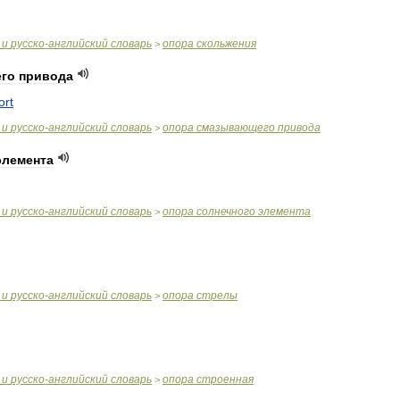
и
русско
-
английский
словарь
опора
скольжения
>
го
привода
ort
и
русско
-
английский
словарь
опора
смазывающего
привода
>
элемента
и
русско
-
английский
словарь
опора
солнечного
элемента
>
и
русско
-
английский
словарь
опора
стрелы
>
и
русско
-
английский
словарь
опора
строенная
>