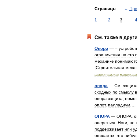
Страницы
←
Пр
1
2
3
См
.
также
в
друг
Опора
— –
устройст
ограничения
на
его
механике
понимают
[
Строительная
меха
строительных
материал
опора
—
См
.
защит
сходных
по
смыслу
опора
защита
,
помо
оплот
,
палладиум
,
ОПОРА
—
ОПОРА
,
о
опереться
.
Ноги
,
не
поддерживает
или
у
опирается
что
нибуд