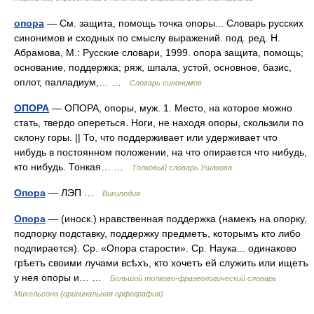
опора
— См. защита, помощь точка опоры... Словарь русских
синонимов и сходных по смыслу выражений. под. ред. Н.
Абрамова, М.: Русские словари, 1999. опора защита, помощь;
основание, поддержка; ряж, шпала, устой, основное, базис,
оплот, палладиум,… …
Словарь синонимов
ОПОРА
— ОПОРА, опоры, муж. 1. Место, на которое можно
стать, твердо опереться. Ноги, не находя опоры, скользили по
склону горы. || То, что поддерживает или удерживает что
нибудь в постоянном положении, на что опирается что нибудь,
кто нибудь. Тонкая… …
Толковый словарь Ушакова
Опора
— ЛЭП …
Википедия
Опора
— (иноск.) нравственная поддержка (намекъ на опорку,
подпорку подставку, поддержку предметъ, которымъ кто либо
подпирается). Ср. «Опора старости». Ср. Наука... одинаково
грѣетъ своими лучами всѣхъ, кто хочетъ ей служить или ищетъ
у нея опоры и… …
Большой толково-фразеологический словарь
Михельсона (оригинальная орфография)