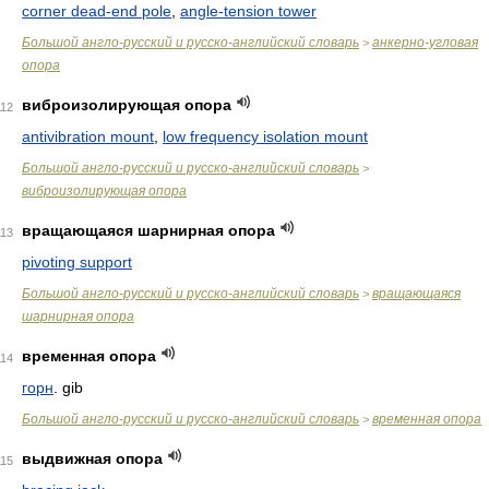
corner dead-end pole
,
angle-tension tower
Большой англо-русский и русско-английский словарь
анкерно-угловая
>
опора
виброизолирующая опора
112
antivibration mount
,
low frequency isolation mount
Большой англо-русский и русско-английский словарь
>
виброизолирующая опора
вращающаяся шарнирная опора
113
pivoting support
Большой англо-русский и русско-английский словарь
вращающаяся
>
шарнирная опора
временная опора
114
горн
. gib
Большой англо-русский и русско-английский словарь
временная опора
>
выдвижная опора
115