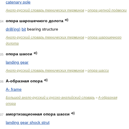
catenary pole
Англо-русский словарь технических терминов
опора цепной подвески
>
опора шарошечного долота
04
drill(ing)
bit
bearing structure
Англо-русский словарь технических терминов
опора шарошечного
>
долота
опора шасси
05
landing gear
Англо-русский словарь технических терминов
опора шасси
>
А-образная опора
06
A- frame
Большой англо-русский и русско-английский словарь
А-образная
>
опора
амортизационная опора шасси
07
landing gear shock strut