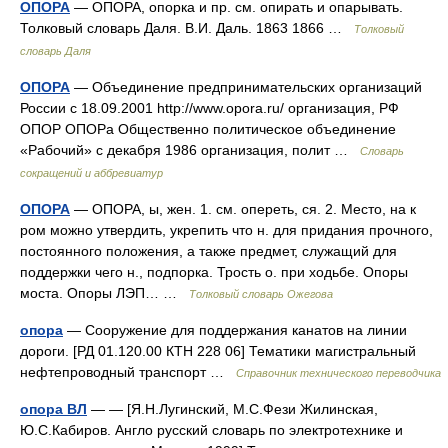
ОПОРА
— ОПОРА, опорка и пр. см. опирать и опарывать.
Толковый словарь Даля. В.И. Даль. 1863 1866 …
Толковый
словарь Даля
ОПОРА
— Объединение предпринимательских организаций
России с 18.09.2001 http://www.opora.ru/​ организация, РФ
ОПОР ОПОРа Общественно политическое объединение
«Рабочий» с декабря 1986 организация, полит …
Словарь
сокращений и аббревиатур
ОПОРА
— ОПОРА, ы, жен. 1. см. опереть, ся. 2. Место, на к
ром можно утвердить, укрепить что н. для придания прочного,
постоянного положения, а также предмет, служащий для
поддержки чего н., подпорка. Трость о. при ходьбе. Опоры
моста. Опоры ЛЭП… …
Толковый словарь Ожегова
опора
— Сооружение для поддержания канатов на линии
дороги. [РД 01.120.00 КТН 228 06] Тематики магистральный
нефтепроводный транспорт …
Справочник технического переводчика
опора ВЛ
— — [Я.Н.Лугинский, М.С.Фези Жилинская,
Ю.С.Кабиров. Англо русский словарь по электротехнике и