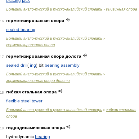
bracing jack
Большой англо-русский и русско-английский словарь
выдвижная опора
>
герметизированная опора
116
sealed bearing
Большой англо-русский и русско-английский словарь
>
герметизированная опора
герметизированная опора долота
117
sealed
drill
(
ing
) bit
bearing
assembly
Большой англо-русский и русско-английский словарь
>
герметизированная опора долота
гибкая стальная опора
118
flexible steel tower
Большой англо-русский и русско-английский словарь
гибкая стальная
>
опора
гидродинамическая опора
119
hydrodynamic
bearing