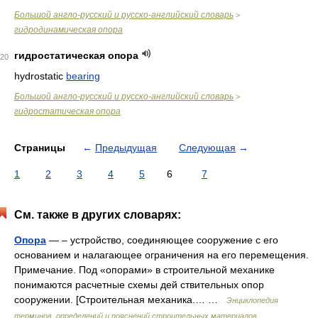
Большой англо-русский и русско-английский словарь
>
гидродинамическая опора
гидростатическая опора
20
hydrostatic
bearing
Большой англо-русский и русско-английский словарь
>
гидростатическая опора
Страницы
←
Предыдущая
Следующая
→
1
2
3
4
5
6
7
См. также в других словарях:
Опора
— – устройство, соединяющее сооружение с его
основанием и налагающее ограничения на его перемещения.
Примечание. Под «опорами» в строительной механике
понимаются расчетные схемы дей ствительных опор
сооружении. [Строительная механика.… …
Энциклопедия
терминов, определений и пояснений строительных материалов