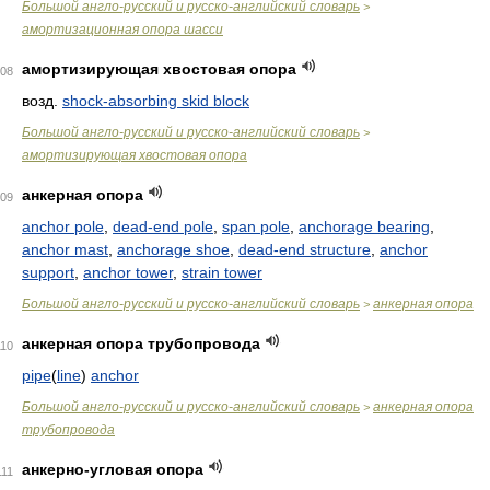
Большой англо-русский и русско-английский словарь
>
амортизационная опора шасси
амортизирующая хвостовая опора
08
возд.
shock-absorbing skid block
Большой англо-русский и русско-английский словарь
>
амортизирующая хвостовая опора
анкерная опора
09
anchor pole
,
dead-end pole
,
span pole
,
anchorage bearing
,
anchor mast
,
anchorage shoe
,
dead-end structure
,
anchor
support
,
anchor tower
,
strain tower
Большой англо-русский и русско-английский словарь
анкерная опора
>
анкерная опора трубопровода
110
pipe
(
line
)
anchor
Большой англо-русский и русско-английский словарь
анкерная опора
>
трубопровода
анкерно-угловая опора
111