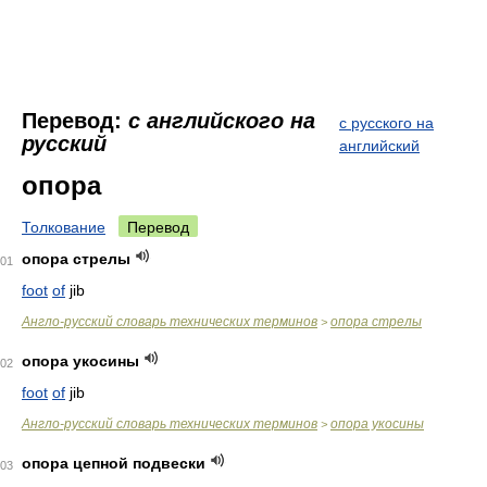
Перевод:
с английского на
с русского на
русский
английский
опора
Толкование
Перевод
опора стрелы
01
foot
of
jib
Англо-русский словарь технических терминов
опора стрелы
>
опора укосины
02
foot
of
jib
Англо-русский словарь технических терминов
опора укосины
>
опора цепной подвески
03