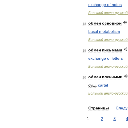
exchange
of
notes
Большой
англо
-
русский
обмен
основной
18
basal
metabolism
Большой
англо
-
русский
обмен
письмами
19
exchange
of
letters
Большой
англо
-
русский
обмен
пленными
20
сущ
.
cartel
Большой
англо
-
русский
Страницы
След
1
2
3