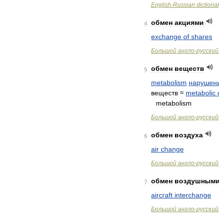
English
-
Russian
dictiona
обмен
акциями
4
exchange
of
shares
Большой
англо
-
русский
обмен
веществ
5
metabolism
нарушен
веществ
≈
metabolic
metabolism
Большой
англо
-
русский
обмен
воздуха
6
air
change
Большой
англо
-
русский
обмен
воздушным
7
aircraft
interchange
Большой
англо
-
русский