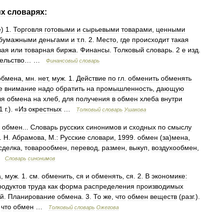
их
словарях:
e
)
1
.
Торговля
готовыми
и
сырьевыми
товарами
,
ценными
бумажными
деньгами
и
т
.
п
.
2
.
Место
,
где
происходит
такая
вая
или
товарная
биржа
.
Финансы
.
Толковый
словарь
.
2
е
изд
.
ельство
… …
Финансовый
словарь
обмена
,
мн
.
нет
,
муж
.
1
.
Действие
по
гл
.
обменить
обменять
е
внимание
надо
обратить
на
промышленность
,
дающую
ля
обмена
на
хлеб
,
для
получения
в
обмен
хлеба
внутри
1
г
.). «
Из
окрестных
…
Толковый
словарь
Ушакова
обмен
...
Словарь
русских
синонимов
и
сходных
по
смыслу
.
Н
.
Абрамова
,
М
.
:
Русские
словари
,
1999
.
обмен
(
за
)
мена
,
сделка
,
товарообмен
,
перевод
,
размен
,
выкуп
,
воздухообмен
,
…
Словарь
синонимов
а
,
муж
.
1
.
см
.
обменить
,
ся
и
обменять
,
ся
.
2
.
В
экономике:
родуктов
труда
как
форма
распределения
производимых
ей
.
Планирование
обмена
.
3
.
То
же
,
что
обмен
веществ
(
разг
.).
,
что
обмен
…
Толковый
словарь
Ожегова