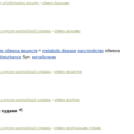
ry
of
information
security
обмен
данными
>
и
русско
-
английский
словарь
обмен
акциями
>
ие
обмена
веществ
≈
metabolic
disease
расстройство
обмена
disturbance
Syn:
метаболизм
и
русско
-
английский
словарь
обмен
веществ
>
и
русско
-
английский
словарь
обмен
воздуха
>
и
судами
и
русско
-
английский
словарь
обмен
воздушными
судами
>