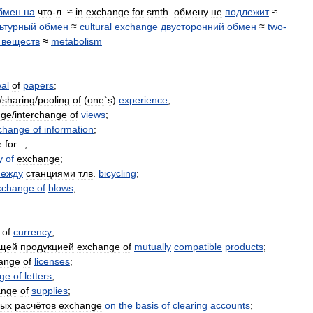
бмен
на
что
-
л
. ≈
in
exchange
for
smth
.
обмену
не
подлежит
≈
льтурный
обмен
≈
cultural
exchange
двусторонний
обмен
≈
two
-
веществ
≈
metabolism
al
of
papers
;
/
sharing
/
pooling
of
(
one
`
s
)
experience
;
nge
/
interchange
of
views
;
change
of
information
;
e
for
...;
y
of
exchange
;
ежду
станциями
тлв
.
bicycling
;
xchange
of
blows
;
of
currency
;
щей
продукцией
exchange
of
mutually
compatible
products
;
ange
of
licenses
;
ge
of
letters
;
ange
of
supplies
;
ных
расчётов
exchange
on
the
basis
of
clearing
accounts
;