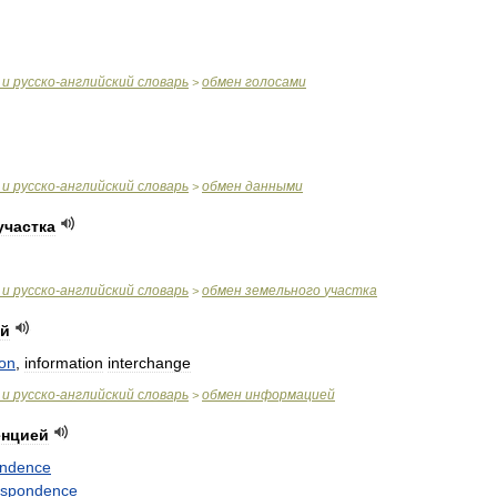
и
русско
-
английский
словарь
обмен
голосами
>
и
русско
-
английский
словарь
обмен
данными
>
участка
и
русско
-
английский
словарь
обмен
земельного
участка
>
й
ion
,
information
interchange
и
русско
-
английский
словарь
обмен
информацией
>
енцией
ondence
espondence