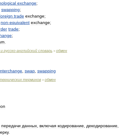
nological
exchange
;
,
swapping
;
foreign
trade
exchange
;
~
non
-
equivalent
exchange
;
rder
trade
;
hange
;
ism
.
и
русско
-
английский
словарь
обмен
>
interchange
,
swap
,
swapping
технических
терминов
обмен
>
ion
передачи
данных
,
включая
кодирование
,
декодирование
,
ерку
.