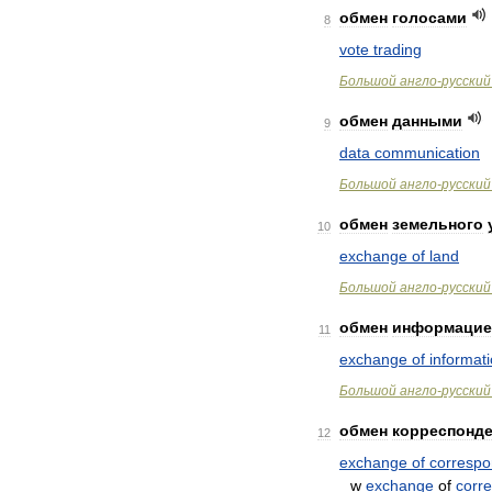
обмен
голосами
8
vote
trading
Большой
англо
-
русский
обмен
данными
9
data
communication
Большой
англо
-
русский
обмен
земельного
10
exchange
of
land
Большой
англо
-
русский
обмен
информацие
11
exchange
of
informat
Большой
англо
-
русский
обмен
корреспонд
12
exchange
of
corresp
w
exchange
of
corr