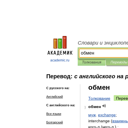
Словари и энциклоп
academic.ru
Толкования
Переводы
Перевод:
с английского на 
обмен
С русского на:
Английский
Толкование
Перев
С английского на:
обмен
1
Все языки
муж
.
exchange
;
interchange
(
взаимн
Болгарский
кого
-
л
./
чего
-
л
.) ;