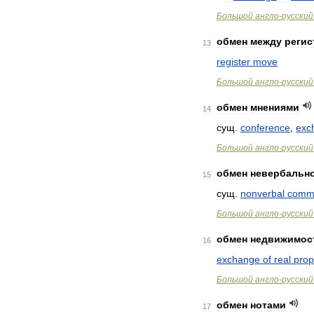
Большой
англо
-
русский
обмен
между
регис
13
register
move
Большой
англо
-
русский
обмен
мнениями
14
сущ
.
conference
,
exc
Большой
англо
-
русский
обмен
невербальн
15
сущ
.
nonverbal
commu
Большой
англо
-
русский
обмен
недвижимос
16
exchange
of
real
prop
Большой
англо
-
русский
обмен
нотами
17