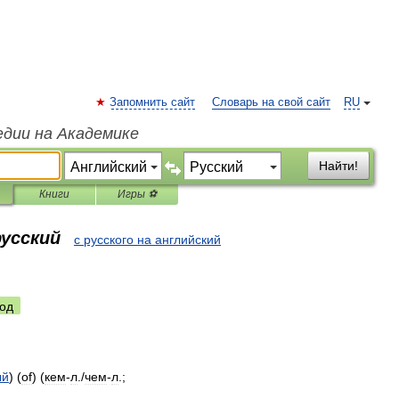
Запомнить сайт
Словарь на свой сайт
RU
едии на Академике
Найти!
Книги
Игры ⚽
русский
с русского на английский
од
ый
) (
of
) (
кем
-
л
./
чем
-
л
.;