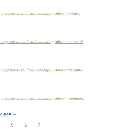
и
русско
-
английский
словарь
обмен
нотами
>
и
русско
-
английский
словарь
обмен
основной
>
и
русско
-
английский
словарь
обмен
письмами
>
и
русско
-
английский
словарь
обмен
пленными
>
ующая
→
4
5
6
7