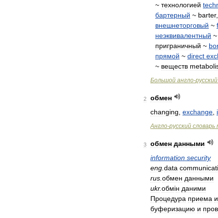
~
технологией
tech
бартерный
~
barter
внешнеторговый
~
неэквивалентный
приграничный
~
bo
прямой
~
direct
exc
~
веществ
metabol
Большой
англо
-
русский
обмен
2
changing
,
exchange
,
Англо
-
русский
словарь
обмен
данными
3
information
security
eng
.
data
communicat
rus
.
обмен
данными
ukr
.
обм
і
н
даними
Процедура
приема
и
буферизацию
и
пров