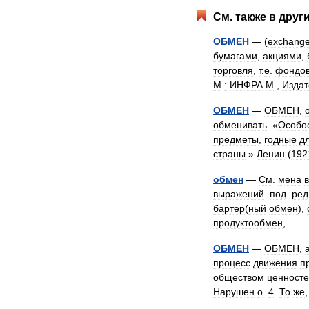
См
.
также
в
друг
ОБМЕН
— (
exchang
бумагами
,
акциями
,
торговля
,
т
.
е
.
фондо
М
.
:
ИНФРА
М
,
Издат
ОБМЕН
—
ОБМЕН
,
обменивать
. «
Особо
предметы
,
годные
д
страны
.»
Ленин
(
192
обмен
—
См
.
мена
в
выражений
.
под
.
ред
бартер
(
ный
обмен
),
продуктообмен
,… 
ОБМЕН
—
ОБМЕН
,
процесс
движения
п
обществом
ценност
Нарушен
о
.
4
.
То
же