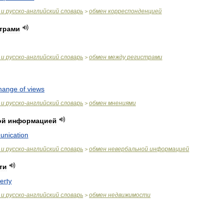
и
русско
-
английский
словарь
обмен
корреспонденцией
>
трами
и
русско
-
английский
словарь
обмен
между
регистрами
>
hange
of
views
и
русско
-
английский
словарь
обмен
мнениями
>
ой
информацией
nication
и
русско
-
английский
словарь
обмен
невербальной
информацией
>
ти
erty
и
русско
-
английский
словарь
обмен
недвижимости
>