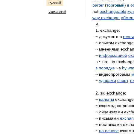
Русский
barter
(
торговый
)
в
о
not
exchangeable
ку
Украинский
way
exchange
обмен
м
.
1
.
exchange
;
~
документов
renew
~
опытом
exchange
~
мнениями
excha
~
информацией
ex
в
~
на
...
in
exchang
в
порядке
~
а
by
wa
~
видеопрограмм
м
~
ударами
спорт
.
e
2
.
эк
.
exchange
;
~
валюты
exchange
~
взаимодополняю
~
лицензиями
exch
~
письмами
exchan
~
поставками
exch
~
на
основе
взаим