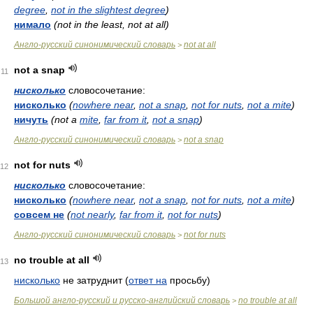
degree
,
not in the slightest degree
)
нимало
(not in the least, not at all)
Англо-русский синонимический словарь
not at all
>
not a snap
11
нисколько
словосочетание:
нисколько
(
nowhere near
,
not a snap
,
not for nuts
,
not a mite
)
ничуть
(not a
mite
,
far from it
,
not a snap
)
Англо-русский синонимический словарь
not a snap
>
not for nuts
12
нисколько
словосочетание:
нисколько
(
nowhere near
,
not a snap
,
not for nuts
,
not a mite
)
совсем не
(
not nearly
,
far from it
,
not for nuts
)
Англо-русский синонимический словарь
not for nuts
>
no trouble at all
13
нисколько
не затруднит (
ответ на
просьбу)
Большой англо-русский и русско-английский словарь
no trouble at all
>