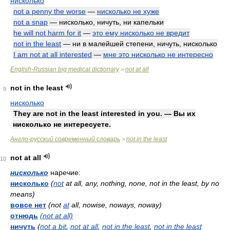
нисколько
not a penny the worse
—
нисколько не хуже
not a snap
— нисколько, ничуть, ни капельки
he will not harm for it
—
это ему нисколько не вредит
not in the least
— ни в малейшей степени, ничуть, нисколько
I am not at all interested
—
мне это нисколько не интересно
English-Russian big medical dictionary
not at all
>
not in the least
9
нисколько
They are not in the least interested in you. — Вы их
нисколько не интересуете.
Англо-русский современный словарь
not in the least
>
not at all
10
нисколько
наречие:
нисколько
(
not
at all, any, nothing, none, not in the least, by no
means)
вовсе нет
(not
at
all, nowise, noways, noway)
отнюдь
(not at all)
ничуть
(
not a bit
,
not at all
,
not in the least
,
not in the least