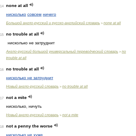
none at all
14
нисколько
совсем
ничего
Большой англо-русский и русско-английский словарь
none at all
>
no trouble at all
15
нисколько не затруднит
Англо-русский большой универсальный переводческий словарь
no
>
trouble at all
no trouble at all
16
нисколько не затруднит
Новый англо-русский словарь
no trouble at all
>
not a mite
17
нисколько, ничуть
Новый англо-русский словарь
not a mite
>
not a penny the worse
18
нисколько не хуже