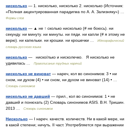
нисколько
— 1. нисколько, нисколько 2. нисколько (Источник:
«Полная акцентуированная парадигма по А. А. Зализняку») …
Формы слов
нисколько
— ▲ не ↑ сколько нисколько (# не боюсь). ни
секунду. ни минуту. ни минуты. ни пяди. ни капли (# я этому не
верю). ни капельки. ни крошки. ни крошечки …
Идеографический
словарь русского языка
нисколько
— ниско/лько и нисколечко. Я нисколько не
удивилась …
Правописание трудных наречий
нисколько не виноват
— нареч, кол во синонимов: 3 • ни
сном, ни духом (4) • ни сном, ни духом не виноват (14) • …
Словарь синонимов
нисколько не давший
— прил., кол во синонимов: 1 • не
давший и понюхать (2) Словарь синонимов ASIS. В.Н. Тришин.
2013 …
Словарь синонимов
Нисколько
— I нареч. качеств. количеств. Ни в какой мере, ни
в какой степени; ничуть. II част. Употребляется при выражении