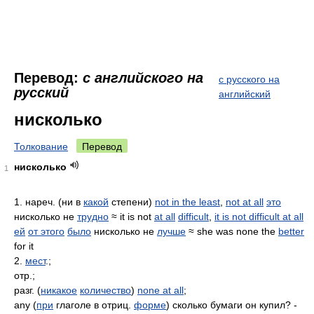
Перевод:
с английского на
с русского на
русский
английский
нисколько
Толкование
Перевод
нисколько
1
1. нареч. (ни в
какой
степени)
not in the least
,
not at all
это
нисколько не
трудно
≈ it is not
at all
difficult
,
it is not difficult at all
ей
от этого
было
нисколько не
лучше
≈ she was none the
better
for it
2.
мест
.;
отр.;
разг. (
никакое
количество
)
none at all
;
any (
при
глаголе в отриц.
форме
) сколько бумаги он купил? -