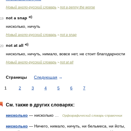
Новый англо-русский словарь
not a penny the worse
>
not a snap
19
нисколько, ничуть
Новый англо-русский словарь
not a snap
>
not at all
20
нисколько, ничуть, нимало, вовсе нет, не стоит благодарности
Новый англо-русский словарь
not at all
>
Страницы
Следующая
→
1
2
3
4
5
6
7
См. также в других словарях:
нисколько
— нисколько …
Орфографический словарь-справочник
нисколько
— Ничего, нимало, ничуть, ни бельмеса, ни йоты,