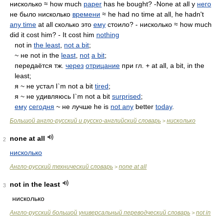
нисколько ≈ how much
paper
has he bought? -None at all у
него
не было нисколько
времени
≈ he had no time at all, he hadn't
any time
at all сколько это
ему
стоило? - нисколько ≈ how much
did it cost him? - It cost him
nothing
not in
the least
,
not a bit
;
~ не not in the
least
,
not
a bit
;
передаётся тж.
через
отрицание
при гл. + at all, a bit, in the
least;
я ~ не устал I`m not a bit
tired
;
я ~ не удивляюсь I`m not a bit
surprised
;
ему
сегодня
~ не лучше he is
not any
better
today
.
Большой англо-русский и русско-английский словарь
нисколько
>
none at all
2
нисколько
Англо-русский технический словарь
none at all
>
not in the least
3
нисколько
Англо-русский большой универсальный переводческий словарь
not in
>