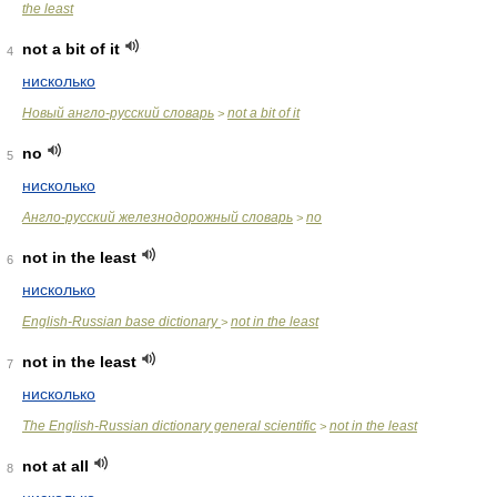
the least
not a bit of it
4
нисколько
Новый англо-русский словарь
not a bit of it
>
no
5
нисколько
Англо-русский железнодорожный словарь
no
>
not in the least
6
нисколько
English-Russian base dictionary
not in the least
>
not in the least
7
нисколько
The English-Russian dictionary general scientific
not in the least
>
not at all
8