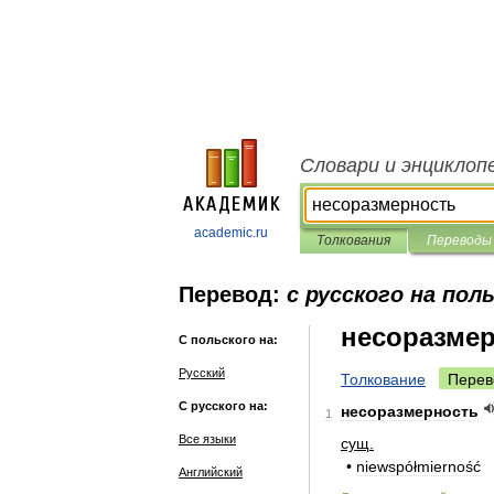
Словари и энциклоп
academic.ru
Толкования
Переводы
Перевод:
с русского на пол
несоразме
С польского на:
Русский
Толкование
Перев
С русского на:
несоразмерность
1
Все языки
сущ
.
•
niewspółmierność
Английский