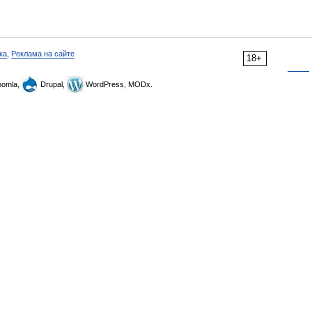
ка
,
Реклама на сайте
18+
omla,
Drupal,
WordPress, MODx.