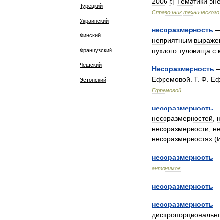
2006
г
.]
Тематики
эне
Турецкий
Справочник
технического
Украинский
несоразмерность
Финский
неприятным
выраже
пухлого
туловища
с
Французский
Чешский
Несоразмерность
Ефремовой
.
Т
.
Ф
.
Еф
Эстонский
Ефремовой
несоразмерность
несоразмерностей
,
несоразмерности
,
н
несоразмерностях
(
несоразмерность
антонимов
несоразмерность
несоразмерность
диспропорционально