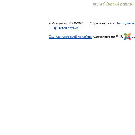
русской
деловой
лексики
© Академик, 2000-2026
Обратная связь:
Техподдерж
👣 Путешествия
Экспорт словарей на сайты
, сделанные на PHP,
Jo