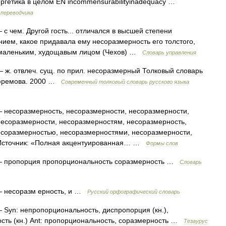
ргетика
в
целом
EN
incommensurabilityinadequacy
…
переводчика
—
с
чем
.
Другой
гость
...
отличался
в
высшей
степени
нием
,
какое
придавала
ему
несоразмерность
его
толстого
,
маленьким
,
худощавым
лицом
(
Чехов
) …
Словарь
управления
—
ж
.
отвлеч
.
сущ
.
по
прил
.
несоразмерный
Толковый
словарь
ремова
.
2000
…
Современный
толковый
словарь
русского
языка
—
несоразмерность
,
несоразмерности
,
несоразмерности
,
несоразмерности
,
несоразмерностям
,
несоразмерность
,
есоразмерностью
,
несоразмерностями
,
несоразмерности
,
Источник:
«
Полная
акцентуированная
… …
Формы
слов
—
пропорция
пропорциональность
соразмерность
…
Словарь
—
несоразм
ерность
,
и
…
Русский
орфографический
словарь
—
Syn:
непропорциональность
,
диспропорция
(
кн
.),
сть
(
кн
.)
Ant:
пропорциональность
,
соразмерность
…
Тезаурус