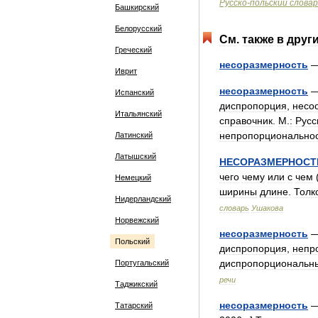
Русско
-
польский
словар
Башкирский
Белорусский
См
.
также
в
друг
Греческий
несоразмерность
Иврит
несоразмерность
Испанский
диспропорция
,
несо
Итальянский
справочник
.
М
.
:
Русс
непропорционально
Латинский
Латышский
НЕСОРАЗМЕРНОСТ
чего
чему
или
с
чем
Немецкий
ширины
длине
.
Толк
Нидерландский
словарь
Ушакова
Норвежский
несоразмерность
Польский
диспропорция
,
непр
диспропорциональн
Португальский
речи
Таджикский
несоразмерность
—
Татарский