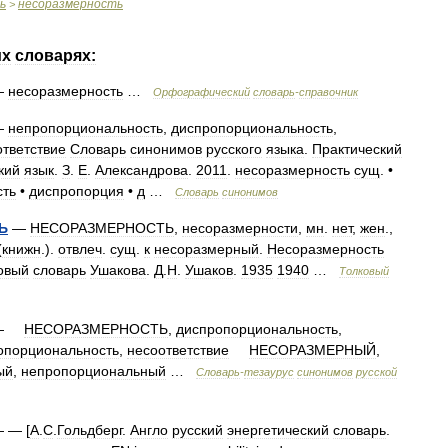
ь
несоразмерность
>
их
словарях:
—
несоразмерность
…
Орфографический
словарь
-
справочник
—
непропорциональность
,
диспропорциональность
,
ответствие
Словарь
синонимов
русского
языка
.
Практический
кий
язык
.
З
.
Е
.
Александрова
.
2011
.
несоразмерность
сущ
. •
сть
•
диспропорция
•
д
…
Словарь
синонимов
Ь
—
НЕСОРАЗМЕРНОСТЬ
,
несоразмерности
,
мн
.
нет
,
жен
.,
(
книжн
.).
отвлеч
.
сущ
.
к
несоразмерный
.
Несоразмерность
овый
словарь
Ушакова
.
Д
.
Н
.
Ушаков
.
1935
1940
…
Толковый
—
НЕСОРАЗМЕРНОСТЬ
,
диспропорциональность
,
опорциональность
,
несоответствие
НЕСОРАЗМЕРНЫЙ
,
ый
,
непропорциональный
…
Словарь
-
тезаурус
синонимов
русской
 — [
А
.
С
.
Гольдберг
.
Англо
русский
энергетический
словарь
.