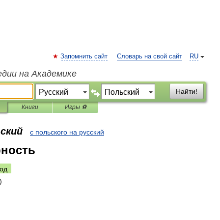
Запомнить сайт
Словарь на свой сайт
RU
едии на Академике
Найти!
Книги
Игры ⚽
ьский
с польского на русский
рность
од