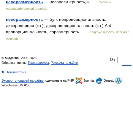
несоразмерность
— несоразм ерность, и …
Русский
орфографический словарь
несоразмерность
— Syn: непропорциональность,
диспропорция (кн.), диспропорциональность (кн.) Ant:
пропорциональность, соразмерность …
Тезаурус русской деловой
лексики
© Академик, 2000-2026
18+
Обратная связь:
Техподдержка
,
Реклама на сайте
👣 Путешествия
Экспорт словарей на сайты
, сделанные на PHP,
Joomla,
Drupal,
WordPress, MODx.