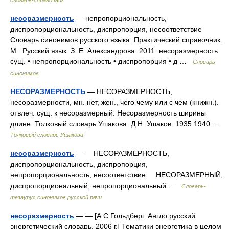
словарь-справочник
несоразмерность
— непропорциональность,
диспропорциональность, диспропорция, несоответствие
Словарь синонимов русского языка. Практический справочник.
М.: Русский язык. З. Е. Александрова. 2011. несоразмерность
сущ. • непропорциональность • диспропорция • д …
Словарь
синонимов
НЕСОРАЗМЕРНОСТЬ
— НЕСОРАЗМЕРНОСТЬ,
несоразмерности, мн. нет, жен., чего чему или с чем (книжн.).
отвлеч. сущ. к несоразмерный. Несоразмерность ширины
длине. Толковый словарь Ушакова. Д.Н. Ушаков. 1935 1940 …
Толковый словарь Ушакова
несоразмерность
— НЕСОРАЗМЕРНОСТЬ,
диспропорциональность, диспропорция,
непропорциональность, несоответствие НЕСОРАЗМЕРНЫЙ,
диспропорциональный, непропорциональный …
Словарь-
тезаурус синонимов русской речи
несоразмерность
— — [А.С.Гольдберг. Англо русский
энергетический словарь. 2006 г.] Тематики энергетика в целом