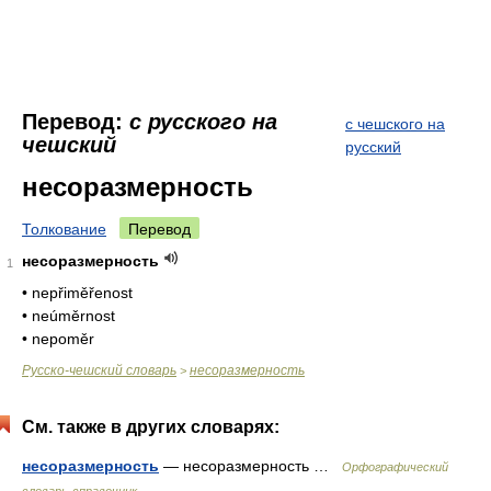
Перевод:
с русского на
с чешского на
чешский
русский
несоразмерность
Толкование
Перевод
несоразмерность
1
• nepřiměřenost
• neúměrnost
• nepoměr
Русско-чешский словарь
несоразмерность
>
См. также в других словарях:
несоразмерность
— несоразмерность …
Орфографический