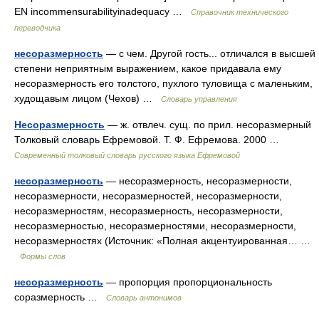
EN incommensurabilityinadequacy …
Справочник технического
переводчика
несоразмерность
— с чем. Другой гость... отличался в высшей
степени неприятным выражением, какое придавала ему
несоразмерность его толстого, пухлого туловища с маленьким,
худощавым лицом (Чехов) …
Словарь управления
Несоразмерность
— ж. отвлеч. сущ. по прил. несоразмерный
Толковый словарь Ефремовой. Т. Ф. Ефремова. 2000 …
Современный толковый словарь русского языка Ефремовой
несоразмерность
— несоразмерность, несоразмерности,
несоразмерности, несоразмерностей, несоразмерности,
несоразмерностям, несоразмерность, несоразмерности,
несоразмерностью, несоразмерностями, несоразмерности,
несоразмерностях (Источник: «Полная акцентуированная… …
Формы слов
несоразмерность
— пропорция пропорциональность
соразмерность …
Словарь антонимов