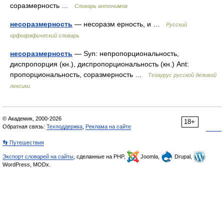
соразмерность …
Словарь антонимов
несоразмерность
— несоразм ерность, и …
Русский
орфографический словарь
несоразмерность
— Syn: непропорциональность,
диспропорция (кн.), диспропорциональность (кн.) Ant:
пропорциональность, соразмерность …
Тезаурус русской деловой
лексики
© Академик, 2000-2026
18+
Обратная связь:
Техподдержка
,
Реклама на сайте
👣 Путешествия
Экспорт словарей на сайты
, сделанные на PHP,
Joomla,
Drupal,
WordPress, MODx.