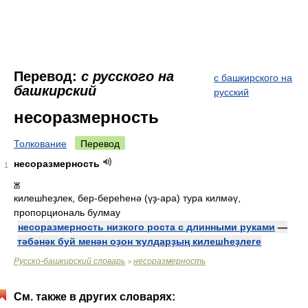
Перевод:
с русского на
с башкирского на
башкирский
русский
несоразмерность
Толкование
Перевод
несоразмерность
1
ж
килешһеҙлек, бер-береһенә (үҙ-ара) тура килмәү,
пропорциональ булмау
несоразмерность низкого роста с длинными руками
—
тәбәнәк буй менән оҙон ҡулдарҙың килешһеҙлеге
Русско-башкирский словарь
несоразмерность
>
См. также в других словарях: