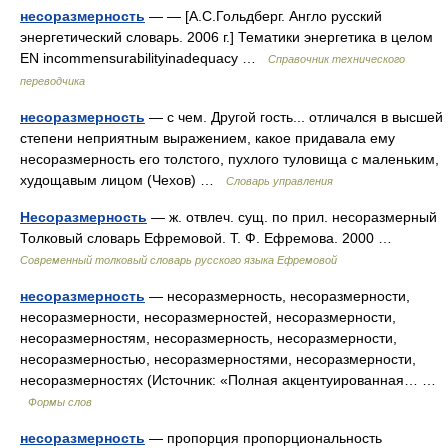
несоразмерность
— — [А.С.Гольдберг. Англо русский
энергетический словарь. 2006 г.] Тематики энергетика в целом
EN incommensurabilityinadequacy …
Справочник технического
переводчика
несоразмерность
— с чем. Другой гость... отличался в высшей
степени неприятным выражением, какое придавала ему
несоразмерность его толстого, пухлого туловища с маленьким,
худощавым лицом (Чехов) …
Словарь управления
Несоразмерность
— ж. отвлеч. сущ. по прил. несоразмерный
Толковый словарь Ефремовой. Т. Ф. Ефремова. 2000 …
Современный толковый словарь русского языка Ефремовой
несоразмерность
— несоразмерность, несоразмерности,
несоразмерности, несоразмерностей, несоразмерности,
несоразмерностям, несоразмерность, несоразмерности,
несоразмерностью, несоразмерностями, несоразмерности,
несоразмерностях (Источник: «Полная акцентуированная… …
Формы слов
несоразмерность
— пропорция пропорциональность