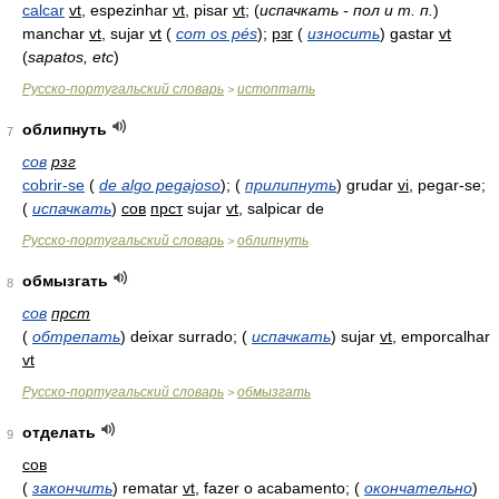
calcar
vt
, espezinhar
vt
, pisar
vt
;
(
испачкать - пол и т. п.
)
manchar
vt
, sujar
vt
(
com os pés
)
;
рзг
(
износить
)
gastar
vt
(
sapatos, etc
)
Русско-португальский словарь
истоптать
>
облипнуть
7
сов
рзг
cobrir-se
(
de algo pegajoso
)
;
(
прилипнуть
)
grudar
vi
, pegar-se;
(
испачкать
)
сов
прст
sujar
vt
, salpicar de
Русско-португальский словарь
облипнуть
>
обмызгать
8
сов
прст
(
обтрепать
)
deixar surrado;
(
испачкать
)
sujar
vt
, emporcalhar
vt
Русско-португальский словарь
обмызгать
>
отделать
9
сов
(
закончить
)
rematar
vt
, fazer o acabamento;
(
окончательно
)