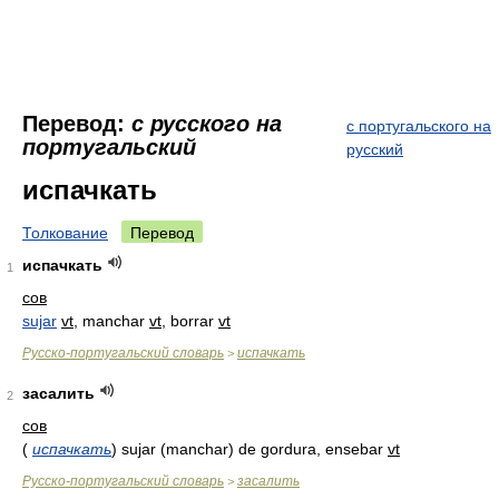
Перевод:
с русского на
с португальского на
португальский
русский
испачкать
Толкование
Перевод
испачкать
1
сов
sujar
vt
, manchar
vt
, borrar
vt
Русско-португальский словарь
испачкать
>
засалить
2
сов
(
испачкать
)
sujar (manchar) de gordura, ensebar
vt
Русско-португальский словарь
засалить
>