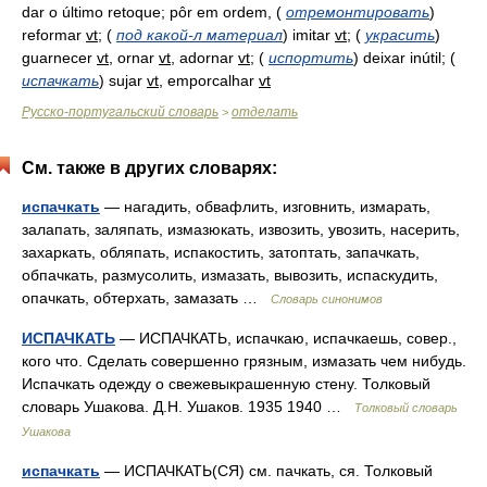
dar o último retoque; pôr em ordem,
(
отремонтировать
)
reformar
vt
;
(
под какой-л материал
)
imitar
vt
;
(
украсить
)
guarnecer
vt
, ornar
vt
, adornar
vt
;
(
испортить
)
deixar inútil;
(
испачкать
)
sujar
vt
, emporcalhar
vt
Русско-португальский словарь
отделать
>
См. также в других словарях:
испачкать
— нагадить, обвафлить, изговнить, измарать,
залапать, заляпать, измазюкать, извозить, увозить, насерить,
захаркать, обляпать, испакостить, затоптать, запачкать,
обпачкать, размусолить, измазать, вывозить, испаскудить,
опачкать, обтерхать, замазать …
Словарь синонимов
ИСПАЧКАТЬ
— ИСПАЧКАТЬ, испачкаю, испачкаешь, совер.,
кого что. Сделать совершенно грязным, измазать чем нибудь.
Испачкать одежду о свежевыкрашенную стену. Толковый
словарь Ушакова. Д.Н. Ушаков. 1935 1940 …
Толковый словарь
Ушакова
испачкать
— ИСПАЧКАТЬ(СЯ) см. пачкать, ся. Толковый