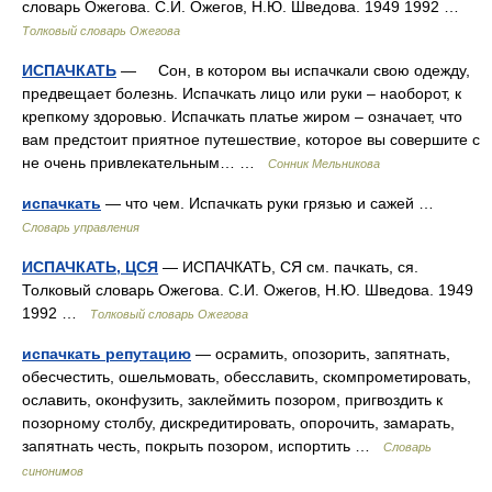
словарь Ожегова. С.И. Ожегов, Н.Ю. Шведова. 1949 1992 …
Толковый словарь Ожегова
ИСПАЧКАТЬ
— Сон, в котором вы испачкали свою одежду,
предвещает болезнь. Испачкать лицо или руки – наоборот, к
крепкому здоровью. Испачкать платье жиром – означает, что
вам предстоит приятное путешествие, которое вы совершите с
не очень привлекательным… …
Сонник Мельникова
испачкать
— что чем. Испачкать руки грязью и сажей …
Словарь управления
ИСПАЧКАТЬ, ЦСЯ
— ИСПАЧКАТЬ, СЯ см. пачкать, ся.
Толковый словарь Ожегова. С.И. Ожегов, Н.Ю. Шведова. 1949
1992 …
Толковый словарь Ожегова
испачкать репутацию
— осрамить, опозорить, запятнать,
обесчестить, ошельмовать, обесславить, скомпрометировать,
ославить, оконфузить, заклеймить позором, пригвоздить к
позорному столбу, дискредитировать, опорочить, замарать,
запятнать честь, покрыть позором, испортить …
Словарь
синонимов