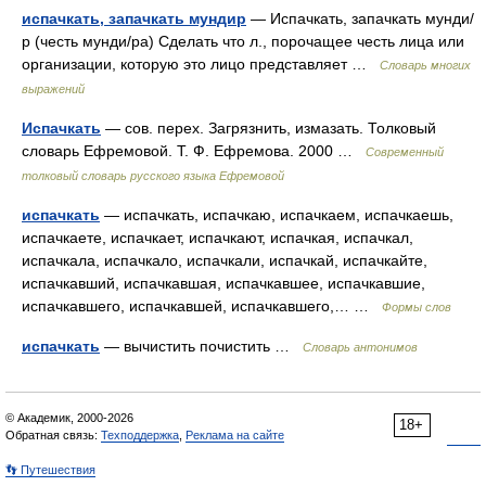
испачкать, запачкать мундир
— Испачкать, запачкать мунди/
р (честь мунди/ра) Сделать что л., порочащее честь лица или
организации, которую это лицо представляет …
Словарь многих
выражений
Испачкать
— сов. перех. Загрязнить, измазать. Толковый
словарь Ефремовой. Т. Ф. Ефремова. 2000 …
Современный
толковый словарь русского языка Ефремовой
испачкать
— испачкать, испачкаю, испачкаем, испачкаешь,
испачкаете, испачкает, испачкают, испачкая, испачкал,
испачкала, испачкало, испачкали, испачкай, испачкайте,
испачкавший, испачкавшая, испачкавшее, испачкавшие,
испачкавшего, испачкавшей, испачкавшего,… …
Формы слов
испачкать
— вычистить почистить …
Словарь антонимов
© Академик, 2000-2026
18+
Обратная связь:
Техподдержка
,
Реклама на сайте
👣 Путешествия