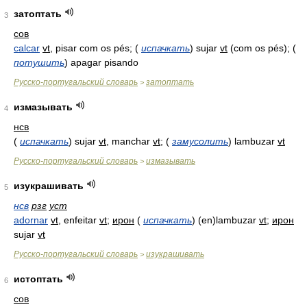
затоптать
3
сов
calcar
vt
, pisar com os pés;
(
испачкать
)
sujar
vt
(com os pés);
(
потушить
)
apagar pisando
Русско-португальский словарь
затоптать
>
измазывать
4
нсв
(
испачкать
)
sujar
vt
, manchar
vt
;
(
замусолить
)
lambuzar
vt
Русско-португальский словарь
измазывать
>
изукрашивать
5
нсв
рзг
уст
adornar
vt
, enfeitar
vt
;
ирон
(
испачкать
)
(en)lambuzar
vt
;
ирон
sujar
vt
Русско-португальский словарь
изукрашивать
>
истоптать
6
сов