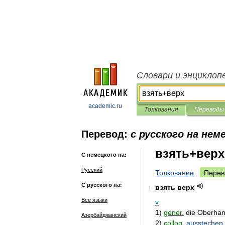
Словари и энциклоп
academic.ru
Толкования
Переводы
Перевод:
с русского на нем
взять+верх
С немецкого на:
Русский
Толкование
Перев
С русского на:
взять
верх
1
Все языки
v
1
)
gener
.
die
Oberha
Азербайджанский
2
)
colloq
.
ausstechen