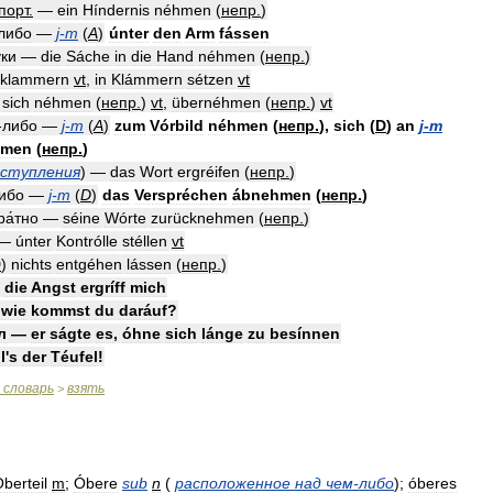
порт
.
—
ein
Híndernis
néhmen
(
непр
.
)
либо
—
j
-
m
(
A
)
únter
den
Arm
fássen
́ки
—
die
Sáche
in
die
Hand
néhmen
(
непр
.
)
inklammern
vt
,
in
Klámmern
sétzen
vt
sich
néhmen
(
непр
.
)
vt
,
übernéhmen
(
непр
.
)
vt
-
либо
—
j
-
m
(
A
)
zum
Vórbild
néhmen
(
непр
.
)
,
sich
(
D
)
an
j
-
m
hmen
(
непр
.
)
ступления
) —
das
Wort
ergréifen
(
непр
.
)
ибо
—
j
-
m
(
D
)
das
Verspréchen
ábnehmen
(
непр
.
)
ра́тно
—
séine
Wórte
zurücknehmen
(
непр
.
)
—
únter
Kontrólle
stéllen
vt
D
)
nichts
entgéhen
lássen
(
непр
.
)
—
die
Angst
ergríff
mich
—
wie
kommst
du
daráuf
?
л
—
er
ságte
es
,
óhne
sich
lánge
zu
besínnen
l
'
s
der
Téufel
!
словарь
взять
>
́berteil
m
;
Óbere
sub
n
(
расположенное
над
чем
-
либо
)
;
óberes