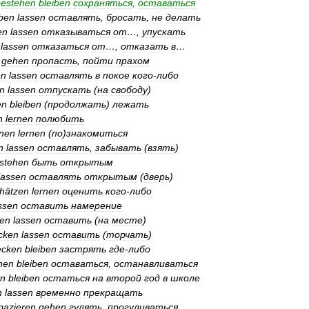
bestehen
bleiben
сохраняться
,
оставаться
iben
lassen
оставлять
,
бросать
,
не
делать
en
lassen
отказываться
от
…,
упускать
lassen
отказаться
от
…,
отказать
в
…
gehen
пропасть
,
пойти
прахом
en
lassen
оставлять
в
покое
кого
-
либо
en
lassen
отпускать
(
на
свободу
)
en
bleiben
(
продолжать
)
лежать
n
lernen
полюбить
nen
lernen
(
по
)
знакомиться
n
lassen
оставлять
,
забывать
(
взять
)
stehen
быть
открытым
lassen
оставлять
открытым
(
дверь
)
hätzen
lernen
оценить
кого
-
либо
ssen
оставить
намерение
hen
lassen
оставить
(
на
месте
)
cken
lassen
оставить
(
торчать
)
ecken
bleiben
застрять
где
-
либо
hen
bleiben
оставаться
,
останавливаться
en
bleiben
остаться
на
второй
год
в
школе
n
lassen
временно
прекращать
pazieren
gehen
гулять
,
прогуливаться