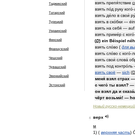
взять
препя́тствие
с
Таджикский
взять
по́д
руку
кого́
-
Татарский
взять
де́ло
в
свои́
ру
взять
в
ско́бки
—
é
Турецкий
взять
на
себя́
—
auf
Украинский
взять
приме́р
с
кого́
Финский
(
D
)
ein
Béispiel
né
взять
сло́во
(
для
вы
Французский
взять
сло́во
с
кого́
-
л
Чешский
взять
свои́
слова́
об
взять
под
контро́ль
Чувашский
взять
своё
—
sich
(
Эвенкийский
меня́
взял
страх
с
чего́
ты
взял
? 
Эстонский
он
взял
да
и
сказа́
чёрт
возьми́
! —
ho
Новый
русско
-
немецкий
верх
4
м
1
)
(
верхняя
часть
)
O