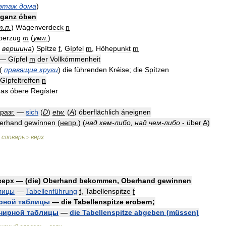
этаж
дома
)
ganz
óben
т
.
п
.
)
Wágenverdeck
n
berzug
m
(
умл
.
)
,
вершина
)
Spítze
f
,
Gípfel
m
,
Höhepunkt
m
—
Gípfel
m
der
Vollkómmenheit
(
правящие
круги
)
die
führenden
Kréise
;
die
Spítzen
Gípfeltreffen
n
das
óbere
Regíster
разг
.
—
sich
(
D
)
etw
.
(
A
)
óberflächlich
áneignen
berhand
gewínnen
(
непр
.
)
(
над
кем
-
либо
,
над
чем
-
либо
-
über
A
)
словарь
верх
>
верх
— (
die
)
Oberhand
bekommen
,
Oberhand
gewinnen
лицы
—
Tabellenführung
f
,
Tabellenspitze
f
рной
таблицы
—
die
Tabellenspitze
erobern
;
нирной
таблицы
—
die
Tabellenspitze
abgeben
(
müssen
)