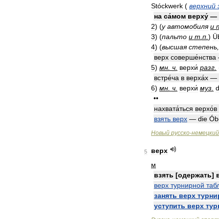
Stóckwerk
(
верхний
на
са́мом
верху́
—
2
)
(
у
автомобиля
и
3
)
(
пальто
и
т
.
п
.
)
Ü
4
)
(
высшая
степень
верх
соверше́нства
5
)
мн
.
ч
.
верхи́
разг
.
встре́ча
в
верха́х
—
6
)
мн
.
ч
.
верхи́
муз
.
••
нахвата́ться
верхо́в
взять
верх
—
die
Ó
Новый
русско
-
немецкий
верх
5
м
взять
[
одержать
]
верх
турнирной
таб
занять
верх
турни
уступить
верх
тур