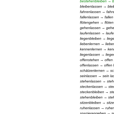
bestehenbleiben
→
bleibenlassen
→
ble
fahrenlassen
→
fahr
fallenlassen
→
fallen
flötengehen
→
flöten
gehenlassen
→
geh
laufenlassen
→
lauf
liegenbleiben
→
lieg
liebenlernen
→
liebe
kennenlernen
→
ken
liegenlassen
→
liege
offenstehen
→
offen
offenlassen
→
offen
schätzenlernen
→
sc
seinlassen
→
sein
la
stehenlassen
→
ste
steckenlassen
→
ste
steckenbleiben
→
st
stehenbleiben
→
ste
sitzenbleiben
→
sitz
ruhenlassen
→
ruhe
spazierengehen
→
s