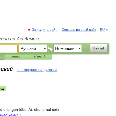
Запомнить сайт
Словарь на свой сайт
RU
едии на Академике
Найти!
Книги
Игры ⚽
ецкий
с немецкого на русский
од
nd
erlangen
(
über
A
),
obendrauf
sein
(
над
кем
-
л
.)