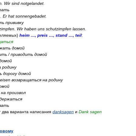
n
.
Wir
sind
notgelandet
.
рать
n
.
Er
hat
sonnengebadet
.
ть
прививку
zimpfen
.
Wir
haben
uns
schutzimpfen
lassen
.
еляемых
)
heim
…,
preis
…,
stand
…,
teil
:
щаться
ожать
домой
ить
/
приводить
домой
домой
а
родину
ь
дорогу
домой
eisen
возвращаться
на
родину
омой
на
произвол
держаться
вать
т
два
варианта
написания
danksagen
и
Dank
sagen
овому