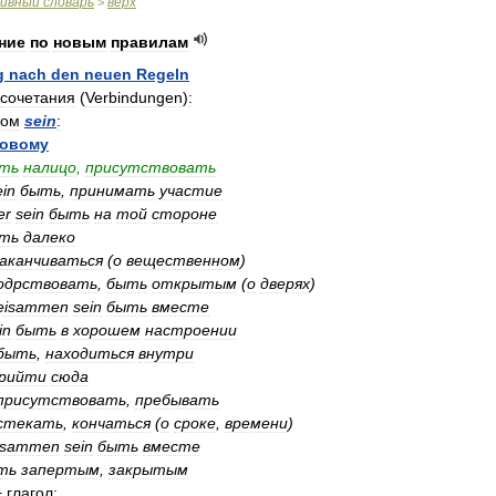
ивный
словарь
верх
>
ние
по
новым
правилам
g
nach
den
neuen
Regeln
сочетания
(
Verbindungen
)
:
лом
sein
:
овому
ть
налицо
,
присутствовать
ein
быть
,
принимать
участие
er
sein
быть
на
той
стороне
ть
далеко
аканчиваться
(
о
вещественном
)
одрствовать
,
быть
открытым
(
о
дверях
)
eisammen
sein
быть
вместе
in
быть
в
хорошем
настроении
быть
,
находиться
внутри
рийти
сюда
присутствовать
,
пребывать
стекать
,
кончаться
(
о
сроке
,
времени
)
usammen
sein
быть
вместе
ть
запертым
,
закрытым
+
глагол: