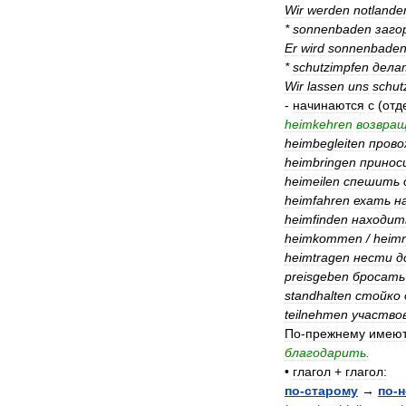
Wir
werden
notlande
*
sonnenbaden
заго
Er
wird
sonnenbade
*
schutzimpfen
дела
Wir
lassen
uns
schut
-
начинаются
с
(
отд
heimkehren
возвра
heimbegleiten
пров
heimbringen
принос
heimeilen
спешить
heimfahren
ехать
н
heimfinden
находит
heimkommen
/
heimr
heimtragen
нести
д
preisgeben
бросать
standhalten
стойко
teilnehmen
участво
По
-
прежнему
имею
благодарить
.
•
глагол
+
глагол:
по
-
старому
→
по
-
н