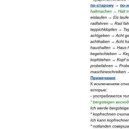
по
-
старому
→
по
-
н
haltmachen
→
Halt
m
eislaufen
→
Eis
lauf
radfahren
→
Rad
fa
teppichklopfen
→
Te
achtgeben
→
Acht
g
achthaben
→
Acht
h
haushalten
→
Haus
kegelschieben
→
Ke
kopfstehen
→
Kopf
s
probefahren
→
Prob
maschineschreiben
Примечание
К
исключениям
отн
которые:
-
употребляются
то
*
bergsteigen
восхо
Ich
werde
bergsteig
*
kopfrechnen
счит
Ich
kann
kopfrechne
*
notlanden
соверш