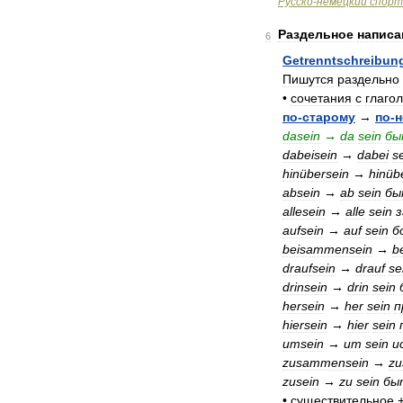
Русско
-
немецкий
спорт
Раздельное
написа
6
Getrenntschreibun
Пишутся
раздельно
•
сочетания
с
глаго
по
-
старому
→
по
-
н
dasein
→
da
sein
бы
dabeisein
→
dabei
s
hinübersein
→
hinüb
absein
→
ab
sein
бы
allesein
→
alle
sein
з
aufsein
→
auf
sein
б
beisammensein
→
b
draufsein
→
drauf
se
drinsein
→
drin
sein
hersein
→
her
sein
п
hiersein
→
hier
sein
umsein
→
um
sein
и
zusammensein
→
z
zusein
→
zu
sein
бы
•
существительное