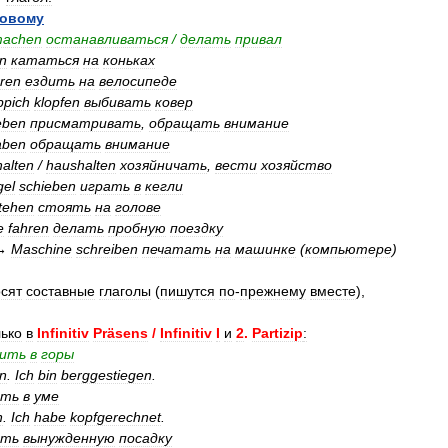
овому
achen
останавливаться
/
делать
привал
en
кататься
на
коньках
hren
ездить
на
велосипеде
ppich
klopfen
выбивать
ковер
eben
присматривать
,
обращать
внимание
aben
обращать
внимание
halten
/
haushalten
хозяйничать
,
вести
хозяйство
gel
schieben
играть
в
кегли
tehen
стоять
на
голове
e
fahren
делать
пробную
поездку
→
Maschine
schreiben
печатать
на
машинке
(
компьютере
)
осят
составные
глаголы
(
пишутся
по
-
прежнему
вместе
),
лько
в
Infinitiv
Präsens
/
Infinitiv
I
и
2
.
Partizip
:
дить
в
горы
en
.
Ich
bin
berggestiegen
.
ать
в
уме
n
.
Ich
habe
kopfgerechnet
.
ать
вынужденную
посадку