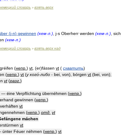
немецкий
словарь
взять
верх
>
über
(
j
-
n
)
gewinnen
(
кем
-
л
.)
,
j
-
s
Oberherr
werden
(
кем
-
л
.)
,
sich
en
(
кем
-
л
.)
немецкий
словарь
взять
верх
над
>
gréifen
(
непр
.
)
vt
, (
er
)
fássen
vt
(
схватить
)
hen
(
непр
.
)
vt
(
у
кого́
-
либо
-
bei
,
von
),
bórgen
vt
(
bei
,
von
);
en
vt
(
разг
.
)
—
éine
Verpflíchtung
übernéhmen
(
непр
.
)
berhand
gewínnen
(
непр
.
)
verháften
vt
́ngennehmen
(
непр
.
)
отд
.
vt
Gefángene
máchen
erstürmen
vt
—
únter
Féuer
néhmen
(
непр
.
)
vt