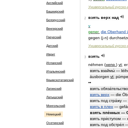
Английский
Универсальный
русско
-
Башкирский
взять
верх
над
2
Белорусский
v
Венгерский
gener
.
die
Oberhand
Греческий
gegen
(
j
-
n
)
durchsetz
Датский
Универсальный
русско
-
Иврит
взять
3
Испанский
néhmen
(
непр
.
)
vt
;
er
взять
взаймы́
—
léi
Итальянский
áusborgen
vt
;
púmp
Крымскотатарский
••
взять
обяза́тельство
Латинский
взять
верх
—
die
Ó
Латышский
взять
под
стра́жу
—
Монгольский
взять
в
плен
—
gefa
взять
пле́нных
—
Немецкий
взять
при́ступом
—
Осетинский
взять
под
обстре́л