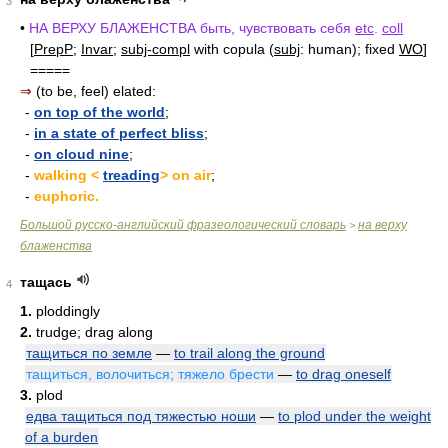
3
•
НА ВЕРХУ БЛАЖЕНСТВА быть, чувствовать себя
etc
.
coll
[
PrepP
;
Invar
;
subj-compl
with copula (
subj
: human); fixed
WO
]
=====
⇒
(to be, feel) elated:
-
on top of the world
;
-
in a state of perfect bliss
;
-
on cloud nine
;
-
walking <
treading
> on air
;
-
euphoric.
Большой русско-английский фразеологический словарь
на верху
>
блаженства
тащась
4
1.
ploddingly
2.
trudge; drag along
тащиться по земле
—
to trail along the ground
тащиться, волочиться; тяжело брести
—
to drag oneself
3.
plod
едва тащиться под тяжестью ноши
—
to plod under the weight
of a burden