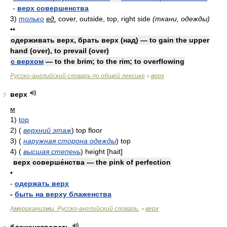
-
верх совершенства
3)
только
ед.
cover, outside, top, right side
(ткани, одежды)
••
одерживать верх, брать верх (над) — to gain the upper
hand (over), to prevail (over)
с верхом
— to the brim; to the rim; to overflowing
Русско-английский словарь по общей лексике
верх
>
верх
7
м
1)
top
2)
(
верхний этаж
)
top floor
3)
(
наружная сторона одежды
)
top
4)
(
высшая степень
)
height [hait]
верх соверше́нства — the pink of perfection
•
-
одержать верх
-
быть на верху блаженства
Американизмы. Русско-английский словарь.
верх
>