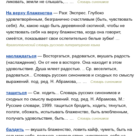
ликовать, земли не слышать,… …
Словарь синонимов
На верху блаженства
— Разг. Экспрес. Глубоко
удовлетворённым, безгранично счастливым (быть, чувствовать
себя). Ах, какою надо быть деревянной скотиной, чтобы не
чувствовать себя на верху блаженства, когда она говорит,
смеётся, показывает свои ослепительно белые зубки! …
Фразеологический словарь русского литературного языка
наслаждаться
— Восторгаться, радоваться, вкушать радость
(наслаждение). Он от нее в восторге. Она находит в этом
удовольствие. Душа млеет радостью. .. Ср. веселиться,
радоваться... Словарь русских синонимов и сходных по смыслу
выражений. под. ред. Н. Абрамова,… …
Словарь синонимов
тащиться
— См. ходить... Словарь русских синонимов и
сходных по смыслу выражений. под. ред. Н. Абрамова, М.:
Русские словари, 1999. тащиться бродить, ходить; тянуться,
ползти, обожать, испытывать блаженство, быть влюбленным,
получать удовольствие, быть… …
Словарь синонимов
балдеть
— вкушать блаженство, ловить кайф, чуметь, быть на
седьмом небе, получать удовольствие, чувствовать себя на