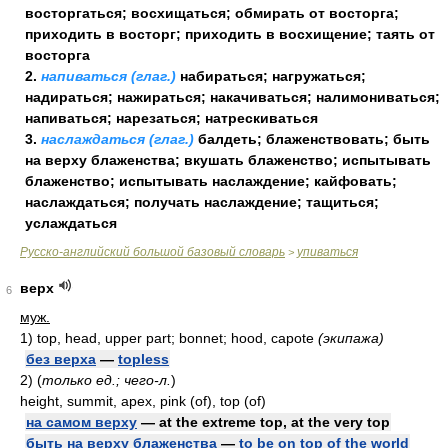
восторгаться; восхищаться; обмирать от восторга;
приходить в восторг; приходить в восхищение; таять от
восторга
2.
напиваться (глаг.)
набираться; нагружаться;
надираться; нажираться; накачиваться; налимониваться;
напиваться; нарезаться; натрескиваться
3.
наслаждаться (глаг.)
балдеть; блаженствовать; быть
на верху блаженства; вкушать блаженство; испытывать
блаженство; испытывать наслаждение; кайфовать;
наслаждаться; получать наслаждение; тащиться;
услаждаться
Русско-английский большой базовый словарь
упиваться
>
верх
6
муж.
1)
top, head, upper part; bonnet; hood, capote
(экипажа)
без верха
—
topless
2)
(
только ед.; чего-л.
)
height, summit, apex, pink (of), top (of)
на самом верху
— at the extreme top, at the very top
быть на верху блаженства
—
to be on top of the world