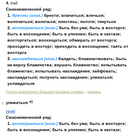
4.
trail
Синонимический ряд:
1.
брести (глаг.)
брести; влачиться; влечься;
волочиться; волочься; плестись; ползти; тянуться
2.
восторгаться (глаг.)
быть без ума; быть в восторге;
быть в восхищении; быть в упоении; быть в экстазе;
восторгаться; восхищаться; обмирать от восторга;
приходить в восторг; приходить в восхищение; таять от
восторга
3.
наслаждаться (глаг.)
балдеть; блаженствовать; быть
на верху блаженства; вкушать блаженство; испытывать
блаженство; испытывать наслаждение; кайфовать;
наслаждаться; получать наслаждение; упиваться;
услаждаться
Русско-английский большой базовый словарь
тащась
>
упиваться
5
revel
Синонимический ряд:
1.
восторгаться (глаг.)
быть без ума; быть в восторге;
быть в восхищении; быть в упоении; быть в экстазе;