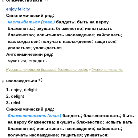
блаженствовать
8
enjoy felicity
Синонимический ряд:
наслаждаться (глаг.)
балдеть; быть на верху
блаженства; вкушать блаженство; испытывать
блаженство; испытывать наслаждение; кайфовать;
наслаждаться; получать наслаждение; тащиться;
упиваться; услаждаться
Антонимический ряд:
мучиться; страдать
Русско-английский большой базовый словарь
блаженствовать
>
наслаждаться
9
1.
enjoy; delight
2.
delight
3.
relish
Синонимический ряд:
блаженствовать (глаг.)
балдеть; блаженствовать; быть
на верху блаженства; вкушать блаженство; испытывать
блаженство; испытывать наслаждение; кайфовать;
получать наслаждение; тащиться; упиваться;