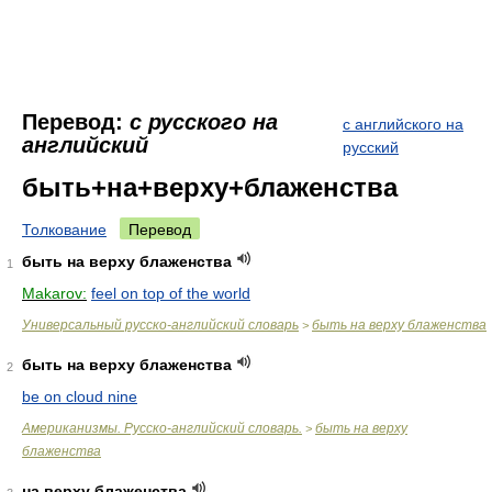
Перевод:
с русского на
с английского на
английский
русский
быть+на+верху+блаженства
Толкование
Перевод
быть на верху блаженства
1
Makarov:
feel on top of the world
Универсальный русско-английский словарь
быть на верху блаженства
>
быть на верху блаженства
2
be on cloud nine
Американизмы. Русско-английский словарь.
быть на верху
>
блаженства
на верху блаженства