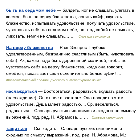
быть на седьмом небе
— балдеть, ног не слышать, улетать в
космос, быть на верху блаженства, ловить кайф, вкушать
блаженство, испытывать удовольствие, получать удовольствие,
чувствовать себя на седьмом небе, ног под собой не слышать,
ликовать, земли не слышать,… …
Словарь синонимов
На верху блаженства
— Разг. Экспрес. Глубоко
удовлетворённым, безгранично счастливым (быть, чувствовать
себя). Ах, какою надо быть деревянной скотиной, чтобы не
чувствовать себя на верху блаженства, когда она говорит,
смеётся, показывает свои ослепительно белые зубки! …
Фразеологический словарь русского литературного языка
наслаждаться
— Восторгаться, радоваться, вкушать радость
(наслаждение). Он от нее в восторге. Она находит в этом
удовольствие. Душа млеет радостью. .. Ср. веселиться,
радоваться... Словарь русских синонимов и сходных по смыслу
выражений. под. ред. Н. Абрамова,… …
Словарь синонимов
тащиться
— См. ходить... Словарь русских синонимов и
сходных по смыслу выражений. под. ред. Н. Абрамова, М.: