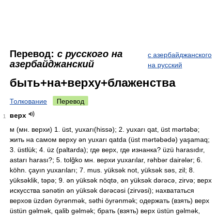
Перевод:
с русского на
с азербайджанского
азербайджанский
на русский
быть+на+верху+блаженства
Толкование
Перевод
верх
1
м (мн. верхи) 1. üst, yuxarı(hissə); 2. yuxarı qat, üst mərtəbə;
жить на самом верху ən yuxarı qatda (üst mərtəbədə) yaşamaq;
3. üstlük; 4. üz (paltarda); где верх, где изнанка? üzü harasıdır,
astarı harası?; 5. tolğko мн. верхи yuxarılar, rəhbər dairələr; 6.
köhn. çayın yuxarıları; 7. mus. yüksək not, yüksək səs, zil; 8.
yüksəklik, təpə; 9. ən yüksək nöqtə, ən yüksək dərəcə, zirvə; верх
искусства sənətin ən yüksək dərəcəsi (zirvəsi); нахвататься
верхов üzdən öyrənmək, səthi öyrənmək; одержать (взять) верх
üstün gəlmək, qalib gəlmək; брать (взять) верх üstün gəlmək,