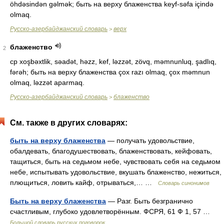
öhdəsindən gəlmək; быть на верху блаженства keyf-səfa içində
olmaq.
Русско-азербайджанский словарь
верх
>
блаженство
2
ср xoşbəxtlik, səadət, həzz, kef, ləzzət, zövq, məmnunluq, şadlıq,
fərəh; быть на верху блаженства çox razı olmaq, çox məmnun
olmaq, ləzzət aparmaq.
Русско-азербайджанский словарь
блаженство
>
См. также в других словарях:
быть на верху блаженства
— получать удовольствие,
обалдевать, благодушествовать, блаженствовать, кейфовать,
тащиться, быть на седьмом небе, чувствовать себя на седьмом
небе, испытывать удовольствие, вкушать блаженство, нежиться,
плющиться, ловить кайф, отрываться,… …
Словарь синонимов
Быть на верху блаженства
— Разг. Быть безгранично
счастливым, глубоко удовлетворённым. ФСРЯ, 61 Ф 1, 57 …
Большой словарь русских поговорок