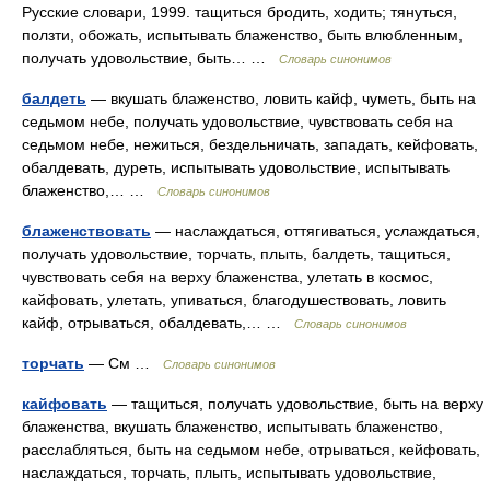
Русские словари, 1999. тащиться бродить, ходить; тянуться,
ползти, обожать, испытывать блаженство, быть влюбленным,
получать удовольствие, быть… …
Словарь синонимов
балдеть
— вкушать блаженство, ловить кайф, чуметь, быть на
седьмом небе, получать удовольствие, чувствовать себя на
седьмом небе, нежиться, бездельничать, западать, кейфовать,
обалдевать, дуреть, испытывать удовольствие, испытывать
блаженство,… …
Словарь синонимов
блаженствовать
— наслаждаться, оттягиваться, услаждаться,
получать удовольствие, торчать, плыть, балдеть, тащиться,
чувствовать себя на верху блаженства, улетать в космос,
кайфовать, улетать, упиваться, благодушествовать, ловить
кайф, отрываться, обалдевать,… …
Словарь синонимов
торчать
— См …
Словарь синонимов
кайфовать
— тащиться, получать удовольствие, быть на верху
блаженства, вкушать блаженство, испытывать блаженство,
расслабляться, быть на седьмом небе, отрываться, кейфовать,
наслаждаться, торчать, плыть, испытывать удовольствие,