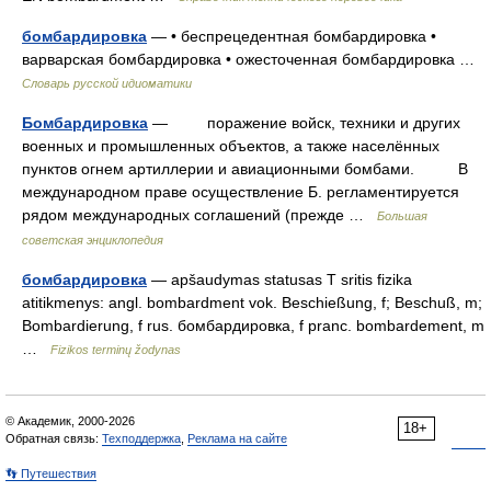
бомбардировка
— • беспрецедентная бомбардировка •
варварская бомбардировка • ожесточенная бомбардировка …
Словарь русской идиоматики
Бомбардировка
— поражение войск, техники и других
военных и промышленных объектов, а также населённых
пунктов огнем артиллерии и авиационными бомбами. В
международном праве осуществление Б. регламентируется
рядом международных соглашений (прежде …
Большая
советская энциклопедия
бомбардировка
— apšaudymas statusas T sritis fizika
atitikmenys: angl. bombardment vok. Beschießung, f; Beschuß, m;
Bombardierung, f rus. бомбардировка, f pranc. bombardement, m
…
Fizikos terminų žodynas
© Академик, 2000-2026
18+
Обратная связь:
Техподдержка
,
Реклама на сайте
👣 Путешествия