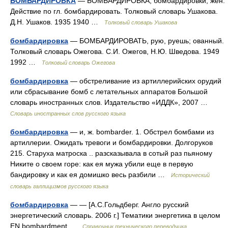
БОМБАРДИРОВКА
— БОМБАРДИРОВКА, бомбардировки, жен.
Действие по гл. бомбардировать. Толковый словарь Ушакова.
Д.Н. Ушаков. 1935 1940 …
Толковый словарь Ушакова
бомбардировка
— БОМБАРДИРОВАТЬ, рую, руешь; ованный.
Толковый словарь Ожегова. С.И. Ожегов, Н.Ю. Шведова. 1949
1992 …
Толковый словарь Ожегова
бомбардировка
— обстреливание из артиллерийских орудий
или сбрасывание бомб с летательных аппаратов Большой
словарь иностранных слов. Издательство «ИДДК», 2007 …
Словарь иностранных слов русского языка
бомбардировка
— и, ж. bombarder. 1. Обстрел бомбами из
артиллерии. Ожидать тревоги и бомбардировки. Долгоруков
215. Старуха матроска .. разсказывала в сотый раз пьяному
Никите о своем горе: как ея мужа убили еще в первую
бандировку и как ея домишко весь разбили …
Исторический
словарь галлицизмов русского языка
бомбардировка
— — [А.С.Гольдберг. Англо русский
энергетический словарь. 2006 г.] Тематики энергетика в целом
EN bombardment …
Справочник технического переводчика