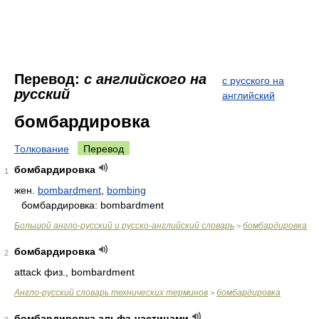
Перевод:
с английского на
с русского на
русский
английский
бомбардировка
Толкование
Перевод
бомбардировка
1
жен.
bombardment
,
bombing
бомбардировка: bombardment
Большой англо-русский и русско-английский словарь
бомбардировка
>
бомбардировка
2
attack физ., bombardment
Англо-русский словарь технических терминов
бомбардировка
>
бомбардировка альфа-частицами