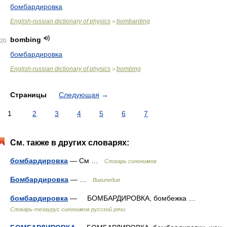
бомбардировка
English-russian dictionary of physics
bombarding
>
bombing
20
бомбардировка
English-russian dictionary of physics
bombing
>
Страницы
Следующая
→
1
2
3
4
5
6
7
См. также в других словарях:
бомбардировка
— См …
Словарь синонимов
Бомбардировка
— …
Википедия
бомбардировка
— БОМБАРДИРОВКА, бомбежка …
Словарь-тезаурус синонимов русской речи