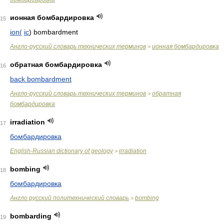
ионная бомбардировка
15
ion(
ic
) bombardment
Англо-русский словарь технических терминов
ионная бомбардировка
>
обратная бомбардировка
16
back bombardment
Англо-русский словарь технических терминов
обратная
>
бомбардировка
irradiation
17
бомбардировка
English-Russian dictionary of geology
irradiation
>
bombing
18
бомбардировка
Англо русский политехнический словарь
bombing
>
bombarding
19