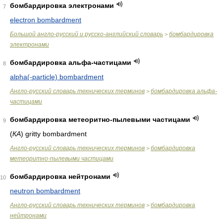
бомбардировка электронами
7
electron bombardment
Большой англо-русский и русско-английский словарь
бомбардировка
>
электронами
бомбардировка альфа-частицами
8
alpha(-particle) bombardment
Англо-русский словарь технических терминов
бомбардировка альфа-
>
частицами
бомбардировка метеоритно-пылевыми частицами
9
(
КА
)
gritty bombardment
Англо-русский словарь технических терминов
бомбардировка
>
метеоритно-пылевыми частицами
бомбардировка нейтронами
10
neutron bombardment
Англо-русский словарь технических терминов
бомбардировка
>
нейтронами