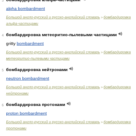
3
alpha bombardment
Большой англо-русский и русско-английский словарь
бомбардировка
>
альфа-частицами
бомбардировка метеоритио-пылевыми частицами
4
gritty
bombardment
Большой англо-русский и русско-английский словарь
бомбардировка
>
метеоритио-пылевыми частицами
бомбардировка нейтронами
5
neutron bombardment
Большой англо-русский и русско-английский словарь
бомбардировка
>
нейтронами
бомбардировка протонами
6
proton bombardment
Большой англо-русский и русско-английский словарь
бомбардировка
>
протонами