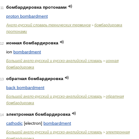
бомбардировка протонами
11
proton bombardment
Англо-русский словарь технических терминов
бомбардировка
>
протонами
ионная бомбардировка
12
ion
bombardment
Большой англо-русский и русско-английский словарь
ионная
>
бомбардировка
обратная бомбардировка
13
back bombardment
Большой англо-русский и русско-английский словарь
обратная
>
бомбардировка
электронная бомбардировка
14
cathodic
[electron]
bombardment
Большой англо-русский и русско-английский словарь
электронная
>
бомбардировка