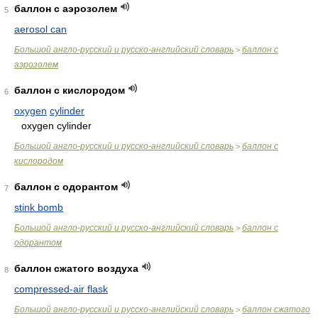
баллон с аэрозолем
5
aerosol can
Большой англо-русский и русско-английский словарь
баллон с
>
аэрозолем
баллон с кислородом
6
oxygen
cylinder
oxygen cylinder
Большой англо-русский и русско-английский словарь
баллон с
>
кислородом
баллон с одорантом
7
stink bomb
Большой англо-русский и русско-английский словарь
баллон с
>
одорантом
баллон сжатого воздуха
8
compressed-air flask
Большой англо-русский и русско-английский словарь
баллон сжатого
>