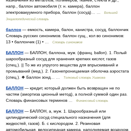
назначения из металлов, полимеров, тканей, стекла и др.,
напр., баллон автомобиля (т. н. камера), баллон
электровакуумного прибора, баллон (сосуд)… …
Большой
Энциклопедический словарь
баллон
— емкость, камера, балон, канистра, сосуд, баллончик
Словарь русских синонимов. баллон сущ., кол во синонимов:
13 • баллончик (1) • …
Словарь синонимов
БАЛЛОН
— БАЛЛОН, баллона, муж. (франц. ballon). 1. Полый
шарообразный сосуд для хранения крепких кислот, газов
(спец.). || То же из упругого вещества для впрыскиваний и
промываний (мед.). 2. Газонепроницаемая оболочка аэростата
(спец.). ❖ Баллон зонд… …
Толковый словарь Ушакова
БАЛЛОН
— кредит, который должен быть возвращен не по
частям (амортиза ционный метод), а полной суммой один раз.
Словарь финансовых терминов …
Финансовый словарь
БАЛЛОН
— БАЛЛОН, а, муж. 1. Шарообразный или
цилиндрический сосуд специального назначения (для
жидкостей, газов). Б. с кислородом. 2. Резиновая
автомобильная, велосипедная камера, наполняемая воздухом.