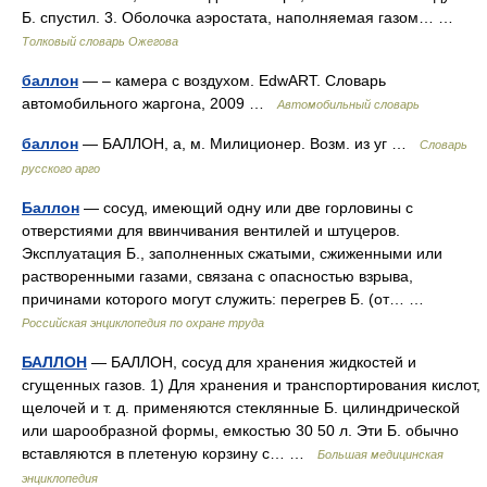
Б. спустил. 3. Оболочка аэростата, наполняемая газом… …
Толковый словарь Ожегова
баллон
— – камера с воздухом. EdwART. Словарь
автомобильного жаргона, 2009 …
Автомобильный словарь
баллон
— БАЛЛОН, а, м. Милиционер. Возм. из уг …
Словарь
русского арго
Баллон
— сосуд, имеющий одну или две горловины с
отверстиями для ввинчивания вентилей и штуцеров.
Эксплуатация Б., заполненных сжатыми, сжиженными или
растворенными газами, связана с опасностью взрыва,
причинами которого могут служить: перегрев Б. (от… …
Российская энциклопедия по охране труда
БАЛЛОН
— БАЛЛОН, сосуд для хранения жидкостей и
сгущенных газов. 1) Для хранения и транспортирования кислот,
щелочей и т. д. применяются стеклянные Б. цилиндрической
или шарообразной формы, емкостью 30 50 л. Эти Б. обычно
вставляются в плетеную корзину с… …
Большая медицинская
энциклопедия