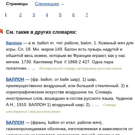
Страницы
Следующая
→
1
2
3
4
5
6
7
См. также в других словарях:
баллон
— а м. ballon m. <ит. pallone, balon. 1. Кожаный мяч для
игры. Сл. 18. Мн. миров 149. Балон есть пузырь надутой и
обшитой весь кожею, которым во Франции играют, как у нас
мячом. 1730. Кантемир Разг. // 1868 2 427. Одна пара
лопаточек… …
Исторический словарь галлицизмов русского языка
БАЛЛОН
— (фр. ballon, от balle шар). 1) шар,
преимущественно воздушный, или большой стеклянный. 2) в
хореографическом искусстве воздушное па. Словарь
иностранных слов, вошедших в состав русского языка. Чудинов
А.Н., 1910. БАЛЛОН 1) воздушный шар; 2)… …
Словарь
иностранных слов русского языка
БАЛЛОН
— (франц. ballon от итал. pallone мяч),
газонепроницаемая оболочка, изготовляемая в зависимости от