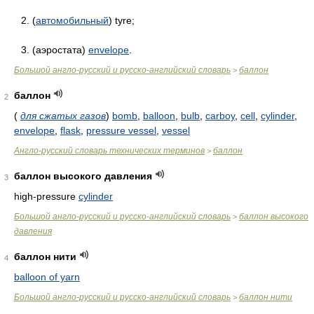
2. (
автомобильный
) tyre;
3. (аэростата)
envelope
.
Большой англо-русский и русско-английский словарь
баллон
>
баллон
2
(
для сжатых газов
)
bomb
,
balloon
,
bulb
,
carboy
,
cell
,
cylinder
,
envelope
,
flask
,
pressure vessel
,
vessel
Англо-русский словарь технических терминов
баллон
>
баллон высокого давления
3
high-pressure
cylinder
Большой англо-русский и русско-английский словарь
баллон высокого
>
давления
баллон нити
4
balloon of yarn
Большой англо-русский и русско-английский словарь
баллон нити
>