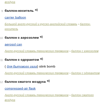
воздуха
баллон-носитель
9
carrier balloon
Большой англо-русский и русско-английский словарь
баллон-
>
носитель
баллон с аэрозолем
10
aerosol can
Англо-русский словарь технических терминов
баллон с аэрозолем
>
баллон с одорантом
11
(
для бытового газа
)
stink bomb
Англо-русский словарь технических терминов
баллон с одорантом
>
баллон сжатого воздуха
12
compressed-air flask
Англо-русский словарь технических терминов
баллон сжатого
>
воздуха