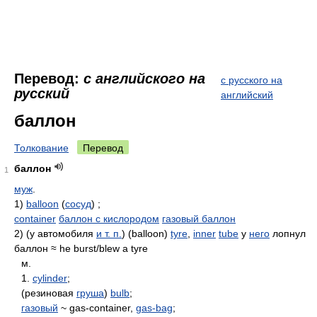
Перевод:
с английского на
с русского на
русский
английский
баллон
Толкование
Перевод
баллон
1
муж
.
1)
balloon
(
сосуд
) ;
container
баллон с кислородом
газовый баллон
2) (у автомобиля
и т. п.
) (balloon)
tyre
,
inner
tube
у
него
лопнул
баллон ≈ he burst/blew a tyre
м.
1.
cylinder
;
(резиновая
груша
)
bulb
;
газовый
~ gas-container,
gas-bag
;