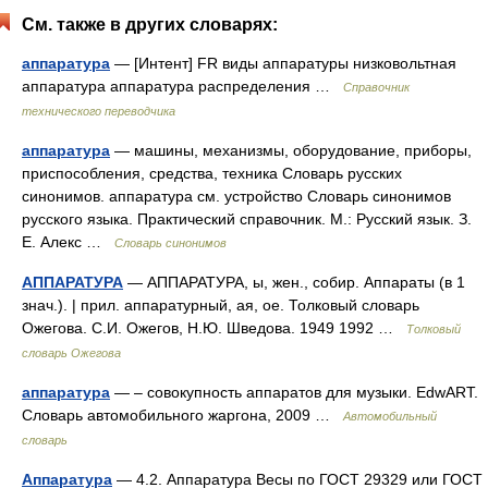
См. также в других словарях:
аппаратура
— [Интент] FR виды аппаратуры низковольтная
аппаратура аппаратура распределения …
Справочник
технического переводчика
аппаратура
— машины, механизмы, оборудование, приборы,
приспособления, средства, техника Словарь русских
синонимов. аппаратура см. устройство Словарь синонимов
русского языка. Практический справочник. М.: Русский язык. З.
Е. Алекс …
Словарь синонимов
АППАРАТУРА
— АППАРАТУРА, ы, жен., собир. Аппараты (в 1
знач.). | прил. аппаратурный, ая, ое. Толковый словарь
Ожегова. С.И. Ожегов, Н.Ю. Шведова. 1949 1992 …
Толковый
словарь Ожегова
аппаратура
— – совокупность аппаратов для музыки. EdwART.
Словарь автомобильного жаргона, 2009 …
Автомобильный
словарь
Аппаратура
— 4.2. Аппаратура Весы по ГОСТ 29329 или ГОСТ