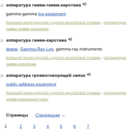
аппаратура гамма-гамма-каротажа
18
gamma-gamma
log equipment
Большой англо-русский и русско-английский словарь
аппаратура
>
гамма-гамма-каротажа
аппаратура гамма-каротажа
19
фирм
.
Gamma-Ray Log
, gamma-ray instruments
Большой англо-русский и русско-английский словарь
аппаратура
>
гамма-каротажа
аппаратура громкоговорящей связи
20
public-address equipment
Большой англо-русский и русско-английский словарь
аппаратура
>
громкоговорящей связи
Страницы
Следующая
→
1
2
3
4
5
6
7