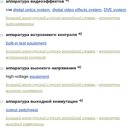
аппаратура видеоэффектов
14
тлв
digital optics system
,
digital video effects system
,
DVE system
Большой англо-русский и русско-английский словарь
аппаратура
>
видеоэффектов
аппаратура встроенного контроля
15
built-in test equipment
Большой англо-русский и русско-английский словарь
аппаратура
>
встроенного контроля
аппаратура высокого напряжения
16
high-voltage
equipment
Большой англо-русский и русско-английский словарь
аппаратура
>
высокого напряжения
аппаратура выходной коммутации
17
output switchgear
Большой англо-русский и русско-английский словарь
аппаратура
>
выходной коммутации