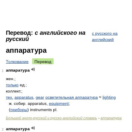
Перевод:
с английского на
с русского на
русский
английский
аппаратура
Толкование
Перевод
аппаратура
1
жен.;
только
ед.;
коллект.;
тех.
apparatus
,
gear
осветительная аппаратура
≈
lighting
ж. собир. apparatus,
equipment
;
(
приборы
) instruments pl.
Большой англо-русский и русско-английский словарь
аппаратура
>
аппаратура
2