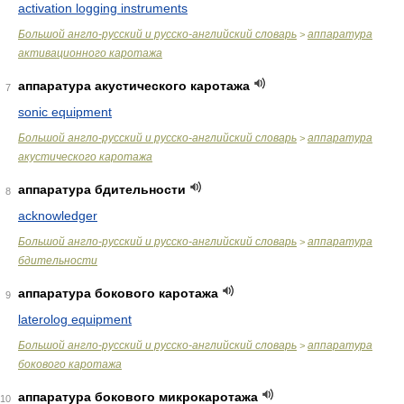
activation logging instruments
Большой англо-русский и русско-английский словарь
аппаратура
>
активационного каротажа
аппаратура акустического каротажа
7
sonic equipment
Большой англо-русский и русско-английский словарь
аппаратура
>
акустического каротажа
аппаратура бдительности
8
acknowledger
Большой англо-русский и русско-английский словарь
аппаратура
>
бдительности
аппаратура бокового каротажа
9
laterolog equipment
Большой англо-русский и русско-английский словарь
аппаратура
>
бокового каротажа
аппаратура бокового микрокаротажа
10