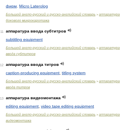
фирм
.
Micro Laterolog
Большой англо-русский и русско-английский словарь
аппаратура
>
бокового микрокаротажа
аппаратура ввода субтитров
11
subtitling equipment
Большой англо-русский и русско-английский словарь
аппаратура
>
ввода субтитров
аппаратура ввода титров
12
caption-producing equipment
,
titling system
Большой англо-русский и русско-английский словарь
аппаратура
>
ввода титров
аппаратура видеомонтажа
13
editing equipment
,
video tape editing equipment
Большой англо-русский и русско-английский словарь
аппаратура
>
видеомонтажа