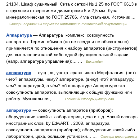
24104. Шкаф сушильный. Сита с сеткой № 1,25 по ГОСТ 6613 и
с круглыми отверстиями диаметрами 5 и 2,5 мм. Лупа
минералогическая по ГОСТ 25706. Игла стальная. Источник …
Словарь-справочник терминов нормативно-технической документации
Аппаратура
— Аппаратура комплекс, совокупность
аппаратов. Термин обычно (но не всегда и не обязательно)
применяется по отношения к набору аппаратов (инструментов)
для выполнения какой либо одной функциональной задачи
(напр. аппаратура управления):… …
Википедия
аппаратура
— сущ., ж., употр. сравн. часто Морфология: (нет)
чего? аппаратуры, чему? аппаратуре, (вижу) что? аппаратуру,
чем? аппаратурой, о чём? об аппаратуре Аппаратура это
совокупность аппаратов, выполняющих общую функцию или
работу. Музыкальная,… …
Толковый словарь Дмитриева
аппаратура
— совокупность аппаратов (приборов);
оборудование какой л. лаборатории, цеха и т. д. Новый словарь
иностранных слов. by EdwART, , 2009. аппаратура
совокупность аппаратов (приборов); оборудование какой либо
лаборатории, цеха, большой установки… …
Словарь иностранных