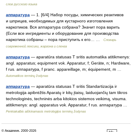
слов русского языка
аппаратура
— 1. [6/4] Набор посуды, химических реактивов
и шприцев, необходимых для кустарного изготовления
наркотиков. Вся аппаратура собрана? Значит пора варить
(Если все ингредиенты и оборудование для производства
наркотика собраны – пора приступить к его… …
Cловарь
современной лексики, жаргона и сленга
аппаратура
— aparatūra statusas T sritis automatika atitikmenys:
angl. apparatus; equipment vok. Apparatur, f; Geräte, n; Hardware,
f rus. аппаратура, f pranc. appareillage, m; équipement, m …
Automatikos terminų žodynas
аппаратура
— aparatūra statusas T sritis Standartizacija ir
metrologija apibrėžtis Aparatų ir kitų įtaisų, laiduojančių tam tikros
technologinės, techninės arba kitokios sistemos veikimą, visuma.
atitikmenys: angl. apparatus vok. Apparatur, f rus. аппаратура …
Penkiakalbis aiškinamasis metrologijos terminų žodynas
© Академик, 2000-2026