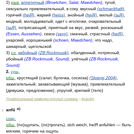
2)
разг.
аппетитный
(Broetchen, Salat, Maedchen)
, тугой,
cексуально привлекательный, в соку, вкусный
(schmackhaft)
,
горячий
(heiЯ)
, жаркий
(heiss)
, знойный
(heiЯ)
, милый
(sьЯ)
,
модный, молодцеватый, одет с иголочки, очаровательный
(sьЯ)
, потрясающий, приятный на вкус, резкий, роскошный
(Essen, Aussehen)
, секси
(sexy)
, смачный, страстный
(heiЯ)
,
ухарский, хорошенький
(schoen, Maedchen)
, что надо,
шикарный, щегольской
3)
сл.
забойный
(ZB Rockmusik)
, обалденный, потрясный,
убойный
(ZB Rockmusik, Sound)
, улётный
(ZB Rockmusik,
Sound)
2.
сущ.
общ.
хрустящий (салат, булочка, сосиска)
(Stoerig 2004)
,
зажигательный, захватывающий (музыка), привлекательный
(девушка, предложение), упругий, крепкий (тело)
Универсальный немецко-русский словарь
knackig
>
anfü
2
сокр.
общ.
(по)щупать, (по)трогать), sich weich, heiЯ anfьhlen — быть
мягким, горячим на ощупь