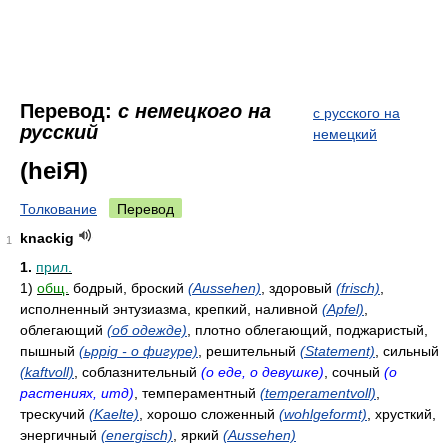
Перевод:
с немецкого на
с русского на
русский
немецкий
(heiЯ)
Толкование
Перевод
knackig
1
1.
прил.
1)
общ.
бодрый, броский
(Aussehen)
, здоровый
(frisch)
,
исполненный энтузиазма, крепкий, наливной
(Apfel)
,
облегающий
(об одежде)
, плотно облегающий, поджаристый,
пышный
(ьppig - о фигуре)
, решительный
(Statement)
, сильный
(kaftvoll)
, соблазнительный
(о еде, о девушке)
, сочный
(о
растениях, итд)
, темпераментный
(temperamentvoll)
,
трескучий
(Kaelte)
, хорошо сложенный
(wohlgeformt)
, хрусткий,
энергичный
(energisch)
, яркий
(Aussehen)