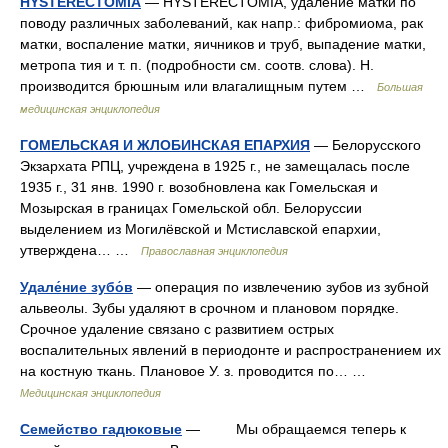
HYSTERECTOMIA
— HYSTERECTOMIA, удаление матки по
поводу различных заболеваний, как напр.: фибромиома, рак
матки, воспаление матки, яичников и труб, выпадение матки,
метропа тия и т. п. (подробности см. соотв. слова). Н.
производится брюшным или влагалищным путем …
Большая
медицинская энциклопедия
ГОМЕЛЬСКАЯ И ЖЛОБИНСКАЯ ЕПАРХИЯ
— Белорусского
Экзархата РПЦ, учреждена в 1925 г., не замещалась после
1935 г., 31 янв. 1990 г. возобновлена как Гомельская и
Мозырская в границах Гомельской обл. Белоруссии
выделением из Могилёвской и Мстиславской епархии,
утверждена… …
Православная энциклопедия
Удале́ние зубо́в
— операция по извлечению зубов из зубной
альвеолы. Зубы удаляют в срочном и плановом порядке.
Срочное удаление связано с развитием острых
воспалительных явлений в периодонте и распространением их
на костную ткань. Плановое У. з. проводится по… …
Медицинская энциклопедия
Семейство гадюковые
— Мы обращаемся теперь к