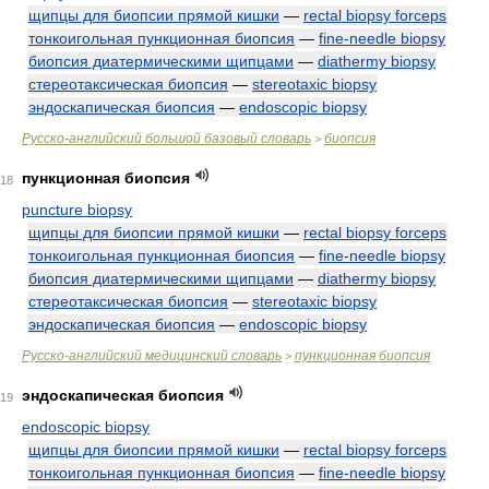
щипцы для биопсии прямой кишки
—
rectal biopsy forceps
тонкоигольная пункционная биопсия
—
fine-needle biopsy
биопсия диатермическими щипцами
—
diathermy biopsy
стереотаксическая биопсия
—
stereotaxic biopsy
эндоскапическая биопсия
—
endoscopic biopsy
Русско-английский большой базовый словарь
биопсия
>
пункционная биопсия
18
puncture biopsy
щипцы для биопсии прямой кишки
—
rectal biopsy forceps
тонкоигольная пункционная биопсия
—
fine-needle biopsy
биопсия диатермическими щипцами
—
diathermy biopsy
стереотаксическая биопсия
—
stereotaxic biopsy
эндоскапическая биопсия
—
endoscopic biopsy
Русско-английский медицинский словарь
пункционная биопсия
>
эндоскапическая биопсия
19
endoscopic biopsy
щипцы для биопсии прямой кишки
—
rectal biopsy forceps
тонкоигольная пункционная биопсия
—
fine-needle biopsy