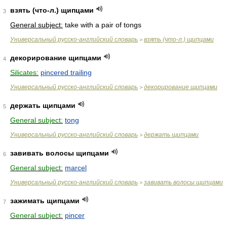
взять (что-л.) щипцами
3
General subject:
take with a pair of tongs
Универсальный русско-английский словарь
взять (что-л.) щипцами
>
декорирование щипцами
4
Silicates:
pincered trailing
Универсальный русско-английский словарь
декорирование щипцами
>
держать щипцами
5
General subject:
tong
Универсальный русско-английский словарь
держать щипцами
>
завивать волосы щипцами
6
General subject:
marcel
Универсальный русско-английский словарь
завивать волосы щипцами
>
зажимать щипцами
7
General subject:
pincer