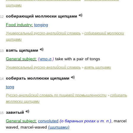
щипцами
собирающий моллюски щипцами
12
Food industry:
tonging
Универсальный русско-английский словарь
собирающий моллюски
>
щипцами
взять щипцами
13
General subject:
(
что-л
.)
take with a pair of tongs
Универсальный русско-английский словарь
взять щипцами
>
собирать моллюски щипцами
14
tong
Русско-английский словарь по пищевой промышленности
собирать
>
моллюски щипцами
завитый
15
General subject:
convoluted
(о бараньих рогах и т. п.)
, marcel
waved, marcel-waved
(щипцами)