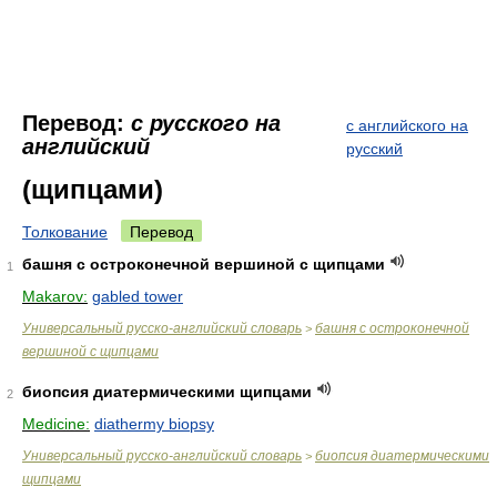
Перевод:
с русского на
с английского на
английский
русский
(щипцами)
Толкование
Перевод
башня с остроконечной вершиной с щипцами
1
Makarov:
gabled tower
Универсальный русско-английский словарь
башня с остроконечной
>
вершиной с щипцами
биопсия диатермическими щипцами
2
Medicine:
diathermy biopsy
Универсальный русско-английский словарь
биопсия диатермическими
>
щипцами