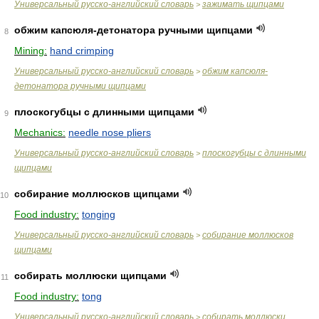
Универсальный русско-английский словарь
зажимать щипцами
>
обжим капсюля-детонатора ручными щипцами
8
Mining:
hand crimping
Универсальный русско-английский словарь
обжим капсюля-
>
детонатора ручными щипцами
плоскогубцы с длинными щипцами
9
Mechanics:
needle nose pliers
Универсальный русско-английский словарь
плоскогубцы с длинными
>
щипцами
собирание моллюсков щипцами
10
Food industry:
tonging
Универсальный русско-английский словарь
собирание моллюсков
>
щипцами
собирать моллюски щипцами
11
Food industry:
tong
Универсальный русско-английский словарь
собирать моллюски
>