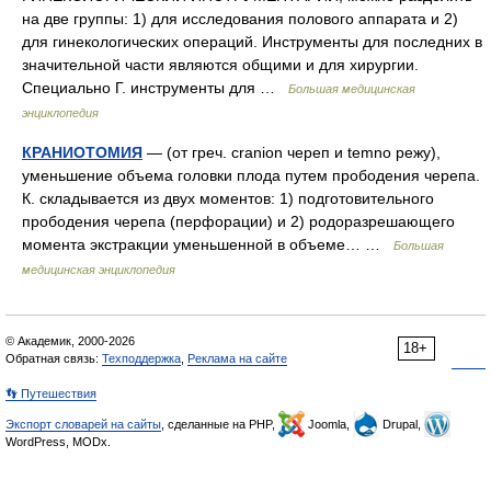
на две группы: 1) для исследования полового аппарата и 2)
для гинекологических операций. Инструменты для последних в
значительной части являются общими и для хирургии.
Специально Г. инструменты для …
Большая медицинская
энциклопедия
КРАНИОТОМИЯ
— (от греч. cranion череп и temno режу),
уменьшение объема головки плода путем прободения черепа.
К. складывается из двух моментов: 1) подготовительного
прободения черепа (перфорации) и 2) родоразрешающего
момента экстракции уменьшенной в объеме… …
Большая
медицинская энциклопедия
© Академик, 2000-2026
18+
Обратная связь:
Техподдержка
,
Реклама на сайте
👣 Путешествия
Экспорт словарей на сайты
, сделанные на PHP,
Joomla,
Drupal,
WordPress, MODx.