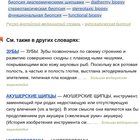
биопсия диатермическими щипцами
—
diathermy biopsy
стереотаксическая биопсия
—
stereotaxic biopsy
функциональная биопсия
—
functional biopsy
Русско-английский медицинский словарь
эндоскапическая биопсия
>
См. также в других словарях:
ЗУБЫ
— ЗУБЫ. Зубы позвоночных по своему строению и
развитию совершенно сходны с плакоид ными чешуями,
покрывающими всю кожу акуловых рыб. Поскольку вся ротовая
полость, а частью и полость глотки, выстлана эктодермальным
эпителием, типичная пла коидная… …
Большая медицинская
энциклопедия
АКУШЕРСКИЕ ЩИПЦЫ
— АКУШЕРСКИЕ ЩИПЦЫ, инструмент,
заменяющий при родах недостающую или отсутствующую
силу влечения (vis a tergo). В этом смысле они являются как бы
продолжением рук акушера («железные руки» акушера).
(История изобретения инструмента см.… …
Большая медицинская
энциклопедия