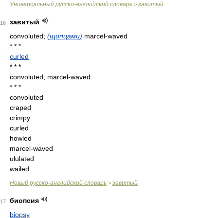
Универсальный русско-английский словарь
завитый
>
завитый
16
convoluted;
(щипцами)
marcel-waved
* * *
curled
* * *
convoluted; marcel-waved
* * *
convoluted
craped
crimpy
curled
howled
marcel-waved
ululated
wailed
Новый русско-английский словарь
завитый
>
биопсия
17
biopsy