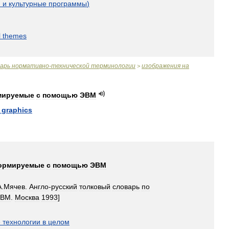
и
и
культурные
программы
)
l
themes
варь
нормативно
-
технической
терминологии
изображения
на
>
мируемые
с
помощью
ЭВМ
graphics
ормируемые
с
помощью
ЭВМ
А
.
Мячев
.
Англо
-
русский
толковый
словарь
по
ЭВМ
.
Москва
1993
]
е
технологии
в
целом