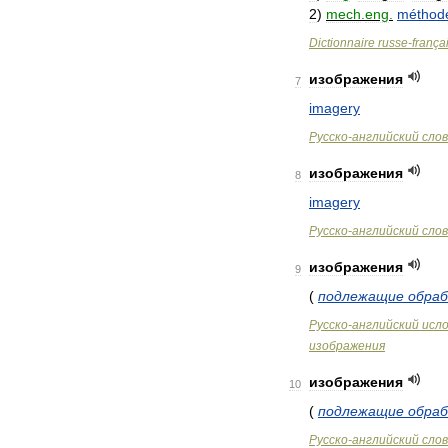
2
)
mech
.
eng
.
méthod
Dictionnaire
russe
-
frança
изображения
7
imagery
Русско
-
английский
сло
изображения
8
imagery
Русско
-
английский
сло
изображения
9
(
подлежащие
обра
Русско
-
английский
исл
изображения
изображения
10
(
подлежащие
обра
Русско
-
английский
сло