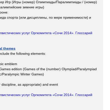
мер
Игр
(
Игры
(
номер
)
Олимпиады
/
Паралимпиады
/ (
номер
)
алимпийские
зимние
игры
)
роне:
вида
спорта
(
или
дисциплины
,
по
мере
применимости
)
и
гвистических
услуг
Оргкомитета
«
Сочи
2014
».
Глоссарий
al
themes
nclude
the
following
elements:
pic
emblem
Games
edition
(
Games
of
the
(
number
)
Olympiad
/
Paralympiad
c
/
Paralympic
Winter
Games
)
r
discipline
,
as
appropriate
)
and
event
гвистических
услуг
Оргкомитета
«
Сочи
2014
».
Глоссарий