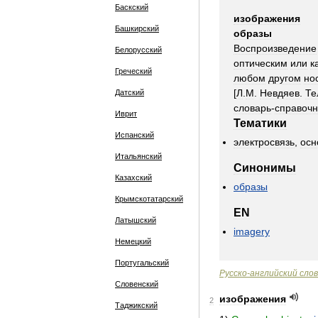
Баскский
изображения
Башкирский
образы
Воспроизведение
Белорусский
оптическим
или
к
Греческий
любом
другом
но
[
Л
.
М
.
Невдяев
.
Те
Датский
словарь
-
справочн
Иврит
Тематики
Испанский
электросвязь
,
осн
Итальянский
Синонимы
Казахский
образы
Крымскотатарский
EN
Латышский
imagery
Немецкий
Португальский
Русско
-
английский
сло
Словенский
изображения
2
Таджикский