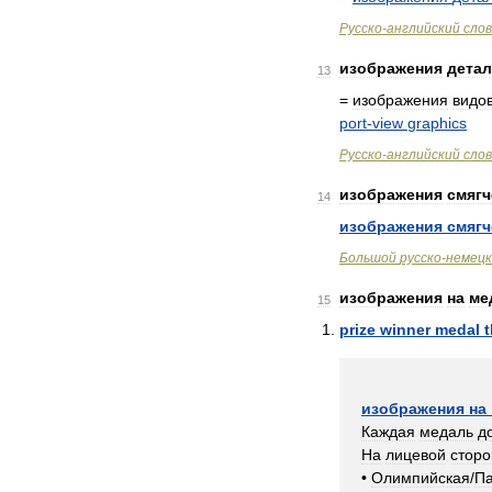
Русско
-
английский
сло
изображения
дета
13
=
изображения
видо
port
-
view
graphics
Русско
-
английский
сло
изображения
смягч
14
изображения
смягч
Большой
русско
-
немецк
изображения
на
ме
15
prize
winner
medal
изображения
на
Каждая
медаль
д
На
лицевой
сторо
•
Олимпийская
/
П