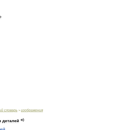
e
ий
словарь
изображения
>
в
деталей
лей