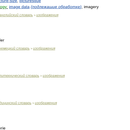
cture
-
size
,
picturesque
logy:
image
data
(
подлежащие
обработке
)
,
imagery
английский
словарь
изображения
>
der
немецкий
словарь
изображения
>
литехнический
словарь
изображения
>
дицинский
словарь
изображения
>
rie