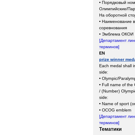
•
Порядковый
но
Олимпийские
/
Пар
На
оборотной
сто
•
Наименование
соревнования
•
Эмблема
ОКОИ
[
Департамент
лин
терминов
]
EN
prize
winner
med
Each
medal
shall
i
side:
•
Olympic
/
Paralym
•
Full
name
of
the
/ (
Number
)
Olympi
side:
•
Name
of
sport
(
o
•
OCOG
emblem
[
Департамент
лин
терминов
]
Тематики