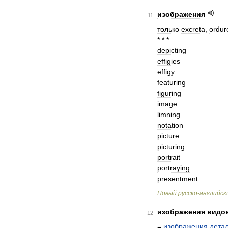
изображения
11
только
excreta
,
ordur
* * *
depicting
effigies
effigy
featuring
figuring
image
limning
notation
picture
picturing
portrait
portraying
presentment
Новый
русско
-
английск
изображения
видо
12
=
изображения
дета