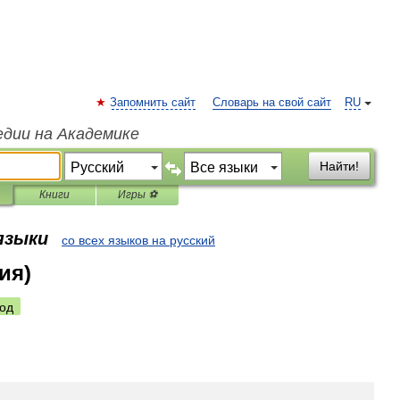
Запомнить сайт
Словарь на свой сайт
RU
едии на Академике
Найти!
Книги
Игры ⚽
 языки
со всех языков на русский
ия)
од