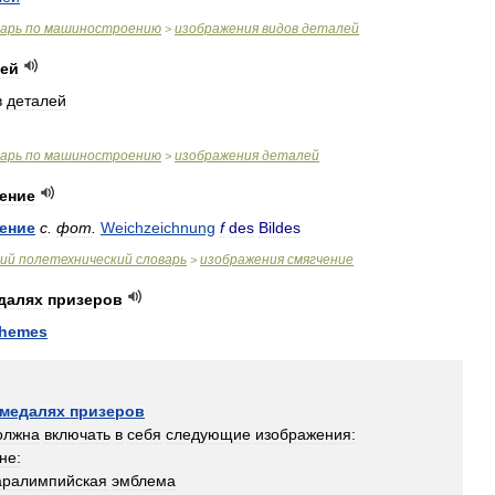
варь
по
машиностроению
изображения
видов
деталей
>
лей
в
деталей
варь
по
машиностроению
изображения
деталей
>
ение
ение
с
.
фот
.
Weichzeichnung
f
des
Bildes
ий
полетехнический
словарь
изображения
смягчение
>
далях
призеров
themes
медалях
призеров
олжна
включать
в
себя
следующие
изображения:
не:
аралимпийская
эмблема