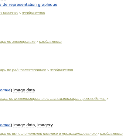
e
de
représentation
graphique
is
universel
изображения
>
варь
по
электронике
изображения
>
варь
по
радиоэлектронике
изображения
>
ботке
)
image
data
оварь
по
машиностроению
и
автоматизации
производства
>
ботке
)
image
data
,
imagery
варь
по
вычислительной
технике
и
программированию
изображения
>