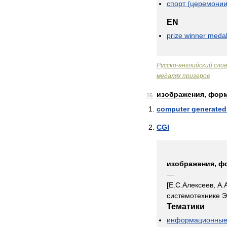
спорт
(
церемони
EN
prize
winner
meda
Русско
-
английский
сло
медалях
призеров
изображения
,
фор
16
computer
generated
CGI
изображения
,
ф
—
[
Е
.
С
.
Алексеев
,
А
.
системотехнике
Тематики
информационны