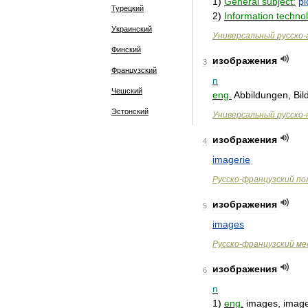
1
)
General
subject:
pi
Турецкий
2
)
Information
techno
Украинский
Универсальный
русско
-
Финский
изображения
3
Французский
n
Чешский
eng
.
Abbildungen
,
Bil
Эстонский
Универсальный
русско
-
изображения
4
imagerie
Русско
-
французский
по
изображения
5
images
Русско
-
французский
ме
изображения
6
n
1
)
eng
.
images
,
image