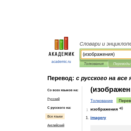
Словари и энциклоп
academic.ru
Толкования
Переводы
Перевод:
с русского на все
(изображен
Со всех языков на:
Русский
Толкование
Перев
С русского на:
изображения
1
Все языки
imagery
Английский