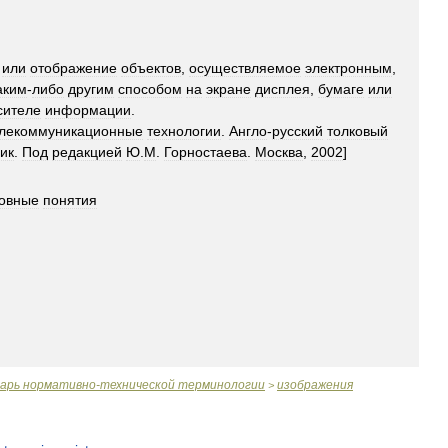
или
отображение
объектов
,
осуществляемое
электронным
,
аким
-
либо
другим
способом
на
экране
дисплея
,
бумаге
или
сителе
информации
.
лекоммуникационные
технологии
.
Англо
-
русский
толковый
ик
.
Под
редакцией
Ю
.
М
.
Горностаева
.
Москва
,
2002
]
овные
понятия
варь
нормативно
-
технической
терминологии
изображения
>