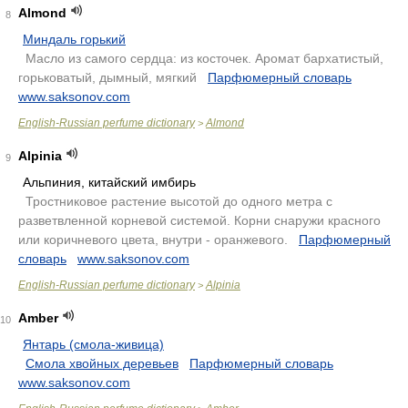
Almond
8
Миндаль горький
.
Масло из самого сердца: из косточек. Аромат бархатистый,
горьковатый, дымный, мягкий
.
Парфюмерный словарь
.
www.saksonov.com
English-Russian perfume dictionary
Almond
>
Alpinia
9
Альпиния, китайский имбирь
.
Тростниковое растение высотой до одного метра с
разветвленной корневой системой. Корни снаружи красного
или коричневого цвета, внутри - оранжевого.
.
Парфюмерный
словарь
.
www.saksonov.com
English-Russian perfume dictionary
Alpinia
>
Amber
10
Янтарь (смола-живица)
.
Смола хвойных деревьев
.
Парфюмерный словарь
.
www.saksonov.com