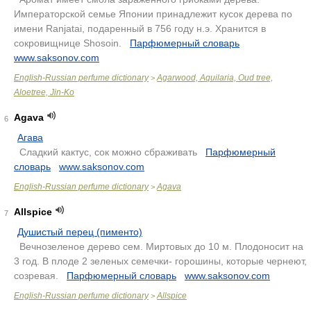
Императорской семье Японии принадлежит кусок дерева по
имени Ranjatai, подаренный в 756 году н.э. Хранится в
сокровищнице Shosoin.
.
Парфюмерный словарь
.
www.saksonov.com
English-Russian perfume dictionary
Agarwood, Aquilaria, Oud tree,
>
Aloetree, Jin-Ko
Agava
6
Агава
.
Сладкий кактус, сок можно сбраживать
.
Парфюмерный
словарь
.
www.saksonov.com
English-Russian perfume dictionary
Agava
>
Allspice
7
Душистый перец (пименто)
.
Вечнозеленое дерево сем. Миртовых до 10 м. Плодоносит на
3 год. В плоде 2 зеленых семечки- горошины, которые чернеют,
созревая.
.
Парфюмерный словарь
.
www.saksonov.com
English-Russian perfume dictionary
Allspice
>