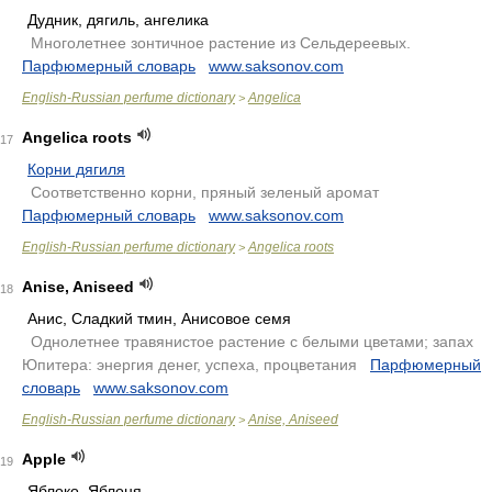
Дудник, дягиль, ангелика
.
Многолетнее зонтичное растение из Сельдереевых.
.
Парфюмерный словарь
.
www.saksonov.com
English-Russian perfume dictionary
Angelica
>
Angelica roots
17
Корни дягиля
.
Соответственно корни, пряный зеленый аромат
.
Парфюмерный словарь
.
www.saksonov.com
English-Russian perfume dictionary
Angelica roots
>
Anise, Aniseed
18
Анис, Сладкий тмин, Анисовое семя
.
Однолетнее травянистое растение с белыми цветами; запах
Юпитера: энергия денег, успеха, процветания
.
Парфюмерный
словарь
.
www.saksonov.com
English-Russian perfume dictionary
Anise, Aniseed
>
Apple
19
Яблоко, Яблоня