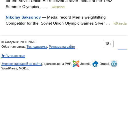
for the Soviet Union.He received a silver medal at the 1952
Summer Olympics… …
Wikipedia
Nikolay Saksonov
— Medal record Men s weightlifting
Competitor for the Soviet Union Olympic Games Silver …
Wikipedia
© Академик, 2000-2026
18+
Обратная связь:
Техподдержка
,
Реклама на сайте
👣 Путешествия
Экспорт словарей на сайты
, сделанные на PHP,
Joomla,
Drupal,
WordPress, MODx.