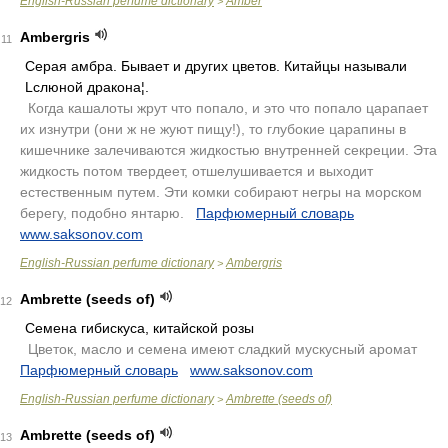
English-Russian perfume dictionary
Amber
>
Ambergris
11
Серая амбра. Бывает и других цветов. Китайцы называли
Lслюной дракона¦.
.
Когда кашалоты жрут что попало, и это что попало царапает
их изнутри (они ж не жуют пищу!), то глубокие царапины в
кишечнике залечиваются жидкостью внутренней секреции. Эта
жидкость потом твердеет, отшелушивается и выходит
естественным путем. Эти комки собирают негры на морском
берегу, подобно янтарю.
.
Парфюмерный словарь
.
www.saksonov.com
English-Russian perfume dictionary
Ambergris
>
Ambrette (seeds of)
12
Семена гибискуса, китайской розы
.
Цветок, масло и семена имеют сладкий мускусный аромат
.
Парфюмерный словарь
.
www.saksonov.com
English-Russian perfume dictionary
Ambrette (seeds of)
>
Ambrette (seeds of)
13