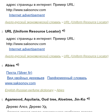
адрес страницы в интернет. Пример URL:
http://www.saksonov.com
.
.
Internet advertisement
.
Англо-русский экономический словарь
URL (Uniform Resource Locator)
>
URL (Uniform Resource Locator)
3
адрес страницы в интернет. Пример URL:
http://www.saksonov.com
.
.
Internet advertisement
.
Англо-русский экономический словарь
URL (Uniform Resource Locator)
>
Abies
4
Пихта (Silver fir)
.
Вид хвойных деревьев
.
Парфюмерный словарь
.
www.saksonov.com
English-Russian perfume dictionary
Abies
>
Agarwood, Aquilaria, Oud tree, Aloetree, Jin-Ko
5
Дерево Алоэ, Дерево Уд.
.
Аромат имеет смола зараженного грибками дерева.