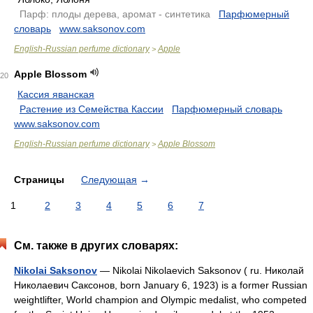
.
Парф: плоды дерева, аромат - синтетика
.
Парфюмерный
словарь
.
www.saksonov.com
English-Russian perfume dictionary
Apple
>
Apple Blossom
20
Кассия яванская
.
Растение из Семейства Кассии
.
Парфюмерный словарь
.
www.saksonov.com
English-Russian perfume dictionary
Apple Blossom
>
Страницы
Следующая
→
1
2
3
4
5
6
7
См. также в других словарях:
Nikolai Saksonov
— Nikolai Nikolaevich Saksonov ( ru. Николай
Николаевич Саксонов, born January 6, 1923) is a former Russian
weightlifter, World champion and Olympic medalist, who competed