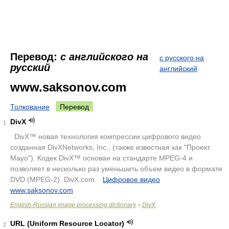
Перевод:
с английского на
с русского на
русский
английский
www.saksonov.com
Толкование
Перевод
DivX
1
.
DivX™ новая технология компрессии цифрового видео
созданная DivXNetworks, Inc., (также известная как "Проект
Mayo"). Кодек DivX™ основан на стандарте MPEG-4 и
позволяет в несколько раз уменьшить объем видео в формате
DVD (MPEG-2). DivX.com.
.
Цифровое видео
.
www.saksonov.com
English-Russian image processing dictionary
DivX
>
URL (Uniform Resource Locator)
2