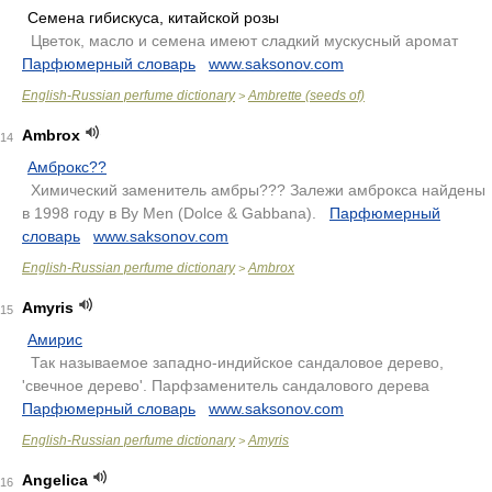
Семена гибискуса, китайской розы
.
Цветок, масло и семена имеют сладкий мускусный аромат
.
Парфюмерный словарь
.
www.saksonov.com
English-Russian perfume dictionary
Ambrette (seeds of)
>
Ambrox
14
Амброкс??
.
Химический заменитель амбры??? Залежи амброкса найдены
в 1998 году в By Men (Dolce & Gabbana).
.
Парфюмерный
словарь
.
www.saksonov.com
English-Russian perfume dictionary
Ambrox
>
Amyris
15
Амирис
.
Так называемое западно-индийское сандаловое дерево,
'свечное дерево'. Парфзаменитель сандалового дерева
.
Парфюмерный словарь
.
www.saksonov.com
English-Russian perfume dictionary
Amyris
>
Angelica
16