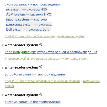
система записи и воспроизведения
nc system
—
система ЧПУ
ABM system
—
система ПРО
integris system
—
система
panorama system
—
система
Bell system
—
система Белл
English-Russian big medical dictionary
writer reader system
>
writer-reader system
3
Телекоммуникации:
устройство записи и воспроизведения
Универсальный англо-русский словарь
writer-reader system
>
writer-reader system
4
устройство записи и воспроизведения
English-Russian dictionary of modern telecommunications
writer-reader
>
system
writer-reader system
5
система записи и воспроизведения