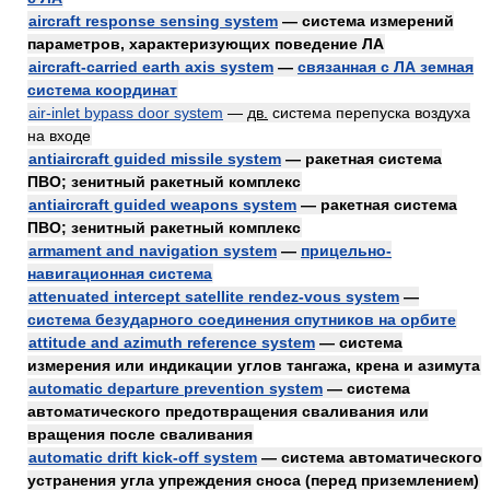
aircraft response sensing system
— система измерений
параметров, характеризующих поведение ЛА
aircraft-carried earth axis system
—
связанная с ЛА земная
система координат
air-inlet bypass door system
—
дв.
система перепуска воздуха
на входе
antiaircraft guided missile system
— ракетная система
ПВО; зенитный ракетный комплекс
antiaircraft guided weapons system
— ракетная система
ПВО; зенитный ракетный комплекс
armament and navigation system
—
прицельно-
навигационная система
attenuated intercept satellite rendez-vous system
—
система безударного соединения спутников на орбите
attitude and azimuth reference system
— система
измерения или индикации углов тангажа, крена и азимута
automatic departure prevention system
— система
автоматического предотвращения сваливания или
вращения после сваливания
automatic drift kick-off system
— система автоматического
устранения угла упреждения сноса (перед приземлением)