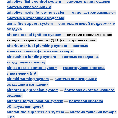
adaptive flight control system
—
самонастраивающаяся
система управления ЛА
adaptive model following system
—
самонастраивающаяся
система с эталонной моделью
aerial fire support system
—
система огневой поддержки с
воздуха
aft-end rocket ignition system
— система воспламенения
заряда с задней части РДТТ [со стороны сопла]
afterburner fuel plumbing system
—
система
топливоподачи форсажной камеры
air cushion landing system
—
система посадки на
воздушную подушку
air jet nozzle control system
—
газоструйная система
управления (ЛА)
air raid warning system
—
система оповещения о
воздушном нападении
airborne night vision system
—
бортовая система ночного
видения
airborne target location system
—
бортовая система
обнаружения целей
aircraft fire suppression system
—
система тушения пожара
с ЛА