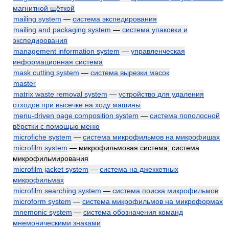
магнитной щёткой
mailing system
—
система экспедирования
mailing and packaging system
—
система упаковки и
экспедирования
management information system
—
управленческая
информационная система
mask cutting system
—
система вырезки масок
master
matrix waste removal system
—
устройство для удаления
отходов при высечке на ходу машины
menu-driven page composition system
—
система пополосной
вёрстки с помощью меню
microfiche system
—
система микрофильмов на микрофишах
microfilm system
— микрофильмовая система; система
микрофильмирования
microfilm jacket system
—
система на джеккетных
микрофильмах
microfilm searching system
—
система поиска микрофильмов
microform system
—
система микрофильмов на микроформах
mnemonic system
—
система обозначения команд
мнемоническими знаками