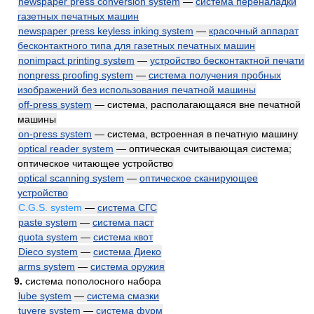
newspaper press conversion system
—
система переналадки
газетных печатных машин
newspaper press keyless inking system
—
красочный аппарат
бесконтактного типа для газетных печатных машин
nonimpact printing system
—
устройство бесконтактной печати
nonpress proofing system
—
система получения пробных
изображений без использования печатной машины
off-press system
— система, располагающаяся вне печатной
машины
on-press system
— система, встроенная в печатную машину
optical reader system
— оптическая считывающая система;
оптическое читающее устройство
optical scanning system
—
оптическое сканирующее
устройство
C.G.S. system
—
система СГС
paste system
—
система паст
quota system
—
система квот
Dieco system
—
система Диеко
arms system
—
система оружия
9.
система пополосного набора
lube system
—
система смазки
tuyere system
—
система фурм