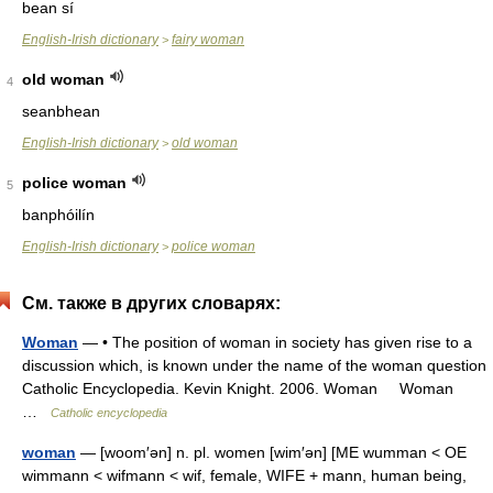
bean sí
English-Irish dictionary
fairy woman
>
old woman
4
seanbhean
English-Irish dictionary
old woman
>
police woman
5
banphóilín
English-Irish dictionary
police woman
>
См. также в других словарях:
Woman
— • The position of woman in society has given rise to a
discussion which, is known under the name of the woman question
Catholic Encyclopedia. Kevin Knight. 2006. Woman Woman
…
Catholic encyclopedia
woman
— [woom′ən] n. pl. women [wim′ən] [ME wumman < OE
wimmann < wifmann < wif, female, WIFE + mann, human being,