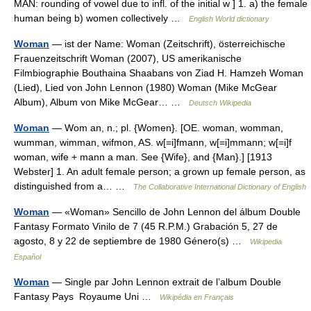
MAN: rounding of vowel due to infl. of the initial w ] 1. a) the female
human being b) women collectively …
English World dictionary
Woman
— ist der Name: Woman (Zeitschrift), österreichische
Frauenzeitschrift Woman (2007), US amerikanische
Filmbiographie Bouthaina Shaabans von Ziad H. Hamzeh Woman
(Lied), Lied von John Lennon (1980) Woman (Mike McGear
Album), Album von Mike McGear… …
Deutsch Wikipedia
Woman
— Wom an, n.; pl. {Women}. [OE. woman, womman,
wumman, wimman, wifmon, AS. w[=i]fmann, w[=i]mmann; w[=i]f
woman, wife + mann a man. See {Wife}, and {Man}.] [1913
Webster] 1. An adult female person; a grown up female person, as
distinguished from a… …
The Collaborative International Dictionary of English
Woman
— «Woman» Sencillo de John Lennon del álbum Double
Fantasy Formato Vinilo de 7 (45 R.P.M.) Grabación 5, 27 de
agosto, 8 y 22 de septiembre de 1980 Género(s) …
Wikipedia
Español
Woman
— Single par John Lennon extrait de l’album Double
Fantasy Pays Royaume Uni …
Wikipédia en Français