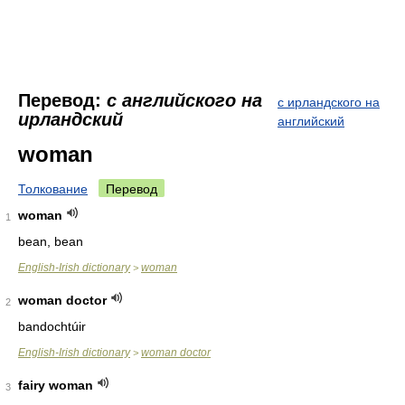
Перевод:
с английского на
с ирландского на
ирландский
английский
woman
Толкование
Перевод
woman
1
bean, bean
English-Irish dictionary
woman
>
woman doctor
2
bandochtúir
English-Irish dictionary
woman doctor
>
fairy woman
3