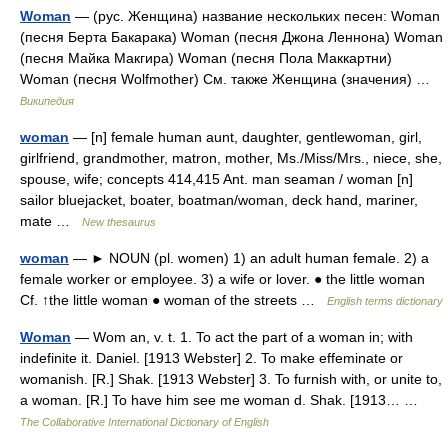
Woman
— (рус. Женщина) название нескольких песен: Woman
(песня Берта Бакарака) Woman (песня Джона Леннона) Woman
(песня Майка Макгира) Woman (песня Пола Маккартни)
Woman (песня Wolfmother) См. также Женщина (значения) …
Википедия
woman
— [n] female human aunt, daughter, gentlewoman, girl,
girlfriend, grandmother, matron, mother, Ms./Miss/Mrs., niece, she,
spouse, wife; concepts 414,415 Ant. man seaman / woman [n]
sailor bluejacket, boater, boatman/woman, deck hand, mariner,
mate …
New thesaurus
woman
— ► NOUN (pl. women) 1) an adult human female. 2) a
female worker or employee. 3) a wife or lover. ● the little woman
Cf. ↑the little woman ● woman of the streets …
English terms dictionary
Woman
— Wom an, v. t. 1. To act the part of a woman in; with
indefinite it. Daniel. [1913 Webster] 2. To make effeminate or
womanish. [R.] Shak. [1913 Webster] 3. To furnish with, or unite to,
a woman. [R.] To have him see me woman d. Shak. [1913… …
The Collaborative International Dictionary of English