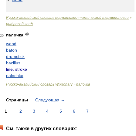
Русско-английский словарь нормативно-технической терминологии
>
цифровой зонд
палочка
20
wand
baton
drumstick
bacillus
line, stroke
palochka
Русско-английский словарь Wiktionary
палочка
>
Страницы
Следующая
→
1
2
3
4
5
6
7
См. также в других словарях: