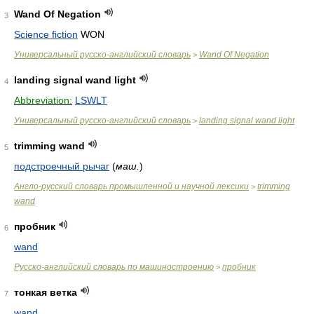
Wand Of Negation
3
Science fiction
WON
Универсальный русско-английский словарь
Wand Of Negation
>
landing signal wand light
4
Abbreviation:
LSWLT
Универсальный русско-английский словарь
landing signal wand light
>
trimming wand
5
подстроечный рычаг
(
маш.
)
Англо-русский словарь промышленной и научной лексики
trimming
>
wand
пробник
6
wand
Русско-английский словарь по машиностроению
пробник
>
тонкая ветка
7
wand