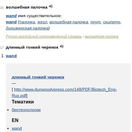
волшебная палочка
16
wand
имя существительное:
wand
(
палочка
,
жезл
,
волшебная палочка
,
прут
,
скипетр
,
дирижерская палочка
)
Русско-английский синонимический словарь
волшебная палочка
>
длинный тонкий черенок
17
wand
длинный тонкий черенок
—
[
http://www.dunwoodypress.com/148/PDF/Biotech_Eng-
Rus.pdf
]
Тематики
биотехнологии
EN
wand