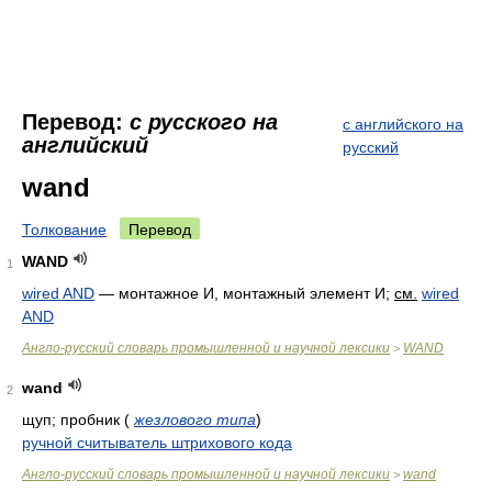
Перевод:
с русского на
с английского на
английский
русский
wand
Толкование
Перевод
WAND
1
wired AND
—
монтажное И, монтажный элемент И
;
см.
wired
AND
Англо-русский словарь промышленной и научной лексики
WAND
>
wand
2
щуп; пробник
(
жезлового типа
)
ручной считыватель штрихового кода
Англо-русский словарь промышленной и научной лексики
wand
>