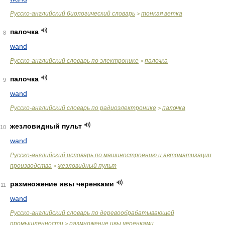
Русско-английский биологический словарь
тонкая ветка
>
палочка
8
wand
Русско-английский словарь по электронике
палочка
>
палочка
9
wand
Русско-английский словарь по радиоэлектронике
палочка
>
жезловидный пульт
10
wand
Русско-английский исловарь по машиностроению и автоматизации
производства
жезловидный пульт
>
размножение ивы черенками
11
wand
Русско-английский словарь по деревообрабатывающей
промышленности
размножение ивы черенками
>