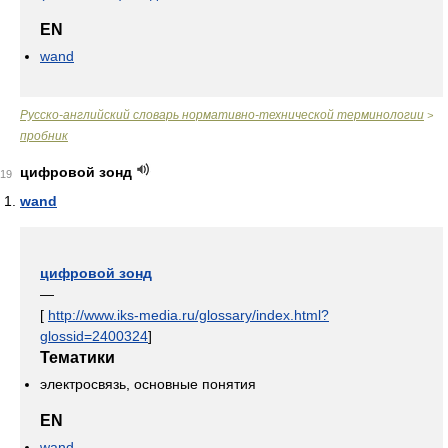
EN
wand
Русско-английский словарь нормативно-технической терминологии
>
пробник
цифровой зонд
19
wand
цифровой зонд
—
[
http://www.iks-media.ru/glossary/index.html?
glossid=2400324
]
Тематики
электросвязь, основные понятия
EN
wand