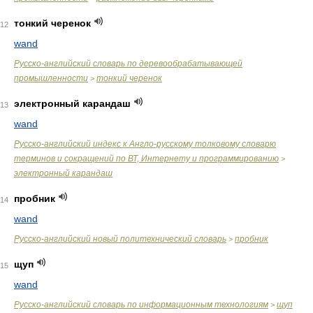
тонкий черенок
12
wand
Русско-английский словарь по деревообрабатывающей
промышленности
тонкий черенок
>
электронный карандаш
13
wand
Русско-английский индекс к Англо-русскому толковому словарю
терминов и сокращений по ВТ, Интернету и программированию
>
электронный карандаш
пробник
14
wand
Русско-английский новый политехнический словарь
пробник
>
щуп
15
wand
Русско-английский словарь по информационным технологиям
щуп
>