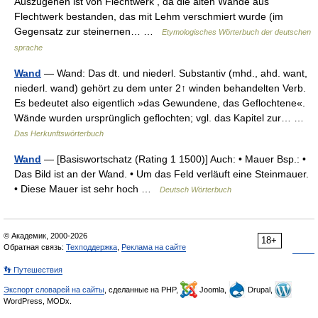
Auszugehen ist von Flechtwerk , da die alten Wände aus
Flechtwerk bestanden, das mit Lehm verschmiert wurde (im
Gegensatz zur steinernen… …
Etymologisches Wörterbuch der deutschen
sprache
Wand
— Wand: Das dt. und niederl. Substantiv (mhd., ahd. want,
niederl. wand) gehört zu dem unter 2↑ winden behandelten Verb.
Es bedeutet also eigentlich »das Gewundene, das Geflochtene«.
Wände wurden ursprünglich geflochten; vgl. das Kapitel zur… …
Das Herkunftswörterbuch
Wand
— [Basiswortschatz (Rating 1 1500)] Auch: • Mauer Bsp.: •
Das Bild ist an der Wand. • Um das Feld verläuft eine Steinmauer.
• Diese Mauer ist sehr hoch …
Deutsch Wörterbuch
© Академик, 2000-2026
18+
Обратная связь:
Техподдержка
,
Реклама на сайте
👣 Путешествия
Экспорт словарей на сайты
, сделанные на PHP,
Joomla,
Drupal,
WordPress, MODx.