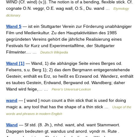
WIND (Cf. wind) (v.)). The notion is of a bending, flexible stick. Cf.
cognate O.N. veggr, O.E. wag wall, O.S., Du. wand …
Etymology
dictionary
Wand 5
— ist ein Stuttgarter Verein zur Förderung unabhängiger
Film und Medienkultur. Zu den Hauptaktivitäten des 1985
gegründeten Vereins gehört die jährliche Realisierung eines
Festivals für Kurz und Experimentalfilme, der Stuttgarter
Filmwinter.… …
Deutsch Wikipedia
Wand [1]
— Wand, 1) die abhängige Seite eines Berges od.
Felsens, s.u. Berg 1); 2) das dem Bergmann entgegenstehende
Gestein; enthält es Erz, so heißt es Erzwand od. Wanderz, enthält
es taubes Gestein, Erdwand, Bergwand od. Wandberg; daher
Wand wird feige,… …
Pierer's Universal-Lexikon
wand
— [ wand ] noun count a thin stick that is used for doing
magic a. any tool that has the shape of a thin stick …
Usage of the
words and phrases in modern English
Wand
— Sf std. (8. Jh.), mhd. want, ahd. want Stammwort.
Dagegen bedeuten gt. wandus und anord. vo̧ndr m. Rute .