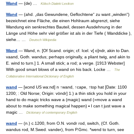
Wand
— (de) …
Kölsch Dialekt Lexikon
Wand
— (ahd. „das Gewundene, Geflochtene“ zu want „winden“)
bezeichnet eine Fläche, die einen Hohlraum abgrenzt, siehe
Wandung ein senkrechtes Bauteil, dessen Ausdehnung in der
Länge und Höhe sehr viel größer ist als in der Tiefe ( Wanddicke ),
siehe… …
Deutsch Wikipedia
Wand
— Wand, n. [Of Scand. origin; cf. Icel. v[ o]ndr, akin to Dan.
vaand, Goth. wandus; perhaps originally, a pliant twig, and akin to
E. wind to turn.] 1. A small stick; a rod; a verge. [1913 Webster]
With good smart blows of a wand on his back. Locke …
The
Collaborative International Dictionary of English
wand
— [wɔnd US wa:nd] n ↑wand, ↑cape, ↑top hat [Date: 1100
1200; : Old Norse; Origin: vöndr] 1.) a thin stick you hold in your
hand to do magic tricks wave a (magic) wand (=move a wand
about to make something magical happen) ▪ I can t just wave a
magic …
Dictionary of contemporary English
wand
— (n.) c.1200, from O.N. vondr rod, switch, (Cf. Goth.
wandus rod, M.Swed. vander), from P.Gmc. *wend to turn, see