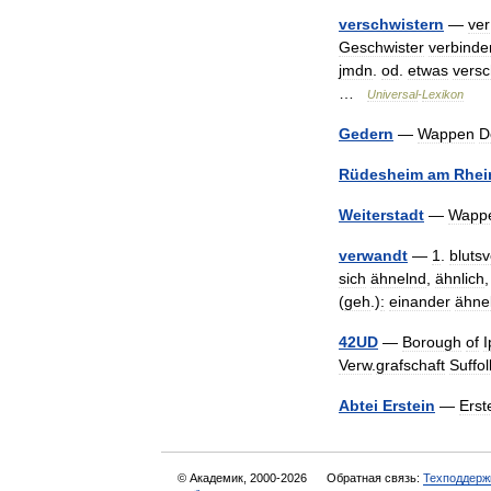
verschwistern
—
ver
Geschwister
verbinde
jmdn
.
od
.
etwas
versc
…
Universal
-
Lexikon
Gedern
—
Wappen
D
Rüdesheim
am
Rhei
Weiterstadt
—
Wapp
verwandt
—
1
.
bluts
sich
ähnelnd
,
ähnlich
(
geh
.)
:
einander
ähne
42UD
—
Borough
of
I
Verw
.
grafschaft
Suffol
Abtei
Erstein
—
Erst
© Академик, 2000-2026
Обратная связь:
Техподдерж