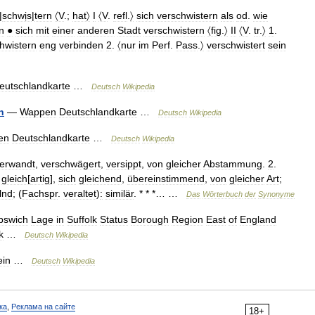
|
schwịs
|
tern
〈V
.;
hat〉
I
〈V
.
refl
.
〉
sich
verschwistern
als
od
.
wie
n
●
sich
mit
einer
anderen
Stadt
verschwistern
〈fig
.
〉
II
〈V
.
tr
.
〉
1
.
hwistern
eng
verbinden
2
.
〈nur
im
Perf
.
Pass
.
〉
verschwistert
sein
eutschlandkarte
…
Deutsch
Wikipedia
n
—
Wappen
Deutschlandkarte
…
Deutsch
Wikipedia
en
Deutschlandkarte
…
Deutsch
Wikipedia
verwandt
,
verschwägert
,
versippt
,
von
gleicher
Abstammung
.
2
.
,
gleich
[
artig
],
sich
gleichend
,
übereinstimmend
,
von
gleicher
Art
;
lnd
; (
Fachspr
.
veraltet
)
:
similär
. * * *… …
Das
Wörterbuch
der
Synonyme
pswich
Lage
in
Suffolk
Status
Borough
Region
East
of
England
k
…
Deutsch
Wikipedia
ein
…
Deutsch
Wikipedia
ка
,
Реклама на сайте
18+