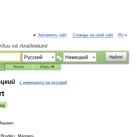
Запомнить сайт
Словарь на свой сайт
RU
едии на Академике
Найти!
Книги
Игры ⚽
ецкий
с немецкого на русский
rt
од
Massen
-
,
Bruder
-;
Massen
-