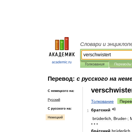
Словари и энциклоп
academic.ru
Толкования
Переводы
Перевод:
с русского на нем
verschwiste
С немецкого на:
Русский
Толкование
Перев
С русского на:
братский
1
Немецкий
brüderlich
,
Bruder
-;
* * *
бра́тский
brüderlich