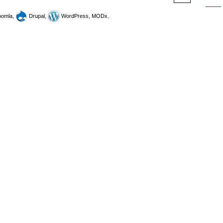
omla,
Drupal,
WordPress, MODx.