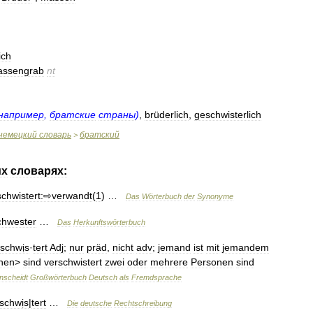
ich
ssengrab
nt
например
,
братские
страны
)
,
brüderlich
,
geschwisterlich
немецкий
словарь
братский
>
их
словарях:
schwistert:⇨verwandt
(
1
) …
Das
Wörterbuch
der
Synonyme
chwester
…
Das
Herkunftswörterbuch
schwịs
·
tert
Adj
;
nur
präd
,
nicht
adv
;
jemand
ist
mit
jemandem
nen
>
sind
verschwistert
zwei
oder
mehrere
Personen
sind
nscheidt
Großwörterbuch
Deutsch
als
Fremdsprache
schwịs
|
tert
…
Die
deutsche
Rechtschreibung