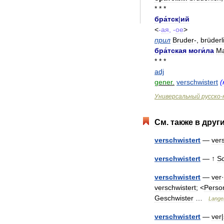
* * *
бра́тск
|
ий
<
-
ая
, -
ое
>
прил
Bruder
-,
brüderl
бра́тская
моги́ла
Ma
* * *
adj
gener
.
verschwistert
(
Универсальный
русско
-
См
.
также
в
друг
verschwistert
—
ver
verschwistert
— ↑
S
verschwistert
—
ver
·
verschwistert
; <
Perso
Geschwister
…
Lange
verschwistert
—
ver
|