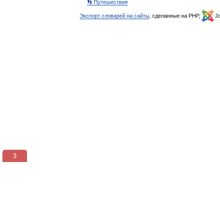
👣 Путешествия
Экспорт словарей на сайты
, сделанные на PHP,
Jo
3