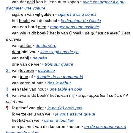
van dat
geld
kon hij een auto kopen
•
avec cet argent il a pu
s'acheter une voiture
sigaren van vijf
gulden
•
cigares à cinq florins
het
hoofd
van de school
•
le directeur de l'école
van een bord
eten
•
manger dans une assiette
van wie
is
dit boek? het
is
van Orwell
•
de qui est ce livre? il est
d'Orwell
van
achter
•
de derrière
daar
niet van
•
il ne s'agit pas de ça
van
nabij
•
de près
drie van
de
vier
•
trois sur quatre
2
van
tevoren
•
d'avance
van
toen
af
•
à partir de ce moment-là
van
voren
af aan
•
dès le début
3
een
tafel
van hout
•
une table en bois
4
van wie
is
dit boek? het
is
van mij
•
à qui appartient ce livre? il
est à moi
¶
ik geloof van
niet
•
je ne (le) crois pas
ik verzeker u van
wel
•
je vous assure que si
het lijkt van
wel
•
ça en a tout l'air
een jas met van die koperen knopen
•
un de ces manteaux à
boutons de cuivre