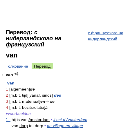
Перевод:
с
с французского на
нидерландского на
нидерландский
французский
van
Толкование
Перевод
van
1
van
1
[algemeen]
de
2
[m.b.t. tijd][vanaf, sinds]
dès
3
[m.b.t. materiaal]
en
⇒
de
4
[m.b.t. bezitsrelatie]
à
♦
voorbeelden:
1
hij is van
Amsterdam
•
il est d'Amsterdam
van
dorp
tot dorp
•
de village en village