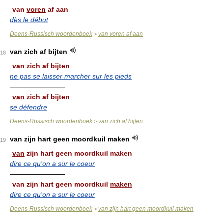
van
voren
af aan
dès le début
Deens-Russisch woordenboek
van voren af aan
>
van zich af bijten
18
van
zich af bijten
ne pas se laisser marcher sur les pieds
————————
van
zich af bijten
se défendre
Deens-Russisch woordenboek
van zich af bijten
>
van zijn hart geen moordkuil maken
19
van
zijn hart geen moordkuil maken
dire ce qu'on a sur le coeur
————————
van zijn hart geen moordkuil
maken
dire ce qu'on a sur le coeur
Deens-Russisch woordenboek
van zijn hart geen moordkuil maken
>