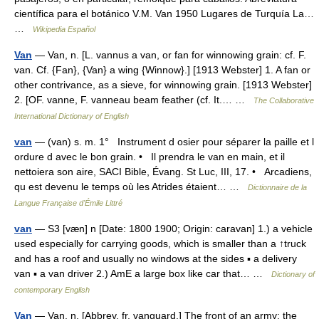
científica para el botánico V.M. Van 1950 Lugares de Turquía La…
…
Wikipedia Español
Van
— Van, n. [L. vannus a van, or fan for winnowing grain: cf. F.
van. Cf. {Fan}, {Van} a wing {Winnow}.] [1913 Webster] 1. A fan or
other contrivance, as a sieve, for winnowing grain. [1913 Webster]
2. [OF. vanne, F. vanneau beam feather (cf. It.… …
The Collaborative
International Dictionary of English
van
— (van) s. m. 1° Instrument d osier pour séparer la paille et l
ordure d avec le bon grain. • Il prendra le van en main, et il
nettoiera son aire, SACI Bible, Évang. St Luc, III, 17. • Arcadiens,
qu est devenu le temps où les Atrides étaient… …
Dictionnaire de la
Langue Française d'Émile Littré
van
— S3 [væn] n [Date: 1800 1900; Origin: caravan] 1.) a vehicle
used especially for carrying goods, which is smaller than a ↑truck
and has a roof and usually no windows at the sides ▪ a delivery
van ▪ a van driver 2.) AmE a large box like car that… …
Dictionary of
contemporary English
Van
— Van, n. [Abbrev. fr. vanguard.] The front of an army; the