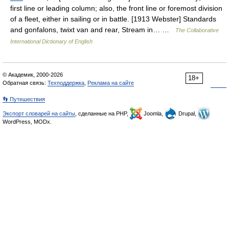
first line or leading column; also, the front line or foremost division
of a fleet, either in sailing or in battle. [1913 Webster] Standards
and gonfalons, twixt van and rear, Stream in… …
The Collaborative
International Dictionary of English
© Академик, 2000-2026
18+
Обратная связь:
Техподдержка
,
Реклама на сайте
👣 Путешествия
Экспорт словарей на сайты
, сделанные на PHP,
Joomla,
Drupal,
WordPress, MODx.