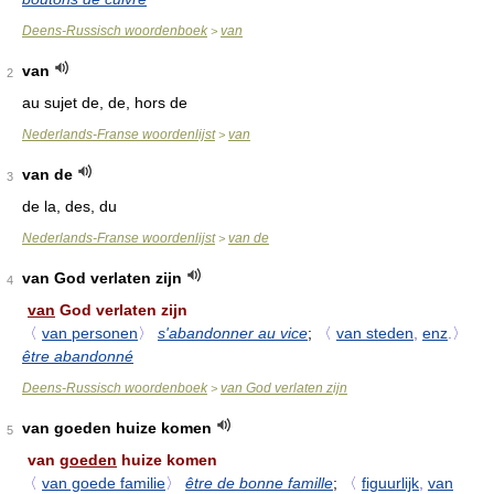
Deens-Russisch woordenboek
van
>
van
2
au sujet de, de, hors de
Nederlands-Franse woordenlijst
van
>
van de
3
de la, des, du
Nederlands-Franse woordenlijst
van de
>
van God verlaten zijn
4
van
God verlaten zijn
〈
van personen
〉
s'abandonner au vice
;
〈
van steden
,
enz
.〉
être abandonné
Deens-Russisch woordenboek
van God verlaten zijn
>
van goeden huize komen
5
van
goeden
huize komen
〈
van goede familie
〉
être de bonne famille
;
〈
figuurlijk
,
van