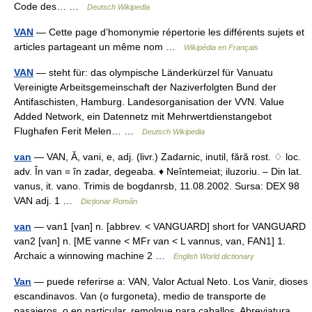
Code des… …
Deutsch Wikipedia
VAN
— Cette page d’homonymie répertorie les différents sujets et
articles partageant un même nom …
Wikipédia en Français
VAN
— steht für: das olympische Länderkürzel für Vanuatu
Vereinigte Arbeitsgemeinschaft der Naziverfolgten Bund der
Antifaschisten, Hamburg. Landesorganisation der VVN. Value
Added Network, ein Datennetz mit Mehrwertdienstangebot
Flughafen Ferit Melen… …
Deutsch Wikipedia
van
— VAN, Ă, vani, e, adj. (livr.) Zadarnic, inutil, fără rost. ♢ loc.
adv. În van = în zadar, degeaba. ♦ Neîntemeiat; iluzoriu. – Din lat.
vanus, it. vano. Trimis de bogdanrsb, 11.08.2002. Sursa: DEX 98
VAN adj. 1 …
Dicționar Român
van
— van1 [van] n. [abbrev. < VANGUARD] short for VANGUARD
van2 [van] n. [ME vanne < MFr van < L vannus, van, FAN1] 1.
Archaic a winnowing machine 2 …
English World dictionary
Van
— puede referirse a: VAN, Valor Actual Neto. Los Vanir, dioses
escandinavos. Van (o furgoneta), medio de transporte de
pasajeros, o en particular, remolque para caballos. Abreviatura