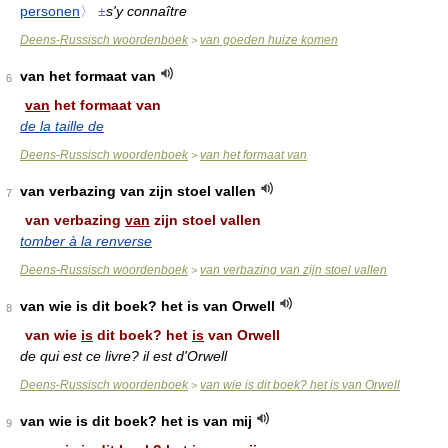
personen
〉
±
s'y connaître
Deens-Russisch woordenboek
van goeden huize komen
>
van het formaat van
6
van
het formaat van
de la taille de
Deens-Russisch woordenboek
van het formaat van
>
van verbazing van zijn stoel vallen
7
van verbazing
van
zijn stoel vallen
tomber à la renverse
Deens-Russisch woordenboek
van verbazing van zijn stoel vallen
>
van wie is dit boek? het is van Orwell
8
van wie
is
dit boek? het
is
van Orwell
de qui est ce livre? il est d'Orwell
Deens-Russisch woordenboek
van wie is dit boek? het is van Orwell
>
van wie is dit boek? het is van mij
9