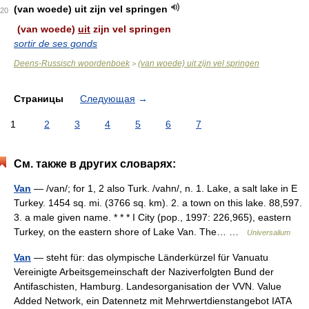
(van woede) uit zijn vel springen
20
(van woede)
uit
zijn vel springen
sortir de ses gonds
Deens-Russisch woordenboek
(van woede) uit zijn vel springen
>
Страницы
Следующая
→
1
2
3
4
5
6
7
См. также в других словарях:
Van
— /van/; for 1, 2 also Turk. /vahn/, n. 1. Lake, a salt lake in E
Turkey. 1454 sq. mi. (3766 sq. km). 2. a town on this lake. 88,597.
3. a male given name. * * * I City (pop., 1997: 226,965), eastern
Turkey, on the eastern shore of Lake Van. The… …
Universalium
Van
— steht für: das olympische Länderkürzel für Vanuatu
Vereinigte Arbeitsgemeinschaft der Naziverfolgten Bund der
Antifaschisten, Hamburg. Landesorganisation der VVN. Value
Added Network, ein Datennetz mit Mehrwertdienstangebot IATA