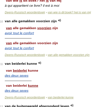
van wie
is
dit boek? het
is
van mij
à qui appartient ce livre? il est à moi
Deens-Russisch woordenboek
van wie is dit boek? het is van mij
>
van alle gemakken voorzien zijn
10
van
alle gemakken
voorzien
zijn
avoir tout le confort
————————
van
alle gemakken voorzien zijn
avoir tout le confort
Deens-Russisch woordenboek
van alle gemakken voorzien zijn
>
van beiderlei kunne
11
van
beiderlei
kunne
des deux sexes
————————
van beiderlei
kunne
des deux sexes
Deens-Russisch woordenboek
van beiderlei kunne
>
van de buitenwereld afgezonderd leven
12