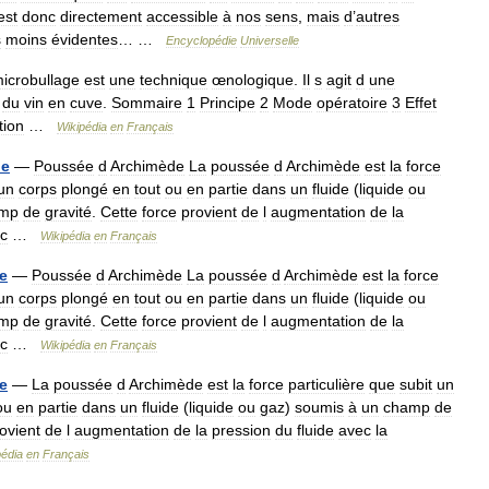
est
donc
directement
accessible
à
nos
sens
,
mais
d
’
autres
s
moins
évidentes
… …
Encyclopédie
Universelle
icrobullage
est
une
technique
œnologique
.
Il
s
agit
d
une
du
vin
en
cuve
.
Sommaire
1
Principe
2
Mode
opératoire
3
Effet
tion
…
Wikipédia
en
Français
de
—
Poussée
d
Archimède
La
poussée
d
Archimède
est
la
force
un
corps
plongé
en
tout
ou
en
partie
dans
un
fluide
(
liquide
ou
mp
de
gravité
.
Cette
force
provient
de
l
augmentation
de
la
c
…
Wikipédia
en
Français
e
—
Poussée
d
Archimède
La
poussée
d
Archimède
est
la
force
un
corps
plongé
en
tout
ou
en
partie
dans
un
fluide
(
liquide
ou
mp
de
gravité
.
Cette
force
provient
de
l
augmentation
de
la
c
…
Wikipédia
en
Français
e
—
La
poussée
d
Archimède
est
la
force
particulière
que
subit
un
ou
en
partie
dans
un
fluide
(
liquide
ou
gaz
)
soumis
à
un
champ
de
ovient
de
l
augmentation
de
la
pression
du
fluide
avec
la
pédia
en
Français