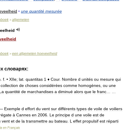
eveelheid
•
une
quantité
mesurée
nboek
afgemeten
>
eelheid
veelheid
nboek
een
afgemeten
hoeveelheid
>
их
словарях:
n
.
f
. •
XIIe
;
lat
.
quantitas
1
♦
Cour
.
Nombre
d
unités
ou
mesure
qui
collection
de
choses
considérées
comme
homogènes
,
ou
une
La
quantité
de
marchandises
a
diminué
alors
que
le
franc
… …
—
Exemple
d
effort
du
vent
sur
différents
types
de
voile
de
voiliers
régate
à
Cannes
en
2006
.
Le
principe
d
une
voile
est
de
u
vent
et
de
la
transmettre
au
bateau
.
L
effet
propulsif
est
réparti
ia
en
Français