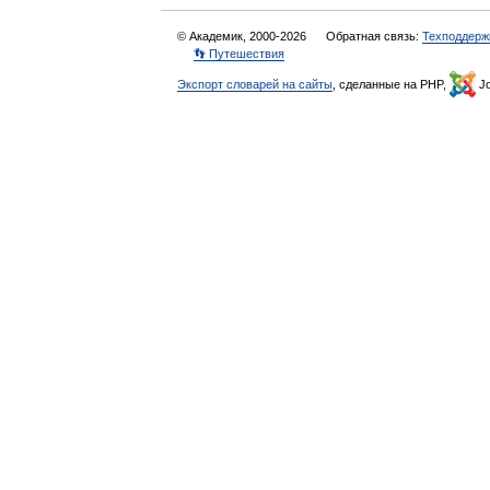
© Академик, 2000-2026
Обратная связь:
Техподдерж
👣 Путешествия
Экспорт словарей на сайты
, сделанные на PHP,
Jo