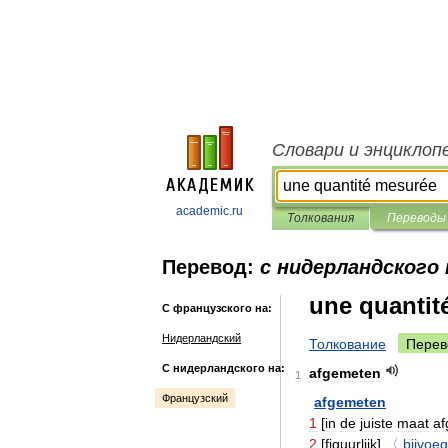
Словари и энциклоп
academic.ru
Толкования
Переводы
Перевод:
с нидерландского
une quantit
С французского на:
Нидерландский
Толкование
Перев
С нидерландского на:
afgemeten
1
Французский
afgemeten
1
[
in
de
juiste
maat
af
2
[
figuurlijk
]
〈
bijvoegl