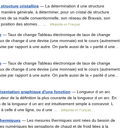
structure
cristalline
—
La
détermination
d
une
structure
manière
générale
,
à
déterminer
,
pour
un
cristal
de
structure
tres
de
sa
maille
conventionnelle
,
son
réseau
de
Bravais
,
son
position
des
atomes
… …
Wikipédia
en
Français
e
—
Taux
de
change
Tableau
électronique
de
taux
de
change
aux
de
change
d
une
devise
(
une
monnaie
)
est
le
cours
(
autrement
vise
par
rapport
à
une
autre
.
On
parle
aussi
de
la
«
parité
d
une
…
e
—
Taux
de
change
Tableau
électronique
de
taux
de
change
aux
de
change
d
une
devise
(
une
monnaie
)
est
le
cours
(
autrement
vise
par
rapport
à
une
autre
.
On
parle
aussi
de
la
«
parité
d
une
…
ésentation
graphique
d
'
une
fonction
—
Longueur
d
un
arc
uteur
de
la
définition
la
plus
courante
de
la
longueur
d
un
arc
.
En
n
de
la
longueur
d
un
arc
est
intuitivement
simple
à
concevoir
.
L
à
celle
d
une
ligne
,
ou
d
une
…
Wikipédia
en
Français
thermiques
—
Les
mesures
thermiques
sont
nées
du
besoin
de
res
numériques
les
sensations
de
chaud
et
de
froid
liées
à
la