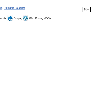
ка
,
Реклама на сайте
18+
omla,
Drupal,
WordPress, MODx.