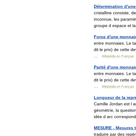
Détermination
d
'
une
cristalline
consiste
,
de
inconnue
,
les
paramè
groupe
d
espace
et
la
Force
d
'
une
monnai
entre
monnaies
.
Le
t
dit
le
prix
)
de
cette
de
…
Wikipédia
en
Français
Parité
d
'
une
monnai
entre
monnaies
.
Le
t
dit
le
prix
)
de
cette
de
…
Wikipédia
en
Français
Longueur
de
la
repr
Camille
Jordan
est
l
a
géométrie
,
la
questio
idée
d
arc
correspond
MESURE
-
Mesures
traduire
par
des
repè