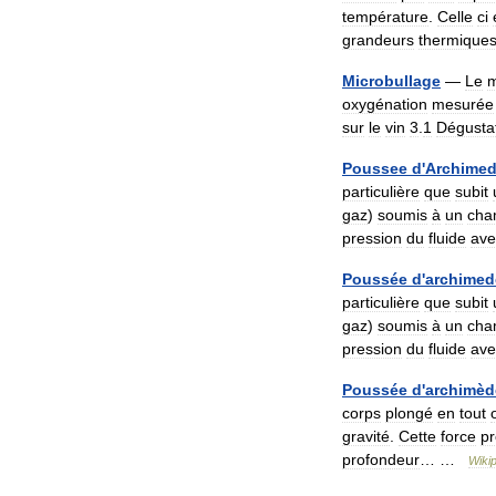
température
.
Celle
ci
grandeurs
thermique
Microbullage
—
Le
m
oxygénation
mesurée
sur
le
vin
3
.
1
Dégusta
Poussee
d
'
Archime
particulière
que
subit
gaz
)
soumis
à
un
cha
pression
du
fluide
ave
Poussée
d
'
archimed
particulière
que
subit
gaz
)
soumis
à
un
cha
pression
du
fluide
ave
Poussée
d
'
archimèd
corps
plongé
en
tout
gravité
.
Cette
force
pr
profondeur
… …
Wiki