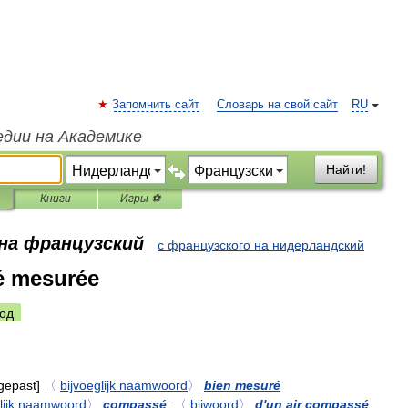
Запомнить сайт
Словарь на свой сайт
RU
едии на Академике
Найти!
Книги
Игры ⚽
 на французский
с французского на нидерландский
é mesurée
од
gepast
]
〈
bijvoeglijk
naamwoord
〉
bien
mesuré
ijk
naamwoord
〉
compassé
;
〈
bijwoord
〉
d
'
un
air
compassé