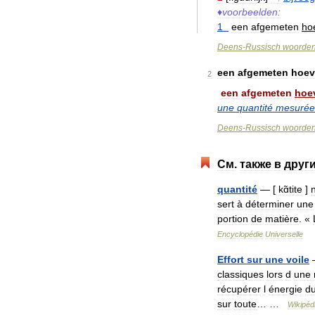
♦
voorbeelden:
1
een
afgemeten
ho
Deens
-
Russisch
woorde
een
afgemeten
hoev
2
een
afgemeten
hoe
une
quantité
mesurée
Deens
-
Russisch
woorde
См
.
также
в
друг
quantité
— [
kɑ̃tite
]
sert
à
déterminer
une
portion
de
matière
. «
Encyclopédie
Universelle
Effort
sur
une
voile
classiques
lors
d
une
récupérer
l
énergie
d
sur
toute
… …
Wikipéd