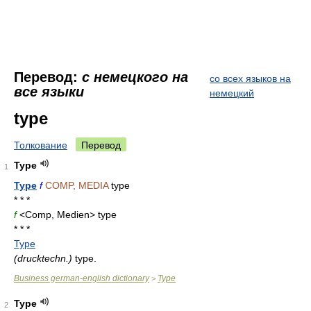
Перевод:
с немецкого на
со всех языков на
все языки
немецкий
type
Толкование
Перевод
Type
1
Type
f
COMP, MEDIA
type
* * *
f
<Comp, Medien> type
* * *
Type
(drucktechn.)
type.
Business german-english dictionary
Type
>
Type
2