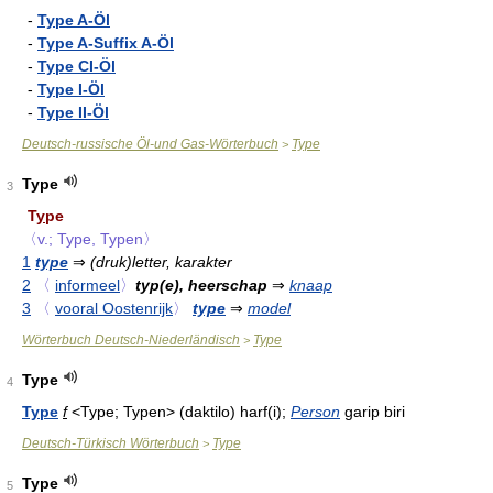
-
Type A-Öl
-
Type A-Suffix A-Öl
-
Type CI-Öl
-
Type I-Öl
-
Type II-Öl
Deutsch-russische Öl-und Gas-Wörterbuch
Type
>
Type
3
T
y
pe
〈v.; Type, Typen〉
1
type
⇒
(druk)letter, karakter
2
〈
informeel
〉
typ(e), heerschap
⇒
knaap
3
〈
vooral Oostenrijk
〉
type
⇒
model
Wörterbuch Deutsch-Niederländisch
Type
>
Type
4
Type
f
<Type; Typen> (daktilo) harf(i);
Person
garip biri
Deutsch-Türkisch Wörterbuch
Type
>
Type
5