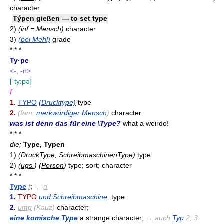
character
Týpen gießen — to set type
2)
(inf = Mensch)
character
3)
(bei Mehl)
grade
* * *
Ty·pe
<-, -n>
[ˈty:pə]
f
1.
TYPO
(Drucktype)
type
2.
(fam:
merkwürdiger Mensch
)
character
was ist denn das für eine \Type?
what a weirdo!
* * *
die;
Type, Typen
1)
(DruckType, SchreibmaschinenType)
type
2)
(
ugs.
)
(
Person
)
type; sort; character
* * *
Type
f
;
-
, -
n
1.
TYPO
und Schreibmaschine
: type
2.
umg
(Kauz)
character;
eine komische Type
a strange character;
→
auch
Typ
2, 3