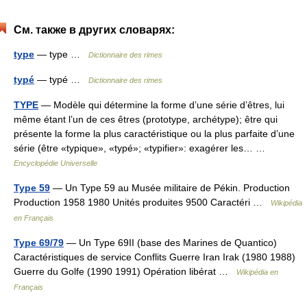
См. также в других словарях:
type
— type …
Dictionnaire des rimes
typé
— typé …
Dictionnaire des rimes
TYPE
— Modèle qui détermine la forme d’une série d’êtres, lui
même étant l’un de ces êtres (prototype, archétype); être qui
présente la forme la plus caractéristique ou la plus parfaite d’une
série (être «typique», «typé»; «typifier»: exagérer les… …
Encyclopédie Universelle
Type 59
— Un Type 59 au Musée militaire de Pékin. Production
Production 1958 1980 Unités produites 9500 Caractéri …
Wikipédia
en Français
Type 69/79
— Un Type 69II (base des Marines de Quantico)
Caractéristiques de service Conflits Guerre Iran Irak (1980 1988)
Guerre du Golfe (1990 1991) Opération libérat …
Wikipédia en
Français