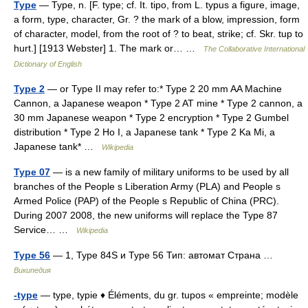
Type
— Type, n. [F. type; cf. It. tipo, from L. typus a figure, image,
a form, type, character, Gr. ? the mark of a blow, impression, form
of character, model, from the root of ? to beat, strike; cf. Skr. tup to
hurt.] [1913 Webster] 1. The mark or… …
The Collaborative International
Dictionary of English
Type 2
— or Type II may refer to:* Type 2 20 mm AA Machine
Cannon, a Japanese weapon * Type 2 AT mine * Type 2 cannon, a
30 mm Japanese weapon * Type 2 encryption * Type 2 Gumbel
distribution * Type 2 Ho I, a Japanese tank * Type 2 Ka Mi, a
Japanese tank* …
Wikipedia
Type 07
— is a new family of military uniforms to be used by all
branches of the People s Liberation Army (PLA) and People s
Armed Police (PAP) of the People s Republic of China (PRC).
During 2007 2008, the new uniforms will replace the Type 87
Service… …
Wikipedia
Type 56
— 1, Type 84S и Type 56 Тип: автомат Страна …
Википедия
-type
— type, typie ♦ Éléments, du gr. tupos « empreinte; modèle