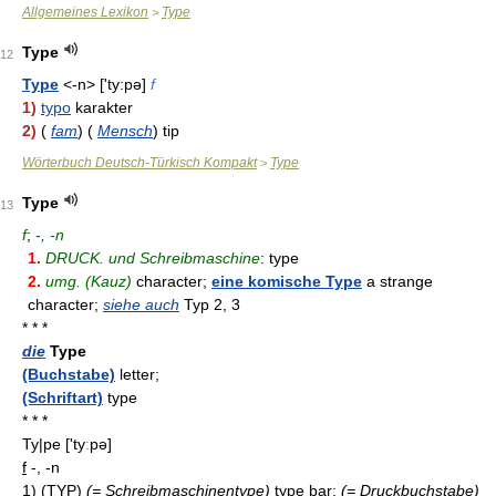
Allgemeines Lexikon
Type
>
Type
12
Type
<-n> ['ty:pə]
f
1)
typo
karakter
2)
(
fam
) (
Mensch
) tip
Wörterbuch Deutsch-Türkisch Kompakt
Type
>
Type
13
f
;
-
, -n
1.
DRUCK. und Schreibmaschine
: type
2.
umg. (Kauz)
character;
eine komische Type
a strange
character;
siehe auch
Typ 2, 3
* * *
die
Type
(Buchstabe)
letter;
(Schriftart)
type
* * *
Ty|pe
['tyːpə]
f
-, -n
1)
(
TYP
)
(= Schreibmaschinentype)
type bar;
(= Druckbuchstabe)