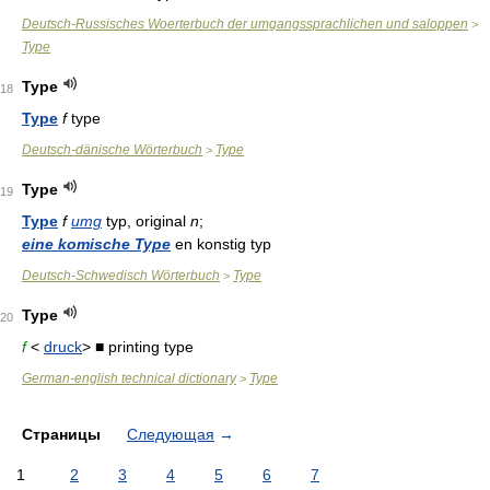
Deutsch-Russisches Woerterbuch der umgangssprachlichen und saloppen
>
Type
Type
18
Type
f
type
Deutsch-dänische Wörterbuch
Type
>
Type
19
Type
f
umg
typ, original
n
;
eine komische Type
en konstig typ
Deutsch-Schwedisch Wörterbuch
Type
>
Type
20
f
<
druck
> ■ printing type
German-english technical dictionary
Type
>
Страницы
Следующая
→
1
2
3
4
5
6
7