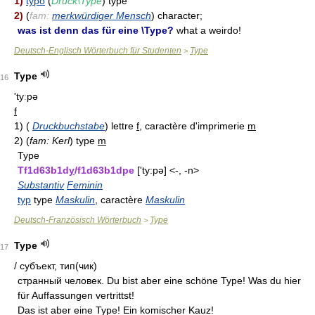
1)
typo
(
Druck\Type
) type
2)
(
fam:
merkwürdiger Mensch
) character;
was ist denn das für eine \Type?
what a weirdo!
Deutsch-Englisch Wörterbuch für Studenten
Type
>
Type
16
'tyːpə
f
1)
(
Druckbuchstabe
)
lettre
f
, caractère d'imprimerie
m
2)
(
fam: Kerl
)
type
m
Type
Tf1d63b1d
y
/f1d63b1dpe
['ty:pə] <-, -n>
Substantiv
Feminin
typ
type
Maskulin
, caractère
Maskulin
Deutsch-Französisch Wörterbuch
Type
>
Type
17
/ субъект, тип(чик)
странный человек. Du bist aber eine schöne Type! Was du hier
für Auffassungen vertrittst!
Das ist aber eine Type! Ein komischer Kauz!