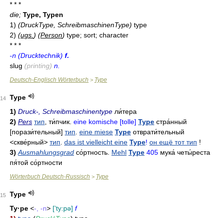
* * *
die;
Type, Typen
1)
(DruckType, SchreibmaschinenType)
type
2)
(
ugs.
)
(
Person
)
type; sort; character
* * *
-
n (Drucktechnik)
f.
slug
(printing)
n.
Deutsch-Englisch Wörterbuch
Type
>
Type
14
1)
Druck-, Schreibmaschinentype
ли́тера
2)
Pers
тип
,
ти́пчик
.
eine komische [tolle]
Type
стра́нный
[порази́тельный]
тип
.
eine miese
Type
отврати́тельный
<скве́рный>
тип
.
das ist vielleicht eine
Type
!
он ещё тот тип
!
3)
Ausmahlungsgrad
со́ртность
.
Mehl
Type
405
мука́ четы́реста
пя́той со́ртности
Wörterbuch Deutsch-Russisch
Type
>
Type
15
Ty·pe
<
-, -n
>
[ʼty:pə]
f