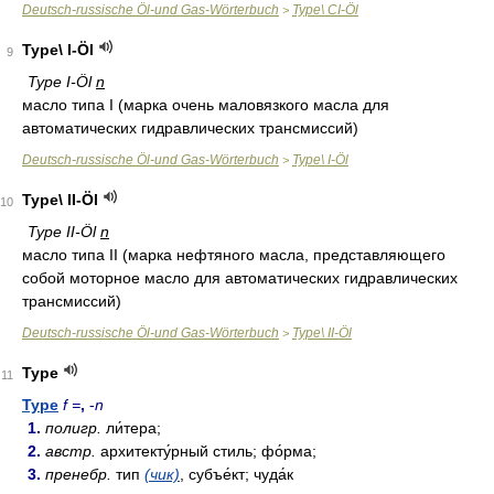
Deutsch-russische Öl-und Gas-Wörterbuch
Type\ CI-Öl
>
Type\ I-Öl
9
Type I-Öl
n
масло типа I (марка очень маловязкого масла для
автоматических гидравлических трансмиссий)
Deutsch-russische Öl-und Gas-Wörterbuch
Type\ I-Öl
>
Type\ II-Öl
10
Type II-Öl
n
масло типа II (марка нефтяного масла, представляющего
собой моторное масло для автоматических гидравлических
трансмиссий)
Deutsch-russische Öl-und Gas-Wörterbuch
Type\ II-Öl
>
Type
11
Type
f =
,
-
n
1.
полигр.
ли́тера;
2.
австр.
архитекту́рный стиль; фо́рма;
3.
пренебр.
тип
(чик)
, субъе́кт; чуда́к