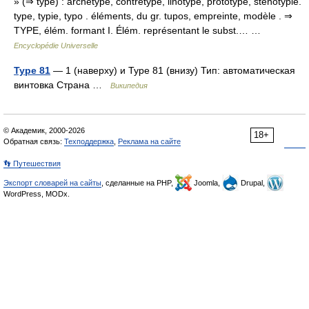
» (⇒ type) : archétype, contretype, linotype, prototype, sténotypie.
type, typie, typo . éléments, du gr. tupos, empreinte, modèle . ⇒
TYPE, élém. formant I. Élém. représentant le subst.… …
Encyclopédie Universelle
Type 81
— 1 (наверху) и Type 81 (внизу) Тип: автоматическая
винтовка Страна …
Википедия
© Академик, 2000-2026
18+
Обратная связь:
Техподдержка
,
Реклама на сайте
👣 Путешествия
Экспорт словарей на сайты
, сделанные на PHP,
Joomla,
Drupal,
WordPress, MODx.