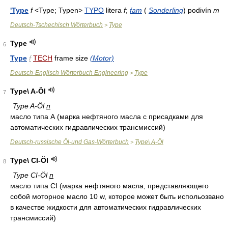
'Type
f
<Type; Typen>
TYPO
litera
f
;
fam
(
Sonderling
) podivín
m
Deutsch-Tschechisch Wörterbuch
Type
>
Type
6
Type
f
TECH
frame size
(Motor)
Deutsch-Englisch Wörterbuch Engineering
Type
>
Type\ A-Öl
7
Type A-Öl
n
масло типа А (марка нефтяного масла с присадками для
автоматических гидравлических трансмиссий)
Deutsch-russische Öl-und Gas-Wörterbuch
Type\ A-Öl
>
Type\ CI-Öl
8
Type CI-Öl
n
масло типа CI (марка нефтяного масла, представляющего
собой моторное масло 10 w, которое может быть испольозвано
в качестве жидкости для автоматических гидравлических
трансмиссий)