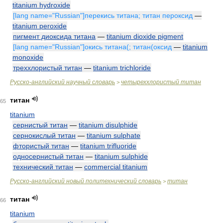
titanium hydroxide
[lang name="Russian"]перекись титана; титан пероксид
—
titanium peroxide
пигмент диоксида титана
—
titanium dioxide pigment
[lang name="Russian"]окись титана(; титан(оксид
—
titanium
monoxide
треххлористый титан
—
titanium trichloride
Русско-английский научный словарь
четыреххлористый титан
>
титан
65
titanium
сернистый титан
—
titanium disulphide
сернокислый титан
—
titanium sulphate
фтористый титан
—
titanium trifluoride
односернистый титан
—
titanium sulphide
технический титан
—
commercial titanium
Русско-английский новый политехнический словарь
титан
>
титан
66
titanium