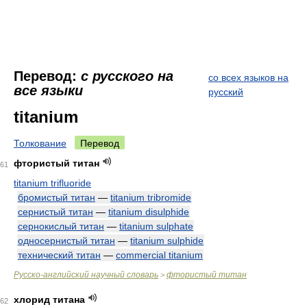
Перевод:
с русского на
со всех языков на
все языки
русский
titanium
Толкование
Перевод
фтористый титан
61
titanium trifluoride
бромистый титан
—
titanium tribromide
сернистый титан
—
titanium disulphide
сернокислый титан
—
titanium sulphate
односернистый титан
—
titanium sulphide
технический титан
—
commercial titanium
Русско-английский научный словарь
фтористый титан
>
хлорид титана
62