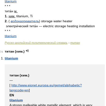
titanium
* * *
тита́н
м.
1.
хим.
titanium, Ti
2.
(
водонагреватель
) storage water heater
электри́ческий тита́н — electric storage heating installation
* * *
titanium
Русско-английский политехнический словарь
титан
>
титан (хим.)
74
titanium
титан (хим.)
—
[
http://www.eionet.europa.eu/gemet/alphabetic?
langcode=en
]
EN
titanium
A strong malleable white metallic element, which is very