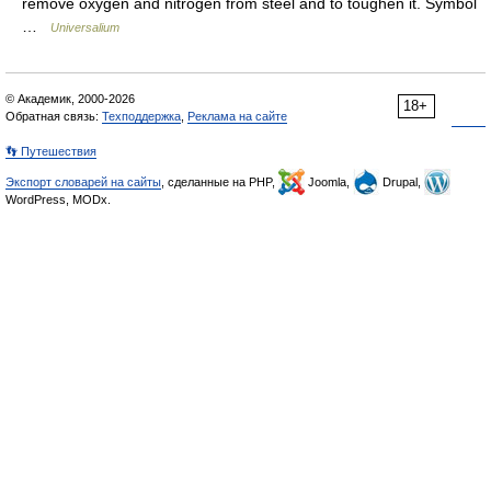
remove oxygen and nitrogen from steel and to toughen it. Symbol
…
Universalium
© Академик, 2000-2026
18+
Обратная связь:
Техподдержка
,
Реклама на сайте
👣 Путешествия
Экспорт словарей на сайты
, сделанные на PHP,
Joomla,
Drupal,
WordPress, MODx.