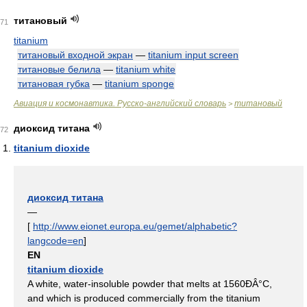
титановый
71
titanium
титановый входной экран
—
titanium input screen
титановые белила
—
titanium white
титановая губка
—
titanium sponge
Авиация и космонавтика. Русско-английский словарь
титановый
>
диоксид титана
72
titanium dioxide
диоксид титана
—
[
http://www.eionet.europa.eu/gemet/alphabetic?
langcode=en
]
EN
titanium dioxide
A white, water-insoluble powder that melts at 1560ĐÂ°C,
and which is produced commercially from the titanium