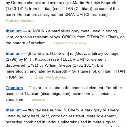
by German chemist and mineralogist Martin Heinrich Klaproth
(1743 1817) from L. Titan (see TITAN (Cf. titan)) as sons of the
earth. He had previously named URANIUM (Cf. uranium) …
Etymology dictionary
titanium
— ► NOUN ▪ a hard silver grey metal used in strong,
light, corrosion resistant alloys. ORIGIN from TITAN(Cf. ↑Titan), on
the pattern of uranium …
English terms dictionary
titanium
— [tī tā′nē əm, titā′nē əm] n. [ModL: arbitrary coinage
(1796) by M. H. Klaproth (see TELLURIUM) for element
discovered (1791) by William Gregor (1761 1817), Brit
mineralogist, and later by Klaproth < Gr Titanes, pl. of Titan, TITAN
+ IUM, by… …
English World dictionary
Titanium
— This article is about the chemical element. For other
uses, see Titanium (disambiguation). scandium ← titanium →
vanadium …
Wikipedia
titanium
— /tuy tay nee euhm/, n. Chem. a dark gray or silvery,
lustrous, very hard, light, corrosion resistant, metallic element,
occurring combined in various minerals: used in metallurgy to