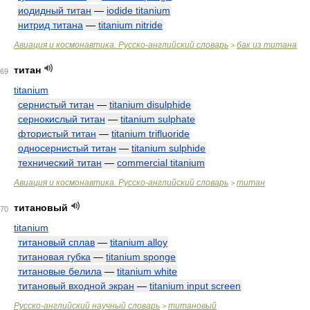
иодидный титан
—
iodide titanium
нитрид титана
—
titanium nitride
Авиация и космонавтика. Русско-английский словарь
бак из титана
>
титан
69
titanium
сернистый титан
—
titanium disulphide
сернокислый титан
—
titanium sulphate
фтористый титан
—
titanium trifluoride
односернистый титан
—
titanium sulphide
технический титан
—
commercial titanium
Авиация и космонавтика. Русско-английский словарь
титан
>
титановый
70
titanium
титановый сплав
—
titanium alloy
титановая губка
—
titanium sponge
титановые белила
—
titanium white
титановый входной экран
—
titanium input screen
Русско-английский научный словарь
титановый
>