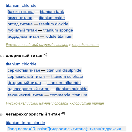
titanium chloride
бак из титана
—
titanium tank
окись титана
—
titanium oxide
оксид титана
—
titanium dioxide
губчатый титан
—
titanium sponge
иодидный титан
—
iodide titanium
Русско-английский научный словарь
хлорид титана
>
хлористый титан
63
titanium chloride
сернистый титан
—
titanium disulphide
сернокислый титан
—
titanium sulphate
фтористый титан
—
titanium trifluoride
односернистый титан
—
titanium sulphide
технический титан
—
commercial titanium
Русско-английский научный словарь
хлористый титан
>
четыреххлористый титан
64
titanium tetrachloride
[lang name="Russian"]гидроокись титана(; титан(гидроксид
—