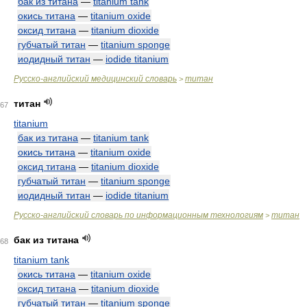
бак из титана
—
titanium tank
окись титана
—
titanium oxide
оксид титана
—
titanium dioxide
губчатый титан
—
titanium sponge
иодидный титан
—
iodide titanium
Русско-английский медицинский словарь
титан
>
титан
67
titanium
бак из титана
—
titanium tank
окись титана
—
titanium oxide
оксид титана
—
titanium dioxide
губчатый титан
—
titanium sponge
иодидный титан
—
iodide titanium
Русско-английский словарь по информационным технологиям
титан
>
бак из титана
68
titanium tank
окись титана
—
titanium oxide
оксид титана
—
titanium dioxide
губчатый титан
—
titanium sponge