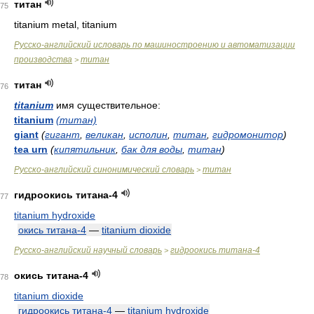
титан
75
titanium metal, titanium
Русско-английский исловарь по машиностроению и автоматизации
производства
титан
>
титан
76
titanium
имя существительное:
titanium
(титан)
giant
(
гигант
,
великан
,
исполин
,
титан
,
гидромонитор
)
tea urn
(
кипятильник
,
бак для воды
,
титан
)
Русско-английский синонимический словарь
титан
>
гидроокись титана-4
77
titanium hydroxide
окись титана-4
—
titanium dioxide
Русско-английский научный словарь
гидроокись титана-4
>
окись титана-4
78
titanium dioxide
гидроокись титана-4
—
titanium hydroxide