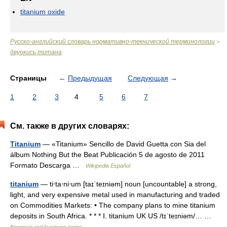
titanium oxide
Русско-английский словарь нормативно-технической терминологии
>
двуокись титана
Страницы
←
Предыдущая
Следующая
→
1
2
3
4
5
6
7
См. также в других словарях:
Titanium
— «Titanium» Sencillo de David Guetta con Sia del
álbum Nothing But the Beat Publicación 5 de agosto de 2011
Formato Descarga …
Wikipedia Español
titanium
— ti‧ta‧ni‧um [taɪˈteɪniəm] noun [uncountable] a strong,
light, and very expensive metal used in manufacturing and traded
on Commodities Markets: • The company plans to mine titanium
deposits in South Africa. * * * Ⅰ. titanium UK US /tɪˈteɪniəm/… …