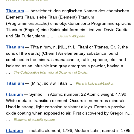
Financial and business terms
Titanium
— bezeichnet: den englischen Namen des chemischen
Elements Titan, siehe Titan (Element) Titanium
(Programmiersprache) eine objektorientierte Programmiersprache
Titanium (Engine) eine Spieleplattform ein Lied von David Guetta
und Sia Furler, siehe… …
Deutsch Wikipedia
Titanium
— Ti*ta ni*um, n. [NL., fr. L. Titani or Titanes, Gr. ?, the
sons of the earth.] (Chem.) An elementary substance found
combined in the minerals manaccanite, rutile, sphene, etc., and
isolated as an infusible iron gray amorphous powder, having a…
…
The Collaborative International Dictionary of English
Titanium
— (Min.), so v.w. Titan …
Pierer's Universal-Lexikon
titanium
— Symbol: Ti Atomic number: 22 Atomic weight: 47.90
White metallic transition element. Occurs in numerous minerals.
Used in strong, light corrosion resistant alloys. Forms a passive
oxide coating when exposed to air. First discovered by Gregor in…
…
Elements of periodic system
titanium
— metallic element, 1796, Modern Latin, named in 1795