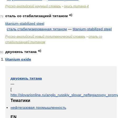
Русско-английский научный словарь
окись титана-4
>
сталь со стабилизацией титаном
79
titanium-stabilized steel
сталь стабилизированная титаном
—
titanium-stabilized steel
Русско-английский новый политехнический словарь
сталь со
>
стабилизацией титаном
двуокись титана
80
titanium oxide
двуокись титана
—
[
http://slovarionline.ru/anglo_russkiy_slovar_neftegazovoy_promy
Тематики
нефтегазовая промышленность
EN