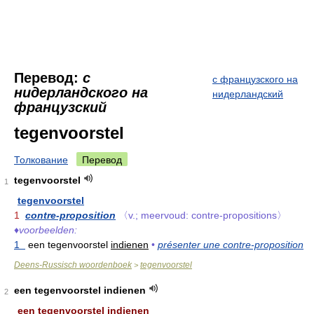
Перевод:
с
с французского на
нидерландского на
нидерландский
французский
tegenvoorstel
Толкование
Перевод
tegenvoorstel
1
tegenvoorstel
1
contre-proposition
〈v.; meervoud: contre-propositions〉
♦
voorbeelden:
1
een tegenvoorstel
indienen
•
présenter une contre-proposition
Deens-Russisch woordenboek
tegenvoorstel
>
een tegenvoorstel indienen
2
een tegenvoorstel
indienen