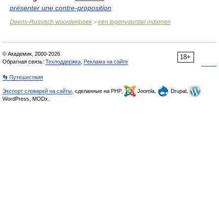
présenter une contre-proposition
Deens-Russisch woordenboek
een tegenvoorstel indienen
>
© Академик, 2000-2026
18+
Обратная связь:
Техподдержка
,
Реклама на сайте
👣 Путешествия
Экспорт словарей на сайты
, сделанные на PHP,
Joomla,
Drupal,
WordPress, MODx.