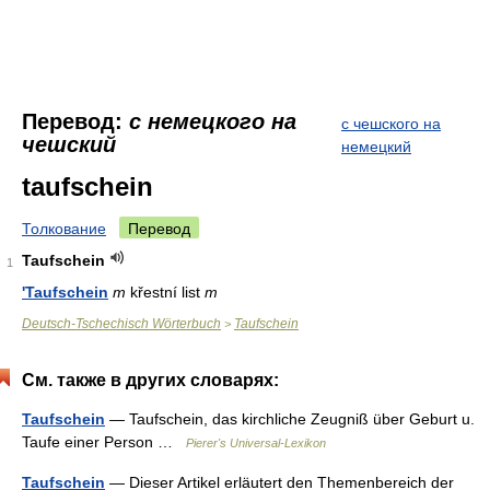
Перевод:
с немецкого на
с чешского на
чешский
немецкий
taufschein
Толкование
Перевод
Taufschein
1
'Taufschein
m
křestní list
m
Deutsch-Tschechisch Wörterbuch
Taufschein
>
См. также в других словарях:
Taufschein
— Taufschein, das kirchliche Zeugniß über Geburt u.
Taufe einer Person …
Pierer's Universal-Lexikon
Taufschein
— Dieser Artikel erläutert den Themenbereich der