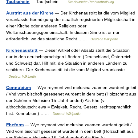
Taufschein
— Tauf|schein …
Die deutsche Rechtschreibung
Austritt aus der Kirche
— Der Kirchenaustritt ist die vom Mitglied
veranlasste Beendigung der staatlich registrierten Mitgliedschaft in
einer Kirche oder anderen Religions oder
Weltanschauungsgemeinschaft. In diesem Sinne ist er nur
erforderlich, wo das staatliche Recht… …
Deutsch Wikipedia
Kirchenaustritt
— Dieser Artikel oder Absatz stellt die Situation
nur in den deutschsprachigen Ländern (Deutschland, Österreich
und Schweiz) dar. Hilf mit, die Situation in anderen Ländern zu
schildern. Der Kirchenaustritt ist die vom Mitglied veranlasste… …
Deutsch Wikipedia
Connubium
— Wye reymont vnd melusina zuamen wurdent geleit
/ Vnd vom bischoff gesesenet wurdent in dem bett (Holzschnitt aus
der Schönen Melusine 15. Jahrhundert) Als Ehe (v.
althochdeutsch: ewa = Ewigkeit, Recht, Gesetz, rechtssprachlich
hist. Konnubium)… …
Deutsch Wikipedia
Eheform
— Wye reymont vnd melusina zuamen wurdent geleit /
Vnd vom bischoff gesesenet wurdent in dem bett (Holzschnitt aus
der Schönen Melusine 15. Jahrhundert) Als Ehe (v.