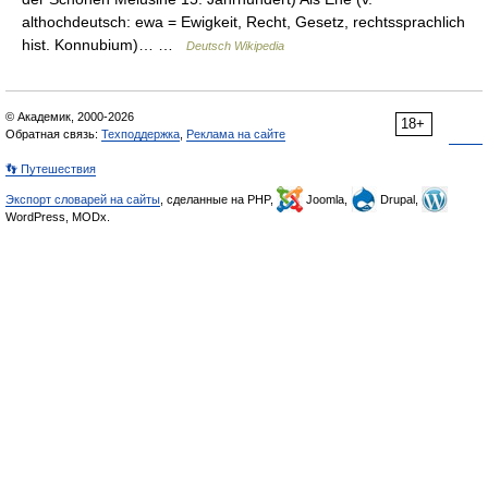
althochdeutsch: ewa = Ewigkeit, Recht, Gesetz, rechtssprachlich
hist. Konnubium)… …
Deutsch Wikipedia
© Академик, 2000-2026
18+
Обратная связь:
Техподдержка
,
Реклама на сайте
👣 Путешествия
Экспорт словарей на сайты
, сделанные на PHP,
Joomla,
Drupal,
WordPress, MODx.