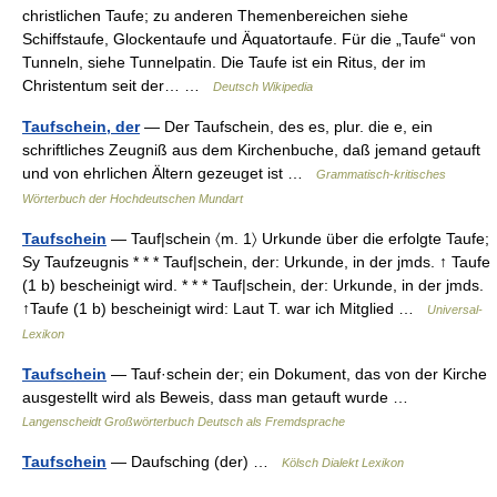
christlichen Taufe; zu anderen Themenbereichen siehe
Schiffstaufe, Glockentaufe und Äquatortaufe. Für die „Taufe“ von
Tunneln, siehe Tunnelpatin. Die Taufe ist ein Ritus, der im
Christentum seit der… …
Deutsch Wikipedia
Taufschein, der
— Der Taufschein, des es, plur. die e, ein
schriftliches Zeugniß aus dem Kirchenbuche, daß jemand getauft
und von ehrlichen Ältern gezeuget ist …
Grammatisch-kritisches
Wörterbuch der Hochdeutschen Mundart
Taufschein
— Tauf|schein 〈m. 1〉 Urkunde über die erfolgte Taufe;
Sy Taufzeugnis * * * Tauf|schein, der: Urkunde, in der jmds. ↑ Taufe
(1 b) bescheinigt wird. * * * Tauf|schein, der: Urkunde, in der jmds.
↑Taufe (1 b) bescheinigt wird: Laut T. war ich Mitglied …
Universal-
Lexikon
Taufschein
— Tauf·schein der; ein Dokument, das von der Kirche
ausgestellt wird als Beweis, dass man getauft wurde …
Langenscheidt Großwörterbuch Deutsch als Fremdsprache
Taufschein
— Daufsching (der) …
Kölsch Dialekt Lexikon