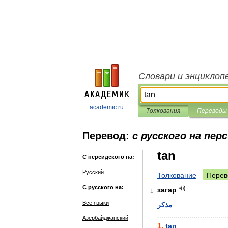
Словари и энциклоп
academic.ru
Толкования
Переводы
Перевод:
с русского на пер
tan
С персидского на:
Русский
Толкование
Перев
С русского на:
загар
1
Все языки
مذکر
..................................
Азербайджанский
1
.
tan