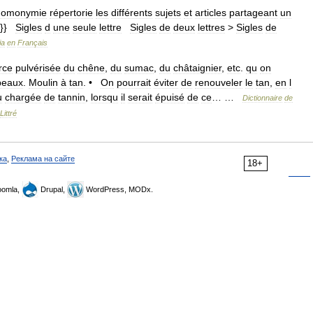
homonymie
répertorie
les
différents
sujets
et
articles
partageant
un
}}}
Sigles
d
une
seule
lettre
Sigles
de
deux
lettres
>
Sigles
de
ia
en
Français
rce
pulvérisée
du
chêne
,
du
sumac
,
du
châtaignier
,
etc
.
qu
on
peaux
.
Moulin
à
tan
. •
On
pourrait
éviter
de
renouveler
le
tan
,
en
l
u
chargée
de
tannin
,
lorsqu
il
serait
épuisé
de
ce
… …
Dictionnaire
de
Littré
ка
,
Реклама на сайте
18+
omla,
Drupal,
WordPress, MODx.