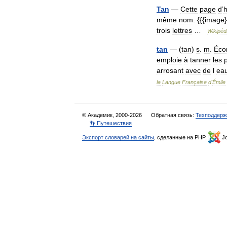
Tan
—
Cette
page
d
’
même
nom
. {{{
image
trois
lettres
…
Wikipéd
tan
— (
tan
)
s
.
m
.
Éco
emploie
à
tanner
les
arrosant
avec
de
l
ea
la
Langue
Française
d
'
Émile
© Академик, 2000-2026
Обратная связь:
Техподдерж
👣 Путешествия
Экспорт словарей на сайты
, сделанные на PHP,
Jo