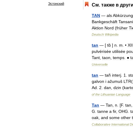
Эстонский
См
.
также
в
друг
TAN
—
als
Abkürzung
Bankgeschäft
Tansan
Aktion
Nord
(
früher
Ti
Deutsch
Wikipedia
tan
— [
tɑ̃
]
n
.
m
. •
XII
pulvérisée
utilisée
pou
Tant
,
taon
,
temps
.
●
t
Universelle
tan
—
tañ
interj
.
1
.
st
galvon
i
ažumuš
LTR
(
Ad
.
2
.
dan
,
dzin
(
karto
of
the
Lithuanian
Language
Tan
—
Tan
,
n
. [
F
.
tan
G
.
tanne
a
fir
,
OHG
.
t
oak
,
and
some
other
Collaborative
International
Di