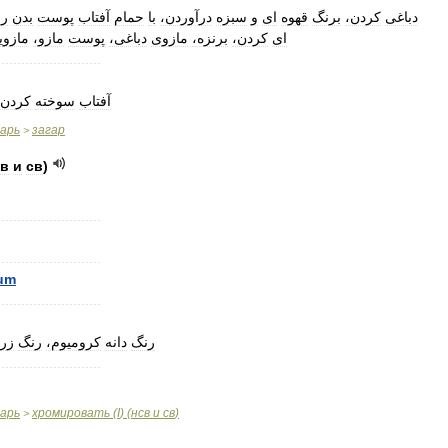
دباغی
کردن،
برنگ
قهوه
ای
و
سبزه
درآوردن،
با
حمام
آفتاب
پوست
بدن
را
ای
کردن،
برنزه،
مازوی
دباغی،
پوست
مازو،
مازو،
..........................
آفتاب
سوخته
کردن،
варь
загар
>
св
и
св
)
..........................
..........................
um
..........................
رنگ
دانه
کرومیوم،
رنگ
زرد
..........................
варь
хромировать
(
I
) (
нсв
и
св
)
>