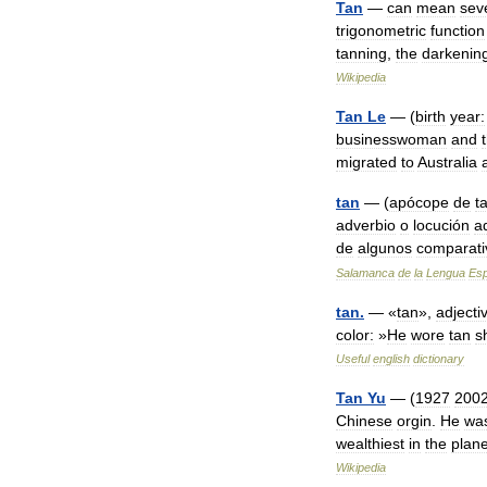
Tan
—
can
mean
sev
trigonometric
function
tanning
,
the
darkenin
Wikipedia
Tan
Le
— (
birth
year:
businesswoman
and
migrated
to
Australia
tan
— (
apócope
de
t
adverbio
o
locución
a
de
algunos
comparati
Salamanca
de
la
Lengua
Esp
tan
.
— «
tan
»,
adjecti
color:
»
He
wore
tan
s
Useful
english
dictionary
Tan
Yu
— (
1927
200
Chinese
orgin
.
He
wa
wealthiest
in
the
plane
Wikipedia