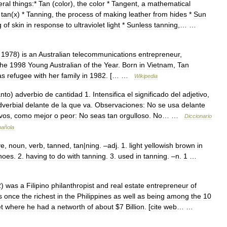
eral
things:
*
Tan
(
color
),
the
color
*
Tangent
,
a
mathematical
tan
(
x
) *
Tanning
,
the
process
of
making
leather
from
hides
*
Sun
g
of
skin
in
response
to
ultraviolet
light
*
Sunless
tanning
,… …
1978
)
is
an
Australian
telecommunications
entrepreneur
,
the
1998
Young
Australian
of
the
Year
.
Born
in
Vietnam
,
Tan
as
refugee
with
her
family
in
1982
. [… …
Wikipedia
anto
)
adverbio
de
cantidad
1
.
Intensifica
el
significado
del
adjetivo
,
dverbial
delante
de
la
que
va
.
Observaciones:
No
se
usa
delante
vos
,
como
mejor
o
peor:
No
seas
tan
orgulloso
.
No
… …
Diccionario
añola
ve
,
noun
,
verb
,
tanned
,
tan
|
ning
. –
adj
.
1
.
light
yellowish
brown
in
hoes
.
2
.
having
to
do
with
tanning
.
3
.
used
in
tanning
. –
n
.
1
…
2
)
was
a
Filipino
philanthropist
and
real
estate
entrepreneur
of
s
once
the
richest
in
the
Philippines
as
well
as
being
among
the
10
t
where
he
had
a
networth
of
about
$
7
Billion
. [
cite
web
… …