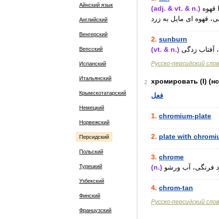
Айнский язык
(
adj
. &
vt
. &
n
.)
قهوه
یی
قهوه
ای
مایل
به
زرد
Английский
..................................
Венгерский
2
.
sunburn
(
vt
. &
n
.)
زدگی
آفتاب
Вепсский
Русско
-
персидский
сло
Испанский
Итальянский
хромировать
(
I
) (
н
2
Крымскотатарский
فعل
..................................
Немецкий
1
.
chromium
-
plate
Норвежский
..................................
2
.
plate
with
chromi
Персидский
..................................
Польский
3
.
chrome
Турецкий
(
n
.)
ورشو
آب
فرنگی،
..................................
Узбекский
4
.
chrom
-
tan
Финский
Русско
-
персидский
сло
Французский