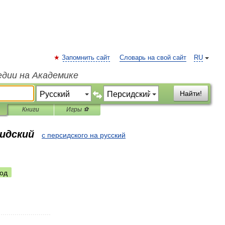
Запомнить сайт
Словарь на свой сайт
RU
едии на Академике
Найти!
Книги
Игры ⚽
сидский
с персидского на русский
од
..........................