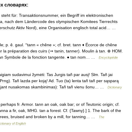
их
словарях:
steht
für:
Transaktionsnummer
,
ein
Begriff
im
elektronischen
ia
,
nach
dem
Ländercode
des
olympischen
Komitees
Tierrechts
erschutz
Aktiv
Nord
),
eine
Organisation
englisch
total
acid
… …
Ie
;
p
.
ê
.
gaul
. °
tann
«
chêne
»;
cf
.
bret
.
tann
♦
Écorce
de
chêne
r
la
préparation
des
cuirs
(⇒
tanin
,
tanner
).
Moulin
à
tan
.
⊗
HOM
.
an
Symbole
de
la
fonction
tangente
.
●
tan
nom
… …
Encyclopédie
aigiam
sudavimui
žymėti:
Tas
Jurgis
tañ
par
ausį
!
Slm
.
Tañ
jai
Prng
).
Tañ
lazda
per
koją
!
Ad
.
Tuo
(
ta
)
lenta
tañ
tañ
per
sąsparą
jant
nusakomas
skambinimas
)
:
Tañ
tañ
vienu
šonu
… …
Dictionary
,
perhaps
fr
.
Armor
.
tann
an
oak
,
oak
bar
;
or
of
Teutonic
origin
;
cf
.
anna
a
fir
,
oak
,
MHG
.
tan
a
forest
.
Cf
. {
Tawny
}.]
1
.
The
bark
of
the
trees
,
bruised
and
broken
by
a
mill
,
for
tanning
… …
The
ctionary
of
English