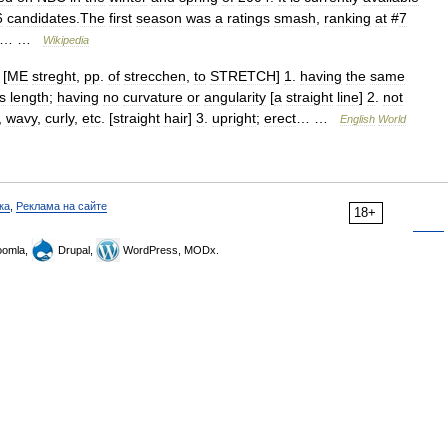
6
candidates
.
The
first
season
was
a
ratings
smash
,
ranking
at
#
7
… …
Wikipedia
 [
ME
streght
,
pp
.
of
strecchen
,
to
STRETCH
]
1
.
having
the
same
ts
length
;
having
no
curvature
or
angularity
[
a
straight
line
]
2
.
not
,
wavy
,
curly
,
etc
. [
straight
hair
]
3
.
upright
;
erect
… …
English
World
ка
,
Реклама на сайте
18+
omla,
Drupal,
WordPress, MODx.