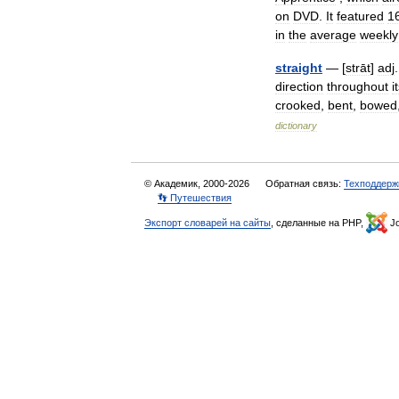
on
DVD
.
It
featured
1
in
the
average
weekly
straight
— [
strāt
]
adj
.
direction
throughout
i
crooked
,
bent
,
bowed
dictionary
© Академик, 2000-2026
Обратная связь:
Техподдерж
👣 Путешествия
Экспорт словарей на сайты
, сделанные на PHP,
Jo