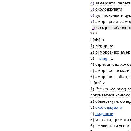
4
)
замерзати
;
перет
5
)
охолоджувати
6
)
кул
.
покривати
цу
7
)
амер
.
,
розм
.
замо
□
ice
up
—
обледен
і
* * *
I
[
ais
]
n
1
)
л
і
д
;
крига
2
)
pl
морозиво
;
aмep
3
)
=
icing
I
1
4
)
стриман
і
сть
;
холо
5
)
aмep
.;
cл
.
алмази
6
)
aмep
.;
cл
.
хабар
;
II
[
ais
]
v
1
)
(
ice
up
,
ice
over
)
з
покриватися
кригою
2
)
обмерзнути
,
обле
3
)
охолоджувати
4
)
леденити
5
)
мовчати
,
тримати
6
)
не
звертати
уваги
;