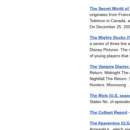
The
Secret
World
of
originates
from
Franc
Teletoon
in
Canada
,
a
On
December
25
,
20
The
Mighty
Ducks
(
a
series
of
three
live
a
Disney
Pictures
.
The
of
young
players
that
The
Vampire
Diaries
Return:
Midnight
The
Nightfall
The
Return:
Hunters:
Moonsong
The
Mole
(
U
.
S
.
seas
States
No
.
of
episode
The
Colbert
Report
The
Apprentice
(
U
.
S
Apprentice
,
which
ai