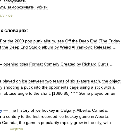
ю
,
глазурувати
ати
,
заморожувати
;
убити
ary
ice
>
их
словарях:
For
the
2009
pop
punk
album
,
see
Off
the
Deep
End
(
The
Friday
f
the
Deep
End
Studio
album
by
Weird
Al
Yankovic
Released
…
—
opening
titles
Format
Comedy
Created
by
Richard
Curtis
…
e
played
on
ice
between
two
teams
of
six
skaters
each
,
the
object
by
shooting
a
puck
into
the
opponents
cage
using
a
stick
with
a
an
obtuse
angle
to
the
shaft
. [
1880
85
] * * *
Game
played
on
an
ry
—
The
history
of
ice
hockey
in
Calgary
,
Alberta
,
Canada
,
r
a
century
to
the
first
recorded
ice
hockey
game
in
Alberta
.
n
Canada
,
the
game
s
popularity
rapidly
grew
in
the
city
,
with
… …
Wikipedia