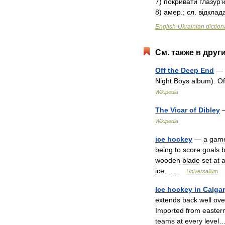
7
)
покривати
глазур
'
8
)
aмep
.;
cл
.
в
і
дклад
English
-
Ukrainian
diction
См
.
также
в
друг
Off
the
Deep
End
—
Night
Boys
album
).
Of
Wikipedia
The
Vicar
of
Dibley
Wikipedia
ice
hockey
—
a
gam
being
to
score
goals
wooden
blade
set
at
ice
… …
Universalium
Ice
hockey
in
Calga
extends
back
well
ove
Imported
from
easter
teams
at
every
level