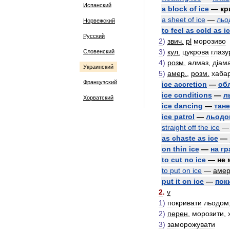
Испанский
a
block
of
ice
—
кр
a
sheet
of
ice
—
льо
Норвежский
to
feel
as
cold
as
i
Русский
2
)
звич
.
pl
морозиво
3
)
кул
.
цукрова
глазу
Словенский
4
)
розм
.
алмаз
,
д
і
ам
Украинский
5
)
амер
.
,
розм
.
хаба
Французский
ice
accretion
—
об
ice
conditions
—
л
Хорватский
ice
dancing
—
тан
ice
patrol
—
льодо
straight
off
the
ice
as
chaste
as
ice
—
on
thin
ice
—
на
гр
to
cut
no
ice
—
не
to
put
on
ice
—
аме
put
it
on
ice
—
пок
2
.
v
1
)
покривати
льодом
2
)
перен
.
морозити
,
3
)
заморожувати