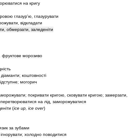
ворюватися
на
кригу
кровою
глазур
'
ю
,
глазурувати
рожувати
,
в
і
дкладати
ти
,
обмерзати
,
заледен
і
ти
.
фруктове
морозиво
дн
і
сть
,
д
і
аманти
;
коштовност
і
в
і
дступне
;
могорич
аморожувати
;
покривати
кригою
,
сковувати
кригою
;
замерзати
,
;
перетворюватися
на
л
і
д
,
заморожуватися
ден
і
ти
(
ice
up
,
ice
over
)
язик
за
зубами
 і
гнорувати
;
холодно
поводитися