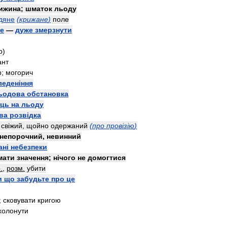
ижина
;
шматок
льоду
дяне
(
крижане
)
поле
ce
—
дуже
змерзнути
р
)
ант
р
;
могорич
леден
і
ння
ьодова
обстановка
ець
на
льоду
ва
розв
і
дка
—
св
і
жий
,
щойно
одержаний
(
про
пров
і
з
і
ю
)
непорочний
,
невинний
ан
і
небезпеки
мати
значення
;
н
і
чого
не
домогтися
р
.
,
розм
.
убити
и
що
забудьте
про
це
;
сковувати
кригою
холонути