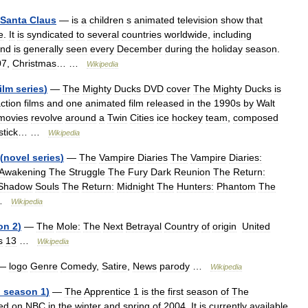
Santa
Claus
—
is
a
children
s
animated
television
show
that
e
.
It
is
syndicated
to
several
countries
worldwide
,
including
nd
is
generally
seen
every
December
during
the
holiday
season
.
07
,
Christmas
… …
Wikipedia
film
series
)
—
The
Mighty
Ducks
DVD
cover
The
Mighty
Ducks
is
ction
films
and
one
animated
film
released
in
the
1990s
by
Walt
movies
revolve
around
a
Twin
Cities
ice
hockey
team
,
composed
stick
… …
Wikipedia
(
novel
series
)
—
The
Vampire
Diaries
The
Vampire
Diaries:
Awakening
The
Struggle
The
Fury
Dark
Reunion
The
Return:
Shadow
Souls
The
Return:
Midnight
The
Hunters:
Phantom
The
…
Wikipedia
on
2
)
—
The
Mole:
The
Next
Betrayal
Country
of
origin
United
s
13
…
Wikipedia
—
logo
Genre
Comedy
,
Satire
,
News
parody
…
Wikipedia
.
season
1
)
—
The
Apprentice
1
is
the
first
season
of
The
red
on
NBC
in
the
winter
and
spring
of
2004
.
It
is
currently
available