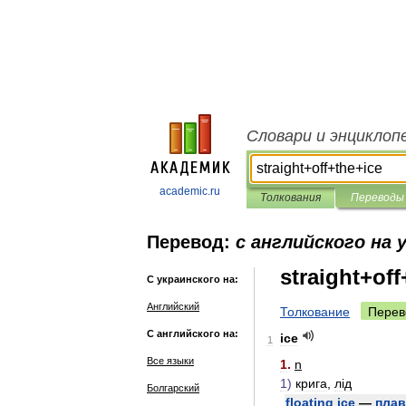
Словари и энциклоп
academic.ru
Толкования
Переводы
Перевод:
с английского на 
straight+off
С украинского на:
Английский
Толкование
Перев
С английского на:
ice
1
Все языки
1
.
n
1
)
крига
,
л
і
д
Болгарский
floating
ice
—
плав