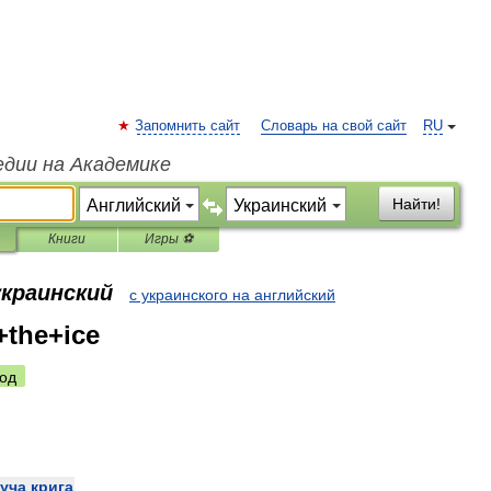
Запомнить сайт
Словарь на свой сайт
RU
едии на Академике
Найти!
Книги
Игры ⚽
украинский
с украинского на английский
+the+ice
од
уча
крига