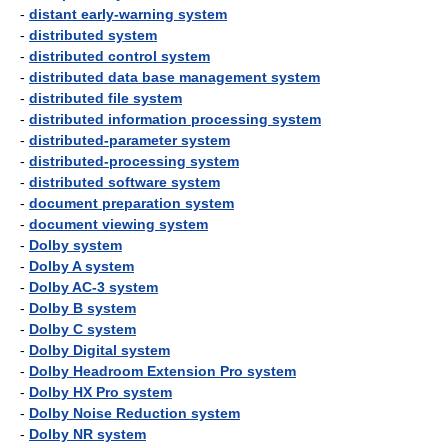
-
distant early-warning system
-
distributed system
-
distributed control system
-
distributed data base management system
-
distributed file system
-
distributed information processing system
-
distributed-parameter system
-
distributed-processing system
-
distributed software system
-
document preparation system
-
document viewing system
-
Dolby system
-
Dolby A system
-
Dolby AC-3 system
-
Dolby B system
-
Dolby C system
-
Dolby Digital system
-
Dolby Headroom Extension Pro system
-
Dolby HX Pro system
-
Dolby Noise Reduction system
-
Dolby NR system