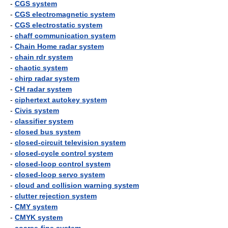
-
CGS system
-
CGS electromagnetic system
-
CGS electrostatic system
-
chaff communication system
-
Chain Home radar system
-
chain rdr system
-
chaotic system
-
chirp radar system
-
CH radar system
-
ciphertext autokey system
-
Civis system
-
classifier system
-
closed bus system
-
closed-circuit television system
-
closed-cycle control system
-
closed-loop control system
-
closed-loop servo system
-
cloud and collision warning system
-
clutter rejection system
-
CMY system
-
CMYK system