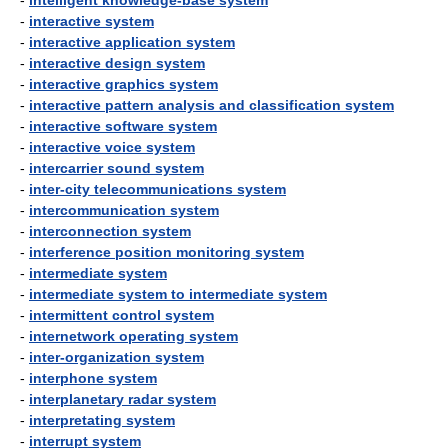
-
intelligent knowledge-base system
-
interactive system
-
interactive application system
-
interactive design system
-
interactive graphics system
-
interactive pattern analysis and classification system
-
interactive software system
-
interactive voice system
-
intercarrier sound system
-
inter-city telecommunications system
-
intercommunication system
-
interconnection system
-
interference position monitoring system
-
intermediate system
-
intermediate system to intermediate system
-
intermittent control system
-
internetwork operating system
-
inter-organization system
-
interphone system
-
interplanetary radar system
-
interpretating system
-
interrupt system