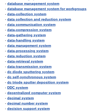
-
database management system
-
database management system for workgroups
-
data-collection system
-
data collection and reduction system
-
data communication system
-
data-compression system
-
data-gathering system
-
data-handling system
-
data management system
-
data-processing system
-
data reduction system
-
data-retrieval system
-
data-transmission system
-
dc diode sputtering system
-
dc self-synchronous system
-
dc triode sputter deposition system
-
DDC system
-
decentralized computer system
-
decimal system
-
decimal number system
-
decision support system