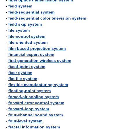
-
fiber optics transmission system
-
field system
-
field-sequential system
-
field-sequential color television system
-
field skip system
-
file system
-
file-control system
-
file-oriented system
-
film-based projection system
-
financial expert system
-
first generation wireless system
-
fixed-point system
-
fixer system
-
flat file system
-
flexible manufacturing system
-
floating-point system
-
forced-air cooling system
-
forward error control system
-
forward-loop system
-
four-channel sound system
-
four-level system
-
fractal information system