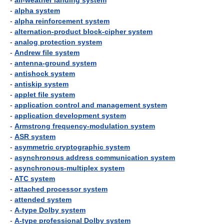
-
all-weather landing system
-
alpha system
-
alpha reinforcement system
-
alternation-product block-cipher system
-
analog protection system
-
Andrew file system
-
antenna-ground system
-
antishock system
-
antiskip system
-
applet file system
-
application control and management system
-
application development system
-
Armstrong frequency-modulation system
-
ASR system
-
asymmetric cryptographic system
-
asynchronous address communication system
-
asynchronous-multiplex system
-
ATC system
-
attached processor system
-
attended system
-
A-type Dolby system
-
A-type professional Dolby system