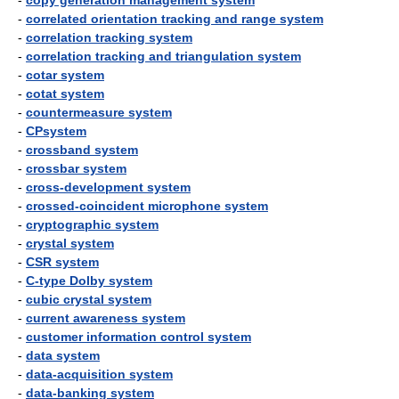
-
copy generation management system
-
correlated orientation tracking and range system
-
correlation tracking system
-
correlation tracking and triangulation system
-
cotar system
-
cotat system
-
countermeasure system
-
CPsystem
-
crossband system
-
crossbar system
-
cross-development system
-
crossed-coincident microphone system
-
cryptographic system
-
crystal system
-
CSR system
-
C-type Dolby system
-
cubic crystal system
-
current awareness system
-
customer information control system
-
data system
-
data-acquisition system
-
data-banking system