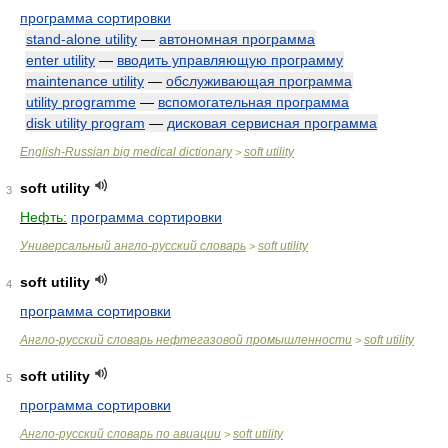
программа сортировки
stand-alone utility
—
автономная программа
enter utility
—
вводить управляющую программу
maintenance utility
—
обслуживающая программа
utility programme
—
вспомогательная программа
disk utility program
—
дисковая сервисная программа
English-Russian big medical dictionary
soft utility
>
soft utility
3
Нефть:
программа сортировки
Универсальный англо-русский словарь
soft utility
>
soft utility
4
программа сортировки
Англо-русский словарь нефтегазовой промышленности
soft utility
>
soft utility
5
программа сортировки
Англо-русский словарь по авиации
soft utility
>