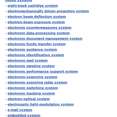
based systems
-
eight-track cartridge system
-
electromechanically driven projection system
-
electron beam deflection system
-
electron-beam exposure system
-
electronic countermeasures system
-
electronic data-processing system
-
electronic document management system
-
electronic funds transfer system
-
electronic guidance system
-
electronic identification system
-
electronic mail system
-
electronic meeting system
-
electronic performance support system
-
electronic-scanning system
-
electronic scanning radar system
-
electronic switching system
-
electronic tracking system
-
electron-optical system
-
electrooptic light-modulation system
-
e-mail system
-
embedded system