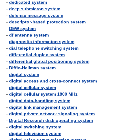
-
dedicated system
-
deep submicron system
-
defense message system
-
descriptor-based protection system
-
DEW system
-
df antenna system
-
diagnostic information system
-
dial telephone switching system
-
differential duplex system
-
differential global positioning system
-
Diffie-Hellman system
-
digital system
-
digital access and cross-connect system
-
digital cellular system
-
digital cellular system 1800 MHz
-
digital data-handling system
-
digital link management system
-
digital private network signaling system
-
Digital Research disk operating system
-
digital switching system
-
digital television system