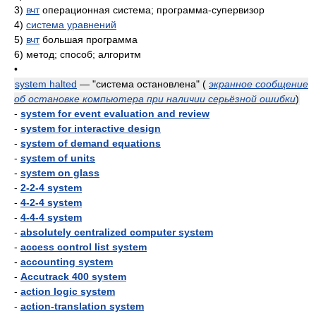
3)
вчт
операционная система; программа-супервизор
4)
система уравнений
5)
вчт
большая программа
6)
метод; способ; алгоритм
•
system halted
— "система остановлена"
(
экранное сообщение
об остановке компьютера при наличии серьёзной ошибки
)
-
system for event evaluation and review
-
system for interactive design
-
system of demand equations
-
system of units
-
system on glass
-
2-2-4 system
-
4-2-4 system
-
4-4-4 system
-
absolutely centralized computer system
-
access control list system
-
accounting system
-
Accutrack 400 system
-
action logic system
-
action-translation system