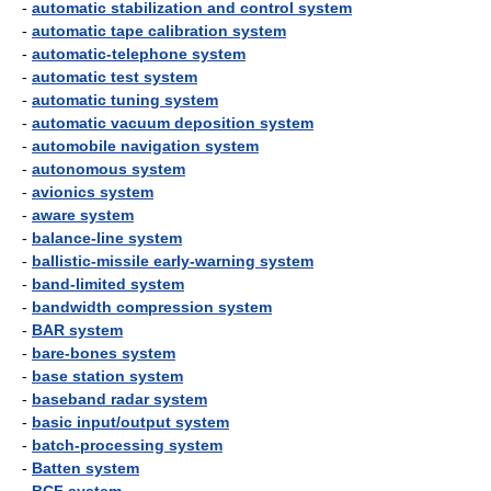
-
automatic stabilization and control system
-
automatic tape calibration system
-
automatic-telephone system
-
automatic test system
-
automatic tuning system
-
automatic vacuum deposition system
-
automobile navigation system
-
autonomous system
-
avionics system
-
aware system
-
balance-line system
-
ballistic-missile early-warning system
-
band-limited system
-
bandwidth compression system
-
BAR system
-
bare-bones system
-
base station system
-
baseband radar system
-
basic input/output system
-
batch-processing system
-
Batten system