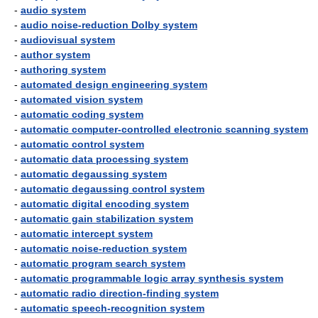
-
audio system
-
audio noise-reduction Dolby system
-
audiovisual system
-
author system
-
authoring system
-
automated design engineering system
-
automated vision system
-
automatic coding system
-
automatic computer-controlled electronic scanning system
-
automatic control system
-
automatic data processing system
-
automatic degaussing system
-
automatic degaussing control system
-
automatic digital encoding system
-
automatic gain stabilization system
-
automatic intercept system
-
automatic noise-reduction system
-
automatic program search system
-
automatic programmable logic array synthesis system
-
automatic radio direction-finding system
-
automatic speech-recognition system