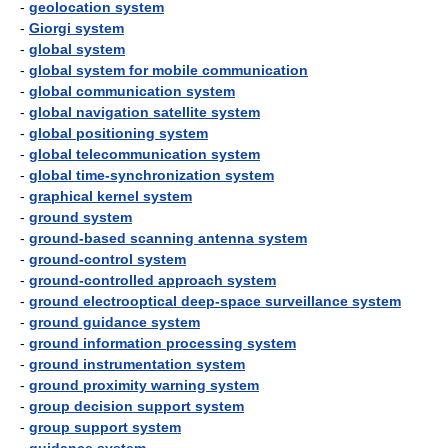
-
geolocation system
-
Giorgi system
-
global system
-
global system for mobile communication
-
global communication system
-
global navigation satellite system
-
global positioning system
-
global telecommunication system
-
global time-synchronization system
-
graphical kernel system
-
ground system
-
ground-based scanning antenna system
-
ground-control system
-
ground-controlled approach system
-
ground electrooptical deep-space surveillance system
-
ground guidance system
-
ground information processing system
-
ground instrumentation system
-
ground proximity warning system
-
group decision support system
-
group support system