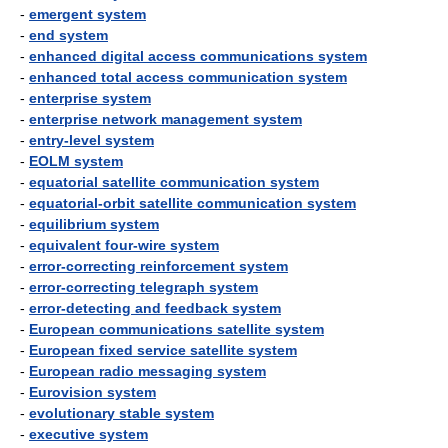
-
emergent system
-
end system
-
enhanced digital access communications system
-
enhanced total access communication system
-
enterprise system
-
enterprise network management system
-
entry-level system
-
EOLM system
-
equatorial satellite communication system
-
equatorial-orbit satellite communication system
-
equilibrium system
-
equivalent four-wire system
-
error-correcting reinforcement system
-
error-correcting telegraph system
-
error-detecting and feedback system
-
European communications satellite system
-
European fixed service satellite system
-
European radio messaging system
-
Eurovision system
-
evolutionary stable system
-
executive system