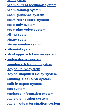
-
BCF system
-
beam-current feedback system
-
beam-forming system
-
beam-guidance system
-
beam-rider control system
-
beep-only system
-
beep-plus-voice system
-
billing system
-
binary system
-
binary number system
-
bit-serial system
-
blind approach beacon system
-
bridge duplex system
-
broadcast television system
-
B-type Dolby system
-
B-type simplified Dolby system
-
building-block CAD system
-
built-in expert system
-
bus system
-
business information system
-
cable distribution system
-
cable modem termination system