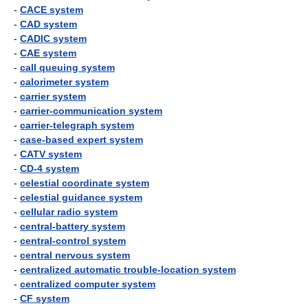
-
CACE system
-
CAD system
-
CADIC system
-
CAE system
-
call queuing system
-
calorimeter system
-
carrier system
-
carrier-communication system
-
carrier-telegraph system
-
case-based expert system
-
CATV system
-
CD-4 system
-
celestial coordinate system
-
celestial guidance system
-
cellular radio system
-
central-battery system
-
central-control system
-
central nervous system
-
centralized automatic trouble-location system
-
centralized computer system
-
CF system