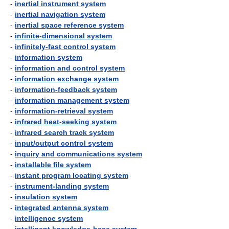
-
inertial instrument system
-
inertial navigation system
-
inertial space reference system
-
infinite-dimensional system
-
infinitely-fast control system
-
information system
-
information and control system
-
information exchange system
-
information-feedback system
-
information management system
-
information-retrieval system
-
infrared heat-seeking system
-
infrared search track system
-
input/output control system
-
inquiry and communications system
-
installable file system
-
instant program locating system
-
instrument-landing system
-
insulation system
-
integrated antenna system
-
intelligence system