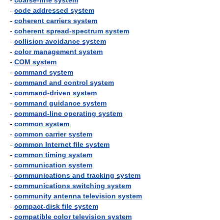
-
coarse-fine system
-
code addressed system
-
coherent carriers system
-
coherent spread-spectrum system
-
collision avoidance system
-
color management system
-
COM system
-
command system
-
command and control system
-
command-driven system
-
command guidance system
-
command-line operating system
-
common system
-
common carrier system
-
common Internet file system
-
common timing system
-
communication system
-
communications and tracking system
-
communications switching system
-
community antenna television system
-
compact-disk file system
-
compatible color television system