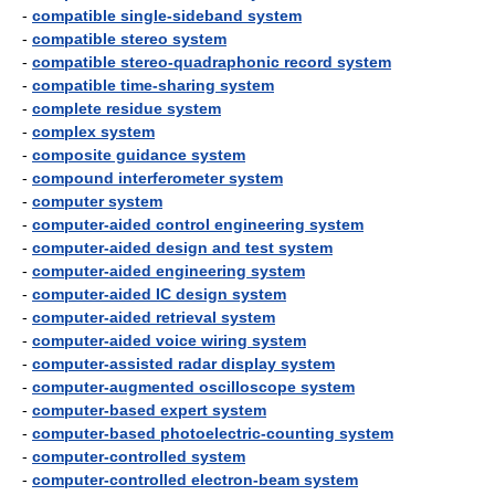
-
compatible single-sideband system
-
compatible stereo system
-
compatible stereo-quadraphonic record system
-
compatible time-sharing system
-
complete residue system
-
complex system
-
composite guidance system
-
compound interferometer system
-
computer system
-
computer-aided control engineering system
-
computer-aided design and test system
-
computer-aided engineering system
-
computer-aided IC design system
-
computer-aided retrieval system
-
computer-aided voice wiring system
-
computer-assisted radar display system
-
computer-augmented oscilloscope system
-
computer-based expert system
-
computer-based photoelectric-counting system
-
computer-controlled system
-
computer-controlled electron-beam system