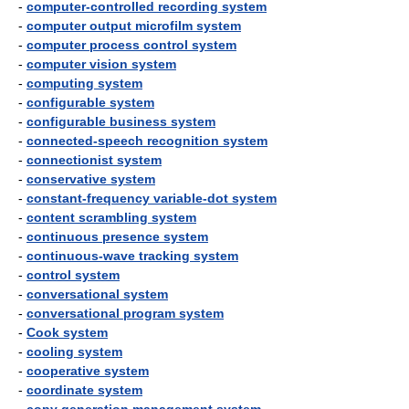
-
computer-controlled recording system
-
computer output microfilm system
-
computer process control system
-
computer vision system
-
computing system
-
configurable system
-
configurable business system
-
connected-speech recognition system
-
connectionist system
-
conservative system
-
constant-frequency variable-dot system
-
content scrambling system
-
continuous presence system
-
continuous-wave tracking system
-
control system
-
conversational system
-
conversational program system
-
Cook system
-
cooling system
-
cooperative system
-
coordinate system