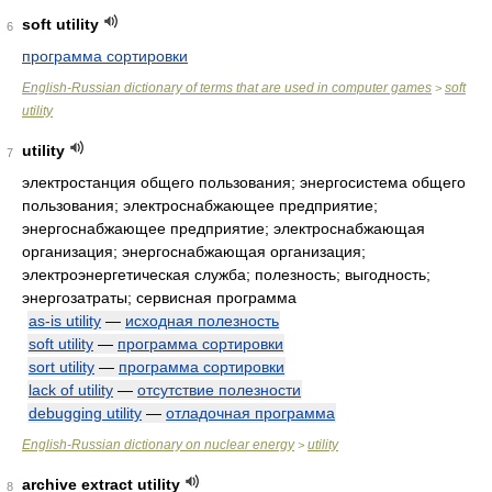
soft utility
6
программа сортировки
English-Russian dictionary of terms that are used in computer games
soft
>
utility
utility
7
электростанция общего пользования; энергосистема общего
пользования; электроснабжающее предприятие;
энергоснабжающее предприятие; электроснабжающая
организация; энергоснабжающая организация;
электроэнергетическая служба; полезность; выгодность;
энергозатраты; сервисная программа
as-is utility
—
исходная полезность
soft utility
—
программа сортировки
sort utility
—
программа сортировки
lack of utility
—
отсутствие полезности
debugging utility
—
отладочная программа
English-Russian dictionary on nuclear energy
utility
>
archive extract utility
8