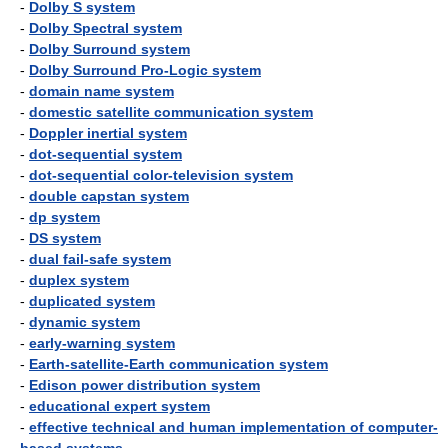
-
Dolby S system
-
Dolby Spectral system
-
Dolby Surround system
-
Dolby Surround Pro-Logic system
-
domain name system
-
domestic satellite communication system
-
Doppler inertial system
-
dot-sequential system
-
dot-sequential color-television system
-
double capstan system
-
dp system
-
DS system
-
dual fail-safe system
-
duplex system
-
duplicated system
-
dynamic system
-
early-warning system
-
Earth-satellite-Earth communication system
-
Edison power distribution system
-
educational expert system
-
effective technical and human implementation of computer-