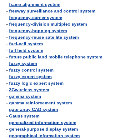
-
frame-alignment system
-
freeway surveillance and control system
-
frequency-carrier system
-
frequency-division multiplex system
-
frequency-hopping system
-
frequency-reuse satellite system
-
fuel-cell system
-
full field system
-
future public land mobile telephone system
-
fuzzy system
-
fuzzy control system
-
fuzzy expert system
-
fuzzy logic expert system
-
3Gwireless system
-
gamma system
-
gamma reinforcement system
-
gate-array CAD system
-
Gauss system
-
generalized information system
-
general-purpose display system
-
geographical information system