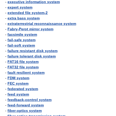
-
executive information system
-
expert system
-
extended file system-2
-
extra bass system
-
extraterrestrial reconnaissance system
-
Fabry-Perot mirror system
-
facsimile system
-
fail-safe system
-
fail-soft system
-
failure resistant disk system
-
failure tolerant disk system
-
FAT16 file system
-
FAT32 file system
-
fault resilient system
-
FDM system
-
FEC system
-
federated system
-
feed system
-
feedback-control system
-
feed-forward system
-
fiber-optics system