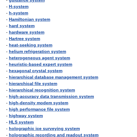
-
guidance system
-
H-system
-
h-system
-
Hamiltonian system
-
hard system
-
hardware system
-
Hartree system
-
heat-seeking system
-
helium refrigeration system
-
heterogeneous agent system
-
heuristic-based expert system
-
hexagonal crystal system
-
hierarchical database management system
-
hierarchical file system
-
hierarchical recognition system
-
high-accuracy data transmission system
-
high-density modem system
-
high performance file system
-
highway system
-
HLS system
-
holographic ice surveying system
-
holographic recording and readout system