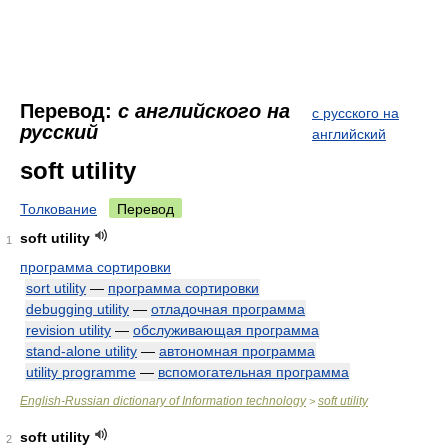
Перевод:
с английского на
с русского на
русский
английский
soft utility
Толкование
Перевод
soft utility
1
программа сортировки
sort utility
—
программа сортировки
debugging utility
—
отладочная программа
revision utility
—
обслуживающая программа
stand-alone utility
—
автономная программа
utility programme
—
вспомогательная программа
English-Russian dictionary of Information technology
soft utility
>
soft utility
2