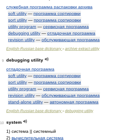
служебная программа распаковки архива
soft utility
—
программа сортировки
sort utility
—
программа сортировки
utility program
—
сервисная программа
debugging utility
—
отладочная программа
revision utility
—
обслуживающая программа
English-Russian base dictionary
archive extract utility
>
debugging utility
9
отладочная программа
soft utility
—
программа сортировки
sort utility
—
программа сортировки
utility program
—
сервисная программа
revision utility
—
обслуживающая программа
stand-alone utility
—
автономная программа
English-Russian base dictionary
debugging utility
>
system
10
1)
система || системный
2)
вычислительная система