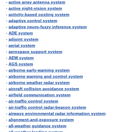
-
active array antenna system
-
active night-vision system
-
activity-based costing system
-
adaptive control system
-
adaptive neuro-fuzzy inference system
-
ADE system
-
adjoint system
-
aerial system
-
aerospace support system
-
AEW system
-
AGS system
-
airborne early-warning system
-
airborne warning and control system
-
airborne weather radar system
-
aircraft collision avoidance system
-
airfield communication system
-
air-traffic control system
-
air-traffic control radar-beacon system
-
airways environmental radar information system
-
alignment-and-exposure system
-
all-weather guidance system