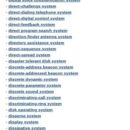
-
digital voice communication system
-
direct-challenge system
-
direct-dialing telephone system
-
direct-digital control system
-
direct-feedback system
-
direct program search system
-
direction-finder antenna system
-
directory assistance system
-
direct-sequence system
-
direct-spread system
-
disaster tolerant disk system
-
discrete-address beacon system
-
discrete-addressed beacon system
-
discrete dynamic system
-
discrete-parameter system
-
discrete sound system
-
discriminating-call system
-
discriminating-ring system
-
disk operating system
-
disperse system
-
display system
-
dissipative system