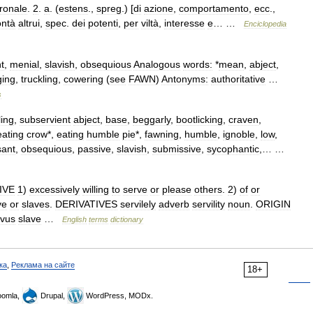
ronale
.
2
.
a
. (
estens
.,
spreg
.) [
di
azione
,
comportamento
,
ecc
.,
ontà
altrui
,
spec
.
dei
potenti
,
per
viltà
,
interesse
e
… …
Enciclopedia
t
,
menial
,
slavish
,
obsequious
Analogous
words:
*
mean
,
abject
,
ging
,
truckling
,
cowering
(
see
FAWN
)
Antonyms:
authoritative
…
s
ling
,
subservient
abject
,
base
,
beggarly
,
bootlicking
,
craven
,
eating
crow
*,
eating
humble
pie
*,
fawning
,
humble
,
ignoble
,
low
,
sant
,
obsequious
,
passive
,
slavish
,
submissive
,
sycophantic
,… …
IVE
1
)
excessively
willing
to
serve
or
please
others
.
2
)
of
or
ve
or
slaves
.
DERIVATIVES
servilely
adverb
servility
noun
.
ORIGIN
rvus
slave
…
English
terms
dictionary
ка
,
Реклама на сайте
18+
omla,
Drupal,
WordPress, MODx.