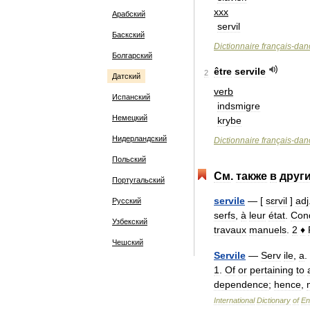
xxx
Арабский
servil
Баскский
Dictionnaire
français
-
dan
Болгарский
être
servile
2
Датский
verb
Испанский
indsmigre
Немецкий
krybe
Нидерландский
Dictionnaire
français
-
dan
Польский
См
.
также
в
друг
Португальский
servile
— [
sɛrvil
]
adj
Русский
serfs
,
à
leur
état
.
Cond
Узбекский
travaux
manuels
.
2
♦
Чешский
Servile
—
Serv
ile
,
a
. 
1
.
Of
or
pertaining
to
dependence
;
hence
,
International
Dictionary
of
En