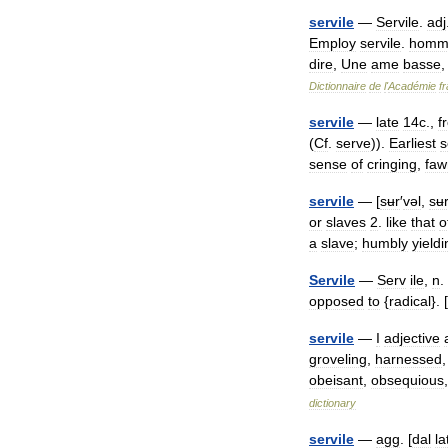
servile
—
Servile
.
adj
Employ
servile
.
homm
dire
,
Une
ame
basse
Dictionnaire
de
l
'
Académie
f
servile
—
late
14c
.,
f
(
Cf
.
serve
)).
Earliest
s
sense
of
cringing
,
faw
servile
— [
sʉr
′
vəl
,
sʉ
or
slaves
2
.
like
that
o
a
slave
;
humbly
yieldi
Servile
—
Serv
ile
,
n
.
opposed
to
{
radical
}. [
servile
—
I
adjective
groveling
,
harnessed
obeisant
,
obsequious
dictionary
servile
—
agg
. [
dal
la