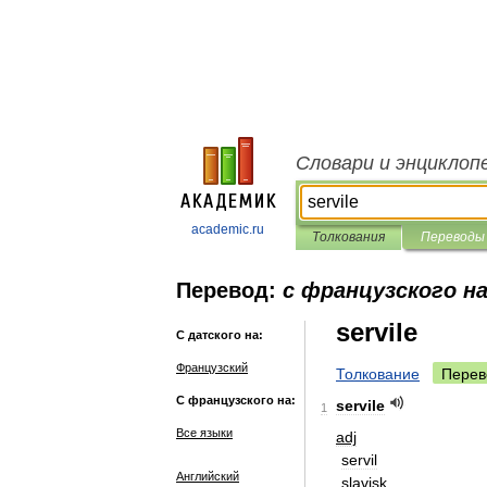
Словари и энциклоп
academic.ru
Толкования
Переводы
Перевод:
с французского н
servile
С датского на:
Французский
Толкование
Перев
С французского на:
servile
1
Все языки
adj
servil
Английский
slavisk