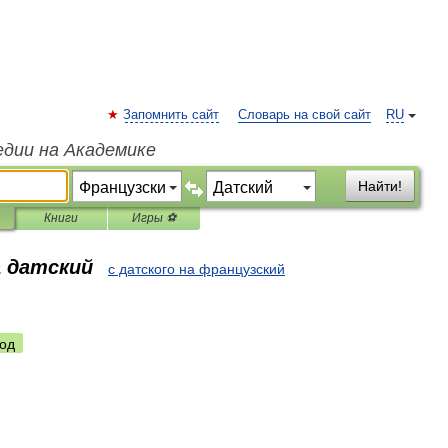
Запомнить сайт
Словарь на свой сайт
RU
едии на Академике
Найти!
Книги
Игры ⚽
а датский
с датского на французский
од