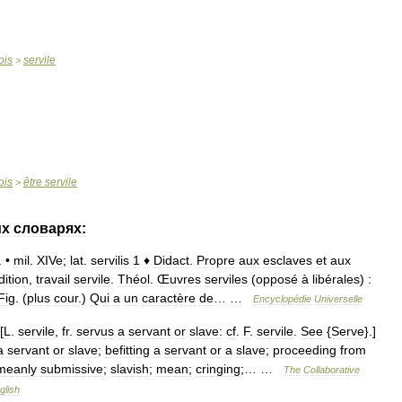
ois
servile
>
ois
être
servile
>
их
словарях:
. •
mil
.
XIVe
;
lat
.
servilis
1
♦
Didact
.
Propre
aux
esclaves
et
aux
ition
,
travail
servile
.
Théol
.
Œuvres
serviles
(
opposé
à
libérales
)
:
Fig
. (
plus
cour
.)
Qui
a
un
caractère
de
… …
Encyclopédie
Universelle
[
L
.
servile
,
fr
.
servus
a
servant
or
slave:
cf
.
F
.
servile
.
See
{
Serve
}.]
a
servant
or
slave
;
befitting
a
servant
or
a
slave
;
proceeding
from
meanly
submissive
;
slavish
;
mean
;
cringing
;… …
The
Collaborative
glish