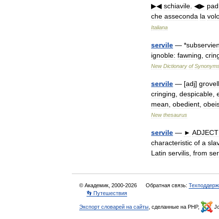
▶◀
schiavile
.
◀▶
pad
che
asseconda
la
vol
Italiana
servile
— *
subservien
ignoble:
fawning
,
crin
New
Dictionary
of
Synonym
servile
— [
adj
]
grovel
cringing
,
despicable
,
mean
,
obedient
,
obei
New
thesaurus
servile
—
►
ADJECT
characteristic
of
a
sla
Latin
servilis
,
from
se
© Академик, 2000-2026
Обратная связь:
Техподдерж
👣 Путешествия
Экспорт словарей на сайты
, сделанные на PHP,
Jo