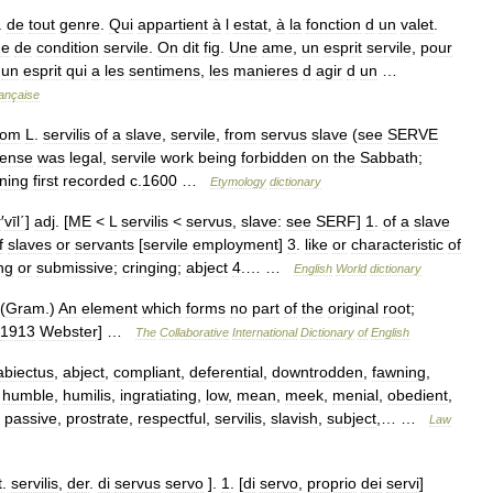
.
de
tout
genre
.
Qui
appartient
à
l
estat
,
à
la
fonction
d
un
valet
.
e
de
condition
servile
.
On
dit
fig
.
Une
ame
,
un
esprit
servile
,
pour
,
un
esprit
qui
a
les
sentimens
,
les
manieres
d
agir
d
un
…
rançaise
rom
L
.
servilis
of
a
slave
,
servile
,
from
servus
slave
(
see
SERVE
ense
was
legal
,
servile
work
being
forbidden
on
the
Sabbath
;
ning
first
recorded
c
.
1600
…
Etymology
dictionary
r
′
vīl΄
]
adj
. [
ME
<
L
servilis
<
servus
,
slave:
see
SERF
]
1
.
of
a
slave
f
slaves
or
servants
[
servile
employment
]
3
.
like
or
characteristic
of
ng
or
submissive
;
cringing
;
abject
4
.… …
English
World
dictionary
 (
Gram
.)
An
element
which
forms
no
part
of
the
original
root
;
1913
Webster
] …
The
Collaborative
International
Dictionary
of
English
abiectus
,
abject
,
compliant
,
deferential
,
downtrodden
,
fawning
,
,
humble
,
humilis
,
ingratiating
,
low
,
mean
,
meek
,
menial
,
obedient
,
,
passive
,
prostrate
,
respectful
,
servilis
,
slavish
,
subject
,… …
Law
t
.
servilis
,
der
.
di
servus
servo
].
1
. [
di
servo
,
proprio
dei
servi
]