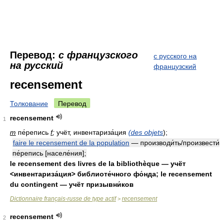
Перевод:
с французского
с русского на
на русский
французский
recensement
Толкование
Перевод
recensement
1
m
пе́репись
f
;
учёт, инвентариза́ция
(des objets
);
faire le recensement de la population
— производи́ть/произвести́
пе́репись [населе́ния];
le recensement des livres de la bibliothèque — учёт
<инвентариза́ция> библиоте́чного фо́нда; le recensement
du contingent — учёт призывни́ков
Dictionnaire français-russe de type actif
recensement
>
recensement
2