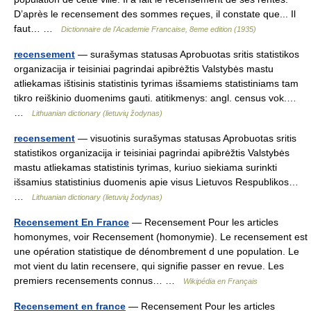
D’après le recensement des sommes reçues, il constate que... Il
faut… …
Dictionnaire de l'Academie Francaise, 8eme edition (1935)
recensement
— surašymas statusas Aprobuotas sritis statistikos
organizacija ir teisiniai pagrindai apibrėžtis Valstybės mastu
atliekamas ištisinis statistinis tyrimas išsamiems statistiniams tam
tikro reiškinio duomenims gauti. atitikmenys: angl. census vok.…
…
Lithuanian dictionary (lietuvių žodynas)
recensement
— visuotinis surašymas statusas Aprobuotas sritis
statistikos organizacija ir teisiniai pagrindai apibrėžtis Valstybės
mastu atliekamas statistinis tyrimas, kuriuo siekiama surinkti
išsamius statistinius duomenis apie visus Lietuvos Respublikos…
…
Lithuanian dictionary (lietuvių žodynas)
Recensement En France
— Recensement Pour les articles
homonymes, voir Recensement (homonymie). Le recensement est
une opération statistique de dénombrement d une population. Le
mot vient du latin recensere, qui signifie passer en revue. Les
premiers recensements connus… …
Wikipédia en Français
Recensement en france
— Recensement Pour les articles