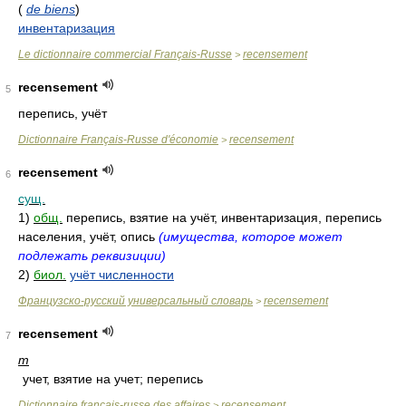
(
de biens
)
инвентаризация
Le dictionnaire commercial Français-Russe
recensement
>
recensement
5
перепись, учёт
Dictionnaire Français-Russe d'économie
recensement
>
recensement
6
сущ.
1)
общ.
перепись, взятие на учёт, инвентаризация, перепись
населения, учёт, опись
(имущества, которое может
подлежать реквизиции)
2)
биол.
учёт численности
Французско-русский универсальный словарь
recensement
>
recensement
7
m
учет, взятие на учет; перепись
Dictionnaire français-russe des affaires
recensement
>