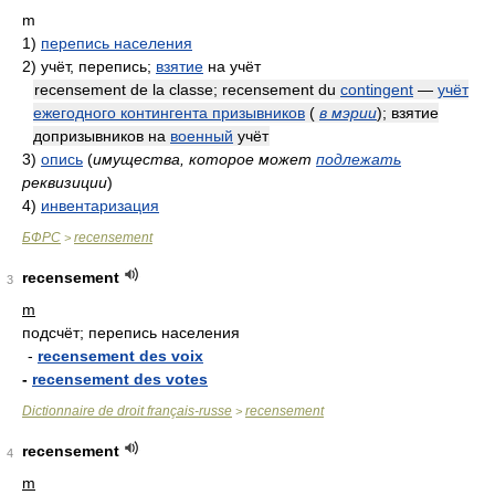
m
1)
перепись населения
2)
учёт, перепись;
взятие
на учёт
recensement de la classe; recensement du
contingent
—
учёт
ежегодного контингента призывников
(
в мэрии
)
; взятие
допризывников на
военный
учёт
3)
опись
(
имущества, которое может
подлежать
реквизиции
)
4)
инвентаризация
БФРС
recensement
>
recensement
3
m
подсчёт; перепись населения
-
recensement des voix
-
recensement des votes
Dictionnaire de droit français-russe
recensement
>
recensement
4
m