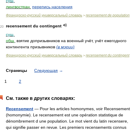
сущ.
лингвостран.
перепись населения
Французско-русский универсальный словарь
recensement de population
>
recensement du contingent
20
сущ.
общ.
взятие допризывников на военный учёт, учёт ежегодного
контингента призывников
(в мэрии)
Французско-русский универсальный словарь
recensement du contingent
>
Страницы
Следующая
→
1
2
См. также в других словарях:
Recensement
— Pour les articles homonymes, voir Recensement
(homonymie). Le recensement est une opération statistique de
dénombrement d une population. Le mot vient du latin recensere,
qui signifie passer en revue. Les premiers recensements connus