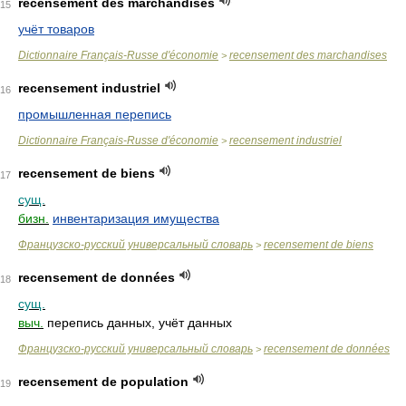
recensement des marchandises
15
учёт товаров
Dictionnaire Français-Russe d'économie
recensement des marchandises
>
recensement industriel
16
промышленная перепись
Dictionnaire Français-Russe d'économie
recensement industriel
>
recensement de biens
17
сущ.
бизн.
инвентаризация имущества
Французско-русский универсальный словарь
recensement de biens
>
recensement de données
18
сущ.
выч.
перепись данных, учёт данных
Французско-русский универсальный словарь
recensement de données
>
recensement de population
19