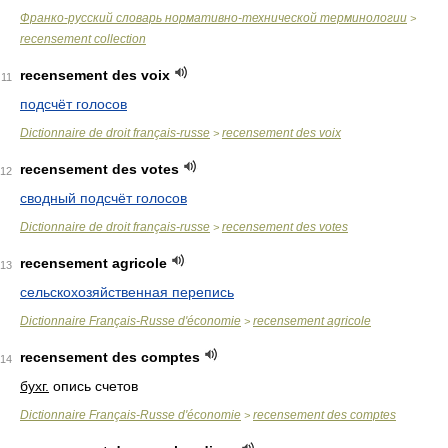
Франко-русский словарь нормативно-технической терминологии
>
recensement collection
recensement des voix
11
подсчёт голосов
Dictionnaire de droit français-russe
recensement des voix
>
recensement des votes
12
сводный подсчёт голосов
Dictionnaire de droit français-russe
recensement des votes
>
recensement agricole
13
сельскохозяйственная перепись
Dictionnaire Français-Russe d'économie
recensement agricole
>
recensement des comptes
14
бухг.
опись счетов
Dictionnaire Français-Russe d'économie
recensement des comptes
>