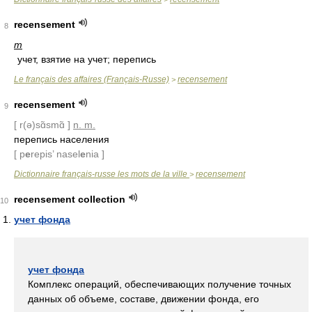
recensement
8
m
учет, взятие на учет; перепись
Le français des affaires (Français-Russe)
recensement
>
recensement
9
[ r(ə)sɑ̃smɑ̃ ]
n. m.
перепись населения
[ p
e
repis’ nasel
e
nia ]
Dictionnaire français-russe les mots de la ville
recensement
>
recensement collection
10
учет фонда
учет фонда
Комплекс операций, обеспечивающих получение точных
данных об объеме, составе, движении фонда, его