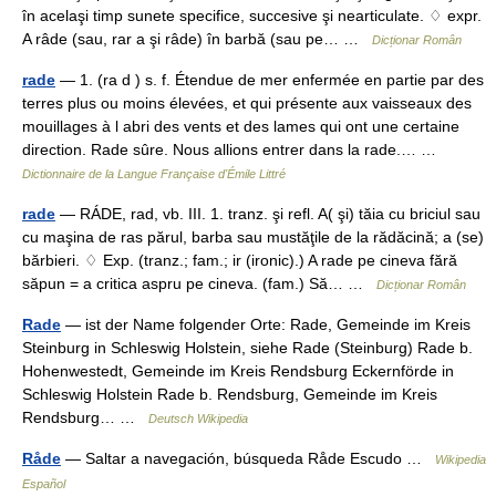
în acelaşi timp sunete specifice, succesive şi nearticulate. ♢ expr.
A râde (sau, rar a şi râde) în barbă (sau pe… …
Dicționar Român
rade
— 1. (ra d ) s. f. Étendue de mer enfermée en partie par des
terres plus ou moins élevées, et qui présente aux vaisseaux des
mouillages à l abri des vents et des lames qui ont une certaine
direction. Rade sûre. Nous allions entrer dans la rade.… …
Dictionnaire de la Langue Française d'Émile Littré
rade
— RÁDE, rad, vb. III. 1. tranz. şi refl. A( şi) tăia cu briciul sau
cu maşina de ras părul, barba sau mustăţile de la rădăcină; a (se)
bărbieri. ♢ Exp. (tranz.; fam.; ir (ironic).) A rade pe cineva fără
săpun = a critica aspru pe cineva. (fam.) Să… …
Dicționar Român
Rade
— ist der Name folgender Orte: Rade, Gemeinde im Kreis
Steinburg in Schleswig Holstein, siehe Rade (Steinburg) Rade b.
Hohenwestedt, Gemeinde im Kreis Rendsburg Eckernförde in
Schleswig Holstein Rade b. Rendsburg, Gemeinde im Kreis
Rendsburg… …
Deutsch Wikipedia
Råde
— Saltar a navegación, búsqueda Råde Escudo …
Wikipedia
Español