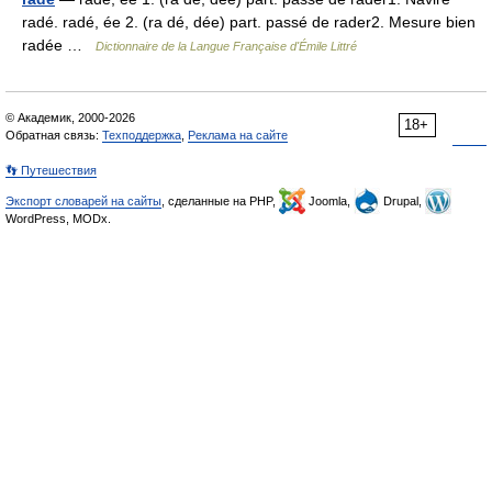
radé. radé, ée 2. (ra dé, dée) part. passé de rader2. Mesure bien
radée …
Dictionnaire de la Langue Française d'Émile Littré
© Академик, 2000-2026
18+
Обратная связь:
Техподдержка
,
Реклама на сайте
👣 Путешествия
Экспорт словарей на сайты
, сделанные на PHP,
Joomla,
Drupal,
WordPress, MODx.