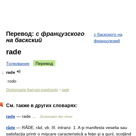
Перевод:
с французского
с баскского на
на баскский
французский
rade
Толкование
Перевод
rade
1
rodo
Dictionnaire français-espéranto
rade
>
См. также в других словарях:
rade
— rade …
Dictionnaire des rimes
râde
— RẤDE, râd, vb. III. intranz. 1. A şi manifesta veselia sau
satisfacţia printr o mişcare caracteristică a feţei şi a gurii, scoţând