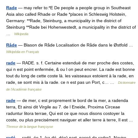
Rade
— may refer to:*E De people a people group in Southeast
Asia also called Rhade or Rade *places in Schleswig Holstein,
Germany: **Rade, Steinburg, a municipality in the district of
Steinburg **Rade bei Hohenwestedt, a municipality in the district of
…
Wikipedia
Råde
— Blason de Råde Localisation de Råde dans le Østfold …
Wikipédia en Français
rade
— RADE. s. f. Certaine estenduë de mer proche des costes,
qui n est point enfermée, & ou l on peut encrer. La rade est bonne
tout du long de cette coste là. les vaisseaux estoient à la rade, en
rade, se sont mis à la rade. ce n est pas un Port, c… …
Dictionnaire
de l'Académie française
rade
— de mer, c est proprement le bord de la mer, a radenda
terra, Et ainsi dit Virgile au 7. de l Eneide, Proxima Circeae
raduntur litora terrae, Qui est ce que nous disons costoyer la
coste, ou plus precisément naviguer et aller terre à terre, Il est …
Thresor de la langue françoyse
radé
— radé, ée 1. (ra dé, dée) part. passé de rader1. Navire