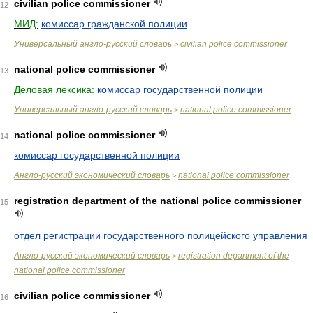
civilian police commissioner
12
МИД:
комиссар гражданской полиции
Универсальный англо-русский словарь
civilian police commissioner
>
national police commissioner
13
Деловая лексика:
комиссар государственной полиции
Универсальный англо-русский словарь
national police commissioner
>
national police commissioner
14
комиссар государственной полиции
Англо-русский экономический словарь
national police commissioner
>
registration department of the national police commissioner
15
отдел регистрации государственного полицейского управления
Англо-русский экономический словарь
registration department of the
>
national police commissioner
civilian police commissioner
16