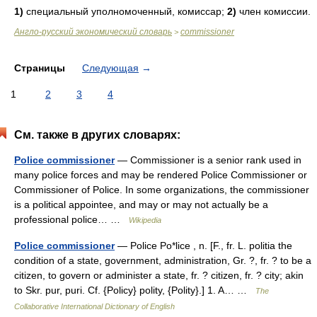
1)
специальный уполномоченный, комиссар;
2)
член комиссии.
Англо-русский экономический словарь
commissioner
>
Страницы
Следующая
→
1
2
3
4
См. также в других словарях:
Police commissioner
— Commissioner is a senior rank used in
many police forces and may be rendered Police Commissioner or
Commissioner of Police. In some organizations, the commissioner
is a political appointee, and may or may not actually be a
professional police… …
Wikipedia
Police commissioner
— Police Po*lice , n. [F., fr. L. politia the
condition of a state, government, administration, Gr. ?, fr. ? to be a
citizen, to govern or administer a state, fr. ? citizen, fr. ? city; akin
to Skr. pur, puri. Cf. {Policy} polity, {Polity}.] 1. A… …
The
Collaborative International Dictionary of English