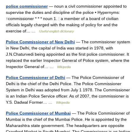
police commissioner
— noun a civil commissioner appointed to
supervise the duties and discipline of the police • Hypernyms:
↑commissioner * * * noun 1. : a member of a board of civilian
officials legally charged with the making of policy for and the
exercise of… …
Useful english dictionary
Police Commissioner of New Delhi
— The commissioner system
in New Delhi, the capital of India was started in 1978, with
J.N.Chaturvedi being appointed as the first police commissioner. It
replaced the earlier Inspector General of Police system, where the
Inspector General of… …
Wikipedia
Police Commissioner of Delhi
— The Police Commissioner of
Delhi is the chief of the Delhi Police. The Police Commissioner
System in Delhi was adopted from July 1 1978. The Commissioner
is an Indian Police Service officer. As of 2007, the commissioner is
Y.S. Dadwal Former… …
Wikipedia
Police Commissioner of Mumbai
— The Police Commissioner of
Mumbai is the chief of the Mumbai Police. He is appointed by the
Maharashtra state government. The headquarters are opposite
Crawford Market in South Mumbai. The Commissioner is an Indian