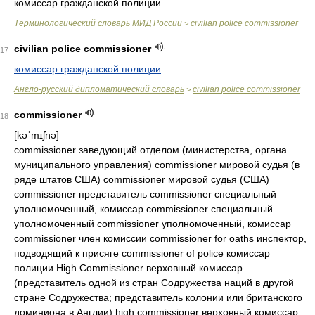
комиссар гражданской полиции
Терминологический словарь МИД России
civilian police commissioner
>
civilian police commissioner
17
комиссар гражданской полиции
Англо-русский дипломатический словарь
civilian police commissioner
>
commissioner
18
[kəˈmɪʃnə]
commissioner заведующий отделом (министерства, органа
муниципального управления) commissioner мировой судья (в
ряде штатов США) commissioner мировой судья (США)
commissioner представитель commissioner специальный
уполномоченный, комиссар commissioner специальный
уполномоченный commissioner уполномоченный, комиссар
commissioner член комиссии commissioner for oaths инспектор,
подводящий к присяге commissioner of police комиссар
полиции High Commissioner верховный комиссар
(представитель одной из стран Содружества наций в другой
стране Содружества; представитель колонии или британского
доминиона в Англии) high commissioner верховный комиссар,