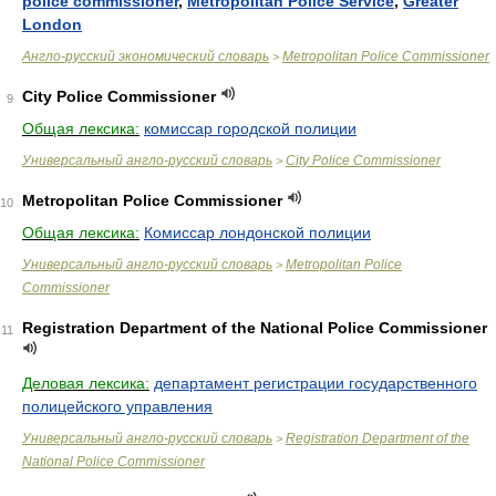
police commissioner
,
Metropolitan Police Service
,
Greater
London
Англо-русский экономический словарь
Metropolitan Police Commissioner
>
City Police Commissioner
9
Общая лексика:
комиссар городской полиции
Универсальный англо-русский словарь
City Police Commissioner
>
Metropolitan Police Commissioner
10
Общая лексика:
Комиссар лондонской полиции
Универсальный англо-русский словарь
Metropolitan Police
>
Commissioner
Registration Department of the National Police Commissioner
11
Деловая лексика:
департамент регистрации государственного
полицейского управления
Универсальный англо-русский словарь
Registration Department of the
>
National Police Commissioner