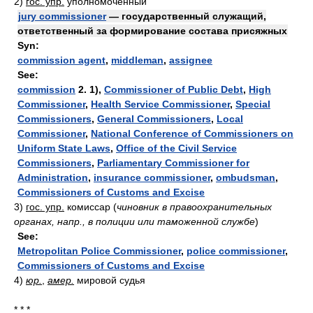
2)
гос. упр.
уполномоченный
jury commissioner
— государственный служащий,
ответственный за формирование состава присяжных
Syn:
commission agent
,
middleman
,
assignee
See:
commission
2. 1),
Commissioner of Public Debt
,
High
Commissioner
,
Health Service Commissioner
,
Special
Commissioners
,
General Commissioners
,
Local
Commissioner
,
National Conference of Commissioners on
Uniform State Laws
,
Office of the Civil Service
Commissioners
,
Parliamentary Commissioner for
Administration
,
insurance commissioner
,
ombudsman
,
Commissioners of Customs and Excise
3)
гос. упр.
комиссар
(
чиновник в правоохранительных
органах, напр., в полиции или таможенной службе
)
See:
Metropolitan Police Commissioner
,
police commissioner
,
Commissioners of Customs and Excise
4)
юр.
,
амер.
мировой судья
* * *