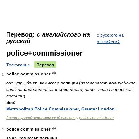
Перевод:
с английского на
с русского на
русский
английский
police+commissioner
Толкование
Перевод
police commissioner
1
гос. упр.
,
брит.
комиссар полиции
(
возглавляет полицейские
силы на определенной территории; напр., глава городской
полиции
)
See:
Metropolitan Police Commissioner
,
Greater London
Англо-русский экономический словарь
police commissioner
>
police commissioner
2
амер.
комиссар полиции