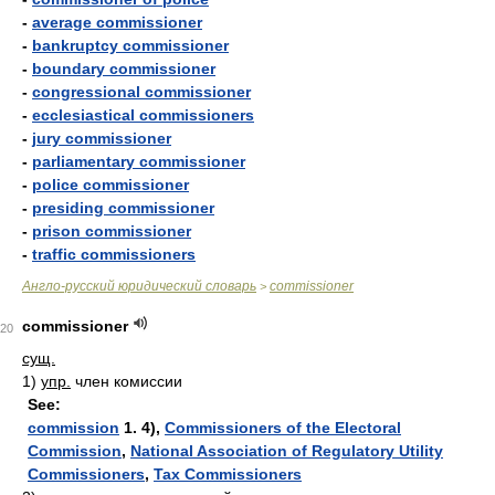
-
average commissioner
-
bankruptcy commissioner
-
boundary commissioner
-
congressional commissioner
-
ecclesiastical commissioners
-
jury commissioner
-
parliamentary commissioner
-
police commissioner
-
presiding commissioner
-
prison commissioner
-
traffic commissioners
Англо-русский юридический словарь
commissioner
>
commissioner
20
сущ.
1)
упр.
член комиссии
See:
commission
1. 4),
Commissioners of the Electoral
Commission
,
National Association of Regulatory Utility
Commissioners
,
Tax Commissioners