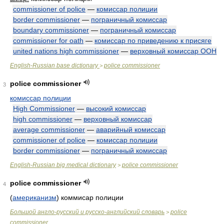
commissioner of police
—
комиссар полиции
border commissioner
—
пограничный комиссар
boundary commissioner
—
пограничный комиссар
commissioner for oath
—
комиссар по приведению к присяге
united nations high commissioner
—
верховный комиссар ООН
English-Russian base dictionary
police commissioner
>
police commissioner
3
комиссар полиции
High Commissioner
—
высокий комиссар
high commissioner
—
верховный комиссар
average commissioner
—
аварийный комиссар
commissioner of police
—
комиссар полиции
border commissioner
—
пограничный комиссар
English-Russian big medical dictionary
police commissioner
>
police commissioner
4
(
американизм
) коммисар полиции
Большой англо-русский и русско-английский словарь
police
>
commissioner