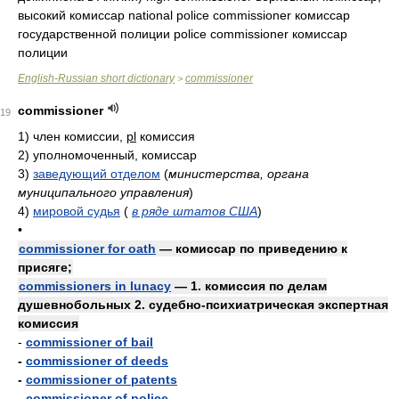
высокий комиссар national police commissioner комиссар
государственной полиции police commissioner комиссар
полиции
English-Russian short dictionary
commissioner
>
commissioner
19
1)
член комиссии,
pl
комиссия
2)
уполномоченный, комиссар
3)
заведующий отделом
(
министерства, органа
муниципального управления
)
4)
мировой судья
(
в ряде штатов США
)
•
commissioner for oath
— комиссар по приведению к
присяге;
commissioners in lunacy
— 1. комиссия по делам
душевнобольных 2. судебно-психиатрическая экспертная
комиссия
-
commissioner of bail
-
commissioner of deeds
-
commissioner of patents
-
commissioner of police