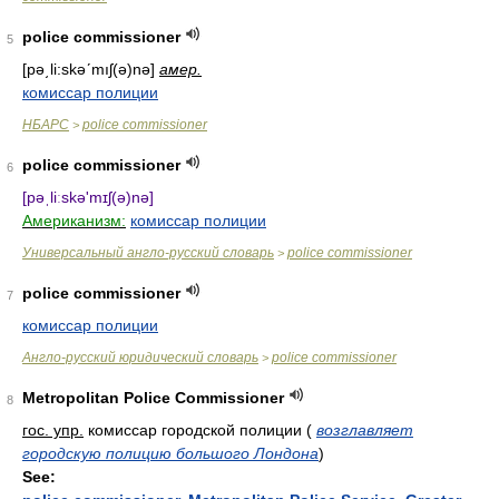
police commissioner
5
[pə͵li:skəʹmıʃ(ə)nə]
амер.
комиссар полиции
НБАРС
police commissioner
>
police commissioner
6
[pəˌliːskə'mɪʃ(ə)nə]
Американизм:
комиссар полиции
Универсальный англо-русский словарь
police commissioner
>
police commissioner
7
комиссар полиции
Англо-русский юридический словарь
police commissioner
>
Metropolitan Police Commissioner
8
гос. упр.
комиссар городской полиции
(
возглавляет
городскую полицию большого Лондона
)
See: