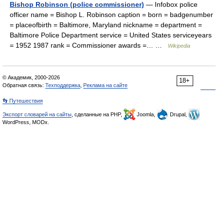
Bishop Robinson (police commissioner)
— Infobox police
officer name = Bishop L. Robinson caption = born = badgenumber
= placeofbirth = Baltimore, Maryland nickname = department =
Baltimore Police Department service = United States serviceyears
= 1952 1987 rank = Commissioner awards =… …
Wikipedia
© Академик, 2000-2026
18+
Обратная связь:
Техподдержка
,
Реклама на сайте
👣 Путешествия
Экспорт словарей на сайты
, сделанные на PHP,
Joomla,
Drupal,
WordPress, MODx.