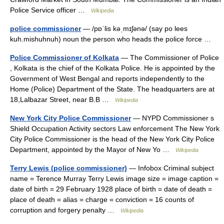
Police Service officer …
Wikipedia
police commissioner
— /pɒˈlis kəˌmɪʃənə/ (say po lees
kuh.mishuhnuh) noun the person who heads the police force …
Police Commissioner of Kolkata
— The Commissioner of Police
, Kolkata is the chief of the Kolkata Police. He is appointed by the
Government of West Bengal and reports independently to the
Home (Police) Department of the State. The headquarters are at
18,Lalbazar Street, near B.B …
Wikipedia
New York City Police Commissioner
— NYPD Commissioner s
Shield Occupation Activity sectors Law enforcement The New York
City Police Commissioner is the head of the New York City Police
Department, appointed by the Mayor of New Yo …
Wikipedia
Terry Lewis (police commissioner)
— Infobox Criminal subject
name = Terence Murray Terry Lewis image size = image caption =
date of birth = 29 February 1928 place of birth = date of death =
place of death = alias = charge = conviction = 16 counts of
corruption and forgery penalty …
Wikipedia