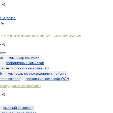
r
e
la
police
vile
of
law
,
politics
,
economics
&
finance
police
commissioner
>
r
иции
ce
—
комиссар
полиции
r
—
пограничный
комиссар
ner
—
пограничный
комиссар
th
—
комиссар
по
приведению
к
присяге
ommissioner
—
верховный
комиссар
ООН
tionary
police
commissioner
>
r
—
высокий
комиссар