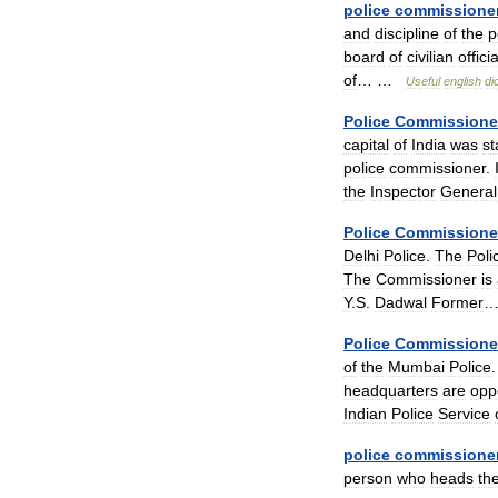
police
commissione
and
discipline
of
the
p
board
of
civilian
offici
of
… …
Useful
english
di
Police
Commissione
capital
of
India
was
st
police
commissioner
.
the
Inspector
General
Police
Commissione
Delhi
Police
.
The
Poli
The
Commissioner
is
Y
.
S
.
Dadwal
Former
Police
Commissione
of
the
Mumbai
Police
headquarters
are
opp
Indian
Police
Service
police
commissione
person
who
heads
th