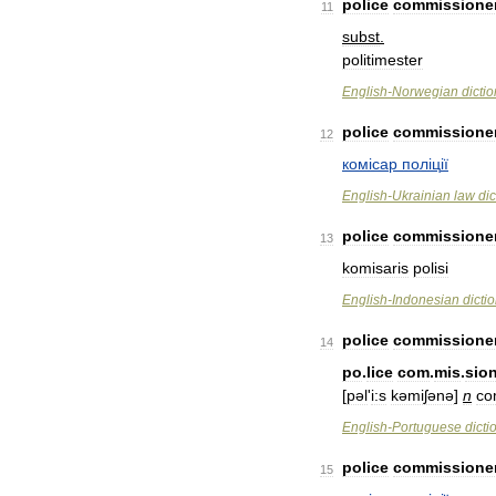
police
commissione
11
subst
.
politimester
English
-
Norwegian
dicti
police
commissione
12
ком
і
сар
пол
і
ц
і
ї
English
-
Ukrainian
law
dic
police
commissione
13
komisaris
polisi
English
-
Indonesian
dicti
police
commissione
14
po
.
lice
com
.
mis
.
sio
[
pəl
'
i:s
kəmiʃənə
]
n
co
English
-
Portuguese
dicti
police
commissione
15