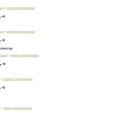
ary
police
commissioner
>
r
ary
police
commissioner
>
r
комесар
ionary
police
commissioner
>
r
y
Police
Commissioner
>
r
y
police
commissioner
>