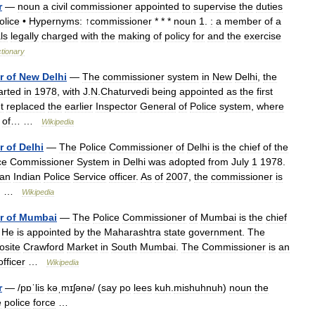
r
—
noun
a
civil
commissioner
appointed
to
supervise
the
duties
olice
•
Hypernyms:
↑
commissioner
* * *
noun
1
.
:
a
member
of
a
als
legally
charged
with
the
making
of
policy
for
and
the
exercise
ctionary
r
of
New
Delhi
—
The
commissioner
system
in
New
Delhi
,
the
arted
in
1978
,
with
J
.
N
.
Chaturvedi
being
appointed
as
the
first
It
replaced
the
earlier
Inspector
General
of
Police
system
,
where
of
… …
Wikipedia
r
of
Delhi
—
The
Police
Commissioner
of
Delhi
is
the
chief
of
the
ce
Commissioner
System
in
Delhi
was
adopted
from
July
1
1978
.
an
Indian
Police
Service
officer
.
As
of
2007
,
the
commissioner
is
… …
Wikipedia
r
of
Mumbai
—
The
Police
Commissioner
of
Mumbai
is
the
chief
.
He
is
appointed
by
the
Maharashtra
state
government
.
The
osite
Crawford
Market
in
South
Mumbai
.
The
Commissioner
is
an
officer
…
Wikipedia
r
— /
pɒˈlis
kəˌmɪʃənə
/ (
say
po
lees
kuh
.
mishuhnuh
)
noun
the
e
police
force
…