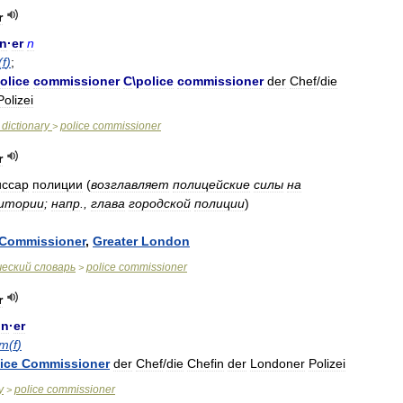
r
on
·
er
n
(
f
)
;
olice
commissioner
C
\
police
commissioner
der
Chef
/
die
Polizei
dictionary
police
commissioner
>
r
иссар
полиции
(
возглавляет
полицейские
силы
на
итории
;
напр
.,
глава
городской
полиции
)
Commissioner
,
Greater
London
ческий
словарь
police
commissioner
>
r
on
·
er
m
(
f
)
ice
Commissioner
der
Chef
/
die
Chefin
der
Londoner
Polizei
y
police
commissioner
>