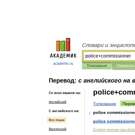
Словари и энциклоп
academic.ru
Толкования
Переводы
Перевод:
с английского на 
police+com
Со всех языков на:
Английский
Толкование
Перев
С английского на:
police
commissione
1
Все языки
police
commissione
Венгерский
English
-
german
law
dicti