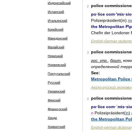
Индонезийский
police
commissione
2
Испанский
po
·
lice
com
·'
mis
·
si
Polizeipräsident
(
in
)
m
Итальянский
the
Metropolitan
P
\
p
Корейский
Chefin
der
Londoner
Македонский
English
-
German
students
Малайский
police
commissione
3
Немецкий
гос
.
упр
.
,
брит
.
ком
Норвежский
определенной
терр
See:
Португальский
Metropolitan
Police
Русский
Англо
-
русский
экономи
Украинский
police
commissione
4
Финский
po
·
lice
com
·
ˈmis
·
si
Французский
n
Polizeipräsident
(
in
)
Хинди
the
Metropolitan
Pol
Хорватский
English
-
german
dictionar