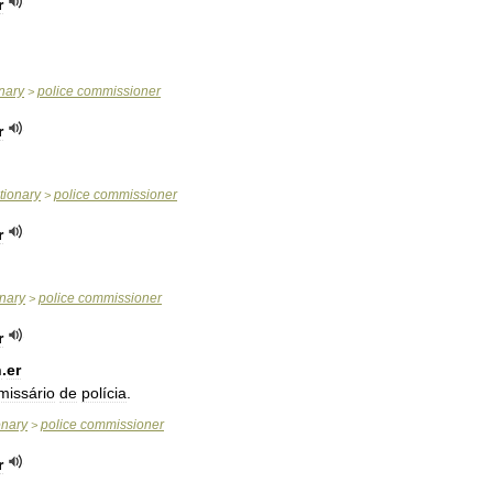
r
onary
police
commissioner
>
r
tionary
police
commissioner
>
r
onary
police
commissioner
>
r
n
.
er
missário
de
polícia
.
onary
police
commissioner
>
r