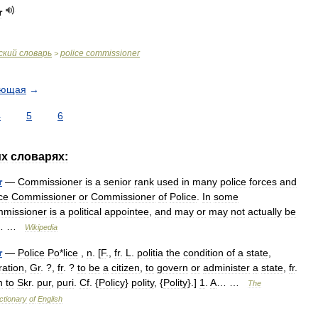
r
ский
словарь
police
commissioner
>
ующая
→
4
5
6
их
словарях:
r
—
Commissioner
is
a
senior
rank
used
in
many
police
forces
and
ce
Commissioner
or
Commissioner
of
Police
.
In
some
missioner
is
a
political
appointee
,
and
may
or
may
not
actually
be
… …
Wikipedia
r
—
Police
Po
*
lice
,
n
. [
F
.,
fr
.
L
.
politia
the
condition
of
a
state
,
ration
,
Gr
. ?,
fr
. ?
to
be
a
citizen
,
to
govern
or
administer
a
state
,
fr
.
n
to
Skr
.
pur
,
puri
.
Cf
. {
Policy
}
polity
, {
Polity
}.]
1
.
A
… …
The
ctionary
of
English