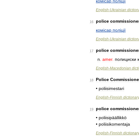
ком
і
сар
пол
і
ц
і
ї
English
-
Ukrainian
diction
police
commissione
16
ком
і
сар
пол
і
ц
і
ї
English
-
Ukrainian
diction
police
commissione
17
n
.
amer
.
полициски
English
-
Macedonian
dict
Police
Commissione
18
•
poliisimestari
English
-
Finnish
dictionar
police
commissione
19
•
poliisipäällikkö
•
poliisikomentaja
English
-
Finnish
dictionar