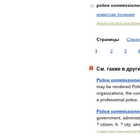
police
commissione
20
комиссар
полиции
Англо
-
русский
юридиче
Страницы
След
1
2
3
См
.
также
в
друг
Police
commissione
may
be
rendered
Poli
organizations
,
the
com
a
professional
police
Police
commissione
government
,
administ
?
citizen
,
fr
. ?
city
;
aki
Collaborative
International
Di