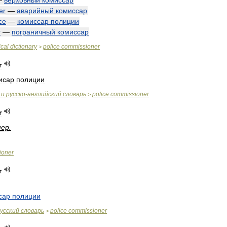
—
верховный
комиссар
er
—
аварийный
комиссар
ce
—
комиссар
полиции
r
—
пограничный
комиссар
cal
dictionary
police
commissioner
>
r
исар
полиции
и
русско
-
английский
словарь
police
commissioner
>
r
мер
.
ioner
r
сар
полиции
усский
словарь
police
commissioner
>