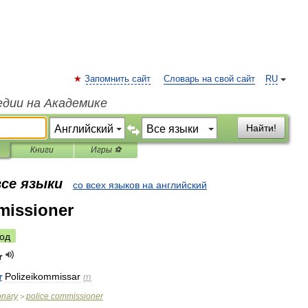
Запомнить сайт
Словарь на свой сайт
RU
едии на Академике
Найти!
Книги
Игры ⚽
все языки
со всех языков на английский
missioner
од
r
r
Polizeikommissar
m
onary
police
commissioner
>