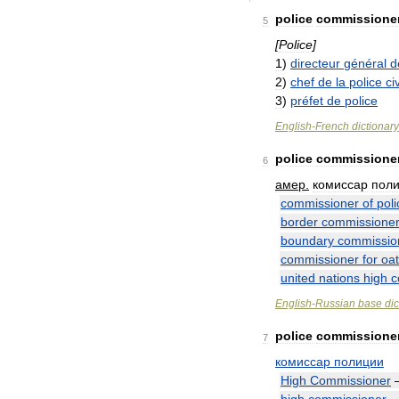
police
commissione
5
[
Police
]
1
)
directeur
général
d
2
)
chef
de
la
police
ci
3
)
préfet
de
police
English
-
French
dictionary
police
commissione
6
амер
.
комиссар
пол
commissioner
of
poli
border
commissione
boundary
commissio
commissioner
for
oa
united
nations
high
c
English
-
Russian
base
dic
police
commissione
7
комиссар
полиции
High
Commissioner