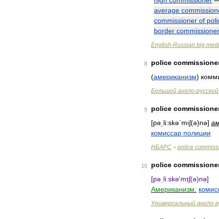
high
commissioner
average
commission
commissioner
of
poli
border
commissione
English
-
Russian
big
medi
police
commissione
8
(
американизм
)
комм
Большой
англо
-
русский
police
commissione
9
[
pə͵li:skəʹmıʃ
(
ə
)
nə
]
а
комиссар
полиции
НБАРС
police
commiss
>
police
commissione
10
[
pəˌliːskə
'
mɪʃ
(
ə
)
nə
]
Американизм:
комис
Универсальный
англо
-
р