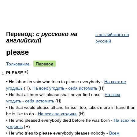
Перевод:
с русского на
с английского на
английский
русский
please
Толкование
Перевод
PLEASE
1
• He labors in vain who tries to please everybody -
На всех не
угодишь
(H),
На всех угодить - себя истомить
(H)
• He that all men will please shall never find ease -
На всех
угодить - себя истомить
(H)
• He that would please all and himself too, takes more in hand than
he is like to do -
На всех не угодишь
(H)
• He who pleased everybody died before he was born -
На всех не
угодишь
(H)
• He who tries to please everybody pleases nobody -
Всем