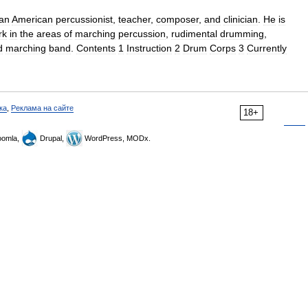
an
American
percussionist
,
teacher
,
composer
,
and
clinician
.
He
is
rk
in
the
areas
of
marching
percussion
,
rudimental
drumming
,
d
marching
band
.
Contents
1
Instruction
2
Drum
Corps
3
Currently
ка
,
Реклама на сайте
18+
omla,
Drupal,
WordPress, MODx.