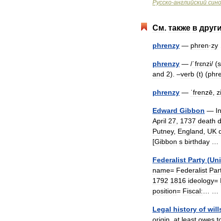
Русско
-
английский
син
См
.
также
в
друг
phrenzy
—
phren
·
zy
phrenzy
— /
ˈfrɛnzi
/ (
and
2
). –
verb
(
t
) (
phr
phrenzy
—
ˈfrenzē
,
z
Edward
Gibbon
—
I
April
27
,
1737
death
d
Putney
,
England
,
UK
[
Gibbon
s
birthday
Federalist
Party
(
Uni
name
=
Federalist
Par
1792
1816
ideology
=
position
=
Fiscal:
… 
Legal
history
of
will
origin
,
at
least
owes
t