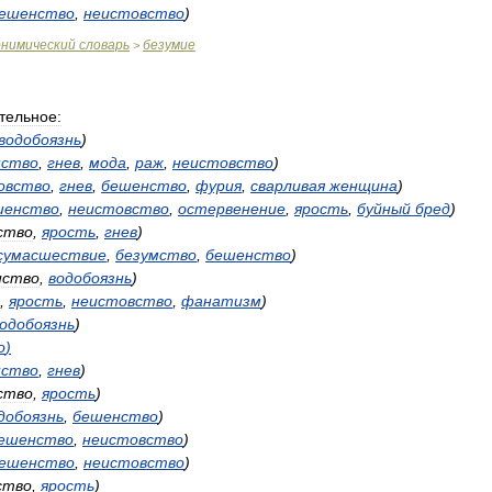
ешенство
,
неистовство
)
онимический
словарь
безумие
>
тельное:
водобоязнь
)
нство
,
гнев
,
мода
,
раж
,
неистовство
)
овство
,
гнев
,
бешенство
,
фурия
,
сварливая
женщина
)
шенство
,
неистовство
,
остервенение
,
ярость
,
буйный
бред
)
ство
,
ярость
,
гнев
)
сумасшествие
,
безумство
,
бешенство
)
нство
,
водобоязнь
)
,
ярость
,
неистовство
,
фанатизм
)
одобоязнь
)
о
)
нство
,
гнев
)
ство
,
ярость
)
добоязнь
,
бешенство
)
ешенство
,
неистовство
)
ешенство
,
неистовство
)
ство
,
ярость
)