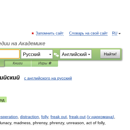
Запомнить сайт
Словарь на свой сайт
RU
едии на Академике
Найти!
Книги
Игры ⚽
лийский
с английского на русский
од
speration
,
distraction
,
folly
,
freak
out
,
freak
-
out
(
у
наркомана
)
,
lunacy
,
madness
,
phrensy
,
phrenzy
,
unreason
,
act
of
folly
,