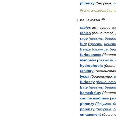
phrensy
(
безумие
,
б
Русско
-
английский
син
бешенство
5
rabies
имя
существи
rabies
(
бешенство
,
rage
(
ярость
,
беше
fury
(
ярость
,
неист
frenzy
(
безумие
,
бе
furiousness
(
бешен
madness
(
безумие
,
hydrophobia
(
беше
rabidity
(
бешенство
lyssa
(
бешенство
,
в
furiosity
(
бешенств
bate
(
ярость
,
беше
berserk
fury
(
бешен
canine
madness
(
во
phrenzy
(
безумие
,
б
phrensy
(
безумие
,
б
enragement
(
бешен