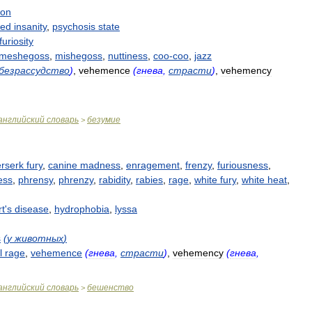
ion
sed
insanity
,
psychosis
state
furiosity
meshegoss
,
mishegoss
,
nuttiness
,
coo
-
coo
,
jazz
безрассудство
)
,
vehemence
(
гнева
,
страсти
)
,
vehemency
английский
словарь
безумие
>
rserk
fury
,
canine
madness
,
enragement
,
frenzy
,
furiousness
,
ess
,
phrensy
,
phrenzy
,
rabidity
,
rabies
,
rage
,
white
fury
,
white
heat
,
t
'
s
disease
,
hydrophobia
,
lyssa
s
(
у
животных
)
l
rage
,
vehemence
(
гнева
,
страсти
)
,
vehemency
(
гнева
,
английский
словарь
бешенство
>