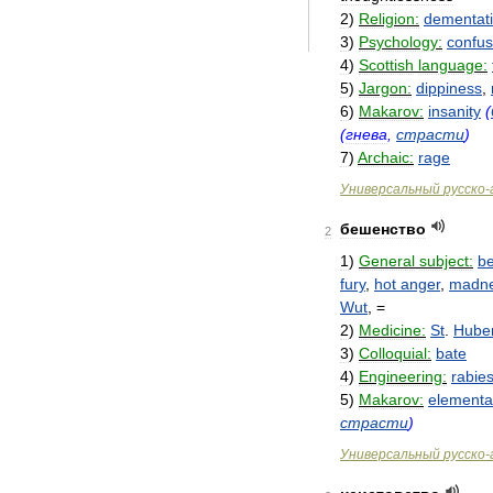
2
)
Religion:
dementat
3
)
Psychology:
confu
4
)
Scottish
language:
5
)
Jargon:
dippiness
,
6
)
Makarov:
insanity
(
(
гнева
,
страсти
)
7
)
Archaic:
rage
Универсальный
русско
-
бешенство
2
1
)
General
subject:
be
fury
,
hot
anger
,
madn
Wut
, =
2
)
Medicine:
St
.
Huber
3
)
Colloquial:
bate
4
)
Engineering:
rabie
5
)
Makarov:
elementa
страсти
)
Универсальный
русско
-