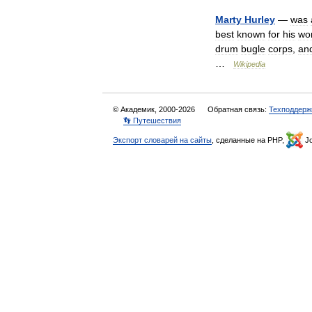
Marty
Hurley
—
was
best
known
for
his
wo
drum
bugle
corps
,
an
…
Wikipedia
© Академик, 2000-2026
Обратная связь:
Техподдерж
👣 Путешествия
Экспорт словарей на сайты
, сделанные на PHP,
Jo