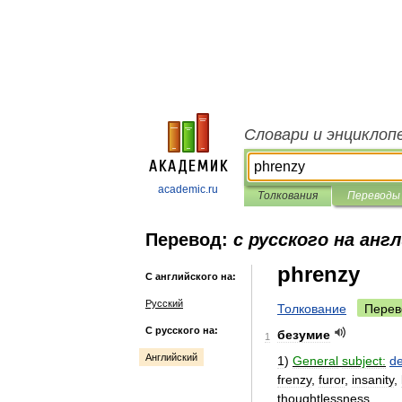
Словари и энциклоп
academic.ru
Толкования
Переводы
Перевод:
с русского на анг
phrenzy
С английского на:
Русский
Толкование
Перев
С русского на:
безумие
1
Английский
1
)
General
subject:
de
frenzy
,
furor
,
insanity
,
thoughtlessness