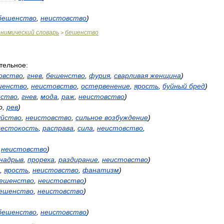
бешенство
,
неистовство
)
онимический
словарь
бешенство
>
тельное:
овство
,
гнев
,
бешенство
,
фурия
,
сварливая
женщина
)
шенство
,
неистовство
,
остервенение
,
ярость
,
буйный
бред
)
нство
,
гнев
,
мода
,
раж
,
неистовство
)
о
,
рев
)
уйство
,
неистовство
,
сильное
возбуждение
)
естокость
,
расправа
,
сила
,
неистовство
,
,
неистовство
)
надрыв
,
прореха
,
раздирание
,
неистовство
)
,
ярость
,
неистовство
,
фанатизм
)
ешенство
,
неистовство
)
ешенство
,
неистовство
)
бешенство
,
неистовство
)