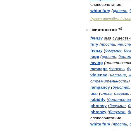
словосочетание:
white
fury
(
ярость
,
Русско
-
английский
син
неистовство
6
frenzy
имя
существи
fury
(
ярость
,
неист
frenzy
(
безумие
,
бе
rage
(
ярость
,
беше
raving
(
неистовств
rampage
(
ярость
,
б
violence
(
насилие
,
ж
стремительность
)
rampancy
(
буйство
tear
(
слеза
,
разрыв
,
rabidity
(
бешенство
phrensy
(
безумие
,
б
phrenzy
(
безумие
,
б
словосочетание:
white
fury
(
ярость
,