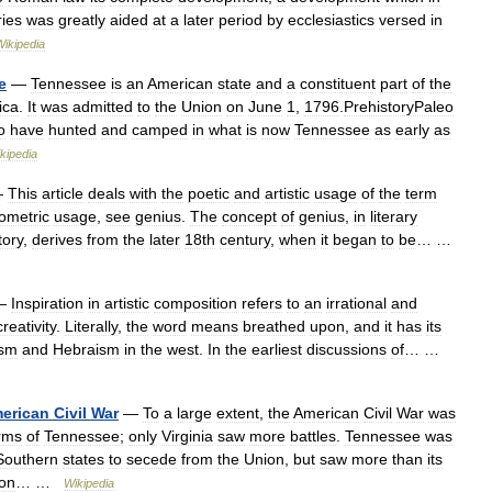
ries
was
greatly
aided
at
a
later
period
by
ecclesiastics
versed
in
Wikipedia
e
—
Tennessee
is
an
American
state
and
a
constituent
part
of
the
ica
.
It
was
admitted
to
the
Union
on
June
1
,
1796
.
PrehistoryPaleo
o
have
hunted
and
camped
in
what
is
now
Tennessee
as
early
as
kipedia
—
This
article
deals
with
the
poetic
and
artistic
usage
of
the
term
ometric
usage
,
see
genius
.
The
concept
of
genius
,
in
literary
tory
,
derives
from
the
later
18th
century
,
when
it
began
to
be
… …
—
Inspiration
in
artistic
composition
refers
to
an
irrational
and
creativity
.
Literally
,
the
word
means
breathed
upon
,
and
it
has
its
ism
and
Hebraism
in
the
west
.
In
the
earliest
discussions
of
… …
erican
Civil
War
—
To
a
large
extent
,
the
American
Civil
War
was
rms
of
Tennessee
;
only
Virginia
saw
more
battles
.
Tennessee
was
Southern
states
to
secede
from
the
Union
,
but
saw
more
than
its
ion
… …
Wikipedia