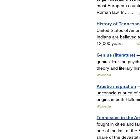
most
European
count
Roman
law
.
In
… …
History
of
Tennesse
United
States
of
Amer
Indians
are
believed
t
12
,
000
years
… …
Wi
Genius
(
literature
)
genius
.
For
the
psych
theory
and
literary
his
Wikipedia
Artistic
inspiration
unconscious
burst
of
origins
in
both
Hellen
Wikipedia
Tennessee
in
the
Am
fought
in
cities
and
fa
one
of
the
last
of
the
share
of
the
devastat