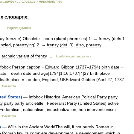
онимический
словарь
неистовство
>
их
словарях:
…
English
syllables
say
frenzee
)
Obsolete
–
noun
(
plural
phrenzies
)
1
. →
frenzy
(
defs
1
enzied
,
phrenzying
)
2
. →
frenzy
(
def
.
3
).
Also
,
phrensy
…
i
archaic
variant
of
frenzy
…
Useful
english
dictionary
nfobox
Person
caption
=
Edward
Gibbon
(
1737
–
1794
)
birth
date
=
ate
=
death
date
and
age
|
1794
|
1
|
16
|
1737
|
4
|
27
birth
place
=
death
place
=
London
,
England
,
UKEdward
Gibbon
(
April
27
,
1737
…
Wikipedia
ted
States
)
—
Infobox
Historical
American
Political
Party
party
ty
party
party
articletitle
=
Federalist
Party
(
United
States
)
active
=
Federalism
,
nationalism
,
industrialization
,
non
interventionism
…
Wikipedia
s
—
Wills
in
the
Ancient
WorldThe
will
,
if
not
purely
Roman
in
o
Roman
law
its
complete
development
,
a
development
which
in