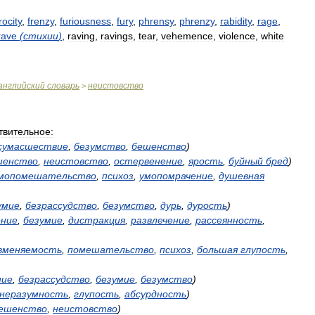
rocity
,
frenzy
,
furiousness
,
fury
,
phrensy
,
phrenzy
,
rabidity
,
rage
,
rave
(
стихии
)
,
raving
,
ravings
,
tear
,
vehemence
,
violence
,
white
английский
словарь
неистовство
>
твительное:
сумасшествие
,
безумство
,
бешенство
)
шенство
,
неистовство
,
остервенение
,
ярость
,
буйный
бред
)
мопомешательство
,
психоз
,
умопомрачение
,
душевная
умие
,
безрассудство
,
безумство
,
дурь
,
дурость
)
ение
,
безумие
,
дистракция
,
развлечение
,
рассеянность
,
вменяемость
,
помешательство
,
психоз
,
большая
глупость
,
ние
,
безрассудство
,
безумие
,
безумство
)
неразумность
,
глупость
,
абсурдность
)
ешенство
,
неистовство
)