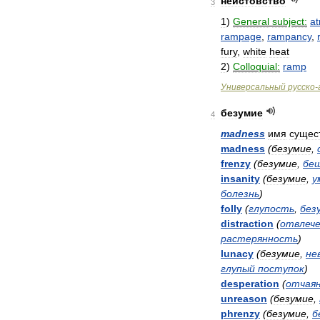
неистовство
3
1
)
General
subject:
at
rampage
,
rampancy
,
fury
,
white
heat
2
)
Colloquial:
ramp
Универсальный
русско
-
безумие
4
madness
имя
сущес
madness
(
безумие
,
frenzy
(
безумие
,
бе
insanity
(
безумие
,
у
болезнь
)
folly
(
глупость
,
без
distraction
(
отвлеч
растерянность
)
lunacy
(
безумие
,
не
глупый
поступок
)
desperation
(
отчая
unreason
(
безумие
,
phrenzy
(
безумие
,
б