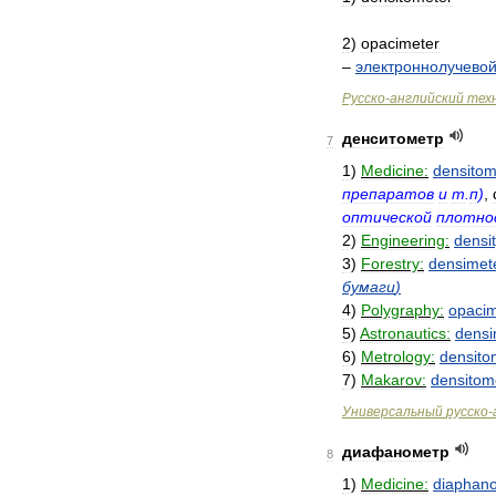
2
)
opacimeter
–
электроннолучево
Русско
-
английский
тех
денситометр
7
1
)
Medicine:
densitom
препаратов
и
т
.
п
)
,
оптической
плотно
2
)
Engineering:
densi
3
)
Forestry:
densimet
бумаги
)
4
)
Polygraphy:
opacim
5
)
Astronautics:
densi
6
)
Metrology:
densito
7
)
Makarov:
densitom
Универсальный
русско
-
диафанометр
8
1
)
Medicine:
diaphan