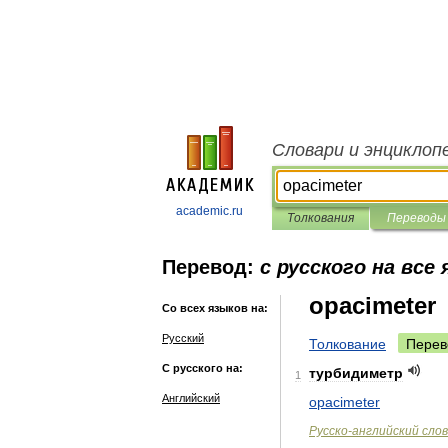
Словари и энциклоп
academic.ru
Толкования
Переводы
Перевод:
с русского на все
opacimeter
Со всех языков на:
Русский
Толкование
Перев
С русского на:
турбидиметр
1
Английский
opacimeter
Русско
-
английский
сло