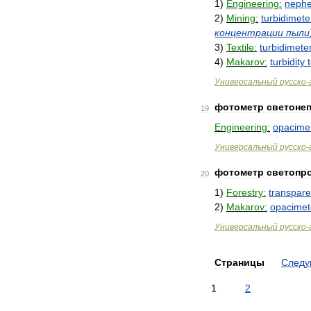
1
)
Engineering:
nephe
2
)
Mining:
turbidimete
концентрации
пыли
3
)
Textile:
turbidimete
4
)
Makarov:
turbidity
Универсальный
русско
-
фотометр
светоне
19
Engineering:
opacime
Универсальный
русско
-
фотометр
светопр
20
1
)
Forestry:
transpar
2
)
Makarov:
opacimet
Универсальный
русско
-
Страницы
След
1
2