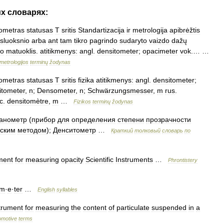
их
словарях:
tometras
statusas
T
sritis
Standartizacija
ir
metrologija
apibrėžtis
sluoksnio
arba
ant
tam
tikro
pagrindo
sudaryto
vaizdo
dažų
io
matuoklis
.
atitikmenys:
angl
.
densitometer
;
opacimeter
vok
.… …
metrologijos
terminų
žodynas
tometras
statusas
T
sritis
fizika
atitikmenys:
angl
.
densitometer
;
itometer
,
n
;
Densometer
,
n
;
Schwärzungsmesser
,
m
rus
.
c
.
densitomètre
,
m
…
Fizikos
terminų
žodynas
анометр
(
прибор
для
определения
степени
прозрачности
ским
методом
);
Денситометр
…
Краткий
толковый
словарь
по
ment
for
measuring
opacity
Scientific
Instruments
…
Phrontistery
im
·
e
·
ter
…
English
syllables
trument
for
measuring
the
content
of
particulate
suspended
in
a
omotive
terms