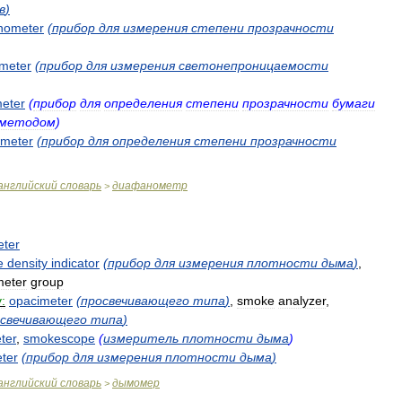
в
)
nometer
(
прибор
для
измерения
степени
прозрачности
meter
(
прибор
для
измерения
светонепроницаемости
eter
(
прибор
для
определения
степени
прозрачности
бумаги
методом
)
ometer
(
прибор
для
определения
степени
прозрачности
английский
словарь
диафанометр
>
ter
e
density
indicator
(
прибор
для
измерения
плотности
дыма
)
,
meter
group
:
opacimeter
(
просвечивающего
типа
)
,
smoke
analyzer
,
освечивающего
типа
)
ter
,
smokescope
(
измеритель
плотности
дыма
)
ter
(
прибор
для
измерения
плотности
дыма
)
английский
словарь
дымомер
>