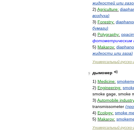
жидкостей
или
газо
2
)
Agriculture:
diapha
воздуха
)
3
)
Forestry:
diaphano
бумаги
)
4
)
Polygraphy:
opacim
фотометрическим
5
)
Makarov:
diaphan
жидкости
или
газа
)
Универсальный
русско
-
дымомер
9
1
)
Medicine:
smokeme
2
)
Engineering:
smok
smoke
gage
,
smoke
3
)
Automobile
industry
transmissometer
(
пр
4
)
Ecology:
smoke
me
5
)
Makarov:
smokeme
Универсальный
русско
-