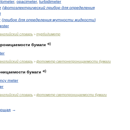
lometer
,
opacimeter
,
turbidimeter
r
(
фотоэлектрический
прибор
для
определения
)
r
(
прибор
для
определения
мутности
жидкости
)
tester
английский
словарь
турбидиметр
>
проницаемости
бумаги
ter
английский
словарь
фотометр
светонепроницаемости
бумаги
>
оницаемости
бумаги
ency
meter
er
английский
словарь
фотометр
светопроницаемости
бумаги
>
ующая
→