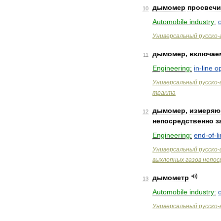
дымомер
просвеч
10
Automobile
industry:
Универсальный
русско
-
дымомер
,
включае
11
Engineering:
in
-
line
o
Универсальный
русско
-
тракта
дымомер
,
измеря
12
непосредственно
з
Engineering:
end
-
of
-
l
Универсальный
русско
-
выхлопных
газов
непос
дымометр
13
Automobile
industry:
Универсальный
русско
-