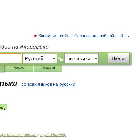
Запомнить сайт
Словарь на свой сайт
RU
едии на Академике
Найти!
Книги
Игры ⚽
 языки
со всех языков на русский
од
варь
по
электронике
турбидиметр
>