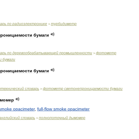
варь
по
радиоэлектронике
турбидиметр
>
проницаемости
бумаги
варь
по
деревообрабатывающей
промышленности
фотометр
>
и
бумаги
проницаемости
бумаги
итехнический
словарь
фотометр
светонепроницаемости
бумаги
>
момер
smoke
opacimeter
,
full
-
flow
smoke
opacimeter
английский
словарь
полнопоточный
дымомер
>