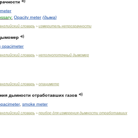
рачности
imeter
ossary:
Opacity
meter
(
дыма
)
английский
словарь
измеритель
непрозрачности
>
дымомер
g
opacimeter
английский
словарь
неполнопоточный
дымомер
>
английский
словарь
опациметр
>
ния
дымности
отработавших
газов
opacimeter
,
smoke
meter
английский
словарь
прибор
для
измерения
дымности
отработавших
>