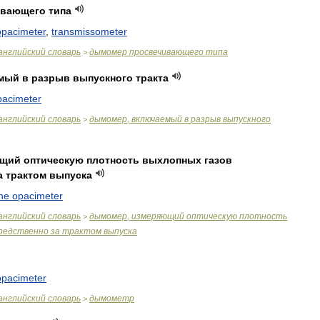
ивающего
типа
opacimeter
,
transmissometer
английский
словарь
дымомер
просвечивающего
типа
>
мый
в
разрыв
выпускного
тракта
pacimeter
английский
словарь
дымомер
,
включаемый
в
разрыв
выпускного
>
ющий
оптическую
плотность
выхлопных
газов
а
трактом
выпуска
ine
opacimeter
английский
словарь
дымомер
,
измеряющий
оптическую
плотность
>
редственно
за
трактом
выпуска
opacimeter
английский
словарь
дымометр
>