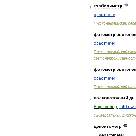
турбидиметр
2
opacimeter
Русско
-
английский
сло
фотометр
светоне
3
opacimeter
Русско
-
английский
сло
светонепроницаемост
фотометр
светоне
4
opacimeter
Русско
-
английский
пол
полнопоточный
ды
5
Engineering:
full
flow
Универсальный
русско
-
денситометр
6
1
)
densitometer