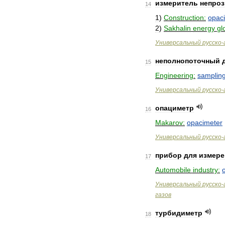
измеритель
непроз
14
1
)
Construction:
opac
2
)
Sakhalin
energy
gl
Универсальный
русско
-
неполнопоточный
15
Engineering:
samplin
Универсальный
русско
-
опациметр
16
Makarov:
opacimeter
Универсальный
русско
-
прибор
для
измере
17
Automobile
industry:
Универсальный
русско
-
газов
турбидиметр
18