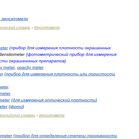
й
денситометр
нический
словарь
денситометр
>
eter
(
прибор
для
измерения
плотности
окрашенных
densitometer
(
фотометрический
прибор
для
измерения
сти
окрашеннных
препаратов
)
ty
meter
,
opacity
meter
er
(
прибор
для
измерения
плотности
или
пористости
eter
meter
meter
(
для
измерения
оптической
плотности
)
eter
(
фото
)
английский
словарь
денситометр
>
ometer
(
прибор
для
определения
степени
прозрачности