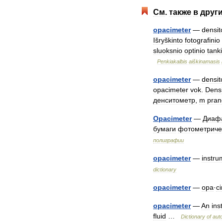
См
.
также
в
друг
opacimeter
—
densi
Išryškinto
fotografinio
sluoksnio
optinio
tank
Penkiakalbis
aiškinamasis
opacimeter
—
densi
opacimeter
vok
.
Dens
денситометр
,
m
pran
Opacimeter
—
Диаф
бумаги
фотометриче
полиграфии
opacimeter
—
instru
dictionary
opacimeter
—
opa
·
c
opacimeter
—
An
ins
fluid
…
Dictionary
of
aut