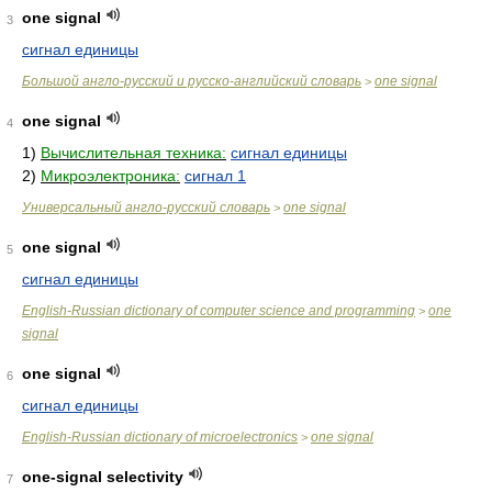
one signal
3
сигнал единицы
Большой англо-русский и русско-английский словарь
one signal
>
one signal
4
1)
Вычислительная техника:
сигнал единицы
2)
Микроэлектроника:
сигнал 1
Универсальный англо-русский словарь
one signal
>
one signal
5
сигнал единицы
English-Russian dictionary of computer science and programming
one
>
signal
one signal
6
сигнал единицы
English-Russian dictionary of microelectronics
one signal
>
one-signal selectivity
7