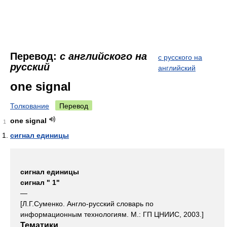
Перевод:
с английского на
с русского на
русский
английский
one signal
Толкование
Перевод
one signal
1
сигнал единицы
сигнал единицы
сигнал " 1"
—
[Л.Г.Суменко. Англо-русский словарь по
информационным технологиям. М.: ГП ЦНИИС, 2003.]
Тематики