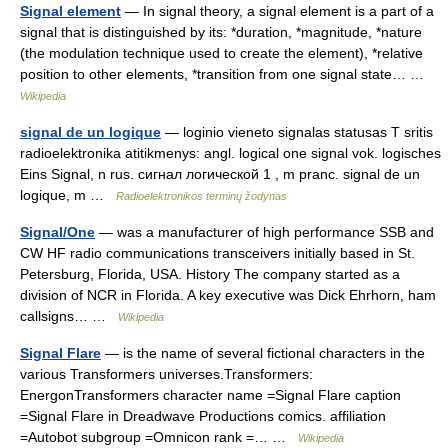
Signal element
— In signal theory, a signal element is a part of a
signal that is distinguished by its: *duration, *magnitude, *nature
(the modulation technique used to create the element), *relative
position to other elements, *transition from one signal state… …
Wikipedia
signal de un logique
— loginio vieneto signalas statusas T sritis
radioelektronika atitikmenys: angl. logical one signal vok. logisches
Eins Signal, n rus. сигнал логической 1 , m pranc. signal de un
logique, m …
Radioelektronikos terminų žodynas
Signal/One
— was a manufacturer of high performance SSB and
CW HF radio communications transceivers initially based in St.
Petersburg, Florida, USA. History The company started as a
division of NCR in Florida. A key executive was Dick Ehrhorn, ham
callsigns… …
Wikipedia
Signal Flare
— is the name of several fictional characters in the
various Transformers universes.Transformers:
EnergonTransformers character name =Signal Flare caption
=Signal Flare in Dreadwave Productions comics. affiliation
=Autobot subgroup =Omnicon rank =… …
Wikipedia