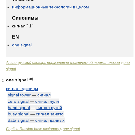
информационные технологии в целом
Синонимы
сигнал " 1"
EN
one signal
Англо-русский словарь нормативно-технической терминологии
one
>
signal
one signal
2
сигнал единицы
signal tower
—
сигнал
zero signal
—
сигнал нуля
hand signal
—
сигнал рукой
busy signal
—
сигнал занято
data signal
—
сигнал данных
English-Russian base dictionary
one signal
>