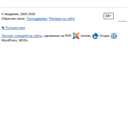
© Академик, 2000-2026
18+
Обратная связь:
Техподдержка
,
Реклама на сайте
👣 Путешествия
Экспорт словарей на сайты
, сделанные на PHP,
Joomla,
Drupal,
WordPress, MODx.