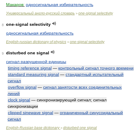
Макаров:
односигнальная избирательность
Универсальный англо-русский словарь
one-signal selectivity
>
one-signal selectivity
8
односигнальная избирательность
English-russian dictionary of physics
one-signal selectivity
>
disturbed one signal
9
сигнал разрушенной единицы
timing reference signal
—
контрольный сигнал точного времени
standard measuring signal
—
стандартный испытательный
сигнал
overflow signal
—
сигнал занятости всех соединительных
линий
clock signal
— синхронизирующий сигнал; сигнал
синхронизации
clipped sinewave signal
—
ограниченный синусоидальный
сигнал
English-Russian base dictionary
disturbed one signal
>