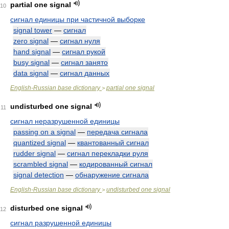
partial one signal
10
сигнал единицы при частичной выборке
signal tower
—
сигнал
zero signal
—
сигнал нуля
hand signal
—
сигнал рукой
busy signal
—
сигнал занято
data signal
—
сигнал данных
English-Russian base dictionary
partial one signal
>
undisturbed one signal
11
сигнал неразрушенной единицы
passing on a signal
—
передача сигнала
quantized signal
—
квантованный сигнал
rudder signal
—
сигнал перекладки руля
scrambled signal
—
кодированный сигнал
signal detection
—
обнаружение сигнала
English-Russian base dictionary
undisturbed one signal
>
disturbed one signal
12
сигнал разрушенной единицы