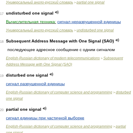
Универсальный англо-русский словарь
partial one signal
>
undisturbed one signal
17
Вычислительная техника:
сигнал неразрушенной единицы
Универсальный англо-русский словарь
undisturbed one signal
>
Subsequent Address Message with One Signal (SAO)
18
последующее адресное сообщение с одним сигналом
English-Russian dictionary of modern telecommunications
Subsequent
>
Address Message with One Signal (SAO)
disturbed one signal
19
сигнал разрушенной единицы
English-Russian dictionary of computer science and programming
disturbed
>
one signal
partial one signal
20
сигнал единицы при частичной выборке
English-Russian dictionary of computer science and programming
partial
>
one signal