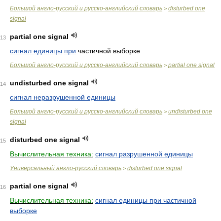
Большой англо-русский и русско-английский словарь
disturbed one
>
signal
partial one signal
13
сигнал единицы
при
частичной выборке
Большой англо-русский и русско-английский словарь
partial one signal
>
undisturbed one signal
14
сигнал неразрушенной единицы
Большой англо-русский и русско-английский словарь
undisturbed one
>
signal
disturbed one signal
15
Вычислительная техника:
сигнал разрушенной единицы
Универсальный англо-русский словарь
disturbed one signal
>
partial one signal
16
Вычислительная техника:
сигнал единицы при частичной
выборке