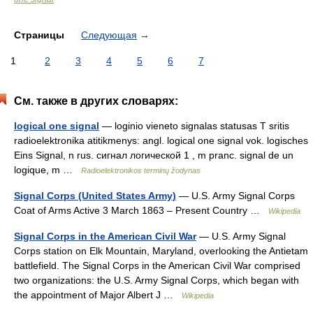
Страницы
Следующая
→
1
2
3
4
5
6
7
См. также в других словарях:
logical one signal
— loginio vieneto signalas statusas T sritis
radioelektronika atitikmenys: angl. logical one signal vok. logisches
Eins Signal, n rus. сигнал логической 1 , m pranc. signal de un
logique, m …
Radioelektronikos terminų žodynas
Signal Corps (United States Army)
— U.S. Army Signal Corps
Coat of Arms Active 3 March 1863 – Present Country …
Wikipedia
Signal Corps in the American Civil War
— U.S. Army Signal
Corps station on Elk Mountain, Maryland, overlooking the Antietam
battlefield. The Signal Corps in the American Civil War comprised
two organizations: the U.S. Army Signal Corps, which began with
the appointment of Major Albert J …
Wikipedia