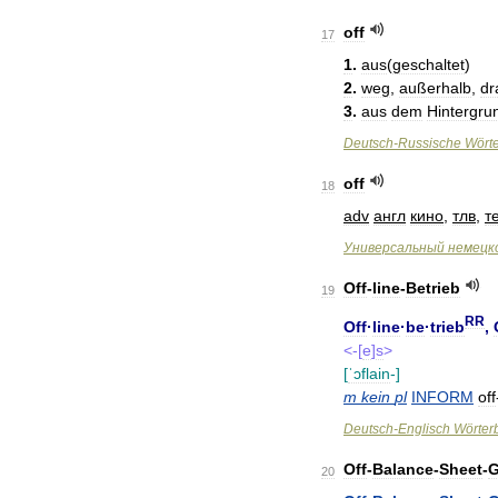
off
17
1
.
aus
(
geschaltet
)
2
.
weg
,
außerhalb
,
dr
3
.
aus
dem
Hintergru
Deutsch
-
Russische
Wört
off
18
adv
англ
кино
,
тлв
,
т
Универсальный
немецк
Off
-
line
-
Betrieb
19
RR
Off
·
line
·
be
·
trieb
,
<-[
e
]
s
>
[
ˈɔflain
-]
m
kein
pl
INFORM
off
Deutsch
-
Englisch
Wörter
Off
-
Balance
-
Sheet
-
G
20