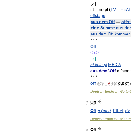
[
ɔf
]
nt
-,
no
pl
(
TV
,
THEAT
offstage
aus
dem
Off
—
offs
eine
Stimme
aus
de
aus
dem
Off
kommen
* * *
Off
<-
s
>
[
ɔf
]
nt
kein
pl
MEDIA
aus
dem
\
Off
offstag
* * *
off
adv
TV
etc
out
of
Deutsch
-
Englisch
Wörter
Off
7
Off
n
(
unv
)
:
FILM
,
rtv
Deutsch
-
Polnisch
Wörter
Off
8