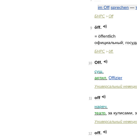
im
Off
sprechen
—
БНРС
Off
>
öff
.
9
=
öffentlich
официальный
;
госуд
БНРС
öff
.
>
Off
.
10
сущ
.
артил
.
Offizier
Универсальный
немецк
off
11
нареч
.
театр
.
за
кулисами
,
з
Универсальный
немецк
off
.
12