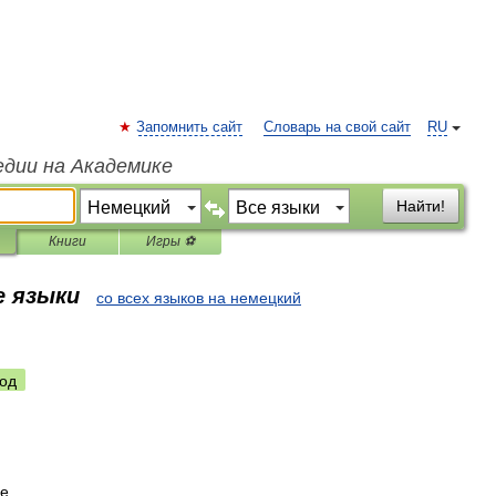
Запомнить сайт
Словарь на свой сайт
RU
едии на Академике
Найти!
Книги
Игры ⚽
е языки
со всех языков на немецкий
од
ge