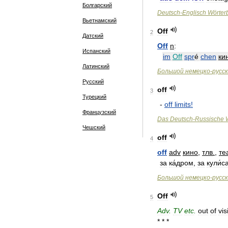
Болгарский
Deutsch
-
Englisch
Wörter
Вьетнамский
Off
2
Датский
Off
n
:
Испанский
im
Off
spr
é
chen
ки
Латинский
Большой
немецко
-
русс
Русский
off
3
Турецкий
-
off
limits
!
Французский
Das
Deutsch
-
Russische
Чешский
off
4
off
adv
кино
,
тлв
.
,
те
за
ка́дром
,
за
кули́с
Большой
немецко
-
русс
Off
5
Adv
.
TV
etc
.
out
of
vis
* * *