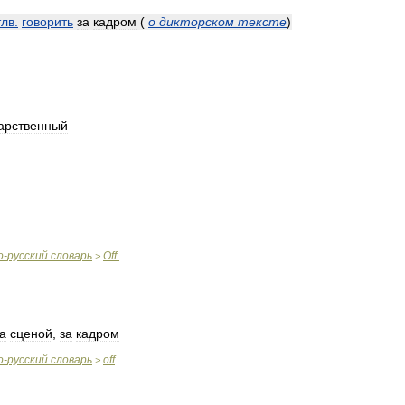
тлв
.
говорить
за
кадром
(
о
дикторском
тексте
)
арственный
о
-
русский
словарь
Off
.
>
а
сценой
,
за
кадром
о
-
русский
словарь
off
>