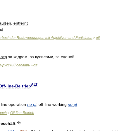
außen
,
entfernt
nd
erbuch
der
Redewendungen
mit
Adjektiven
und
Partizipien
off
>
еатр
за
кадром
,
за
кулисами
,
за
сценой
о
-
русский
словарь
off
>
ALT
Off
-
line
-
Be
·
trieb
-
line
operation
no
pl
,
off
-
line
working
no
pl
buch
Off
-
line
-
Betrieb
>
eschäft