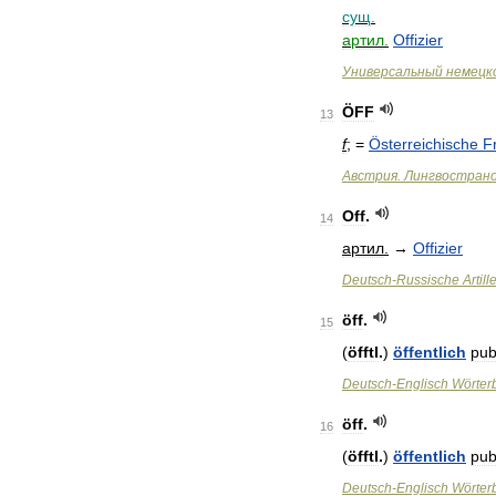
сущ
.
артил
.
Offizier
Универсальный
немецк
ÖFF
13
f
; =
Österreichische
Fr
Австрия
.
Лингвострано
Off
.
14
артил
.
→
Offizier
Deutsch
-
Russische
Artill
öff
.
15
(
öfftl
.
)
öffentlich
pub
Deutsch
-
Englisch
Wörter
öff
.
16
(
öfftl
.
)
öffentlich
pub
Deutsch
-
Englisch
Wörter