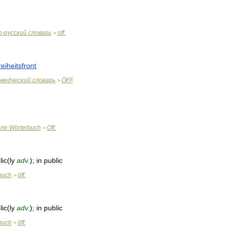
о
-
русский
словарь
off
.
>
eiheitsfront
ведческий
словарь
ÖFF
>
erie
Wörterbuch
Off
.
>
lic
(
ly
adv
.
);
in
public
buch
öff
.
>
lic
(
ly
adv
.
);
in
public
buch
öff
.
>