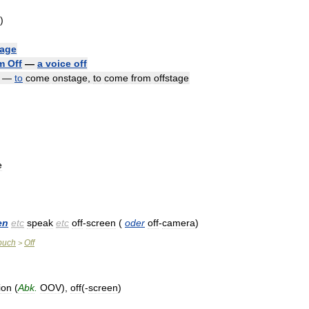
)
tage
m
Off
—
a
voice
off
—
to
come
onstage
,
to
come
from
offstage
e
en
etc
speak
etc
off
-
screen
(
oder
off
-
camera
)
buch
Off
>
ion
(
Abk
.
OOV
),
off
(-
screen
)