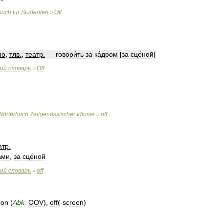
buch
für
Studenten
Off
>
но
,
тлв
.
,
театр
.
—
говори́ть
за
ка́дром
[
за
сце́ной
]
кий
словарь
Off
>
Wörterbuch
Zeitgenössischer
Idiome
off
>
атр
.
ами
,
за
сце́ной
кий
словарь
off
>
ion
(
Abk
.
OOV
),
off
(-
screen
)