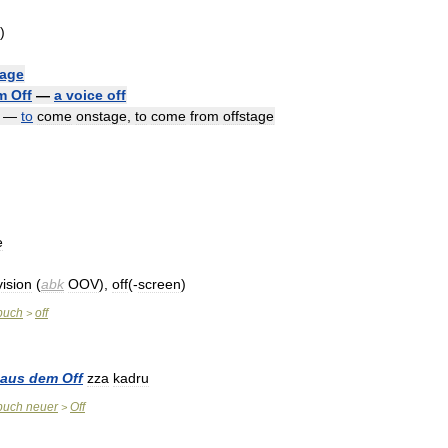
)
tage
m
Off
—
a
voice
off
—
to
come
onstage
,
to
come
from
offstage
e
vision
(
abk
OOV
),
off
(-
screen
)
buch
off
>
aus
dem
Off
zza
kadru
buch
neuer
Off
>