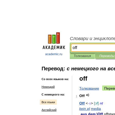
Словари и энциклоп
academic.ru
Толкования
Переводы
Перевод:
с немецкого на вс
off
Со всех языков на:
Немецкий
Толкование
Перев
С немецкого на:
Off
1
Все языки
Off
<
-
s
>
[
ɔf
]
nt
kein
pl
media
Английский
aus
dem
\
Off
offsta