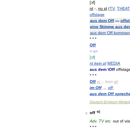
[
ɔf
]
nt
-,
no
pl
(
TV
,
THEAT
offstage
aus
dem
Off
—
offs
eine
Stimme
aus
de
aus
dem
Off
kommen
* * *
Off
<-
s
>
[
ɔf
]
nt
kein
pl
MEDIA
aus
dem
\
Off
offstag
* * *
Off
n
;
-
,
kein
pl
:
im
Off
→
off
;
aus
dem
Off
sprech
Deutsch
-
Englisch
Wörter
off
6
Adv
.
TV
etc
.
out
of
vis
* * *