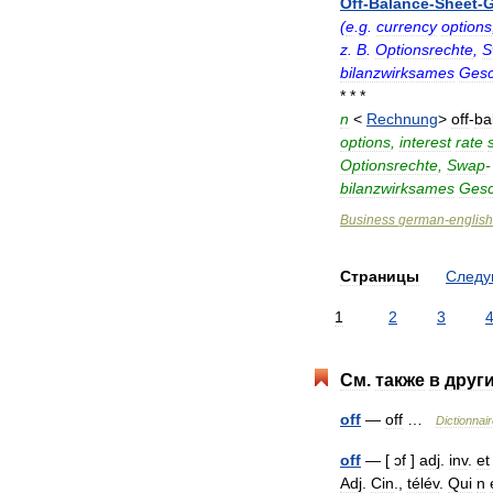
Off
-
Balance
-
Sheet
-
G
(
e
.
g
.
currency
options
z
.
B
.
Optionsrechte
,
S
bilanzwirksames
Gesc
* * *
n
<
Rechnung
>
off
-
ba
options
,
interest
rate
Optionsrechte
,
Swap
bilanzwirksames
Gesc
Business
german
-
english
Страницы
След
1
2
3
См
.
также
в
друг
off
—
off
…
Dictionnai
off
— [
ɔf
]
adj
.
inv
.
et
Adj
.
Cin
.,
télév
.
Qui
n