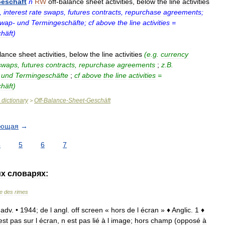
eschäft
n
RW
off
-
balance
sheet
activities
,
below
the
line
activities
,
interest
rate
swaps
,
futures
contracts
,
repurchase
agreements
;
wap
-
und
Termingeschäfte
;
cf
above
the
line
activities
=
häft
)
lance
sheet
activities
,
below
the
line
activities
(
e
.
g
.
currency
swaps
,
futures
contracts
,
repurchase
agreements
;
z
.
B
.
-
und
Termingeschäfte
;
cf
above
the
line
activities
=
häft
)
dictionary
Off
-
Balance
-
Sheet
-
Geschäft
>
ующая
→
4
5
6
7
их
словарях:
re
des
rimes
adv
. •
1944
;
de
l
angl
.
off
screen
«
hors
de
l
écran
»
♦
Anglic
.
1
♦
est
pas
sur
l
écran
,
n
est
pas
lié
à
l
image
;
hors
champ
(
opposé
à