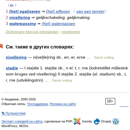
〈m.〉
1
(het) egaliseren
⇒
(het) effenen
〈
van een terrein
〉
2
nivellering
⇒
gelijkschakeling, gelijkmaking
3
waterpassing
⇒
(het) waterpassen
Dictionnaire français-néerlandais
nivellement
>
См. также в других словарях:
nivellering
— ni|vel|le|ring sb., en, er, erne …
Dansk ordbog
stadie
— I sta|die 1. sta|die sb., n el. t, r, rne (lodretstillet målestok
som bruges ved nivellering) II sta|die 2. sta|die (el. stadium) sb., t,
r, rne (udviklingstrin) …
Dansk ordbog
© Академик, 2000-2026
18+
Обратная связь:
Техподдержка
,
Реклама на сайте
👣 Путешествия
Экспорт словарей на сайты
, сделанные на PHP,
Joomla,
Drupal,
WordPress, MODx.