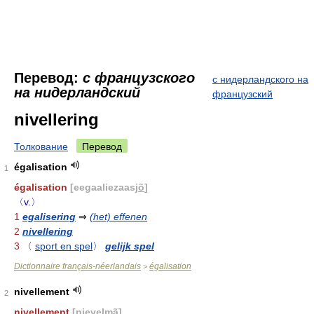
Перевод:
с французского
с нидерландского на
на нидерландский
французский
nivellering
Толкование
Перевод
égalisation
1
égalisation
[eegaaliezaasj
õ
]
〈v.〉
1
egalisering
⇒
(het) effenen
2
nivellering
3
〈
sport en spel
〉
gelijk spel
Dictionnaire français-néerlandais
égalisation
>
nivellement
2
nivellement
[nievelm
ã
]