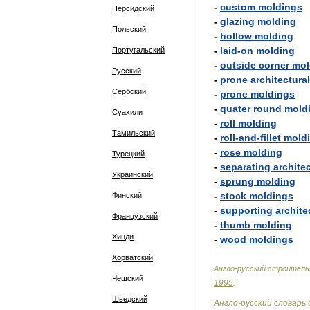
-
custom
moldings
Персидский
-
glazing
molding
Польский
-
hollow
molding
-
laid
-
on
molding
Португальский
-
outside
corner
mol
Русский
-
prone
architectural
Сербский
-
prone
moldings
-
quater
round
mold
Суахили
-
roll
molding
Тамильский
-
roll
-
and
-
fillet
mold
-
rose
molding
Турецкий
-
separating
architec
Украинский
-
sprung
molding
-
stock
moldings
Финский
-
supporting
archite
Французский
-
thumb
molding
Хинди
-
wood
moldings
Хорватский
Англо
-
русский
строитель
Чешский
1995
.
Шведский
Англо
-
русский
словарь