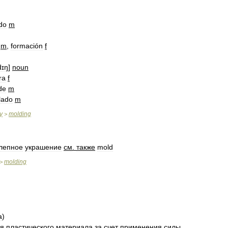
do
m
m
,
formación
f
dɪŋ
]
noun
ra
f
de
m
lado
m
y
molding
>
лепное
украшение
см
.
также
mold
molding
>
а
)
ия
пластического
материала
за
счет
применения
силы
.