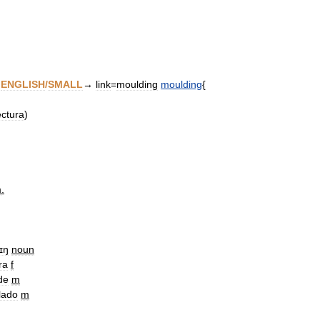
ENGLISH
/
SMALL
→
link
=
moulding
moulding
{
ectura
)
m
.
ɪŋ
noun
ra
f
de
m
lado
m