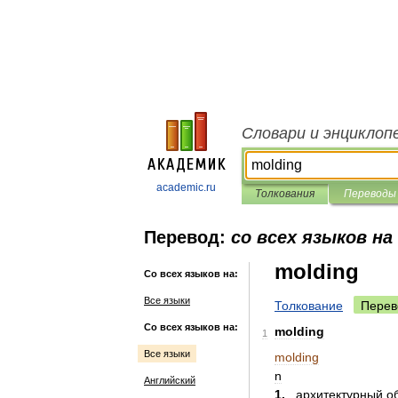
Словари и энциклоп
academic.ru
Толкования
Переводы
Перевод:
со всех языков на
molding
Со всех языков на:
Все языки
Толкование
Перев
Со всех языков на:
molding
1
Все языки
molding
n
Английский
1
.
архитектурный
о