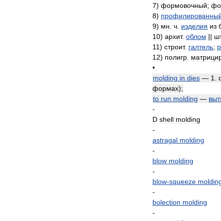
7
)
формовочный
;
фо
8
)
профилированны
9
)
мн
.
ч
.
изделия
из
10
)
архит
.
облом
||
ш
11
)
строит
.
галтель
;
р
12
)
полигр
.
матрици
•
molding
in
dies
—
1
.
формах
);
to
run
molding
—
выт
-
D
shell
molding
-
astragal
molding
-
blow
molding
-
blow
-
squeeze
moldin
-
bolection
molding
-