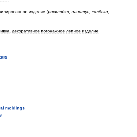
илированное
изделие
(
раскладка
,
плинтус
,
калёвка
,
ливка
,
декоративное
погонажное
лепное
изделие
ngs
g
al
moldings
g