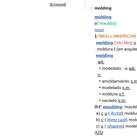
Эстонский
molding
2
molding
tr
['
məʊldɪŋ
]
noun
1
SMALLAMERICAN
molding
['
mo:ldɪŋ
]
n
:
moldura
f
(
en
arquit
molding
adj
.
•
modelado
, -
a
adj
.
n
.
•
amoldamiento
s
.
•
modelado
s
.
m
.
•
moldura
s
.
f
.
•
vaciado
s
.
m
.
BrE
moulding
'
məʊld
a
)
c
u
(
Archit
)
moldu
b
)
c
(
thing
cast
)
mol
c
)
u
(
shaping
)
mode
(
US
)