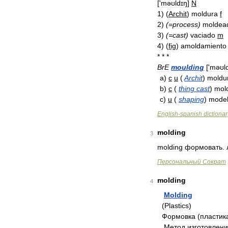
['
mǝʊldɪŋ
]
N
1
)
(
Archit
)
moldura
f
2
)
(=
process
)
moldea
3
)
(=
cast
)
vaciado
m
4
)
(
fig
)
amoldamiento
* * *
BrE
moulding
['
məʊl
a
)
c
u
(
Archit
)
moldu
b
)
c
(
thing
cast
)
mol
c
)
u
(
shaping
)
mode
English
-
spanish
dictionar
molding
3
molding
формовать
.
Персональный
Сократ
molding
4
Molding
(
Plastics
)
Формовка
(
пластик
Метод
изготовлен