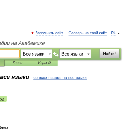
Запомнить сайт
Словарь на свой сайт
RU
едии на Академике
Найти!
Книги
Игры ⚽
 все языки
со всех языков на все языки
од
блом