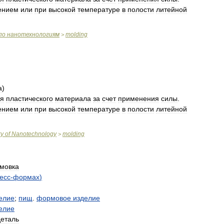
ением
или
при
высокой
температуре
в
полости
литейной
по
нанотехнологиям
molding
>
а
)
ия
пластического
материала
за
счет
применения
силы
.
ением
или
при
высокой
температуре
в
полости
литейной
ry
of
Nanotechnology
molding
>
мовка
есс
-
формах
)
елие
;
пищ
.
формовое
изделие
елие
деталь