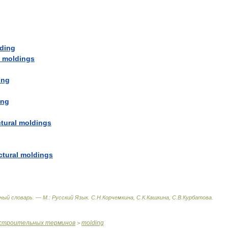
ding
moldings
ing
ing
tural
moldings
ctural
moldings
ный
словарь
. —
М
.
:
Русский
Язык
.
С
.
Н
.
Корчемкина
,
С
.
К
.
Кашкина
,
С
.
В
.
Курбатова
.
строительных
терминов
molding
>