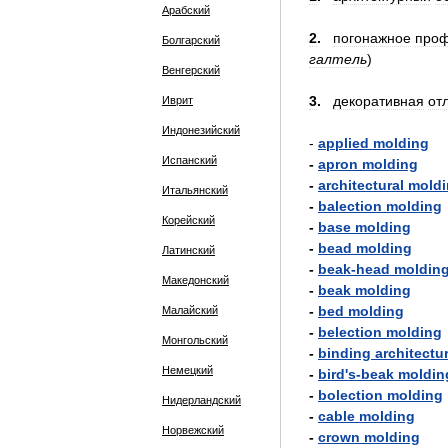
Арабский
2
.
погонажное
проф
Болгарский
галтель
)
Венгерский
3
.
декоративная
от
Иврит
Индонезийский
-
applied
molding
Испанский
-
apron
molding
-
architectural
moldi
Итальянский
-
balection
molding
Корейский
-
base
molding
-
bead
molding
Латинский
-
beak
-
head
moldin
Македонский
-
beak
molding
-
bed
molding
Малайский
-
belection
molding
Монгольский
-
binding
architectur
Немецкий
-
bird
'
s
-
beak
moldin
-
bolection
molding
Нидерландский
-
cable
molding
Норвежский
-
crown
molding