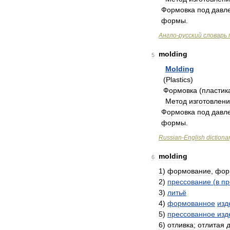
Формовка
под
давл
формы
.
Англо
-
русский
словарь
molding
5
Molding
(
Plastics
)
Формовка
(
пластик
Метод
изготовлен
Формовка
под
давл
формы
.
Russian
-
English
dictiona
molding
6
1
)
формование
,
фор
2
)
прессование
(
в
пр
3
)
литьё
4
)
формованное
изд
5
)
прессованное
изд
6
)
отливка
;
отлитая