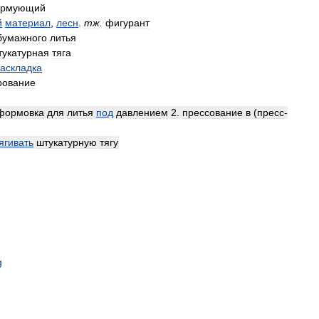
рмующий
й
материал
,
лесн
.
тж
.
фигурант
бумажного
литья
тукатурная
тяга
аскладка
рование
формовка
для
литья
под
давлением
2
.
прессование
в
(
пресс
-
ягивать
штукатурную
тягу
g