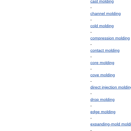
cast
molding
-
channel
molding
-
cold
molding
-
compression
molding
-
contact
molding
-
core
molding
-
cove
molding
-
direct
injection
moldin
-
drop
molding
-
edge
molding
-
expanding
-
mold
mold
-