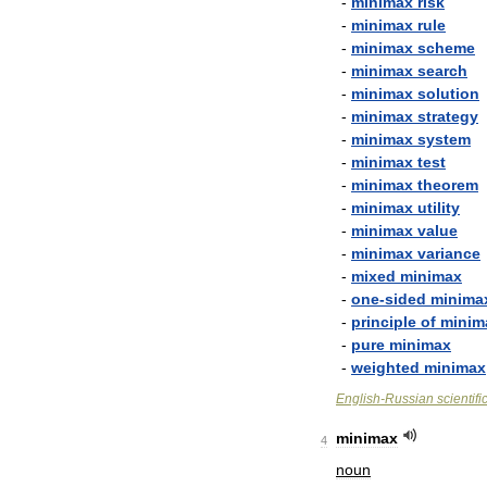
-
minimax
risk
-
minimax
rule
-
minimax
scheme
-
minimax
search
-
minimax
solution
-
minimax
strategy
-
minimax
system
-
minimax
test
-
minimax
theorem
-
minimax
utility
-
minimax
value
-
minimax
variance
-
mixed
minimax
-
one
-
sided
minima
-
principle
of
minim
-
pure
minimax
-
weighted
minimax
English
-
Russian
scientifi
minimax
4
noun