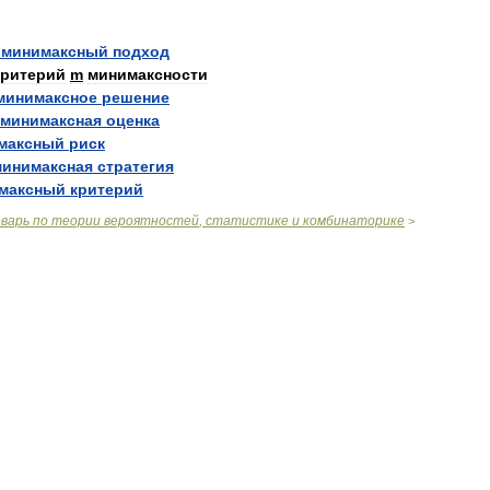
минимаксный
подход
критерий
m
минимаксности
минимаксное
решение
минимаксная
оценка
максный
риск
минимаксная
стратегия
максный
критерий
оварь
по
теории
вероятностей
,
статистике
и
комбинаторике
>