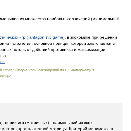
именьшее
из
множества
наибольших
значений
(
минимальный
стических
игр
(
antagonistic
game
),
в
экономике
при
решении
ений
-
стратегия
,
основной
принцип
которой
заключается
в
венных
потерь
от
действий
противника
и
максимизации
ыша
rch
й
словарь
терминов
и
сокращений
по
ВТ
,
Интернету
и
inimax
й
,
теории
игр
(
матричных
) -
наименьший
из
всех
ементов
строк
платежной
матрицы
.
Критерий
минимакса
в