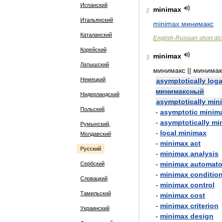
Испанский
minimax
2
Итальянский
minimax
минимакс
Каталанский
English
-
Russian
short
dic
Корейский
minimax
3
Латышский
минимакс
||
минимак
Немецкий
asymptotically
loga
минимаксный
Нидерландский
asymptotically
min
Польский
-
asymptotic
minim
-
asymptotically
mi
Румынский,
-
local
minimax
Молдавский
-
minimax
act
Русский
-
minimax
analysis
-
minimax
automat
Сербский
-
minimax
conditio
Словацкий
-
minimax
control
Тамильский
-
minimax
cost
-
minimax
criterion
Украинский
-
minimax
design