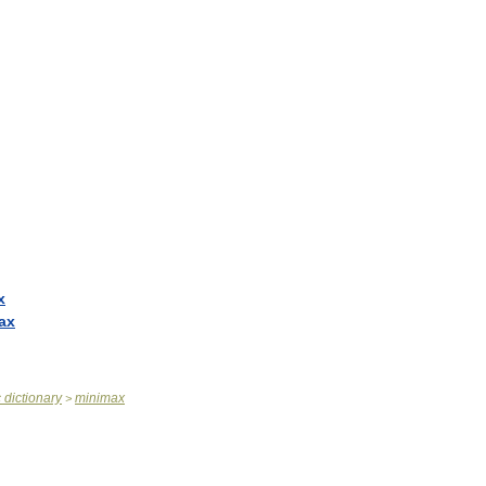
x
ax
c
dictionary
minimax
>