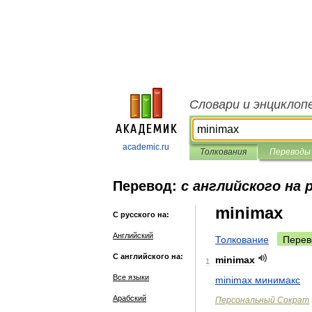
Словари и энциклоп
academic.ru
Толкования
Переводы
Перевод:
с английского на 
minimax
С русского на:
Английский
Толкование
Перев
С английского на:
minimax
1
Все языки
minimax
минимакс
Арабский
Персональный
Сократ