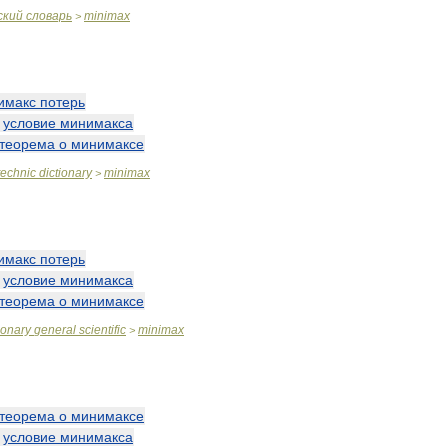
ский
словарь
minimax
>
имакс
потерь
—
условие
минимакса
теорема
о
минимаксе
technic
dictionary
minimax
>
имакс
потерь
—
условие
минимакса
теорема
о
минимаксе
ionary
general
scientific
minimax
>
теорема
о
минимаксе
—
условие
минимакса