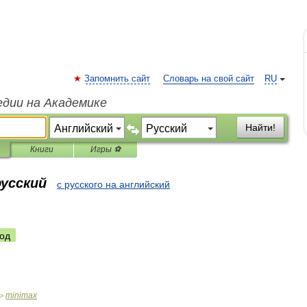
Запомнить сайт
Словарь на свой сайт
RU
едии на Академике
Найти!
Книги
Игры ⚽
русский
с русского на английский
од
minimax
>