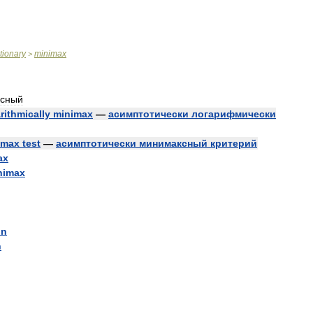
tionary
minimax
>
сный
rithmically
minimax
—
асимптотически
логарифмически
imax
test
—
асимптотически
минимаксный
критерий
ax
nimax
on
n