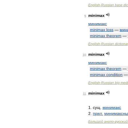
English
-
Russian
base
dic
minimax
9
минимакс
minimax
loss
—
мин
minimax
theorem
—
English
-
Russian
dictiona
minimax
10
минимакс
minimax
theorem
—
minimax
condition
English
-
Russian
big
medi
minimax
11
1
.
сущ
.
минимакс
2
.
прил
.
минимаксны
Большой
англо
-
русский