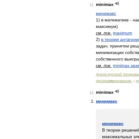
minimax
12
минимакс
1
)
в
математике
-
на
максимум
)
см
.
тж
.
maximum
2
)
в
теории
антагони
задач
,
принятии
реш
минимизации
собст
собственного
выигр
см
.
тж
.
minimax
sea
Англо
-
русский
толковы
программированию
.
m
>
minimax
13
минимакс
минимакс
В
теории
решени
максимальных
эл