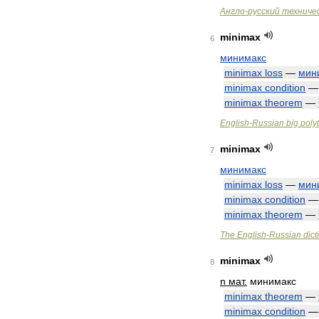
Англо
-
русский
техниче
minimax
6
минимакс
minimax
loss
—
мин
minimax
condition
minimax
theorem
—
English
-
Russian
big
poly
minimax
7
минимакс
minimax
loss
—
мин
minimax
condition
minimax
theorem
—
The
English
-
Russian
dict
minimax
8
n
мат
.
минимакс
minimax
theorem
—
minimax
condition