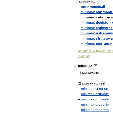
минимакс
m
минимаксный
minimax
approach
minimax
criterion
minimax
decision
minimax
estimator
minimax
risk
мини
minimax
strategy
minimax
test
мини
Английский
-
русский
сл
minimax
minimax
5
1
)
минимакс
2
)
минимаксный
–
minimax
criterion
–
minimax
estimate
–
minimax
principle
–
minimax
property
–
minimax
theorem