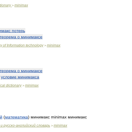
tionary
minimax
>
имакс
потерь
теорема
о
минимаксе
ry
of
Information
technology
minimax
>
теорема
о
минимаксе
—
условие
минимакса
cal
dictionary
minimax
>
й
(
математика
)
минимакс
minimax
минимакс
и
русско
-
английский
словарь
minimax
>