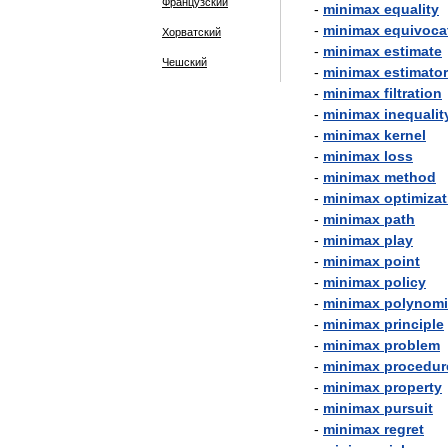
Французский
-
minimax
equality
-
minimax
equivoca
Хорватский
-
minimax
estimate
Чешский
-
minimax
estimator
-
minimax
filtration
-
minimax
inequalit
-
minimax
kernel
-
minimax
loss
-
minimax
method
-
minimax
optimizat
-
minimax
path
-
minimax
play
-
minimax
point
-
minimax
policy
-
minimax
polynomi
-
minimax
principle
-
minimax
problem
-
minimax
procedur
-
minimax
property
-
minimax
pursuit
-
minimax
regret