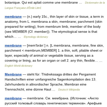
botanique. Qui est aplati comme une membrane …
Dictionnaire de la
Langue Française d'Émile Littré
membrane
— (n.) early 15c., thin layer of skin or tissue, a term in
anatomy, from L. membrana a skin, membrane; parchment (skin
prepared for writing), from membrum limb, member of the body
(see MEMBER (Cf. member)). The etymological sense is that
which… …
Etymology dictionary
membrane
— [mem′brān΄] n. [L membrana, membrane, fine skin,
parchment < membrum,MEMBER] 1. a thin, soft, pliable sheet or
layer, especially of animal or vegetable tissue, serving as a
covering or lining, as for an organ or cell 2. any thin, flexible… …
English World dictionary
Membrane
— steht für: Thidrekssaga drittes der Pergament
Handschriften einer umfangreiche Sagenkompilation des 13.
Jahrhunderts in altnordischer Sprache, Membran eine
Trennschicht, eine dünne Haut …
Deutsch Wikipedia
membrane
— membrane. См. мембрана. (Источник: «Англо
русский толковый словарь генетических терминов». Арефьев