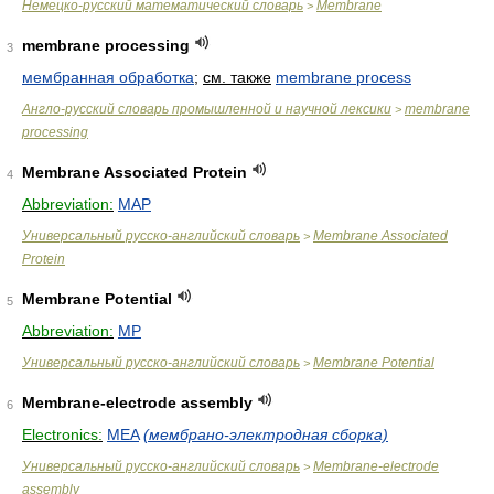
Немецко-русский математический словарь
Membrane
>
membrane processing
3
мембранная обработка
;
см. также
membrane process
Англо-русский словарь промышленной и научной лексики
membrane
>
processing
Membrane Associated Protein
4
Abbreviation:
MAP
Универсальный русско-английский словарь
Membrane Associated
>
Protein
Membrane Potential
5
Abbreviation:
MP
Универсальный русско-английский словарь
Membrane Potential
>
Membrane-electrode assembly
6
Electronics:
MEA
(мембрано-электродная сборка)
Универсальный русско-английский словарь
Membrane-electrode
>
assembly