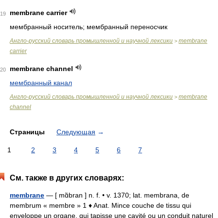
membrane carrier
19
мембранный носитель; мембранный переносчик
Англо-русский словарь промышленной и научной лексики
membrane
>
carrier
membrane channel
20
мембранный канал
Англо-русский словарь промышленной и научной лексики
membrane
>
channel
Страницы
Следующая
→
1
2
3
4
5
6
7
См. также в других словарях:
membrane
— [ mɑ̃bran ] n. f. • v. 1370; lat. membrana, de
membrum « membre » 1 ♦ Anat. Mince couche de tissu qui
enveloppe un organe, qui tapisse une cavité ou un conduit naturel