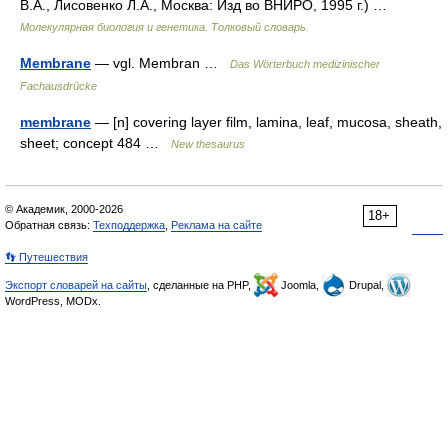
В.А., Лисовенко Л.А., Москва: Изд во ВНИРО, 1995 г.) …
Молекулярная биология и генетика. Толковый словарь.
Membrane
— vgl. Membran …
Das Wörterbuch medizinischer
Fachausdrücke
membrane
— [n] covering layer film, lamina, leaf, mucosa, sheath,
sheet; concept 484 …
New thesaurus
© Академик, 2000-2026
18+
Обратная связь:
Техподдержка
,
Реклама на сайте
👣 Путешествия
Экспорт словарей на сайты
, сделанные на PHP,
Joomla,
Drupal,
WordPress, MODx.