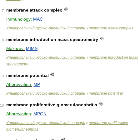
membrane attack complex
7
Immunology:
MAC
Универсальный русско-английский словарь
membrane attack complex
>
membrane introduction mass spectrometry
8
Makarov:
MIMS
Универсальный русско-английский словарь
membrane introduction mass
>
spectrometry
membrane potential
9
Abbreviation:
MP
Универсальный русско-английский словарь
membrane potential
>
membrane proliferative glomerulonephritis
10
Abbreviation:
MPGN
Универсальный русско-английский словарь
membrane proliferative
>
glomerulonephritis