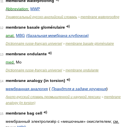
membrane waterproofing
11
Abbreviation:
MWP
Универсальный русско-английский словарь
membrane waterproofing
>
membrane basale glomérulaire
12
anat.
MBG
(базальная мембрана клубочков)
Dictionnaire russe-français universel
membrane basale glomérulaire
>
membrane ondulante
13
med.
Mo
Dictionnaire russe-français universel
membrane ondulante
>
membrane analogy (in torsion)
14
мембранная аналогия
(
Прандтля в задаче кручения
)
Англо-русский словарь промышленной и научной лексики
membrane
>
analogy (in torsion)
membrane bag cell
15
мембранный электролизёр с «мешочным» окислителем
;
см.