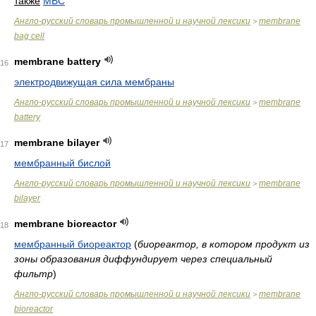
также
MBC
Англо-русский словарь промышленной и научной лексики
membrane
>
bag cell
membrane battery
16
электродвижущая сила мембраны
Англо-русский словарь промышленной и научной лексики
membrane
>
battery
membrane bilayer
17
мембранный бислой
Англо-русский словарь промышленной и научной лексики
membrane
>
bilayer
membrane bioreactor
18
мембранный биореактор
(
биореактор, в котором продукт из
зоны образования диффундирует через специальный
фильтр
)
Англо-русский словарь промышленной и научной лексики
membrane
>
bioreactor