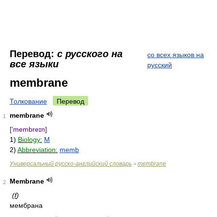
Перевод:
с русского на
со всех языков на
все языки
русский
membrane
Толкование
Перевод
membrane
1
['membreɪn]
1)
Biology:
M
2)
Abbreviation:
memb
Универсальный русско-английский словарь
membrane
>
Membrane
2
(
f
)
мембрана