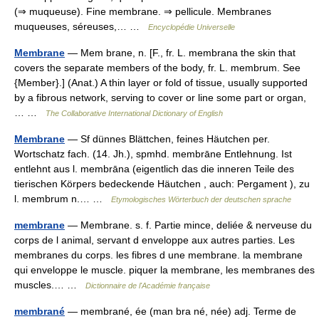
(⇒ muqueuse). Fine membrane. ⇒ pellicule. Membranes
muqueuses, séreuses,… …
Encyclopédie Universelle
Membrane
— Mem brane, n. [F., fr. L. membrana the skin that
covers the separate members of the body, fr. L. membrum. See
{Member}.] (Anat.) A thin layer or fold of tissue, usually supported
by a fibrous network, serving to cover or line some part or organ,
… …
The Collaborative International Dictionary of English
Membrane
— Sf dünnes Blättchen, feines Häutchen per.
Wortschatz fach. (14. Jh.), spmhd. membrāne Entlehnung. Ist
entlehnt aus l. membrāna (eigentlich das die inneren Teile des
tierischen Körpers bedeckende Häutchen , auch: Pergament ), zu
l. membrum n.… …
Etymologisches Wörterbuch der deutschen sprache
membrane
— Membrane. s. f. Partie mince, deliée & nerveuse du
corps de l animal, servant d enveloppe aux autres parties. Les
membranes du corps. les fibres d une membrane. la membrane
qui enveloppe le muscle. piquer la membrane, les membranes des
muscles.… …
Dictionnaire de l'Académie française
membrané
— membrané, ée (man bra né, née) adj. Terme de